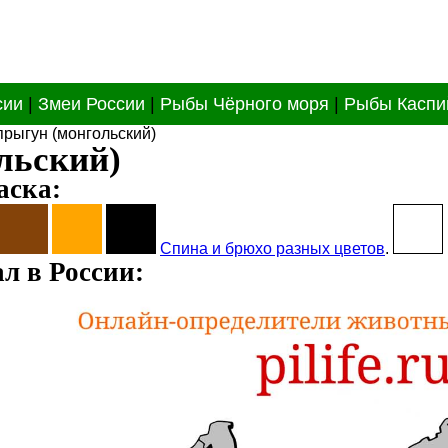
сии
|
Змеи России
|
Рыбы Чёрного моря
|
Рыбы Каспи
прыгун (монгольский)
льский)
аска:
Спина и брюхо разных цветов
.
л в России: