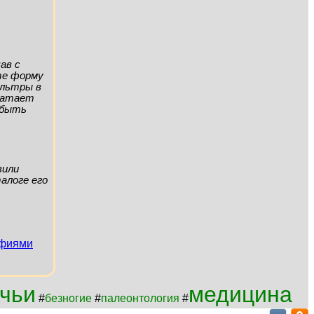
ав с
ите форму
ильтры в
хватает
а быть
вили
алоге его
афиями
чьи
медицина
#
безногие
#
палеонтология
#