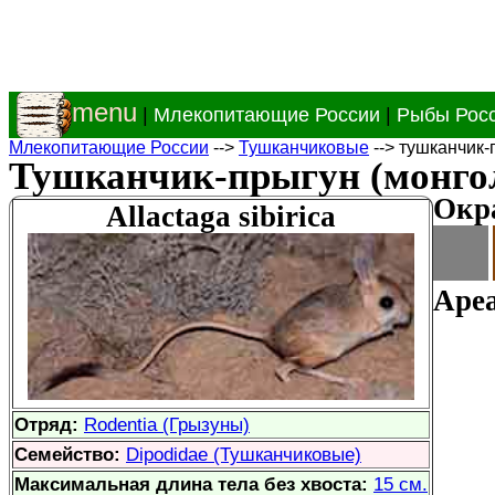
menu
|
Млекопитающие России
|
Рыбы Рос
Млекопитающие России
-->
Тушканчиковые
--> тушканчик-
Тушканчик-прыгун (монго
Окр
Allactaga sibirica
Ареа
Отряд:
Rodentia (Грызуны)
Семейство:
Dipodidae (Тушканчиковые)
Максимальная длина тела без хвоста:
15 см.