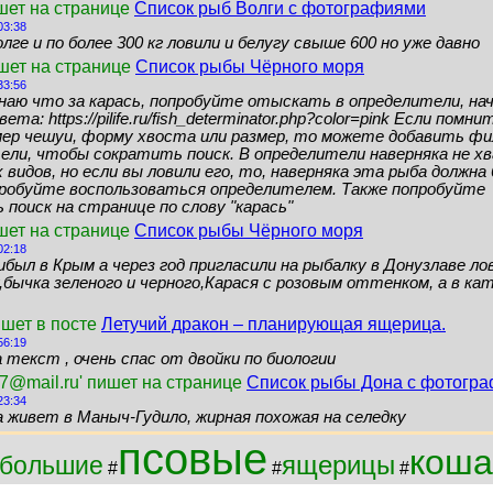
шет на странице
Список рыб Волги с фотографиями
03:38
лге и по более 300 кг ловили и белугу свыше 600 но уже давно
ишет на странице
Список рыбы Чёрного моря
33:56
знаю что за карась, попробуйте отыскать в определители, нач
ета: https://pilife.ru/fish_determinator.php?color=pink Если помн
мер чешуи, форму хвоста или размер, то можете добавить ф
ели, чтобы сократить поиск. В определители наверняка не 
видов, но если вы ловили его, то, наверняка эта рыба должн
пробуйте воспользоваться определителем. Также попробуйте
поиск на странице по слову "карась"
шет на странице
Список рыбы Чёрного моря
02:18
ибыл в Крым а через год пригласили на рыбалку в Донузлаве ло
бычка зеленого и черного,Карася с розовым оттенком, а в кат
ишет в посте
Летучий дракон – планирующая ящерица.
56:19
 текст , очень спас от двойки по биологии
7@mail.ru' пишет на странице
Список рыбы Дона с фотогр
23:34
а живет в Маныч-Гудило, жирная похожая на селедку
псовые
коша
ящерицы
большие
#
#
#