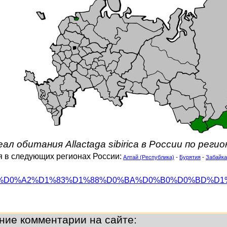
ал обитания Allactaga sibirica в России по реги
тся в следующих регионах России:
Алтай (Республика)
-
Бурятия
-
Забайка
org/wiki/%D0%A2%D1%83%D1%88%D0%BA%D0%B0%D0%BD%D
ние комментарии на сайте: