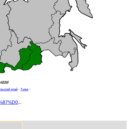
онам
льский край
-
Тыва
-
1%87%D0
...