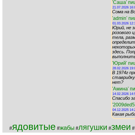
'Саша' пи
21.07.2026 16:
Сома на Во
'admin' п
01.03.2026 12:
Юрий, не 
розового цв
тела, раз
определит
некоторых 
здесь. По
выполнить 
'Юрий' пи
28.02.2026 19:
В 1974г пр
ставридку,
нет?
'Амина' п
14.02.2026 14:
Спасибо за
'2009ded5
04.12.2025 14:
Какая рыб
ядовитые
змеи
лягушки
жабы
#
#
#
#
#