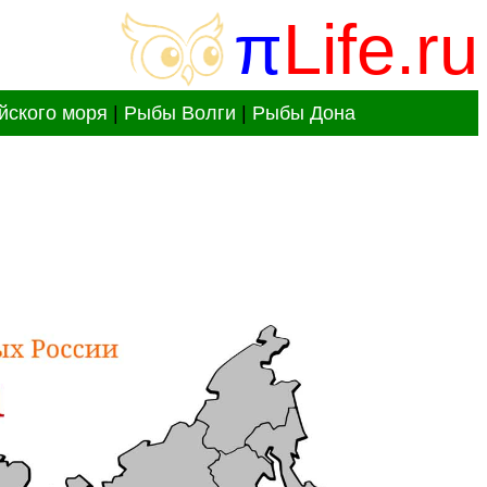
π
Life.ru
йского моря
|
Рыбы Волги
|
Рыбы Дона