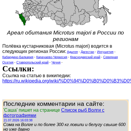
Ареал обитания Microtus majori в России по
регионам
Полёвка кустарниковая (Microtus majori) водится в
следующих регионах России:
Адыгея
-
Дагестан
-
Ингушетия
-
Кабардино-Балкария
-
Карачаево-Черкесия
-
Краснодарский край
-
Северная
Осетия
-
Ставропольский край
-
Чечня
-
Ссылки:
Ссылка на статью в википедии:
https://ru.wikipedia.org/wiki/%D0%94%D0%B0%D0%
Последние комментарии на сайте:
'Саша' пишет на странице
Список рыб Волги с
фотографиями
21.07.2026 16:03:38
Сома на Волге и по более 300 кг ловили и белугу свыше 600
но уже давно