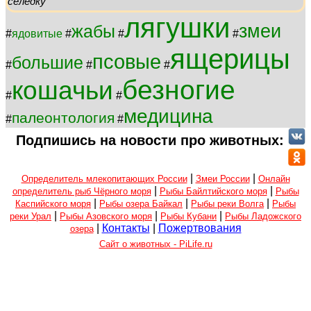
селедку
лягушки
змеи
жабы
#
ядовитые
#
#
#
ящерицы
псовые
большие
#
#
#
безногие
кошачьи
#
#
медицина
палеонтология
#
#
Подпишись на новости про животных:
|
|
Определитель млекопитающих России
Змеи России
Онлайн
|
|
определитель рыб Чёрного моря
Рыбы Байлтийского моря
Рыбы
|
|
|
Каспийского моря
Рыбы озера Байкал
Рыбы реки Волга
Рыбы
|
|
|
реки Урал
Рыбы Азовского моря
Рыбы Кубани
Рыбы Ладожского
|
Контакты
|
Пожертвования
озера
Сайт о животных - PiLife.ru