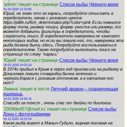
'admin' пишет на странице
Список рыбы Чёрного моря
01.03.2026 12:33:56
Юрий, не знаю что за карась, попробуйте отыскать в
определители, начав с розового цвета:
https://pilife.ru/fish_determinator.php?color=pink Если помните
форму тела, размер чешуи, форму хвоста или размер, то
можете добавить фильтры в определители, чтобы
сократить поиск. В определители наверняка не хватает
некоторых видов, но если вы ловили его, то, наверняка эта
рыба должна быть здесь. Попробуйте воспользоваться
определителем. Также попробуйте выполнить поиск на
странице по слову "карась"
'Юрий' пишет на странице
Список рыбы Чёрного моря
28.02.2026 19:02:18
В 1974г прибыл в Крым а через год пригласили на рыбалку в
Донузлаве ловили ставридку,бычка зеленого и
черного,Карася с розовым оттенком, а в каталоге его
нет?
'Амина' пишет в посте
Летучий дракон – планирующая
ящерица.
14.02.2026 14:56:19
Спасибо за текст , очень спас от двойки по биологии
'2009ded57@mail.ru' пишет на странице
Список рыбы
Дона с фотографиями
04.12.2025 14:23:34
Какая рыба живет в Маныч-Гудило, жирная похожая на