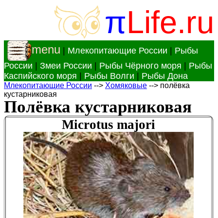
π
Life.ru
menu
|
Млекопитающие России
|
Рыбы
России
|
Змеи России
|
Рыбы Чёрного моря
|
Рыбы
Каспийского моря
|
Рыбы Волги
|
Рыбы Дона
Млекопитающие России
-->
Хомяковые
--> полёвка
кустарниковая
Полёвка кустарниковая
Microtus majori