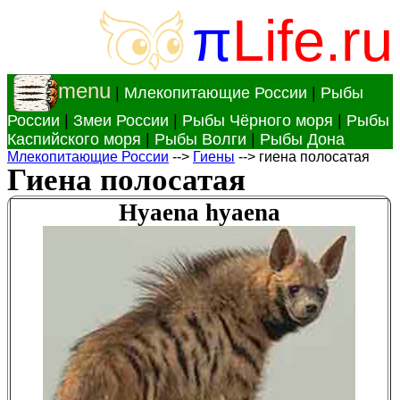
π
Life.ru
menu
|
Млекопитающие России
|
Рыбы
России
|
Змеи России
|
Рыбы Чёрного моря
|
Рыбы
Каспийского моря
|
Рыбы Волги
|
Рыбы Дона
Млекопитающие России
-->
Гиены
--> гиена полосатая
Гиена полосатая
Hyaena hyaena