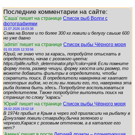
Последние комментарии на сайте:
'Саша' пишет на странице
Список рыб Волги с
фотографиями
21.07.2026 16:03:38
Сома на Волге и по более 300 кг ловили и белугу свыше 600
но уже давно
'admin' пишет на странице
Список рыбы Чёрного моря
01.03.2026 12:33:56
Юрий, не знаю что за карась, попробуйте отыскать в
определители, начав с розового цвета:
https://pilife.ru/fish_determinator.php?color=pink Если помните
форму тела, размер чешуи, форму хвоста или размер, то
можете добавить фильтры в определители, чтобы
сократить поиск. В определители наверняка не хватает
некоторых видов, но если вы ловили его, то, наверняка эта
рыба должна быть здесь. Попробуйте воспользоваться
определителем. Также попробуйте выполнить поиск на
странице по слову "карась"
'Юрий' пишет на странице
Список рыбы Чёрного моря
28.02.2026 19:02:18
В 1974г прибыл в Крым а через год пригласили на рыбалку в
Донузлаве ловили ставридку,бычка зеленого и
черного,Карася с розовым оттенком, а в каталоге его
нет?
'Амина' пишет в посте
Летучий дракон – планирующая