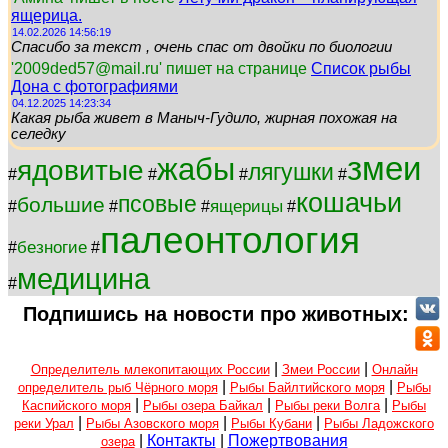
ящерица.
14.02.2026 14:56:19
Спасибо за текст , очень спас от двойки по биологии
'2009ded57@mail.ru' пишет на странице
Список рыбы
Дона с фотографиями
04.12.2025 14:23:34
Какая рыба живет в Маныч-Гудило, жирная похожая на
селедку
змеи
жабы
ядовитые
лягушки
#
#
#
#
кошачьи
псовые
большие
ящерицы
#
#
#
#
палеонтология
безногие
#
#
медицина
#
Подпишись на новости про животных:
|
|
Определитель млекопитающих России
Змеи России
Онлайн
|
|
определитель рыб Чёрного моря
Рыбы Байлтийского моря
Рыбы
|
|
|
Каспийского моря
Рыбы озера Байкал
Рыбы реки Волга
Рыбы
|
|
|
реки Урал
Рыбы Азовского моря
Рыбы Кубани
Рыбы Ладожского
|
Контакты
|
Пожертвования
озера