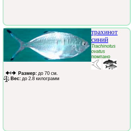
трахинот
синий
Trachinotus
ovatus
помпано
Размер:
до 70 см.
Вес:
до 2.8 килограмм