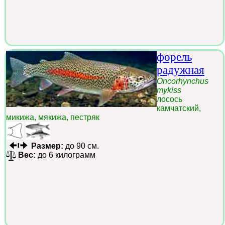
форель
радужная
Oncorhynchus
mykiss
лосось
камчатский,
микижа, мякижа, пестряк
Размер:
до 90 см.
Вес:
до 6 килограмм