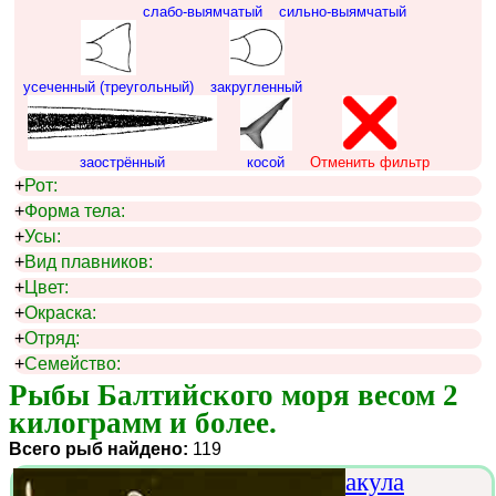
слабо-выямчатый
сильно-выямчатый
усеченный (треугольный)
закругленный
заострённый
косой
Отменить фильтр
+
Рот:
+
Форма тела:
+
Усы:
+
Вид плавников:
+
Цвет:
+
Окраска:
+
Отряд:
+
Семейство:
Рыбы Балтийского моря весом 2 
килограмм и более.
Всего рыб найдено:
119
акула