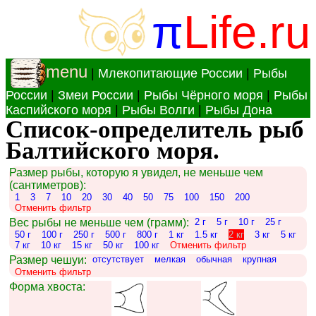
π
Life.ru
menu
|
Млекопитающие России
|
Рыбы
России
|
Змеи России
|
Рыбы Чёрного моря
|
Рыбы
Каспийского моря
|
Рыбы Волги
|
Рыбы Дона
Список-определитель рыб
Балтийского моря.
Размер рыбы, которую я увидел, не меньше чем
(сантиметров):
1
3
7
10
20
30
40
50
75
100
150
200
Отменить фильтр
Вес рыбы не меньше чем (грамм):
2 г
5 г
10 г
25 г
50 г
100 г
250 г
500 г
800 г
1 кг
1.5 кг
2 кг
3 кг
5 кг
7 кг
10 кг
15 кг
50 кг
100 кг
Отменить фильтр
Размер чешуи:
отсутствует
мелкая
обычная
крупная
Отменить фильтр
Форма хвоста: