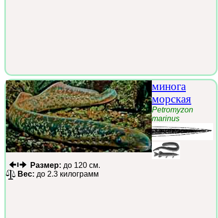
минога
морская
Petromyzon
marinus
Размер:
до 120 см.
Вес:
до 2.3 килограмм