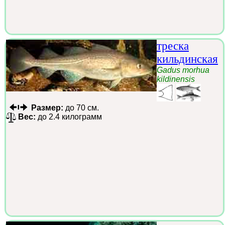
треска
кильдинская
Gadus morhua
kildinensis
Размер:
до 70 см.
Вес:
до 2.4 килограмм