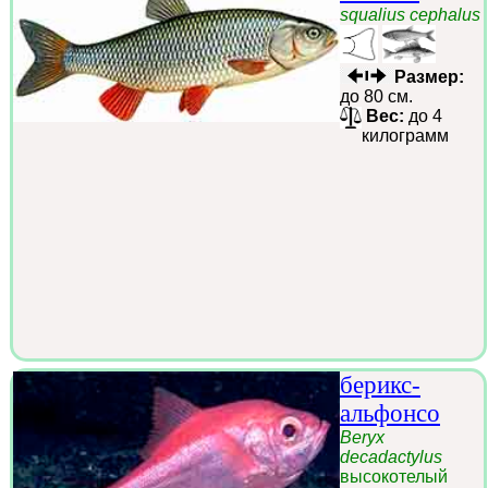
squalius cephalus
Размер:
до 80 см.
Вес:
до 4
килограмм
берикс-
альфонсо
Beryx
decadactylus
высокотелый