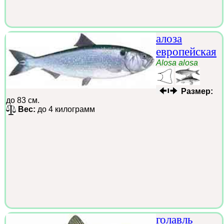
алоза
европейская
Alosa alosa
Размер:
до 83 см.
Вес:
до 4 килограмм
голавль