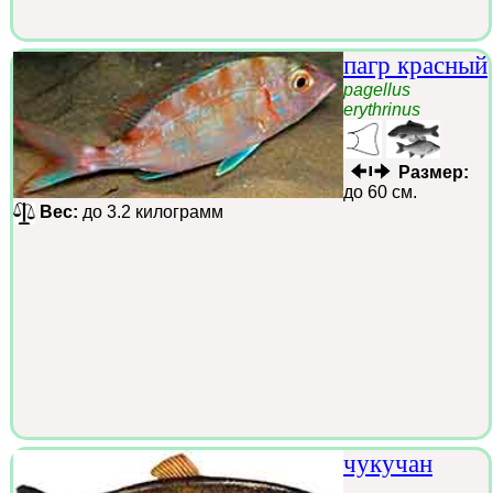
пагр красный
pagellus
erythrinus
Размер:
до 60 см.
Вес:
до 3.2 килограмм
чукучан