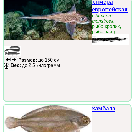
химера
европейская
Chimaera
monstrosa
рыба-кролик,
рыба-заяц
Размер:
до 150 см.
Вес:
до 2.5 килограмм
камбала