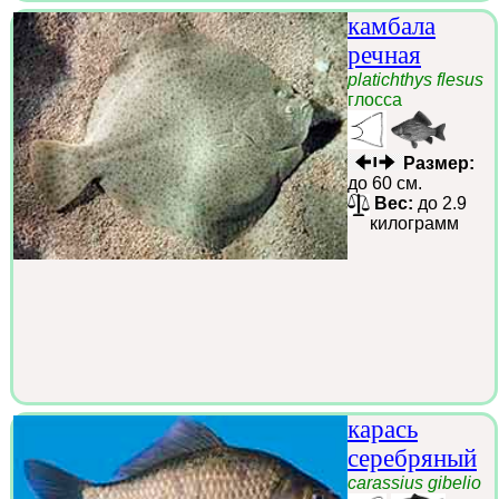
камбала
речная
platichthys flesus
глосса
Размер:
до 60 см.
Вес:
до 2.9
килограмм
карась
серебряный
carassius gibelio