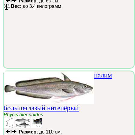
Размер:
до 60 см.
Вес:
до 3.4 килограмм
налим
большеглазый нитепёрый
Phycis blennoides
Размер:
до 110 см.