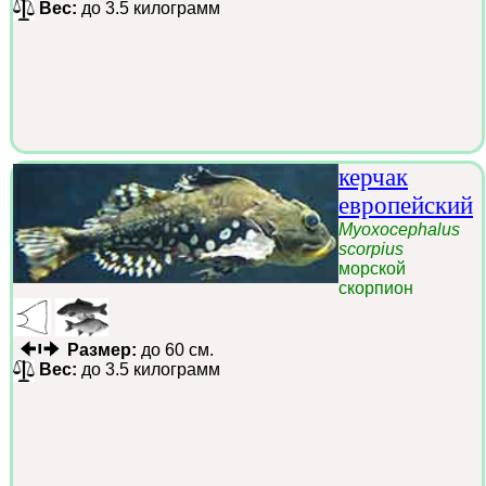
Вес:
до 3.5 килограмм
керчак
европейский
Myoxocephalus
scorpius
морской
скорпион
Размер:
до 60 см.
Вес:
до 3.5 килограмм