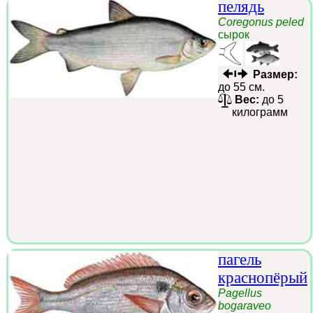
пелядь
Coregonus peled
сырок
Размер:
до 55 см.
Вес:
до 5
килограмм
пагель
краснопёрый
Pagellus
bogaraveo