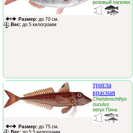
розовый пагелюс
Размер:
до 70 см.
Вес:
до 5 килограмм
тригла
красная
Chelidonichthys
cuculus
петух Пина
Размер:
до 75 см.
Вес:
до 5.5 килограмм