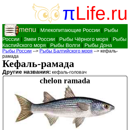
π
Life.ru
menu
|
Млекопитающие России
|
Рыбы
России
|
Змеи России
|
Рыбы Чёрного моря
|
Рыбы
Каспийского моря
|
Рыбы Волги
|
Рыбы Дона
Рыбы России
-->
Рыбы Балтийского моря
--> кефаль-
рамада
Кефаль-рамада
Другие названия:
кефаль-головач
chelon ramada