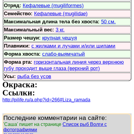
Отряд:
Кефалевые (mugiliformes)
Семейство:
Кефалевые (mugilidae)
Максимальная длина тела без хвоста:
50 см.
Максимальный вес:
3 кг.
Размер чешуи:
крупная чешуя
Плавники:
с жилками и лучами и/или шипами
Форма хвоста:
слабо-выямчатый
Форма рта:
горизонтальная линия через верхнюю
губу проходит выше глаза (верхний рот)
Усы:
рыба без усов
Окраска:
Ссылки:
http://pilife.ru/a.php?id=266#Liza_ramada
Последние комментарии на сайте:
'Саша' пишет на странице
Список рыб Волги с
фотографиями