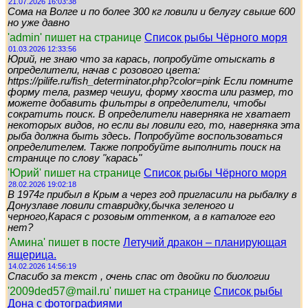
21.07.2026 16:03:38
Сома на Волге и по более 300 кг ловили и белугу свыше 600
но уже давно
'admin' пишет на странице
Список рыбы Чёрного моря
01.03.2026 12:33:56
Юрий, не знаю что за карась, попробуйте отыскать в
определители, начав с розового цвета:
https://pilife.ru/fish_determinator.php?color=pink Если помните
форму тела, размер чешуи, форму хвоста или размер, то
можете добавить фильтры в определители, чтобы
сократить поиск. В определители наверняка не хватает
некоторых видов, но если вы ловили его, то, наверняка эта
рыба должна быть здесь. Попробуйте воспользоваться
определителем. Также попробуйте выполнить поиск на
странице по слову "карась"
'Юрий' пишет на странице
Список рыбы Чёрного моря
28.02.2026 19:02:18
В 1974г прибыл в Крым а через год пригласили на рыбалку в
Донузлаве ловили ставридку,бычка зеленого и
черного,Карася с розовым оттенком, а в каталоге его
нет?
'Амина' пишет в посте
Летучий дракон – планирующая
ящерица.
14.02.2026 14:56:19
Спасибо за текст , очень спас от двойки по биологии
'2009ded57@mail.ru' пишет на странице
Список рыбы
Дона с фотографиями