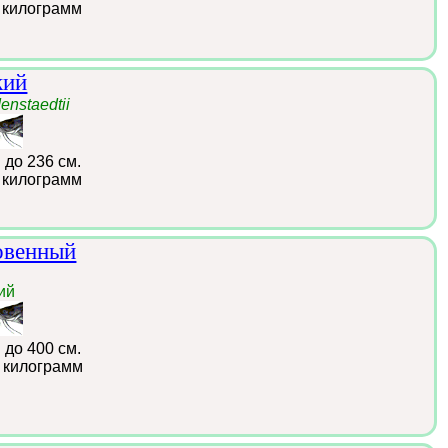
 килограмм
кий
enstaedtii
:
до 236 см.
 килограмм
овенный
ий
:
до 400 см.
 килограмм