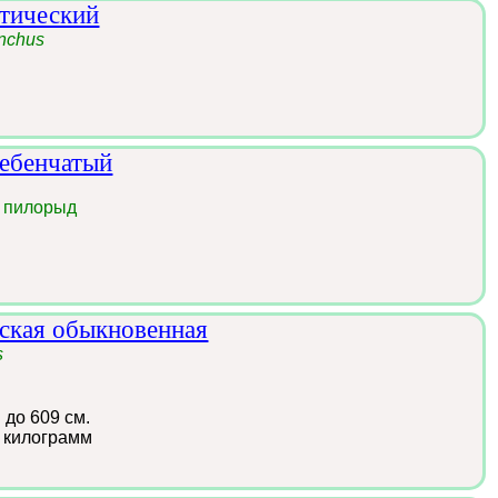
нтический
inchus
ребенчатый
a
 пилорыд
ская обыкновенная
s
:
до 609 см.
 килограмм