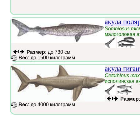
акула поля
Somniosus mic
малоголовая а
Размер:
до 730 см.
Вес:
до 1500 килограмм
акула гиган
Cetorhinus ma
исполинская а
Размер
Вес:
до 4000 килограмм