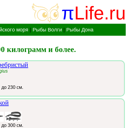
π
Life.ru
йского моря
|
Рыбы Волги
|
Рыбы Дона
0 килограмм и более.
ребристый
gius
:
до 230 см.
кой
:
до 300 см.