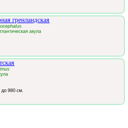
рная гренландская
rocephalus
тлантическая акула
тская
ximus
кула
:
до 980 см.