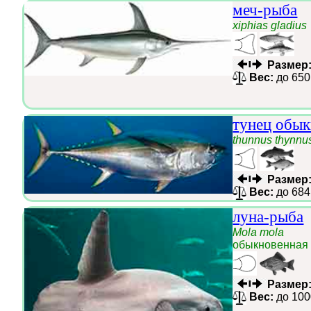
меч-рыба
xiphias gladius
Размер
Вес:
до 650
тунец обык
thunnus thynnu
Размер
Вес:
до 684
луна-рыба
Mola mola
обыкновенная
Размер
Вес:
до 100