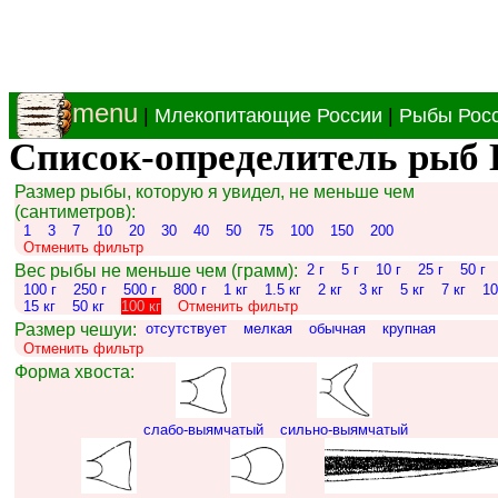
menu
|
Млекопитающие России
|
Рыбы Рос
Список-определитель рыб 
Размер рыбы, которую я увидел, не меньше чем
(сантиметров):
1
3
7
10
20
30
40
50
75
100
150
200
Отменить фильтр
Вес рыбы не меньше чем (грамм):
2 г
5 г
10 г
25 г
50 г
100 г
250 г
500 г
800 г
1 кг
1.5 кг
2 кг
3 кг
5 кг
7 кг
10
15 кг
50 кг
100 кг
Отменить фильтр
Размер чешуи:
отсутствует
мелкая
обычная
крупная
Отменить фильтр
Форма хвоста:
слабо-выямчатый
сильно-выямчатый