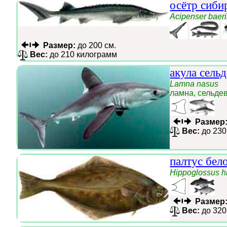
осётр сиби
Acipenser baeri
Размер:
до 200 см.
Вес:
до 210 килограмм
акула сель
Lamna nasus
ламна, сельде
Размер
Вес:
до 230
палтус бел
Hippoglossus h
Размер
Вес:
до 320