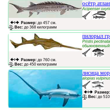
осётр атла
Acipenser oxyr
Размер:
до 457 см.
Вес:
до 368 килограмм
пилорыл г
Pristis pectinat
обыкновенный
Размер:
до 760 см.
Вес:
до 450 килограмм
лисица мор
alopias vulpinu
Размер
Вес:
до 510