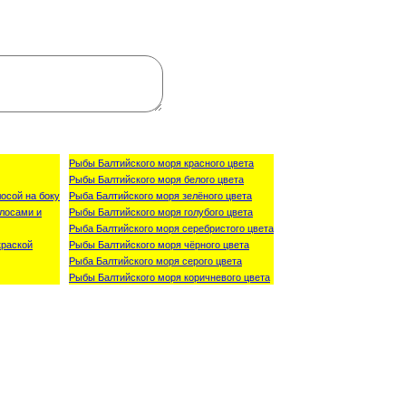
Рыбы Балтийского моря красного цвета
Рыбы Балтийского моря белого цвета
осой на боку
Рыба Балтийского моря зелёного цвета
лосами и
Рыбы Балтийского моря голубого цвета
Рыба Балтийского моря серебристого цвета
краской
Рыбы Балтийского моря чёрного цвета
Рыба Балтийского моря серого цвета
Рыбы Балтийского моря коричневого цвета