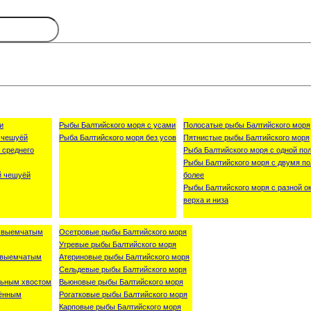
и
Рыбы Балтийского моря с усами
Полосатые рыбы Балтийского моря
 чешуёй
Рыба Балтийского моря без усов
Пятнистые рыбы Балтийского моря
 среднего
Рыба Балтийского моря с одной пол
Рыбы Балтийского моря с двумя по
й чешуёй
более
Рыбы Балтийского моря с разной о
верха и низа
о-выемчатым
Осетровые рыбы Балтийского моря
Угревые рыбы Балтийского моря
о-выемчатым
Атериновые рыбы Балтийского моря
Сельдевые рыбы Балтийского моря
льным хвостом
Вьюновые рыбы Балтийского моря
лённым
Рогатковые рыбы Балтийского моря
Карповые рыбы Балтийского моря