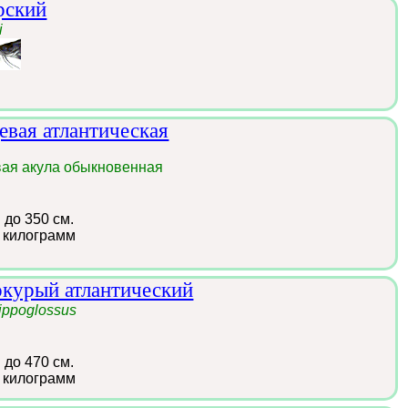
рский
i
девая атлантическая
вая акула обыкновенная
:
до 350 см.
 килограмм
окурый атлантический
ippoglossus
:
до 470 см.
 килограмм