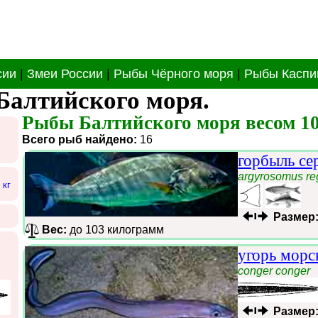
сии
|
Змеи России
|
Рыбы Чёрного моря
|
Рыбы Каспи
Балтийского моря.
Рыбы Балтийского моря весом 10
Всего рыб найдено:
16
горбыль се
argyrosomus re
 кг
Размер
Вес:
до 103 килограмм
угорь морс
conger conger
Размер