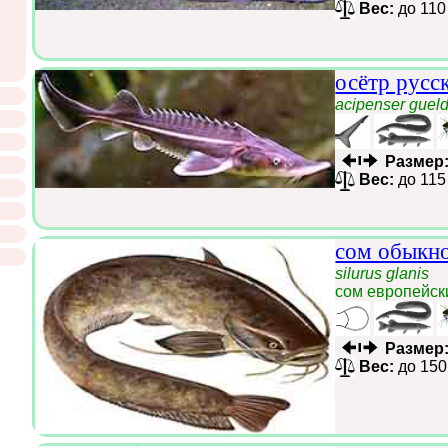
Вес:
до 110
осётр русс
acipenser gueld
Размер
Вес:
до 115
сом обыкн
silurus glanis
сом европейск
Размер
Вес:
до 150