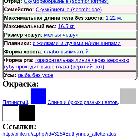
Отряд:
Скумбреобразные (scombriformes)
Семейство:
Скумбриевые (scombridae)
Максимальная длина тела без хвоста:
1.22 м.
Максимальный вес:
16.5 кг.
Размер чешуи:
мелкая чешуя
Плавники:
с жилками и лучами и/или шипами
Форма хвоста:
слабо-выямчатый
Форма рта:
горизонтальная линия через верхнюю
губу проходит выше глаза (верхний рот)
Усы:
рыба без усов
Окраска:
Пятнистый
.
Спина и брюхо разных цветов
.
Ссылки:
http://pilife.ru/a.php?id=325#Euthynnus_alletteratus