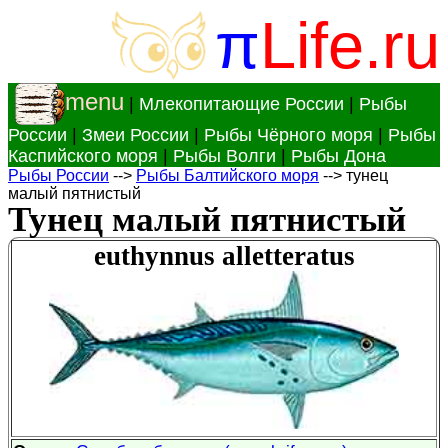
π
Life.ru
menu
|
Млекопитающие России
|
Рыбы
России
|
Змеи России
|
Рыбы Чёрного моря
|
Рыбы
Каспийского моря
|
Рыбы Волги
|
Рыбы Дона
Рыбы России
-->
Рыбы Балтийского моря
--> тунец
малый пятнистый
Тунец малый пятнистый
euthynnus alletteratus