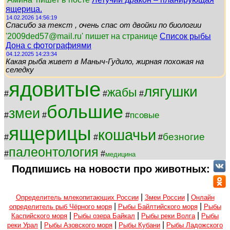
ящерица.
14.02.2026 14:56:19
Спасибо за текст , очень спас от двойки по биологии
'2009ded57@mail.ru' пишет на странице
Список рыбы
Дона с фотографиями
04.12.2025 14:23:34
Какая рыба живет в Маныч-Гудило, жирная похожая на
селедку
ядовитые
лягушки
жабы
#
#
#
большие
змеи
псовые
#
#
#
ящерицы
кошачьи
безногие
#
#
#
палеонтология
#
#
медицина
Подпишись на новости про животных:
|
|
Определитель млекопитающих России
Змеи России
Онлайн
|
|
определитель рыб Чёрного моря
Рыбы Байлтийского моря
Рыбы
|
|
|
Каспийского моря
Рыбы озера Байкал
Рыбы реки Волга
Рыбы
|
|
|
реки Урал
Рыбы Азовского моря
Рыбы Кубани
Рыбы Ладожского