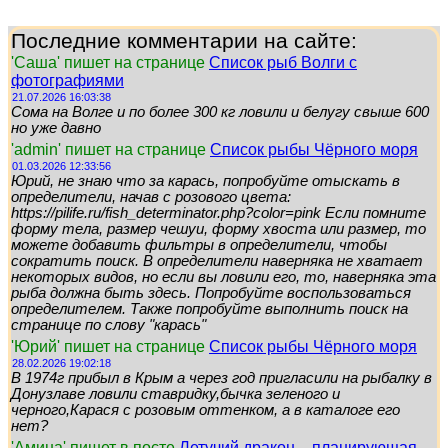
Последние комментарии на сайте:
'Саша' пишет на странице
Список рыб Волги с
фотографиями
21.07.2026 16:03:38
Сома на Волге и по более 300 кг ловили и белугу свыше 600
но уже давно
'admin' пишет на странице
Список рыбы Чёрного моря
01.03.2026 12:33:56
Юрий, не знаю что за карась, попробуйте отыскать в
определители, начав с розового цвета:
https://pilife.ru/fish_determinator.php?color=pink Если помните
форму тела, размер чешуи, форму хвоста или размер, то
можете добавить фильтры в определители, чтобы
сократить поиск. В определители наверняка не хватает
некоторых видов, но если вы ловили его, то, наверняка эта
рыба должна быть здесь. Попробуйте воспользоваться
определителем. Также попробуйте выполнить поиск на
странице по слову "карась"
'Юрий' пишет на странице
Список рыбы Чёрного моря
28.02.2026 19:02:18
В 1974г прибыл в Крым а через год пригласили на рыбалку в
Донузлаве ловили ставридку,бычка зеленого и
черного,Карася с розовым оттенком, а в каталоге его
нет?
'Амина' пишет в посте
Летучий дракон – планирующая