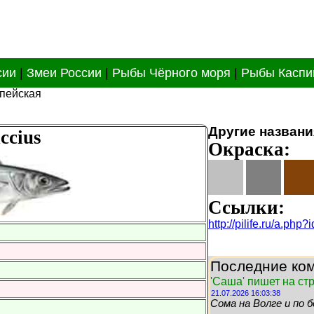
сии
|
Змеи России
|
Рыбы Чёрного моря
|
Рыбы Каспи
опейская
Другие названи
ccius
Окраска:
Ссылки:
http://pilife.ru/a.ph
Последние ком
'Саша' пишет на с
21.07.2026 16:03:38
Сома на Волге и по б