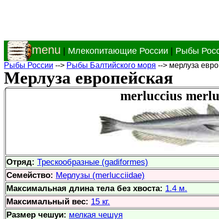
menu
|
Млекопитающие России
|
Рыбы Рос
Рыбы России
-->
Рыбы Балтийского моря
--> мерлуза евр
Мерлуза европейская
merluccius merlu
Отряд:
Трескообразные (gadiformes)
Семейство:
Мерлузы (merlucciidae)
Максимальная длина тела без хвоста:
1.4 м.
Максимальный вес:
15 кг.
Размер чешуи:
мелкая чешуя