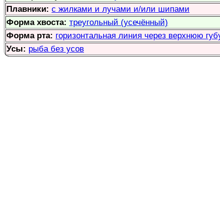
Плавники:
с жилками и лучами и/или шипами
Форма хвоста:
треугольный (усечённый)
Форма рта:
горизонтальная линия через верхнюю губу
Усы:
рыба без усов