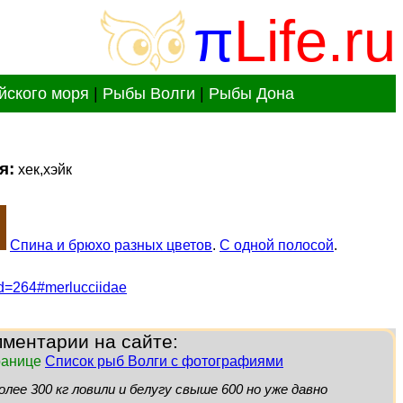
π
Life.ru
йского моря
|
Рыбы Волги
|
Рыбы Дона
я:
хек,хэйк
Спина и брюхо разных цветов
.
С одной полосой
.
p?id=264#merlucciidae
ментарии на сайте:
транице
Список рыб Волги с фотографиями
олее 300 кг ловили и белугу свыше 600 но уже давно