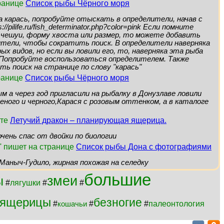
транице
Список рыбы Чёрного моря
а карась, попробуйте отыскать в определители, начав с
://pilife.ru/fish_determinator.php?color=pink Если помните
 чешуи, форму хвоста или размер, то можете добавить
тели, чтобы сократить поиск. В определители наверняка
х видов, но если вы ловили его, то, наверняка эта рыба
 Попробуйте воспользоваться определителем. Также
ь поиск на странице по слову "карась"
транице
Список рыбы Чёрного моря
ым а через год пригласили на рыбалку в Донузлаве ловили
еного и черного,Карася с розовым оттенком, а в каталоге
сте
Летучий дракон – планирующая ящерица.
очень спас от двойки по биологии
' пишет на странице
Список рыбы Дона с фотографиями
Маныч-Гудило, жирная похожая на селедку
большие
змеи
ы
#
лягушки
#
#
ящерицы
безногие
#
#
#
палеонтология
кошачьи