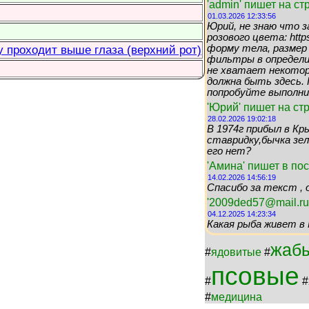
'admin' пишет на с
01.03.2026 12:33:56
Юрий, не знаю что з
розового цвета: https
 проходит выше глаза (верхний рот)
форму тела, размер
фильтры в определи
не хватает некоторы
должна быть здесь.
попробуйте выполнит
'Юрий' пишет на с
28.02.2026 19:02:18
В 1974г прибыл в Кр
ставридку,бычка зел
его нет?
'Амина' пишет в по
14.02.2026 14:56:19
Спасибо за текст , 
'2009ded57@mail.ru
04.12.2025 14:23:34
Какая рыба живет в 
жаб
#
ядовитые
#
псовые
#
#
#
медицина