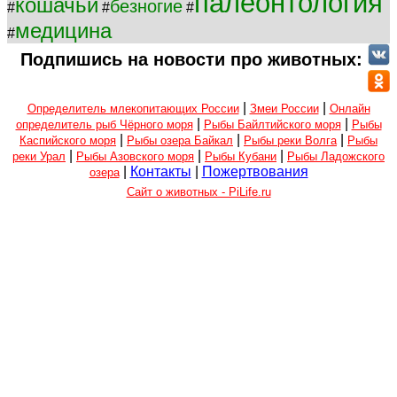
палеонтология
кошачьи
безногие
#
#
#
медицина
#
Подпишись на новости про животных:
|
|
Определитель млекопитающих России
Змеи России
Онлайн
|
|
определитель рыб Чёрного моря
Рыбы Байлтийского моря
Рыбы
|
|
|
Каспийского моря
Рыбы озера Байкал
Рыбы реки Волга
Рыбы
|
|
|
реки Урал
Рыбы Азовского моря
Рыбы Кубани
Рыбы Ладожского
|
Контакты
|
Пожертвования
озера
Сайт о животных - PiLife.ru