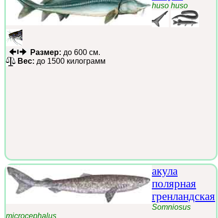
huso huso
Размер:
до 600 см.
Вес:
до 1500 килограмм
акула
полярная
гренландская
Somniosus
microcephalus