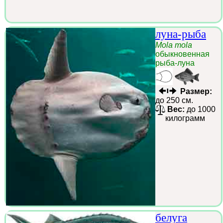
луна-рыба
Mola mola
обыкновенная
рыба-луна
Размер:
до 250 см.
Вес:
до 1000
килограмм
белуга