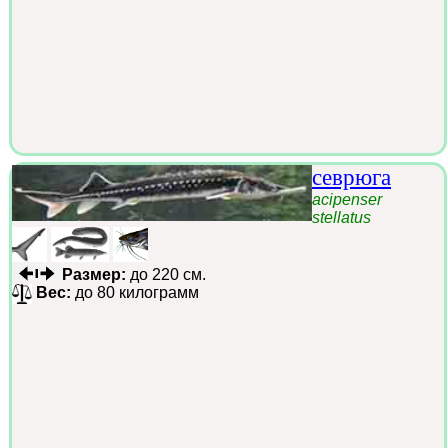
севрюга
acipenser
stellatus
Размер:
до 220 см.
Вес:
до 80 килограмм