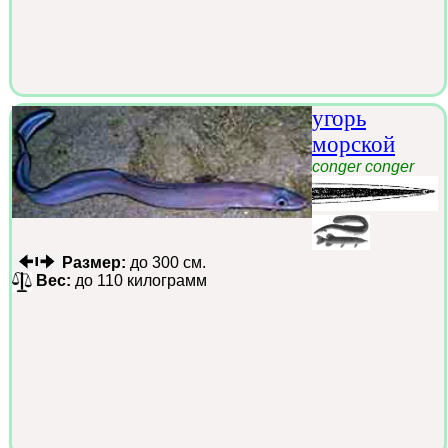
угорь
морской
conger conger
Размер:
до 300 см.
Вес:
до 110 килограмм