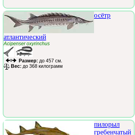
осётр
атлантический
Acipenser oxyrinchus
Размер:
до 457 см.
Вес:
до 368 килограмм
пилорыл
гребенчатый