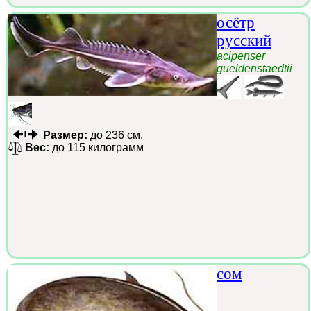
осётр
русский
acipenser
gueldenstaedtii
Размер:
до 236 см.
Вес:
до 115 килограмм
сом