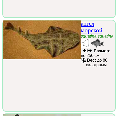
ангел
морской
squatina squatina
Размер:
до 250 см.
Вес:
до 80
килограмм