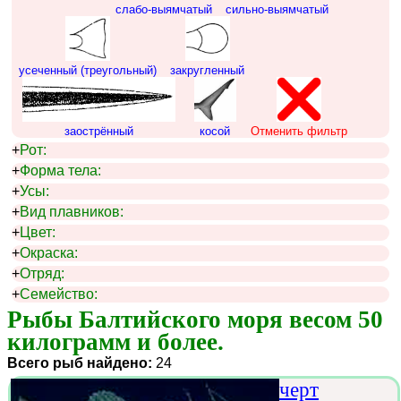
слабо-выямчатый
сильно-выямчатый
усеченный (треугольный)
закругленный
заострённый
косой
Отменить фильтр
+
Рот:
+
Форма тела:
+
Усы:
+
Вид плавников:
+
Цвет:
+
Окраска:
+
Отряд:
+
Семейство:
Рыбы Балтийского моря весом 50 
килограмм и более.
Всего рыб найдено:
24
черт