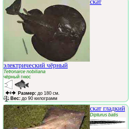
скат
электрический чёрный
Tetronarce nobiliana
чёрный гнюс
Размер:
до 180 см.
Вес:
до 90 килограмм
скат гладкий
Dipturus batis