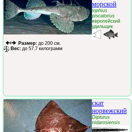
морской
lophius
piscatorius
европейский
удильщик
Размер:
до 200 см.
Вес:
до 57.7 килограмм
скат
норвежский
Dipturus
nidarosiensis