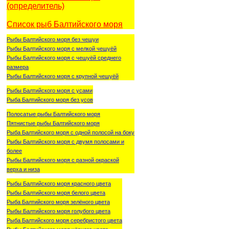
(определитель)
Список рыб Балтийского моря
Рыбы Балтийского моря без чешуи
Рыбы Балтийского моря с мелкой чешуёй
Рыбы Балтийского моря с чешуёй среднего
размера
Рыбы Балтийского моря с крупной чешуёй
Рыбы Балтийского моря с усами
Рыба Балтийского моря без усов
Полосатые рыбы Балтийского моря
Пятнистые рыбы Балтийского моря
Рыба Балтийского моря с одной полосой на боку
Рыбы Балтийского моря с двумя полосами и
более
Рыбы Балтийского моря с разной окраской
верха и низа
Рыбы Балтийского моря красного цвета
Рыбы Балтийского моря белого цвета
Рыба Балтийского моря зелёного цвета
Рыбы Балтийского моря голубого цвета
Рыба Балтийского моря серебристого цвета