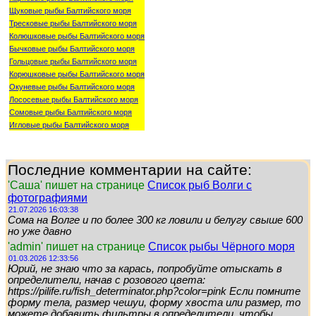
Щуковые рыбы Балтийского моря
Тресковые рыбы Балтийского моря
Колюшковые рыбы Балтийского моря
Бычковые рыбы Балтийского моря
Гольцовые рыбы Балтийского моря
Корюшковые рыбы Балтийского моря
Окуневые рыбы Балтийского моря
Лососевые рыбы Балтийского моря
Сомовые рыбы Балтийского моря
Игловые рыбы Балтийского моря
Последние комментарии на сайте:
'Саша' пишет на странице
Список рыб Волги с
фотографиями
21.07.2026 16:03:38
Сома на Волге и по более 300 кг ловили и белугу свыше 600
но уже давно
'admin' пишет на странице
Список рыбы Чёрного моря
01.03.2026 12:33:56
Юрий, не знаю что за карась, попробуйте отыскать в
определители, начав с розового цвета:
https://pilife.ru/fish_determinator.php?color=pink Если помните
форму тела, размер чешуи, форму хвоста или размер, то
можете добавить фильтры в определители, чтобы