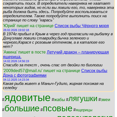
сократить поиск. В определители наверняка не хватает
некоторых видов, но если вы ловили его, то, наверняка эта
рыба должна быть здесь. Попробуйте воспользоваться
определителем. Также попробуйте выполнить поиск на
странице по слову "карась"
'Юрий' пишет на странице
Список рыбы Чёрного моря
28.02.2026 19:02:18
В 1974г прибыл в Крым а через год пригласили на рыбалку в
Донузлаве ловили ставридку,бычка зеленого и
черного,Карася с розовым оттенком, а в каталоге его
нет?
'Амина' пишет в посте
Летучий дракон – планирующая
ящерица.
14.02.2026 14:56:19
Спасибо за текст , очень спас от двойки по биологии
'2009ded57@mail.ru' пишет на странице
Список рыбы
Дона с фотографиями
04.12.2025 14:23:34
Какая рыба живет в Маныч-Гудило, жирная похожая на
селедку
ядовитые
лягушки
жабы
#
#
#
#
змеи
большие
псовые
#
#
#
ящерицы