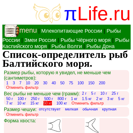
π
Life.ru
menu
|
Млекопитающие России
|
Рыбы
России
|
Змеи России
|
Рыбы Чёрного моря
|
Рыбы
Каспийского моря
|
Рыбы Волги
|
Рыбы Дона
Список-определитель рыб
Балтийского моря.
Размер рыбы, которую я увидел, не меньше чем
(сантиметров):
1
3
7
10
20
30
40
50
75
100
150
200
Отменить фильтр
Вес рыбы не меньше чем (грамм):
2 г
5 г
10 г
25 г
50 г
100 г
250 г
500 г
800 г
1 кг
1.5 кг
2 кг
3 кг
5 кг
7 кг
10 кг
15 кг
50 кг
100 кг
Отменить фильтр
Размер чешуи:
отсутствует
мелкая
обычная
крупная
Отменить фильтр
Форма хвоста: