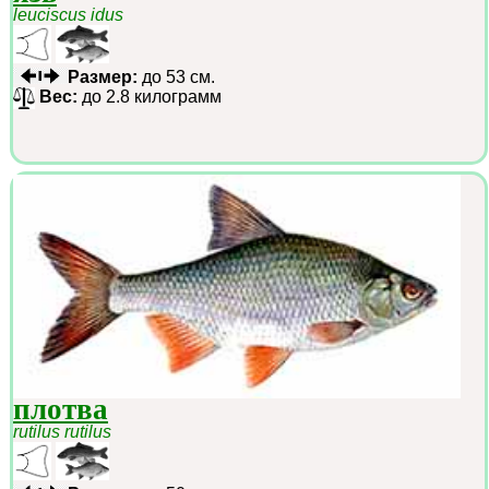
leuciscus idus
Размер:
до 53 см.
Вес:
до 2.8 килограмм
плотва
rutilus rutilus