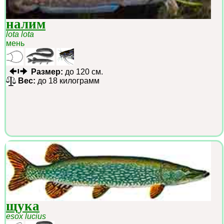
налим
lota lota
мень
Размер:
до 120 см.
Вес:
до 18 килограмм
щука
esox lucius