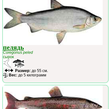
пелядь
Coregonus peled
сырок
Размер:
до 55 см.
Вес:
до 5 килограмм