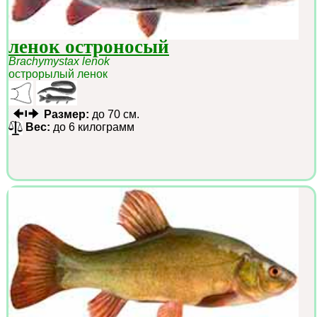
ленок остроносый
Brachymystax lenok
острорылый ленок
Размер:
до 70 см.
Вес:
до 6 килограмм