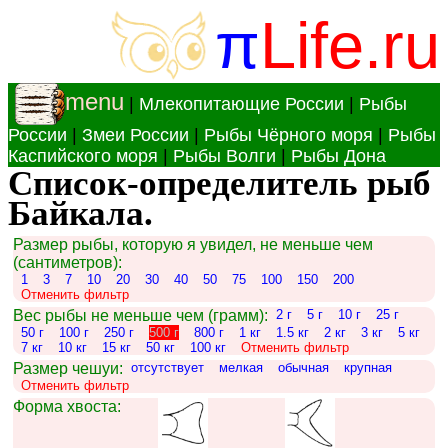
π
Life.ru
menu
|
Млекопитающие России
|
Рыбы
России
|
Змеи России
|
Рыбы Чёрного моря
|
Рыбы
Каспийского моря
|
Рыбы Волги
|
Рыбы Дона
Список-определитель рыб
Байкала.
Размер рыбы, которую я увидел, не меньше чем
(сантиметров):
1
3
7
10
20
30
40
50
75
100
150
200
Отменить фильтр
Вес рыбы не меньше чем (грамм):
2 г
5 г
10 г
25 г
50 г
100 г
250 г
500 г
800 г
1 кг
1.5 кг
2 кг
3 кг
5 кг
7 кг
10 кг
15 кг
50 кг
100 кг
Отменить фильтр
Размер чешуи:
отсутствует
мелкая
обычная
крупная
Отменить фильтр
Форма хвоста: