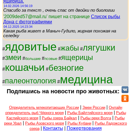
ящерица.
14.02.2026 14:56:19
Спасибо за текст , очень спас от двойки по биологии
'2009ded57@mail.ru' пишет на странице
Список рыбы
Дона с фотографиями
04.12.2025 14:23:34
Какая рыба живет в Маныч-Гудило, жирная похожая на
селедку
ядовитые
лягушки
жабы
#
#
#
змеи
ящерицы
#
#
#
#
большие
псовые
кошачьи
безногие
#
#
медицина
палеонтология
#
#
Подпишись на новости про животных:
|
|
Определитель млекопитающих России
Змеи России
Онлайн
|
|
определитель рыб Чёрного моря
Рыбы Байлтийского моря
Рыбы
|
|
|
Каспийского моря
Рыбы озера Байкал
Рыбы реки Волга
Рыбы
|
|
|
реки Урал
Рыбы Азовского моря
Рыбы Кубани
Рыбы Ладожского
|
Контакты
|
Пожертвования
озера