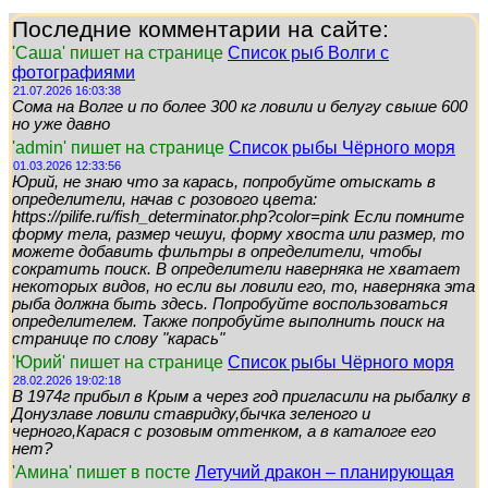
Последние комментарии на сайте:
'Саша' пишет на странице
Список рыб Волги с
фотографиями
21.07.2026 16:03:38
Сома на Волге и по более 300 кг ловили и белугу свыше 600
но уже давно
'admin' пишет на странице
Список рыбы Чёрного моря
01.03.2026 12:33:56
Юрий, не знаю что за карась, попробуйте отыскать в
определители, начав с розового цвета:
https://pilife.ru/fish_determinator.php?color=pink Если помните
форму тела, размер чешуи, форму хвоста или размер, то
можете добавить фильтры в определители, чтобы
сократить поиск. В определители наверняка не хватает
некоторых видов, но если вы ловили его, то, наверняка эта
рыба должна быть здесь. Попробуйте воспользоваться
определителем. Также попробуйте выполнить поиск на
странице по слову "карась"
'Юрий' пишет на странице
Список рыбы Чёрного моря
28.02.2026 19:02:18
В 1974г прибыл в Крым а через год пригласили на рыбалку в
Донузлаве ловили ставридку,бычка зеленого и
черного,Карася с розовым оттенком, а в каталоге его
нет?
'Амина' пишет в посте
Летучий дракон – планирующая