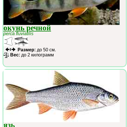
окунь речной
perca fluviatilis
Размер:
до 50 см.
Вес:
до 2 килограмм
язь