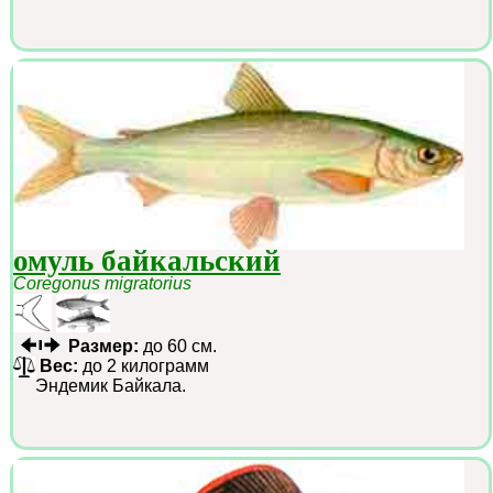
омуль байкальский
Coregonus migratorius
Размер:
до 60 см.
Вес:
до 2 килограмм
Эндемик Байкала.