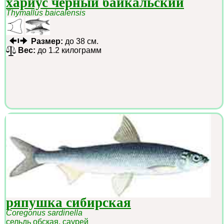
хариус чёрный байкальский
Thymallus baicalensis
Размер:
до 38 см.
Вес:
до 1.2 килограмм
ряпушка сибирская
Coregonus sardinella
сельдь обская, саурей