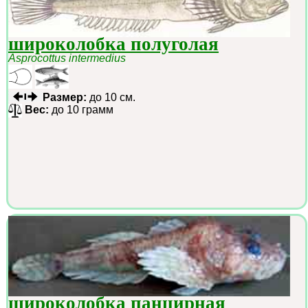
широколобка полуголая
Asprocottus intermedius
Размер:
до 10 см.
Вес:
до 10 грамм
широколобка панцирная