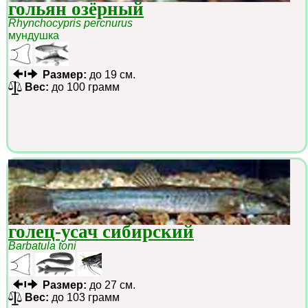
гольян озёрный
Rhynchocypris percnurus
мундушка
Размер:
до 19 см.
Вес:
до 100 грамм
голец-усач сибирский
Barbatula toni
Размер:
до 27 см.
Вес:
до 103 грамм