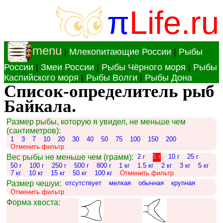
π
Life.ru
menu
|
Млекопитающие России
|
Рыбы
России
|
Змеи России
|
Рыбы Чёрного моря
|
Рыбы
Каспийского моря
|
Рыбы Волги
|
Рыбы Дона
Список-определитель рыб
Байкала.
Размер рыбы, которую я увидел, не меньше чем
(сантиметров):
1
3
7
10
20
30
40
50
75
100
150
200
Отменить фильтр
Вес рыбы не меньше чем (грамм):
2 г
5 г
10 г
25 г
50 г
100 г
250 г
500 г
800 г
1 кг
1.5 кг
2 кг
3 кг
5 кг
7 кг
10 кг
15 кг
50 кг
100 кг
Отменить фильтр
Размер чешуи:
отсутствует
мелкая
обычная
крупная
Отменить фильтр
Форма хвоста: