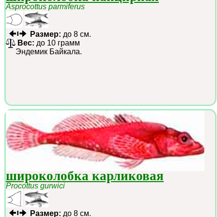
Asprocottus parmiferus
Размер:
до 8 см.
Вес:
до 10 грамм
Эндемик Байкала.
широколобка карликовая
Procottus gurwici
Размер:
до 8 см.