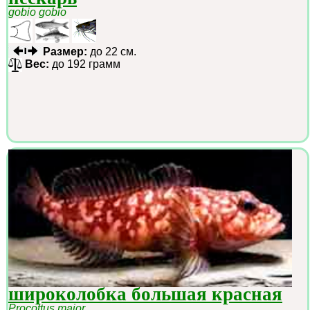
gobio gobio
Размер:
до 22 см.
Вес:
до 192 грамм
широколобка большая красная
Procottus major