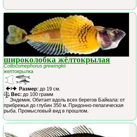
широколобка жёлтокрылая
Cottocomephorus grewingkii
желтокрылка
Размер:
до 19 см.
Вес:
до 100 грамм
Эндемик. Обитает вдоль всех берегов Байкала: от
прибрежья до глубин 350 м. Придонно-пелагическая
рыба. Промысловый вид в прошлом.