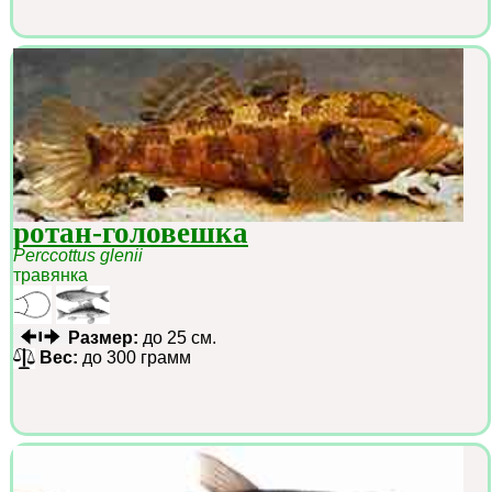
ротан-головешка
Perccottus glenii
травянка
Размер:
до 25 см.
Вес:
до 300 грамм