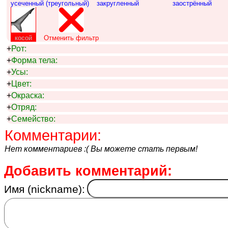
усеченный (треугольный)
закругленный
заострённый
косой
Отменить фильтр
+
Рот:
+
Форма тела:
+
Усы:
+
Цвет:
+
Окраска:
+
Отряд:
+
Семейство:
Комментарии:
Нет комментариев :( Вы можете стать первым!
Добавить комментарий:
Имя (nickname):