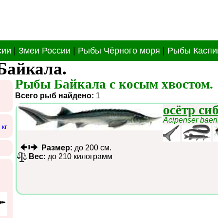
сии
|
Змеи России
|
Рыбы Чёрного моря
|
Рыбы Каспи
Байкала.
Рыбы Байкала с косым хвостом.
Всего рыб найдено:
1
осётр си
Acipenser baeri
 кг
Размер:
до 200 см.
Вес:
до 210 килограмм