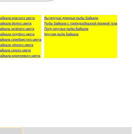
айкала красного цвета
Вытянутые длинные рыбы Байкала
айкала белого цвета
Рыбы Байкала с торпедообразной формой тела
айкала зелёного цвета
Полу-круглые рыбы Байкала
айкала голубого цвета
Круглая рыба Байкала
айкала серебристого цвета
айкала чёрного цвета
айкала серого цвета
айкала коричневого цвета