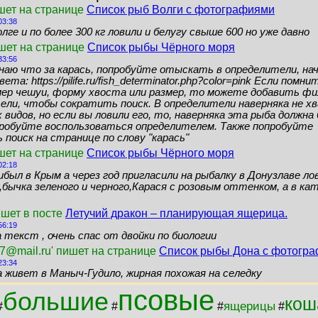
шет на странице
Список рыб Волги с фотографиями
03:38
лге и по более 300 кг ловили и белугу свыше 600 но уже давно
ишет на странице
Список рыбы Чёрного моря
33:56
знаю что за карась, попробуйте отыскать в определители, нач
ета: https://pilife.ru/fish_determinator.php?color=pink Если помн
мер чешуи, форму хвоста или размер, то можете добавить ф
ели, чтобы сократить поиск. В определители наверняка не 
видов, но если вы ловили его, то, наверняка эта рыба должн
пробуйте воспользоваться определителем. Также попробуйте
поиск на странице по слову "карась"
шет на странице
Список рыбы Чёрного моря
02:18
ибыл в Крым а через год пригласили на рыбалку в Донузлаве ло
бычка зеленого и черного,Карася с розовым оттенком, а в кат
ишет в посте
Летучий дракон – планирующая ящерица.
56:19
 текст , очень спас от двойки по биологии
7@mail.ru' пишет на странице
Список рыбы Дона с фотогр
23:34
а живет в Маныч-Гудило, жирная похожая на селедку
псовые
большие
кош
ящерицы
#
#
#
#