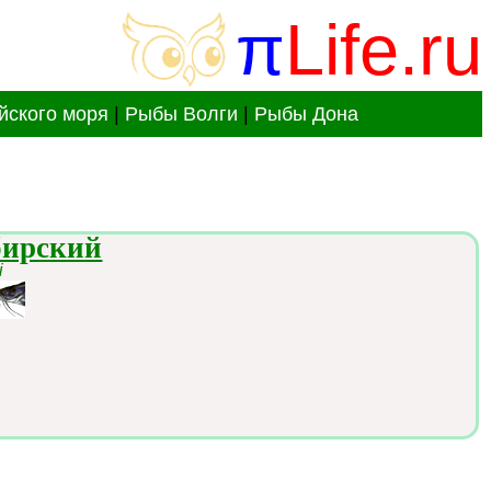
π
Life.ru
йского моря
|
Рыбы Волги
|
Рыбы Дона
бирский
i