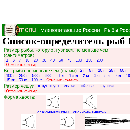
menu
|
Млекопитающие России
|
Рыбы Рос
Список-определитель рыб 
Размер рыбы, которую я увидел, не меньше чем
(сантиметров):
1
3
7
10
20
30
40
50
75
100
150
200
Отменить фильтр
Вес рыбы не меньше чем (грамм):
2 г
5 г
10 г
25 г
50 г
100 г
250 г
500 г
800 г
1 кг
1.5 кг
2 кг
3 кг
5 кг
7 кг
10
15 кг
50 кг
100 кг
Отменить фильтр
Размер чешуи:
отсутствует
мелкая
обычная
крупная
Отменить фильтр
Форма хвоста:
слабо-выямчатый
сильно-выямчатый