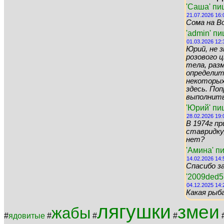
'Саша' пи
21.07.2026 16:
Сома на Во
'admin' п
01.03.2026 12:
Юрий, не 
розового цв
тела, раз
определит
некоторых 
здесь. По
выполнить 
'Юрий' пи
28.02.2026 19:
В 1974г пр
ставридку,
нет?
'Амина' п
14.02.2026 14:
Спасибо за
'2009ded5
04.12.2025 14:
Какая рыб
лягушки
змеи
жабы
#
ядовитые
#
#
#