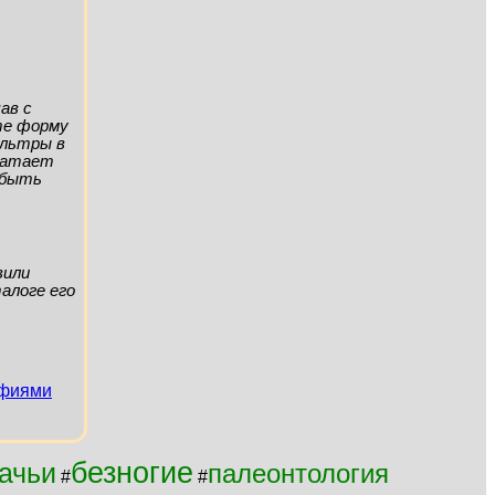
ав с
ите форму
ильтры в
хватает
а быть
вили
алоге его
афиями
безногие
ачьи
палеонтология
#
#