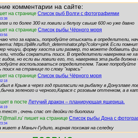
ние комментарии на сайте:
шет на странице
Список рыб Волги с фотографиями
03:38
лге и по более 300 кг ловили и белугу свыше 600 но уже давно
ишет на странице
Список рыбы Чёрного моря
33:56
знаю что за карась, попробуйте отыскать в определители, нач
ета: https://pilife.ru/fish_determinator.php?color=pink Если помн
мер чешуи, форму хвоста или размер, то можете добавить ф
ели, чтобы сократить поиск. В определители наверняка не 
видов, но если вы ловили его, то, наверняка эта рыба должн
пробуйте воспользоваться определителем. Также попробуйте
поиск на странице по слову "карась"
шет на странице
Список рыбы Чёрного моря
02:18
ибыл в Крым а через год пригласили на рыбалку в Донузлаве ло
бычка зеленого и черного,Карася с розовым оттенком, а в кат
ишет в посте
Летучий дракон – планирующая ящерица.
56:19
 текст , очень спас от двойки по биологии
7@mail.ru' пишет на странице
Список рыбы Дона с фотогр
23:34
а живет в Маныч-Гудило, жирная похожая на селедку