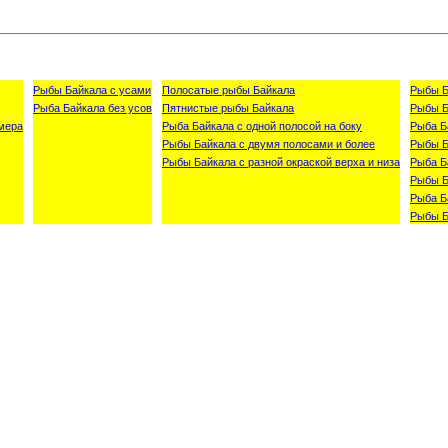
Рыбы Байкала с усами
Полосатые рыбы Байкала
Рыбы Б
Рыба Байкала без усов
Пятнистые рыбы Байкала
Рыбы Б
мера
Рыба Байкала с одной полосой на боку
Рыба Б
Рыбы Байкала с двумя полосами и более
Рыбы Б
Рыбы Байкала с разной окраской верха и низа
Рыба Б
Рыбы Б
Рыба Б
Рыбы Б