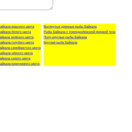
айкала красного цвета
Вытянутые длинные рыбы Байкала
айкала белого цвета
Рыбы Байкала с торпедообразной формой тела
айкала зелёного цвета
Полу-круглые рыбы Байкала
айкала голубого цвета
Круглая рыба Байкала
айкала серебристого цвета
айкала чёрного цвета
айкала серого цвета
айкала коричневого цвета