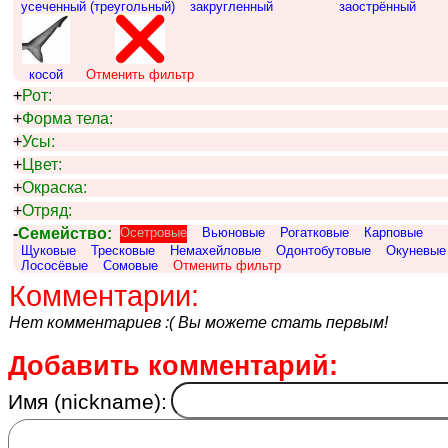
усеченный (треугольный)
закругленный
заострённый
косой
Отменить фильтр
+
Рот:
+
Форма тела:
+
Усы:
+
Цвет:
+
Окраска:
+
Отряд:
-
Семейство:
Осетровые
Вьюновые
Рогатковые
Карповые
Щуковые
Тресковые
Немахейловые
Одонтобутовые
Окуневые
Лососёвые
Сомовые
Отменить фильтр
Комментарии:
Нет комментариев :( Вы можете стать первым!
Добавить комментарий:
Имя (nickname):