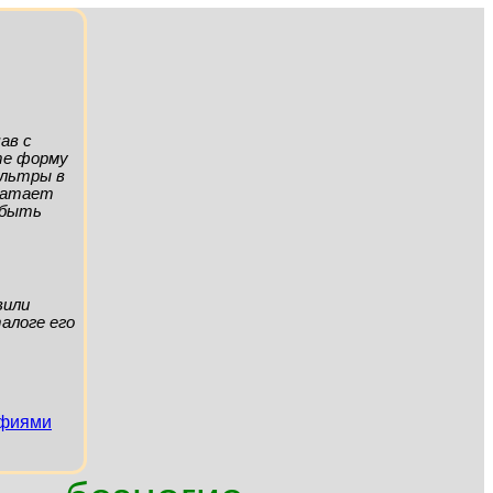
ав с
ите форму
ильтры в
хватает
а быть
вили
алоге его
афиями