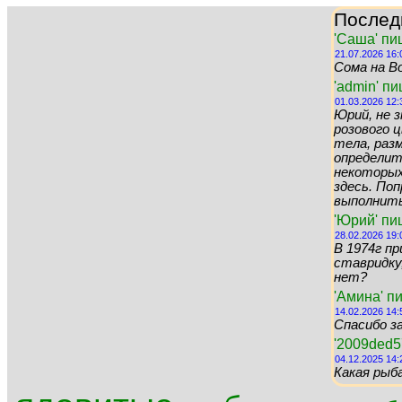
Послед
'Саша' пи
21.07.2026 16:
Сома на Во
'admin' п
01.03.2026 12:
Юрий, не 
розового цв
тела, раз
определит
некоторых 
здесь. По
выполнить 
'Юрий' пи
28.02.2026 19:
В 1974г пр
ставридку,
нет?
'Амина' п
14.02.2026 14:
Спасибо за
'2009ded5
04.12.2025 14:
Какая рыб