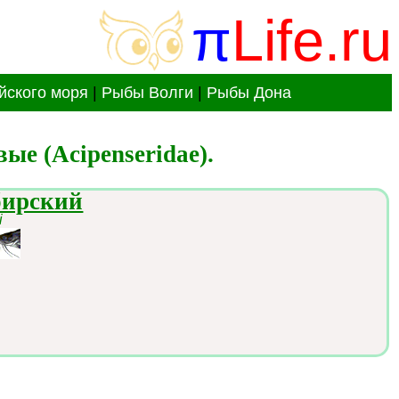
π
Life.ru
йского моря
|
Рыбы Волги
|
Рыбы Дона
е (Acipenseridae).
бирский
i