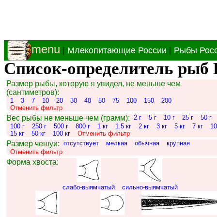
menu
|
Млекопитающие России
|
Рыбы Рос
Список-определитель рыб 
Размер рыбы, которую я увидел, не меньше чем
(сантиметров):
1
3
7
10
20
30
40
50
75
100
150
200
Отменить фильтр
Вес рыбы не меньше чем (грамм):
2 г
5 г
10 г
25 г
50 г
100 г
250 г
500 г
800 г
1 кг
1.5 кг
2 кг
3 кг
5 кг
7 кг
10
15 кг
50 кг
100 кг
Отменить фильтр
Размер чешуи:
отсутствует
мелкая
обычная
крупная
Отменить фильтр
Форма хвоста:
слабо-выямчатый
сильно-выямчатый