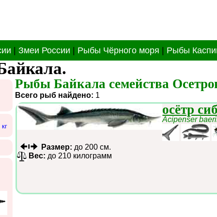
сии
|
Змеи России
|
Рыбы Чёрного моря
|
Рыбы Каспи
Байкала.
Рыбы Байкала семейства Осетровы
Всего рыб найдено:
1
осётр си
Acipenser baeri
 кг
Размер:
до 200 см.
Вес:
до 210 килограмм