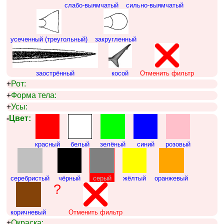
слабо-выямчатый
сильно-выямчатый
усеченный (треугольный)
закругленный
заострённый
косой
Отменить фильтр
+
Рот:
+
Форма тела:
+
Усы:
-
Цвет:
красный
белый
зелёный
синий
розовый
серебристый
чёрный
серый
жёлтый
оранжевый
?
коричневый
Отменить фильтр
+
Окраска: