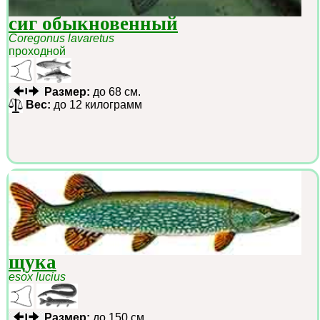
сиг обыкновенный
Coregonus lavaretus
проходной
Размер:
до 68 см.
Вес:
до 12 килограмм
щука
esox lucius
Размер:
до 150 см.