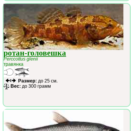
ротан-головешка
Perccottus glenii
травянка
Размер:
до 25 см.
Вес:
до 300 грамм