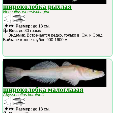
широколобка рыхлая
Neocottus werestschagini
Размер:
до 13 см.
Вес:
до 30 грамм
Эндемик. Встречается редко, только в Юж. и Сред.
Байкале в зоне глубин 900-1600 м.
широколобка малоглазая
Abyssocottus korotneffi
Размер:
до 13 см.