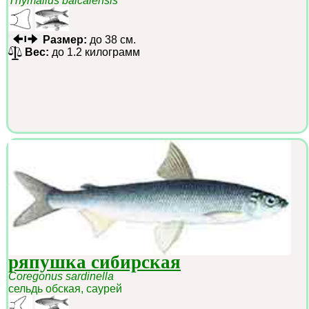
Thymallus baicalensis
Размер:
до 38 см.
Вес:
до 1.2 килограмм
ряпушка сибирская
Coregonus sardinella
сельдь обская, саурей