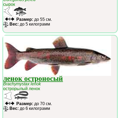
сырок
Размер:
до 55 см.
Вес:
до 5 килограмм
ленок остроносый
Brachymystax lenok
острорылый ленок
Размер:
до 70 см.
Вес:
до 6 килограмм