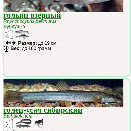
гольян озёрный
Rhynchocypris percnurus
мундушка
Размер:
до 19 см.
Вес:
до 100 грамм
голец-усач сибирский
Barbatula toni