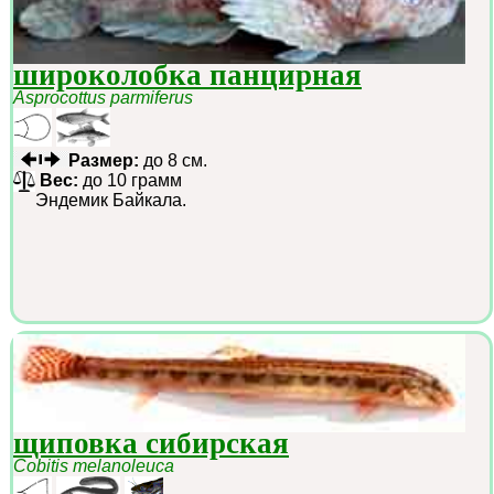
широколобка панцирная
Asprocottus parmiferus
Размер:
до 8 см.
Вес:
до 10 грамм
Эндемик Байкала.
щиповка сибирская
Cobitis melanoleuca