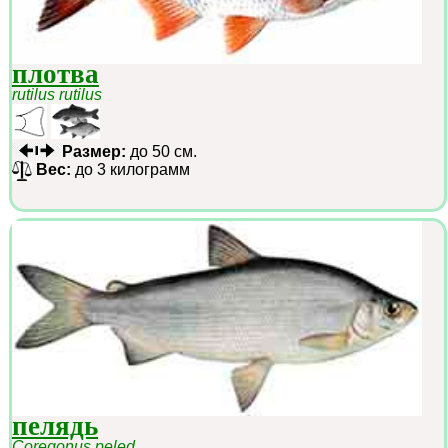
плотва
rutilus rutilus
Размер:
до 50 см.
Вес:
до 3 килограмм
пелядь
Coregonus peled