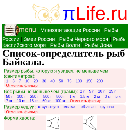
π
Life.ru
menu
|
Млекопитающие России
|
Рыбы
России
|
Змеи России
|
Рыбы Чёрного моря
|
Рыбы
Каспийского моря
|
Рыбы Волги
|
Рыбы Дона
Список-определитель рыб
Байкала.
Размер рыбы, которую я увидел, не меньше чем
(сантиметров):
1
3
7
10
20
30
40
50
75
100
150
200
Отменить фильтр
Вес рыбы не меньше чем (грамм):
2 г
5 г
10 г
25 г
50 г
100 г
250 г
500 г
800 г
1 кг
1.5 кг
2 кг
3 кг
5 кг
7 кг
10 кг
15 кг
50 кг
100 кг
Отменить фильтр
Размер чешуи:
отсутствует
мелкая
обычная
крупная
Отменить фильтр
Форма хвоста: