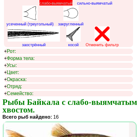
слабо-выямчатый
сильно-выямчатый
усеченный (треугольный)
закругленный
заострённый
косой
Отменить фильтр
+
Рот:
+
Форма тела:
+
Усы:
+
Цвет:
+
Окраска:
+
Отряд:
+
Семейство:
Рыбы Байкала с слабо-выямчатым 
хвостом.
Всего рыб найдено:
16