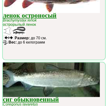
ленок остроносый
Brachymystax lenok
острорылый ленок
Размер:
до 70 см.
Вес:
до 6 килограмм
сиг обыкновенный
Coregonus lavaretus