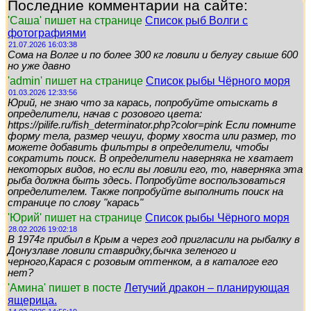
Последние комментарии на сайте:
'Саша' пишет на странице
Список рыб Волги с
фотографиями
21.07.2026 16:03:38
Сома на Волге и по более 300 кг ловили и белугу свыше 600
но уже давно
'admin' пишет на странице
Список рыбы Чёрного моря
01.03.2026 12:33:56
Юрий, не знаю что за карась, попробуйте отыскать в
определители, начав с розового цвета:
https://pilife.ru/fish_determinator.php?color=pink Если помните
форму тела, размер чешуи, форму хвоста или размер, то
можете добавить фильтры в определители, чтобы
сократить поиск. В определители наверняка не хватает
некоторых видов, но если вы ловили его, то, наверняка эта
рыба должна быть здесь. Попробуйте воспользоваться
определителем. Также попробуйте выполнить поиск на
странице по слову "карась"
'Юрий' пишет на странице
Список рыбы Чёрного моря
28.02.2026 19:02:18
В 1974г прибыл в Крым а через год пригласили на рыбалку в
Донузлаве ловили ставридку,бычка зеленого и
черного,Карася с розовым оттенком, а в каталоге его
нет?
'Амина' пишет в посте
Летучий дракон – планирующая
ящерица.