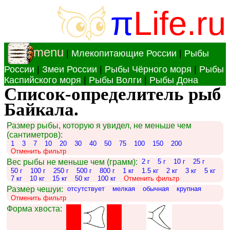
π
Life.ru
menu
|
Млекопитающие России
|
Рыбы
России
|
Змеи России
|
Рыбы Чёрного моря
|
Рыбы
Каспийского моря
|
Рыбы Волги
|
Рыбы Дона
Список-определитель рыб
Байкала.
Размер рыбы, которую я увидел, не меньше чем
(сантиметров):
1
3
7
10
20
30
40
50
75
100
150
200
Отменить фильтр
Вес рыбы не меньше чем (грамм):
2 г
5 г
10 г
25 г
50 г
100 г
250 г
500 г
800 г
1 кг
1.5 кг
2 кг
3 кг
5 кг
7 кг
10 кг
15 кг
50 кг
100 кг
Отменить фильтр
Размер чешуи:
отсутствует
мелкая
обычная
крупная
Отменить фильтр
Форма хвоста: