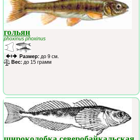
гольян
phoxinus phoxinus
Размер:
до 9 см.
Вес:
до 15 грамм
широколобка северобайкальская