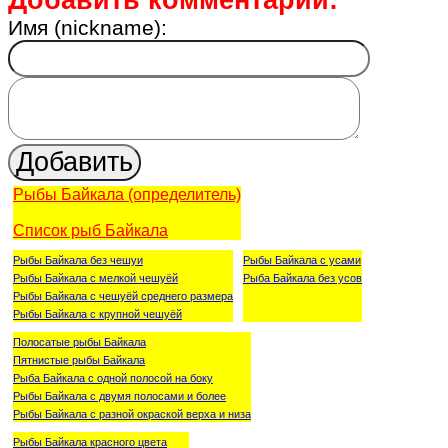
Добавить комментарий:
Имя (nickname):
Рыбы Байкала (определитель)
Список рыб Байкала
Рыбы Байкала без чешуи
Рыбы Байкала с усами
Рыбы Байкала с мелкой чешуёй
Рыба Байкала без усов
Рыбы Байкала с чешуёй среднего размера
Рыбы Байкала с крупной чешуёй
Полосатые рыбы Байкала
Пятнистые рыбы Байкала
Рыба Байкала с одной полосой на боку
Рыбы Байкала с двумя полосами и более
Рыбы Байкала с разной окраской верха и низа
Рыбы Байкала красного цвета