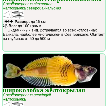
Cottocomephorus alexandrae
желтокрылка северобайкальская
Размер:
до 15 см.
Вес:
до 100 грамм
Эндемичный вид. Встречается во всех котловинах
Байкала, наиболее многочислен в Сев. Байкале. Обитает
на глубинах от 50 до 500 м
широколобка жёлтокрылая
Cottocomephorus grewingkii
желтокрылка