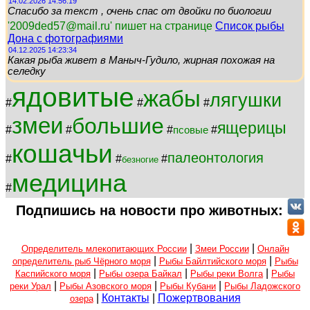
14.02.2026 14:56:19
Спасибо за текст , очень спас от двойки по биологии
'2009ded57@mail.ru' пишет на странице
Список рыбы
Дона с фотографиями
04.12.2025 14:23:34
Какая рыба живет в Маныч-Гудило, жирная похожая на
селедку
ядовитые
жабы
лягушки
#
#
#
змеи
большие
ящерицы
#
#
#
#
псовые
кошачьи
палеонтология
#
#
#
безногие
медицина
#
Подпишись на новости про животных:
|
|
Определитель млекопитающих России
Змеи России
Онлайн
|
|
определитель рыб Чёрного моря
Рыбы Байлтийского моря
Рыбы
|
|
|
Каспийского моря
Рыбы озера Байкал
Рыбы реки Волга
Рыбы
|
|
|
реки Урал
Рыбы Азовского моря
Рыбы Кубани
Рыбы Ладожского
|
Контакты
|
Пожертвования
озера