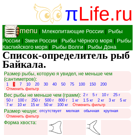
π
Life.ru
menu
|
Млекопитающие России
|
Рыбы
России
|
Змеи России
|
Рыбы Чёрного моря
|
Рыбы
Каспийского моря
|
Рыбы Волги
|
Рыбы Дона
Список-определитель рыб
Байкала.
Размер рыбы, которую я увидел, не меньше чем
(сантиметров):
1
3
7
10
20
30
40
50
75
100
150
200
Отменить фильтр
Вес рыбы не меньше чем (грамм):
2 г
5 г
10 г
25 г
50 г
100 г
250 г
500 г
800 г
1 кг
1.5 кг
2 кг
3 кг
5 кг
7 кг
10 кг
15 кг
50 кг
100 кг
Отменить фильтр
Размер чешуи:
отсутствует
мелкая
обычная
крупная
Отменить фильтр
Форма хвоста: