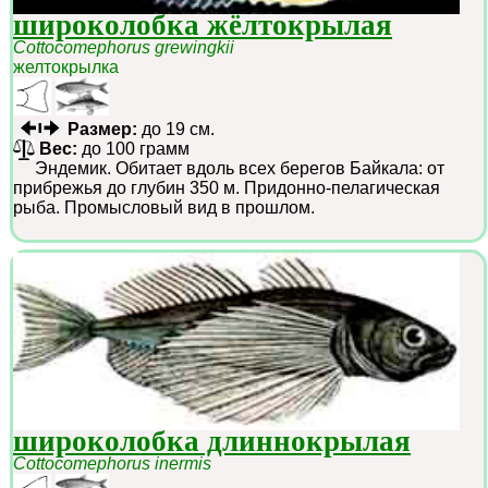
широколобка жёлтокрылая
Cottocomephorus grewingkii
желтокрылка
Размер:
до 19 см.
Вес:
до 100 грамм
Эндемик. Обитает вдоль всех берегов Байкала: от
прибрежья до глубин 350 м. Придонно-пелагическая
рыба. Промысловый вид в прошлом.
широколобка длиннокрылая
Cottocomephorus inermis