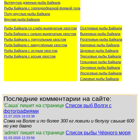
Вытянутые длинные рыбы Байкала
Рыбы Байкала с торпедообразной формой тела
Полу-круглые рыбы Байкала
Круглая рыба Байкала
Рыбы Байкала со слабо-выемчатым хвостом
Осетровые рыбы Байкала
Рыба Байкала с сильно-выемчатым хвостом
Вьюновые рыбы Байкала
Рыбы Байкала с треугольным хвостом
Рогатковые рыбы Байкала
Рыба Байкала с закруглённым хвостом
Карповые рыбы Байкала
Рыбы Байкала с острым хвостом
Щуковые рыбы Байкала
Рыбы Байкала с косым хвостом
Тресковые рыбы Байкала
Гольцовые рыбы Байкала
Окуневые рыбы Байкала
Лососевые рыбы Байкала
Сомовые рыбы Байкала
Последние комментарии на сайте:
'Саша' пишет на странице
Список рыб Волги с
фотографиями
21.07.2026 16:03:38
Сома на Волге и по более 300 кг ловили и белугу свыше 600
но уже давно
'admin' пишет на странице
Список рыбы Чёрного моря
01.03.2026 12:33:56