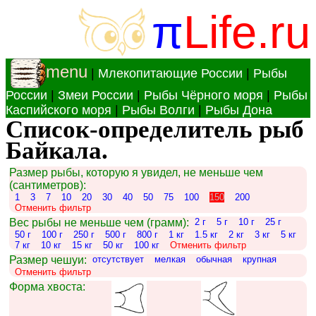
π
Life.ru
menu
|
Млекопитающие России
|
Рыбы
России
|
Змеи России
|
Рыбы Чёрного моря
|
Рыбы
Каспийского моря
|
Рыбы Волги
|
Рыбы Дона
Список-определитель рыб
Байкала.
Размер рыбы, которую я увидел, не меньше чем
(сантиметров):
1
3
7
10
20
30
40
50
75
100
150
200
Отменить фильтр
Вес рыбы не меньше чем (грамм):
2 г
5 г
10 г
25 г
50 г
100 г
250 г
500 г
800 г
1 кг
1.5 кг
2 кг
3 кг
5 кг
7 кг
10 кг
15 кг
50 кг
100 кг
Отменить фильтр
Размер чешуи:
отсутствует
мелкая
обычная
крупная
Отменить фильтр
Форма хвоста: