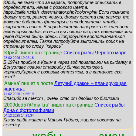
Юрий, не знаю что за карась, попробуйте отыскать в
определители, начав с розового цвета:
https://pilife.ru/fish_determinator.php?color=pink Если помните
форму тела, размер чешуи, форму хвоста или размер, то
можете добавить фильтры в определители, чтобы
сократить поиск. В определители наверняка не хватает
некоторых видов, но если вы ловили его, то, наверняка эта
рыба должна быть здесь. Попробуйте воспользоваться
определителем. Также попробуйте выполнить поиск на
странице по слову "карась"
'Юрий' пишет на странице
Список рыбы Чёрного моря
28.02.2026 19:02:18
В 1974г прибыл в Крым а через год пригласили на рыбалку в
Донузлаве ловили ставридку,бычка зеленого и
черного,Карася с розовым оттенком, а в каталоге его
нет?
'Амина' пишет в посте
Летучий дракон – планирующая
ящерица.
14.02.2026 14:56:19
Спасибо за текст , очень спас от двойки по биологии
'2009ded57@mail.ru' пишет на странице
Список рыбы
Дона с фотографиями
04.12.2025 14:23:34
Какая рыба живет в Маныч-Гудило, жирная похожая на
селедку