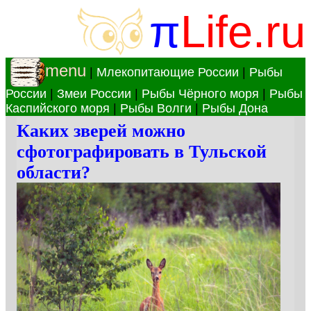
π
Life.ru
menu
|
Млекопитающие России
|
Рыбы
России
|
Змеи России
|
Рыбы Чёрного моря
|
Рыбы
Каспийского моря
|
Рыбы Волги
|
Рыбы Дона
Каких зверей можно
сфотографировать в Тульской
области?