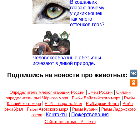
В кошачьих
глазах: почему
у диких кошек
так много
оттенков глаз?
Человекообразные обезьяны
исчезают в дикой природе.
Подпишись на новости про животных:
|
|
Определитель млекопитающих России
Змеи России
Онлайн
|
|
определитель рыб Чёрного моря
Рыбы Байлтийского моря
Рыбы
|
|
|
Каспийского моря
Рыбы озера Байкал
Рыбы реки Волга
Рыбы
|
|
|
реки Урал
Рыбы Азовского моря
Рыбы Кубани
Рыбы Ладожского
|
Контакты
|
Пожертвования
озера
Сайт о животных - PiLife.ru