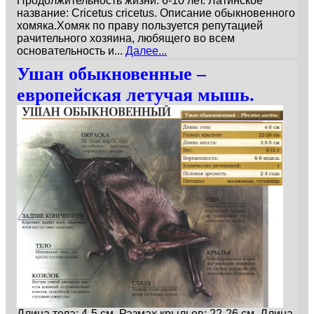
Продолжительность жизни: 6-10 лет. Латинское
название: Cricetus cricetus. Описание обыкновенного
хомяка.Хомяк по праву пользуется репутацией
рачительного хозяина, любящего во всем
основательность и...
Далее...
Ушан обыкновенные –
европейская летучая мышь.
Длина тела: 4-5 см. Размах крыльев: 22-26 см. Длина