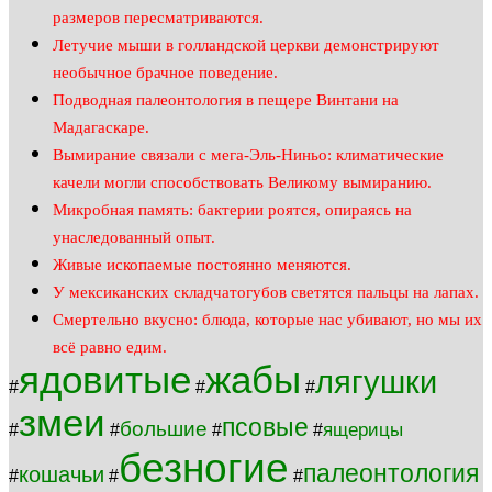
размеров пересматриваются.
Летучие мыши в голландской церкви демонстрируют
необычное брачное поведение.
Подводная палеонтология в пещере Винтани на
Мадагаскаре.
Вымирание связали с мега-Эль-Ниньо: климатические
качели могли способствовать Великому вымиранию.
Микробная память: бактерии роятся, опираясь на
унаследованный опыт.
Живые ископаемые постоянно меняются.
У мексиканских складчатогубов светятся пальцы на лапах.
Смертельно вкусно: блюда, которые нас убивают, но мы их
всё равно едим.
ядовитые
жабы
лягушки
#
#
#
змеи
псовые
большие
ящерицы
#
#
#
#
безногие
палеонтология
кошачьи
#
#
#