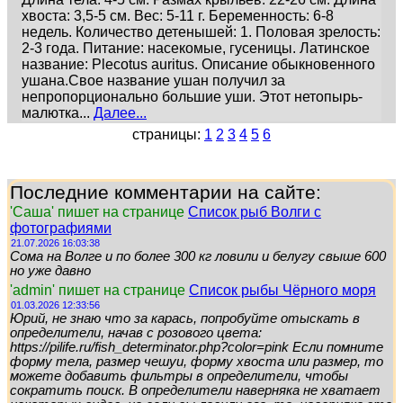
хвоста: 3,5-5 см. Вес: 5-11 г. Беременность: 6-8
недель. Количество детенышей: 1. Половая зрелость:
2-3 года. Питание: насекомые, гусеницы. Латинское
название: Plecotus auritus. Описание обыкновенного
ушана.Свое название ушан получил за
непропорционально большие уши. Этот нетопырь-
малютка...
Далее...
страницы:
1
2
3
4
5
6
Последние комментарии на сайте:
'Саша' пишет на странице
Список рыб Волги с
фотографиями
21.07.2026 16:03:38
Сома на Волге и по более 300 кг ловили и белугу свыше 600
но уже давно
'admin' пишет на странице
Список рыбы Чёрного моря
01.03.2026 12:33:56
Юрий, не знаю что за карась, попробуйте отыскать в
определители, начав с розового цвета:
https://pilife.ru/fish_determinator.php?color=pink Если помните
форму тела, размер чешуи, форму хвоста или размер, то
можете добавить фильтры в определители, чтобы
сократить поиск. В определители наверняка не хватает