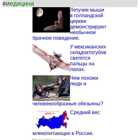
медицина
#
Летучие мыши
в голландской
церкви
демонстрируют
необычное
брачное поведение.
У мексиканских
складчатогубов
светятся
пальцы на
лапах.
Чем похожи
люди и
человекообразные обезьяны?
Средний вес
млекопитающих в России.