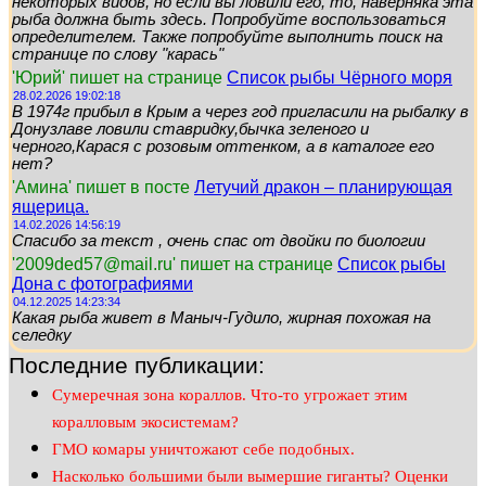
некоторых видов, но если вы ловили его, то, наверняка эта
рыба должна быть здесь. Попробуйте воспользоваться
определителем. Также попробуйте выполнить поиск на
странице по слову "карась"
'Юрий' пишет на странице
Список рыбы Чёрного моря
28.02.2026 19:02:18
В 1974г прибыл в Крым а через год пригласили на рыбалку в
Донузлаве ловили ставридку,бычка зеленого и
черного,Карася с розовым оттенком, а в каталоге его
нет?
'Амина' пишет в посте
Летучий дракон – планирующая
ящерица.
14.02.2026 14:56:19
Спасибо за текст , очень спас от двойки по биологии
'2009ded57@mail.ru' пишет на странице
Список рыбы
Дона с фотографиями
04.12.2025 14:23:34
Какая рыба живет в Маныч-Гудило, жирная похожая на
селедку
Последние публикации:
Сумеречная зона кораллов. Что-то угрожает этим
коралловым экосистемам?
ГМО комары уничтожают себе подобных.
Насколько большими были вымершие гиганты? Оценки