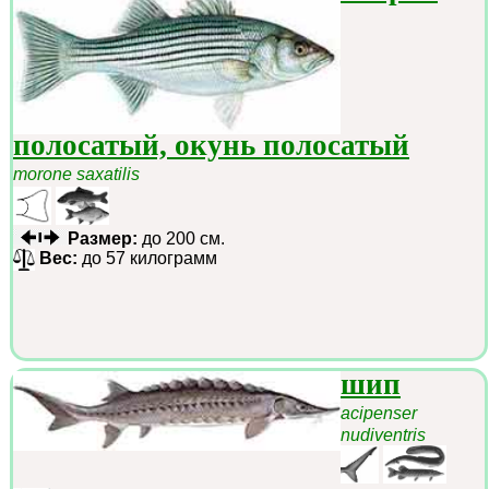
полосатый, окунь полосатый
morone saxatilis
Размер:
до 200 см.
Вес:
до 57 килограмм
шип
acipenser
nudiventris