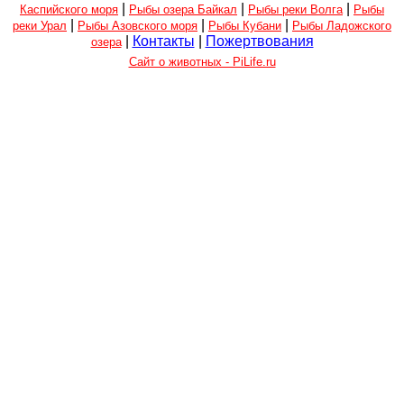
|
|
|
Каспийского моря
Рыбы озера Байкал
Рыбы реки Волга
Рыбы
|
|
|
реки Урал
Рыбы Азовского моря
Рыбы Кубани
Рыбы Ладожского
|
Контакты
|
Пожертвования
озера
Сайт о животных - PiLife.ru