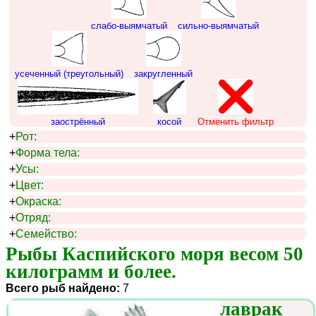
слабо-выямчатый
сильно-выямчатый
усеченный (треугольный)
закругленный
заострённый
косой
Отменить фильтр
+
Рот:
+
Форма тела:
+
Усы:
+
Цвет:
+
Окраска:
+
Отряд:
+
Семейство:
Рыбы Каспийского моря весом 50 
килограмм и более.
Всего рыб найдено:
7
лаврак