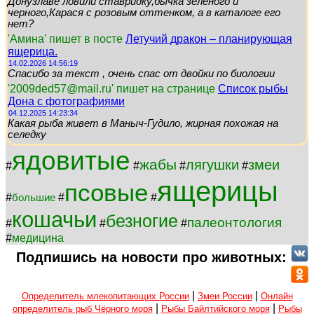
Донузлаве ловили ставридку,бычка зеленого и
черного,Карася с розовым оттенком, а в каталоге его
нет?
'Амина' пишет в посте
Летучий дракон – планирующая
ящерица.
14.02.2026 14:56:19
Спасибо за текст , очень спас от двойки по биологии
'2009ded57@mail.ru' пишет на странице
Список рыбы
Дона с фотографиями
04.12.2025 14:23:34
Какая рыба живет в Маныч-Гудило, жирная похожая на
селедку
ядовитые
жабы
лягушки
змеи
#
#
#
#
ящерицы
псовые
#
#
#
большие
кошачьи
безногие
палеонтология
#
#
#
#
медицина
Подпишись на новости про животных:
|
|
Определитель млекопитающих России
Змеи России
Онлайн
|
|
определитель рыб Чёрного моря
Рыбы Байлтийского моря
Рыбы