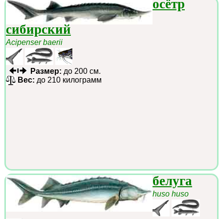
осётр
сибирский
Acipenser baerii
Размер:
до 200 см.
Вес:
до 210 килограмм
белуга
huso huso