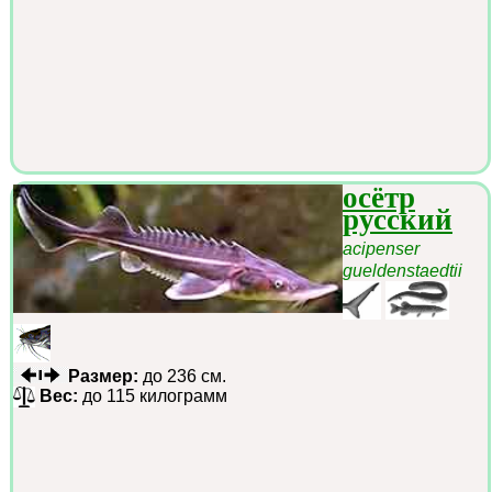
осётр
русский
acipenser
gueldenstaedtii
Размер:
до 236 см.
Вес:
до 115 килограмм