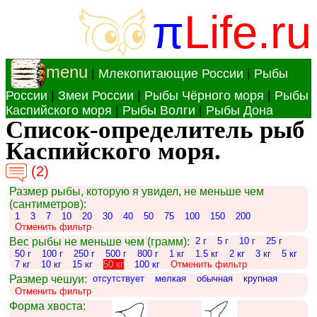
π
Life.ru
menu
|
Млекопитающие России
|
Рыбы
России
|
Змеи России
|
Рыбы Чёрного моря
|
Рыбы
Каспийского моря
|
Рыбы Волги
|
Рыбы Дона
Список-определитель рыб
Каспийского моря.
(2)
Размер рыбы, которую я увидел, не меньше чем
(сантиметров):
1
3
7
10
20
30
40
50
75
100
150
200
Отменить фильтр
Вес рыбы не меньше чем (грамм):
2 г
5 г
10 г
25 г
50 г
100 г
250 г
500 г
800 г
1 кг
1.5 кг
2 кг
3 кг
5 кг
7 кг
10 кг
15 кг
50 кг
100 кг
Отменить фильтр
Размер чешуи:
отсутствует
мелкая
обычная
крупная
Отменить фильтр
Форма хвоста: