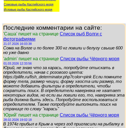
Сомовые рыбы Каспийского моря
Игловые рыбы Каспийского моря
Последние комментарии на сайте:
'Саша' пишет на странице
Список рыб Волги с
фотографиями
21.07.2026 16:03:38
Сома на Волге и по более 300 кг ловили и белугу свыше 600
но уже давно
'admin' пишет на странице
Список рыбы Чёрного моря
01.03.2026 12:33:56
Юрий, не знаю что за карась, попробуйте отыскать в
определители, начав с розового цвета:
https://pilife.ru/fish_determinator.php?color=pink Если помните
форму тела, размер чешуи, форму хвоста или размер, то
можете добавить фильтры в определители, чтобы
сократить поиск. В определители наверняка не хватает
некоторых видов, но если вы ловили его, то, наверняка эта
рыба должна быть здесь. Попробуйте воспользоваться
определителем. Также попробуйте выполнить поиск на
странице по слову "карась"
'Юрий' пишет на странице
Список рыбы Чёрного моря
28.02.2026 19:02:18
В 1974г прибыл в Крым а через год пригласили на рыбалку в