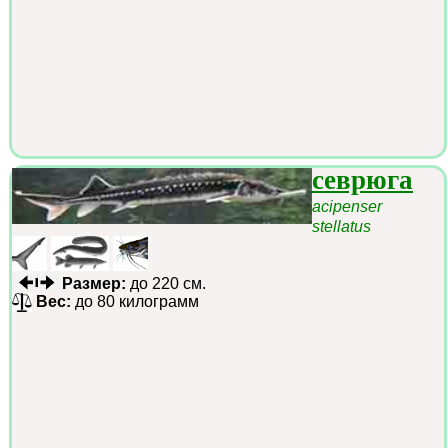
севрюга
acipenser
stellatus
Размер:
до 220 см.
Вес:
до 80 килограмм