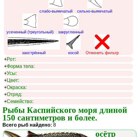
слабо-выямчатый
сильно-выямчатый
усеченный (треугольный)
закругленный
заострённый
косой
Отменить фильтр
+
Рот:
+
Форма тела:
+
Усы:
+
Цвет:
+
Окраска:
+
Отряд:
+
Семейство:
Рыбы Каспийского моря длиной 
150 сантиметров и более.
Всего рыб найдено:
8
осётр