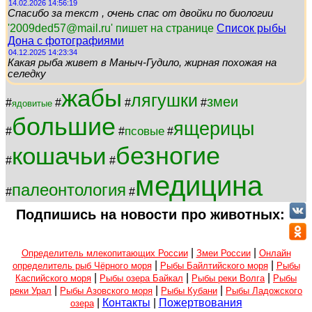
14.02.2026 14:56:19
Спасибо за текст , очень спас от двойки по биологии
'2009ded57@mail.ru' пишет на странице
Список рыбы
Дона с фотографиями
04.12.2025 14:23:34
Какая рыба живет в Маныч-Гудило, жирная похожая на
селедку
жабы
лягушки
змеи
#
#
#
#
ядовитые
большие
ящерицы
псовые
#
#
#
безногие
кошачьи
#
#
медицина
палеонтология
#
#
Подпишись на новости про животных:
|
|
Определитель млекопитающих России
Змеи России
Онлайн
|
|
определитель рыб Чёрного моря
Рыбы Байлтийского моря
Рыбы
|
|
|
Каспийского моря
Рыбы озера Байкал
Рыбы реки Волга
Рыбы
|
|
|
реки Урал
Рыбы Азовского моря
Рыбы Кубани
Рыбы Ладожского
|
Контакты
|
Пожертвования
озера