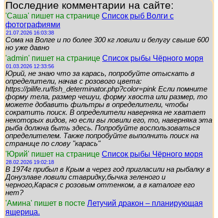
Последние комментарии на сайте:
'Саша' пишет на странице
Список рыб Волги с
фотографиями
21.07.2026 16:03:38
Сома на Волге и по более 300 кг ловили и белугу свыше 600
но уже давно
'admin' пишет на странице
Список рыбы Чёрного моря
01.03.2026 12:33:56
Юрий, не знаю что за карась, попробуйте отыскать в
определители, начав с розового цвета:
https://pilife.ru/fish_determinator.php?color=pink Если помните
форму тела, размер чешуи, форму хвоста или размер, то
можете добавить фильтры в определители, чтобы
сократить поиск. В определители наверняка не хватает
некоторых видов, но если вы ловили его, то, наверняка эта
рыба должна быть здесь. Попробуйте воспользоваться
определителем. Также попробуйте выполнить поиск на
странице по слову "карась"
'Юрий' пишет на странице
Список рыбы Чёрного моря
28.02.2026 19:02:18
В 1974г прибыл в Крым а через год пригласили на рыбалку в
Донузлаве ловили ставридку,бычка зеленого и
черного,Карася с розовым оттенком, а в каталоге его
нет?
'Амина' пишет в посте
Летучий дракон – планирующая
ящерица.