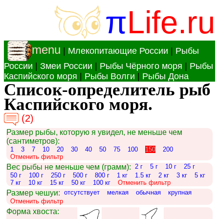
π
Life.ru
menu
|
Млекопитающие России
|
Рыбы
России
|
Змеи России
|
Рыбы Чёрного моря
|
Рыбы
Каспийского моря
|
Рыбы Волги
|
Рыбы Дона
Список-определитель рыб
Каспийского моря.
(2)
Размер рыбы, которую я увидел, не меньше чем
(сантиметров):
1
3
7
10
20
30
40
50
75
100
150
200
Отменить фильтр
Вес рыбы не меньше чем (грамм):
2 г
5 г
10 г
25 г
50 г
100 г
250 г
500 г
800 г
1 кг
1.5 кг
2 кг
3 кг
5 кг
7 кг
10 кг
15 кг
50 кг
100 кг
Отменить фильтр
Размер чешуи:
отсутствует
мелкая
обычная
крупная
Отменить фильтр
Форма хвоста: