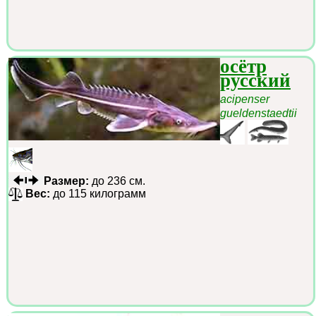
осётр
русский
acipenser
gueldenstaedtii
Размер:
до 236 см.
Вес:
до 115 килограмм