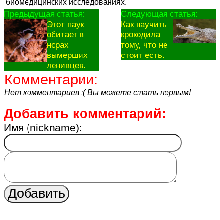
биомедицинских исследованиях.
Предыдущая статья:
Следующая статья:
Этот паук
Как научить
обитает в
крокодила
норах
тому, что не
вымерших
стоит есть.
ленивцев.
Комментарии:
Нет комментариев :( Вы можете стать первым!
Добавить комментарий:
Имя (nickname):