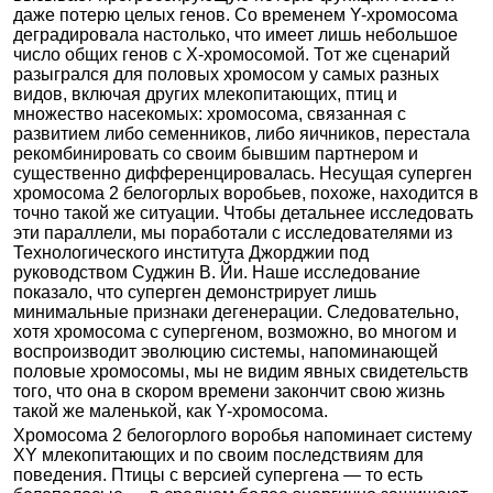
даже потерю целых генов. Со временем Y-хромосома
деградировала настолько, что имеет лишь небольшое
число общих генов с X-хромосомой. Тот же сценарий
разыгрался для половых хромосом у самых разных
видов, включая других млекопитающих, птиц и
множество насекомых: хромосома, связанная с
развитием либо семенников, либо яичников, перестала
рекомбинировать со своим бывшим партнером и
существенно дифференцировалась. Несущая суперген
хромосома 2 белогорлых воробьев, похоже, находится в
точно такой же ситуации. Чтобы детальнее исследовать
эти параллели, мы поработали с исследователями из
Технологического института Джорджии под
руководством Суджин В. Йи. Наше исследование
показало, что суперген демонстрирует лишь
минимальные признаки дегенерации. Следовательно,
хотя хромосома с супергеном, возможно, во многом и
воспроизводит эволюцию системы, напоминающей
половые хромосомы, мы не видим явных свидетельств
того, что она в скором времени закончит свою жизнь
такой же маленькой, как Y-хромосома.
Хромосома 2 белогорлого воробья напоминает систему
XY млекопитающих и по своим последствиям для
поведения. Птицы с версией супергена — то есть