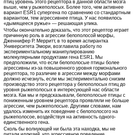
птиц уровень этого рецептора в данной области мозга
выше, чем у рыжеполосых. Более того, чем активнее
вариант ESR1 супергена по сравнению со стандартным
вариантом, тем агрессивнее птица. У нас появилось
«дымящееся ружье» — решающая улика.
Чтобы окончательно доказать, что этот рецептор играет
причинную роль в агрессии белополосой морфы,
Дженнифер Р. Мерритт, в то время аспирантка
Университета Эмори, возглавила работу по
экспериментальному манипулированию
молекулярными продуктами гена ESR1. Мы
предположили, что если белополосые птицы более
агрессивны из-за повышенного уровня гормонального
рецептора, то различие в агрессии между морфами
должно исчезнуть, если мы экспериментально снизим
производство этого рецептора у белополосых птиц до
уровня рыжеполосых в интересующей нас области
мозга. Как мы и предсказывали, белополосые птицы с
пониженным уровнем рецептора проявляли не больше
агрессии, чем рыжеполосые. Другими словами, нам
удалось изменить их поведение с белополосого на
рыжеполосое, воздействуя на активность одного-
единственного гена.
Сколь бы волнующей ни была эта находка, мы не
питали иллюзий, что агрессивное поведение