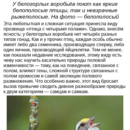
У белогорлых воробьёв поют как яркие
белополосые птицы, так и невзрачные
рыжеполосые. На фото — белополосый
Эта любопытная и сложная ситуация принесла виду
прозвище «птица с четырьмя полами». Однако, внесём
ясность: у белогорлых воробьев нет четырёх разных
типов гонад. Как и у прочих птиц, каждая особь обычно
имеет либо два семенника, производящих сперму, либо
один яичник, производящий яйцеклетки. Тем не менее,
как показали недавние исследования, этому виду есть
чему нас научить касательно природы половой
изменчивости — тому, как на поведение, связанное с
полом, влияют гены, сложной структуре связанных с
полом хромосом и самой эволюции полового
размножения. Что особенно важно, этот вид бросает
вызов привычке сводить дивное разнообразие природы
к двум категориям — самцам и самкам.