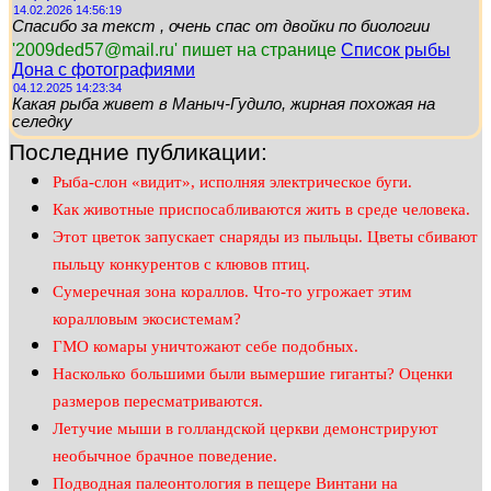
14.02.2026 14:56:19
Спасибо за текст , очень спас от двойки по биологии
'2009ded57@mail.ru' пишет на странице
Список рыбы
Дона с фотографиями
04.12.2025 14:23:34
Какая рыба живет в Маныч-Гудило, жирная похожая на
селедку
Последние публикации:
Рыба-слон «видит», исполняя электрическое буги.
Как животные приспосабливаются жить в среде человека.
Этот цветок запускает снаряды из пыльцы. Цветы сбивают
пыльцу конкурентов с клювов птиц.
Сумеречная зона кораллов. Что-то угрожает этим
коралловым экосистемам?
ГМО комары уничтожают себе подобных.
Насколько большими были вымершие гиганты? Оценки
размеров пересматриваются.
Летучие мыши в голландской церкви демонстрируют
необычное брачное поведение.
Подводная палеонтология в пещере Винтани на