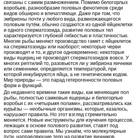
связаны с самим размножением. Помимо белогорлых
воробьев, разнообразие половых фенотипов среди
видов обширно и впечатляюще. Даже при том, что
эмбрионы почти у любого вида, размножающегося
половым путём, обычно создаются из одной яйцеклетки
и одного сперматозоида, развитие половых тел
характеризуется глубокой гибкостью и пластичностью.
Многие рыбы меняют производство гамет с яйцеклеток
на сперматозоиды или наоборот; некоторые черви
производят и то, и другое одновременно; некоторые
виды ящериц не производят сперматозоидов вовсе. У
многих рептилий то, разовьются ли у эмбриона яичники
или семенники, определяется температурой, при
которой инкубируются яйца, а не генетическим кодом.
Мир природы — это парад гетерогенности половых
форм и функций.
До недавнего времени такие виды, как меняющие пол
рыбы, полностью самковые ящерицы и белогорлые
воробьи с их «четырьмя полами», рассматривались как
курьёзы — необычные организмы, которые, казалось,
нарушают правила. Но этот взгляд стремительно
меняется. Новые инструменты для изучения процессов,
лежащих в основе полового развития, ставят под
вопрос сами правила. Мы узнаём, что молекулярные
пути, направляющие тело на развитие яичников,