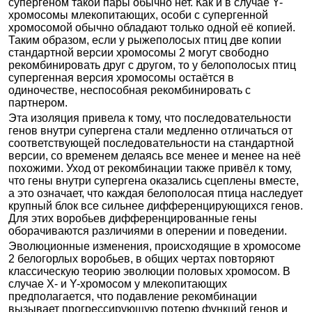
супергеном такой пары обычно нет. Как и в случае Y-
хромосомы млекопитающих, особи с супергенной
хромосомой обычно обладают только одной её копией.
Таким образом, если у рыжеполосых птиц две копии
стандартной версии хромосомы 2 могут свободно
рекомбинировать друг с другом, то у белополосых птиц
супергенная версия хромосомы остаётся в
одиночестве, неспособная рекомбинировать с
партнером.
Эта изоляция привела к тому, что последовательности
генов внутри супергена стали медленно отличаться от
соответствующей последовательности на стандартной
версии, со временем делаясь все менее и менее на неё
похожими. Уход от рекомбинации также привёл к тому,
что гены внутри супергена оказались сцеплены вместе,
а это означает, что каждая белополосая птица наследует
крупный блок все сильнее дифференцирующихся генов.
Для этих воробьев дифференцированные гены
оборачиваются различиями в оперении и поведении.
Эволюционные изменения, происходящие в хромосоме
2 белогорлых воробьев, в общих чертах повторяют
классическую теорию эволюции половых хромосом. В
случае X- и Y-хромосом у млекопитающих
предполагается, что подавление рекомбинации
вызывает прогрессирующую потерю функций генов и