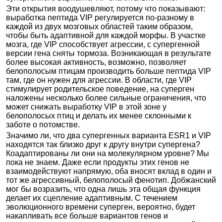
Эти открытия воодушевляют, потому что показывают:
выработка пептида VIP регулируется по-разному в
каждой из двух мозговых областей таким образом,
чтобы быть адаптивной для каждой морфы. В участке
мозга, где VIP способствует агрессии, с супергенной
версии гена сняты тормоза. Возникающая в результате
более высокая активность, возможно, позволяет
белополосым птицам производить больше пептида VIP
там, где он нужен для агрессии. В области, где VIP
стимулирует родительское поведение, на суперген
наложены несколько более сильные ограничения, что
может снижать выработку VIP в этой зоне у
белополосых птиц и делать их менее склонными к
заботе о потомстве.
Значимо ли, что два супергенных варианта ESR1 и VIP
находятся так близко друг к другу внутри супергена?
Коадаптированы ли они на молекулярном уровне? Мы
пока не знаем. Даже если продукты этих генов не
взаимодействуют напрямую, оба вносят вклад в один и
тот же агрессивный, белополосый фенотип. Добжанский
мог бы возразить, что одна лишь эта общая функция
делает их сцепление адаптивным. С течением
эволюционного времени суперген, вероятно, будет
накапливать все больше вариантов генов и