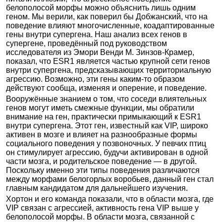
белополосой морфы можно объяснить лишь одним
геном. Мы верили, как поверил бы Добжанский, что на
поведение влияют многочисленные, коадаптированные
гены внутри супергена. Наш анализ всех генов в
супергене, проведённый под руководством
исследователя из Эмори Венди М. Зинзов-Крамер,
показал, что ESR1 является частью крупной сети генов
внутри супергена, предсказывающих территориальную
агрессию. Возможно, эти гены каким-то образом
действуют сообща, изменяя и оперение, и поведение.
Вооружённые знанием о том, что соседи влиятельных
генов могут иметь смежные функции, мы обратили
внимание на ген, практически примыкающий к ESR1
внутри супергена. Этот ген, известный как VIP, широко
активен в мозге и влияет на разнообразные формы
социального поведения у позвоночных. У певчих птиц
он стимулирует агрессию, будучи активирован в одной
части мозга, и родительское поведение — в другой.
Поскольку именно эти типы поведения различаются
между морфами белогорлых воробьев, данный ген стал
главным кандидатом для дальнейшего изучения.
Хортон и его команда показали, что в области мозга, где
VIP связан с агрессией, активность гена VIP выше у
белополосой морфы. В области мозга, связанной с