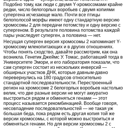
Подобно тому, как люди с двумя Y-хромосомами крайне
редки, число белогорлых воробьев с двумя копиями
супергена исчезающе мало. Почти все птицы
белополосой морфы имеют одну стандартную версию
хромосомы 2 для передачи потомству и одну версию с
супергеном. В результате половина потомства каждой
пары унаследует суперген, а половина — нет.
Несущая суперген версия хромосомы 2 напоминает Y-
хромосому млекопитающих и в других отношениях.
Чтобы понять сходство, давайте рассмотрим, как она
возникла. Генетик Джеймс У. Томас, работавший тогда в
Университете Эмори, и его лаборатория показали, что
сам суперген состоит из нескольких инверсий —
обширных участков ДНК, которые давным-давно
перевернулись на 180 градусов относительно
стандартной последовательности. Перестроенный
регион на хромосоме 2 белогорлых воробьев настолько
велик, что две разные версии не могут аккуратно
выстроиться рядом и обменяться генами — этот
процесс называется рекомбинацией. Вообще говоря,
несовпадение последовательностей — не такая уж
большая беда, пока рядом есть другая копия той же
версии хромосомы, с которой можно выстроиться и
обменяться генами. Но для версии хромосомы 2 с