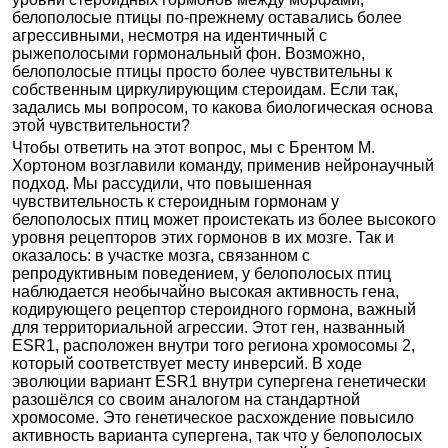
белополосые птицы по-прежнему оставались более
агрессивными, несмотря на идентичный с
рыжеполосыми гормональный фон. Возможно,
белополосые птицы просто более чувствительны к
собственным циркулирующим стероидам. Если так,
задались мы вопросом, то какова биологическая основа
этой чувствительности?
Чтобы ответить на этот вопрос, мы с Брентом М.
Хортоном возглавили команду, применив нейронаучный
подход. Мы рассудили, что повышенная
чувствительность к стероидным гормонам у
белополосых птиц может проистекать из более высокого
уровня рецепторов этих гормонов в их мозге. Так и
оказалось: в участке мозга, связанном с
репродуктивным поведением, у белополосых птиц
наблюдается необычайно высокая активность гена,
кодирующего рецептор стероидного гормона, важный
для территориальной агрессии. Этот ген, названный
ESR1, расположен внутри того региона хромосомы 2,
который соответствует месту инверсий. В ходе
эволюции вариант ESR1 внутри супергена генетически
разошёлся со своим аналогом на стандартной
хромосоме. Это генетическое расхождение повысило
активность варианта супергена, так что у белополосых