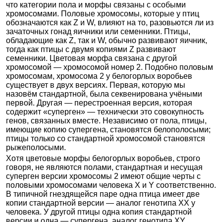
что категории пола и морфы связаны с особыми
хромосомами. Половые хромосомы, которые у птиц
обозначаются как Z и W, влияют на то, разовьются ли из
зачаточных гонад яичники или семенники. Птицы,
обладающие как Z, так и W, обычно развивают яичник,
тогда как птицы с двумя копиями Z развивают
семенники. Цветовая морфа связана с другой
хромосомой — хромосомой номер 2. Подобно половым
хромосомам, хромосома 2 у белогорлых воробьев
существует в двух версиях. Первая, которую мы
назовём стандартной, была секвенирована учёными
первой. Другая — перестроенная версия, которая
содержит «суперген» — технически это совокупность
генов, связанных вместе. Независимо от пола, птицы,
имеющие копию супергена, становятся белополосыми;
птицы только со стандартной хромосомой становятся
рыжеполосыми.
Хотя цветовые морфы белогорлых воробьев, строго
говоря, не являются полами, стандартная и несущая
суперген версии хромосомы 2 имеют общие черты с
половыми хромосомами человека X и Y соответственно.
В типичной гнездящейся паре одна птица имеет две
копии стандартной версии — аналог генотипа XX у
человека. У другой птицы одна копия стандартной
версии и одна — супергена, аналог генотипа XY.