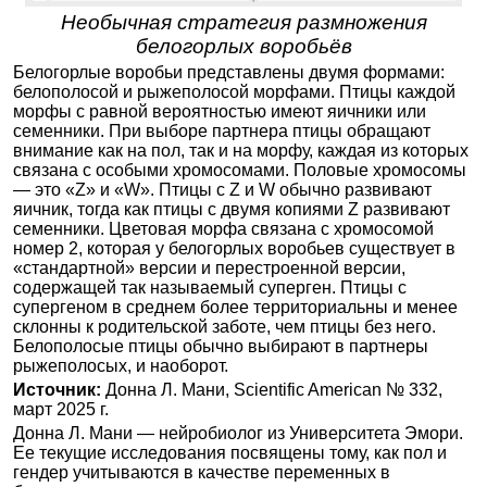
Необычная стратегия размножения
белогорлых воробьёв
Белогорлые воробьи представлены двумя формами:
белополосой и рыжеполосой морфами. Птицы каждой
морфы с равной вероятностью имеют яичники или
семенники. При выборе партнера птицы обращают
внимание как на пол, так и на морфу, каждая из которых
связана с особыми хромосомами. Половые хромосомы
— это «Z» и «W». Птицы с Z и W обычно развивают
яичник, тогда как птицы с двумя копиями Z развивают
семенники. Цветовая морфа связана с хромосомой
номер 2, которая у белогорлых воробьев существует в
«стандартной» версии и перестроенной версии,
содержащей так называемый суперген. Птицы с
супергеном в среднем более территориальны и менее
склонны к родительской заботе, чем птицы без него.
Белополосые птицы обычно выбирают в партнеры
рыжеполосых, и наоборот.
Источник:
Донна Л. Мани, Scientific American № 332,
март 2025 г.
Донна Л. Мани — нейробиолог из Университета Эмори.
Ее текущие исследования посвящены тому, как пол и
гендер учитываются в качестве переменных в