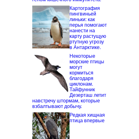
Картография
пингвиньей
линьки: как
перья помогают
нанести на
карту растущую
ртутную угрозу
в Антарктике.
Некоторые
морские птицы
могут
кормиться
благодаря
циклонам.
Тайфунник
Дезерташ летит
навстречу штормам, которые
взбалтывают добычу.
Редкая хищная
птица впервые