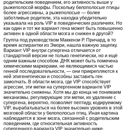
родительским поведением, его активность выше у
рыжеполосой морфы. Поскольку белополосые птицы
более агрессивны, а рыжеполосые — более
заботливые родители, эта находка убедительно
указывала на роль VIP в поведенческих различиях. Но
как один и тот же вариант гена может быть повышенно
активен в одной области мозга и снижен в другой?
Группа под руководством Маккензи Р. Причард, в то
время аспирантки из Эмори, нашла важную зацепку.
Вариант VIP внутри супергена отличается от
стандартной версии не только генетически, но и ещё
одним важным способом. ДНК может быть помечена
химическими маркерами, не являющимися частью
генной последовательности, — они прикрепляются к
ней эпигенетически и способны заставить ген
замолчать. В области мозга, где VIP способствует
агрессии, эти метки на супергенном варианте VIP
значительно снижены. Хотя мы до конца не понимаем
механизмы, регулирующие эти метки, их удаление с
супергена, вероятно, позволяет пептиду, кодируемому
VIP, вырабатываться на более высоких уровнях в этой
мозговой области у белополосых птиц. Иная картина
наблюдается в зоне мозга, связанной с родительским
поведением, где относительная активность
супергенного варианта VIP значительно ниже.