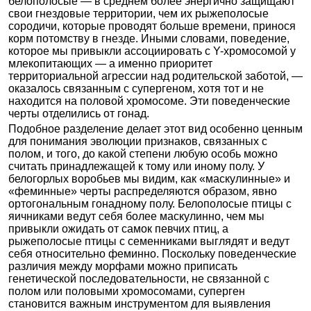
белополосые — в среднем более энергично защищают
свои гнездовые территории, чем их рыжеполосые
сородичи, которые проводят больше времени, принося
корм потомству в гнезде. Иными словами, поведение,
которое мы привыкли ассоциировать с Y-хромосомой у
млекопитающих — а именно приоритет
территориальной агрессии над родительской заботой, —
оказалось связанным с супергеном, хотя тот и не
находится на половой хромосоме. Эти поведенческие
черты отделились от гонад.
Подобное разделение делает этот вид особенно ценным
для понимания эволюции признаков, связанных с
полом, и того, до какой степени любую особь можно
считать принадлежащей к тому или иному полу. У
белогорлых воробьев мы видим, как «маскулинные» и
«феминные» черты распределяются образом, явно
ортогональным гонадному полу. Белополосые птицы с
яичниками ведут себя более маскулинно, чем мы
привыкли ожидать от самок певчих птиц, а
рыжеполосые птицы с семенниками выглядят и ведут
себя относительно феминно. Поскольку поведенческие
различия между морфами можно приписать
генетической последовательности, не связанной с
полом или половыми хромосомами, суперген
становится важным инструментом для выявления