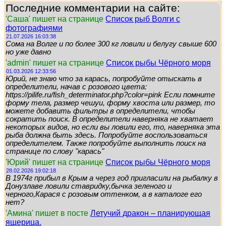
Последние комментарии на сайте:
'Саша' пишет на странице
Список рыб Волги с
фотографиями
21.07.2026 16:03:38
Сома на Волге и по более 300 кг ловили и белугу свыше 600
но уже давно
'admin' пишет на странице
Список рыбы Чёрного моря
01.03.2026 12:33:56
Юрий, не знаю что за карась, попробуйте отыскать в
определители, начав с розового цвета:
https://pilife.ru/fish_determinator.php?color=pink Если помните
форму тела, размер чешуи, форму хвоста или размер, то
можете добавить фильтры в определители, чтобы
сократить поиск. В определители наверняка не хватает
некоторых видов, но если вы ловили его, то, наверняка эта
рыба должна быть здесь. Попробуйте воспользоваться
определителем. Также попробуйте выполнить поиск на
странице по слову "карась"
'Юрий' пишет на странице
Список рыбы Чёрного моря
28.02.2026 19:02:18
В 1974г прибыл в Крым а через год пригласили на рыбалку в
Донузлаве ловили ставридку,бычка зеленого и
черного,Карася с розовым оттенком, а в каталоге его
нет?
'Амина' пишет в посте
Летучий дракон – планирующая
ящерица.