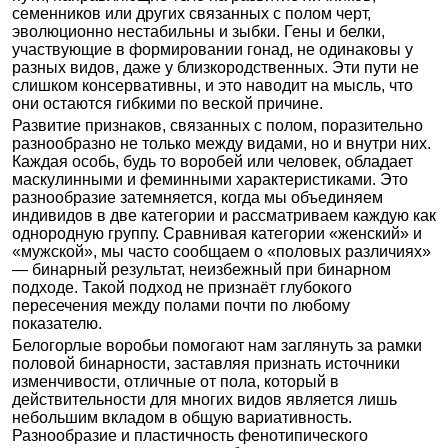
семенников или других связанных с полом черт,
эволюционно нестабильны и зыбки. Гены и белки,
участвующие в формировании гонад, не одинаковы у
разных видов, даже у близкородственных. Эти пути не
слишком консервативны, и это наводит на мысль, что
они остаются гибкими по веской причине.
Развитие признаков, связанных с полом, поразительно
разнообразно не только между видами, но и внутри них.
Каждая особь, будь то воробей или человек, обладает
маскулинными и феминными характеристиками. Это
разнообразие затемняется, когда мы объединяем
индивидов в две категории и рассматриваем каждую как
однородную группу. Сравнивая категории «женский» и
«мужской», мы часто сообщаем о «половых различиях»
— бинарный результат, неизбежный при бинарном
подходе. Такой подход не признаёт глубокого
пересечения между полами почти по любому
показателю.
Белогорлые воробьи помогают нам заглянуть за рамки
половой бинарности, заставляя признать источники
изменчивости, отличные от пола, который в
действительности для многих видов является лишь
небольшим вкладом в общую вариативность.
Разнообразие и пластичность фенотипического