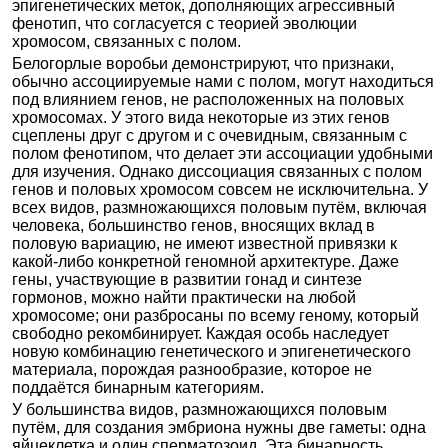
эпигенетических меток, дополняющих агрессивный
фенотип, что согласуется с теорией эволюции
хромосом, связанных с полом.
Белогорлые воробьи демонстрируют, что признаки,
обычно ассоциируемые нами с полом, могут находиться
под влиянием генов, не расположенных на половых
хромосомах. У этого вида некоторые из этих генов
сцеплены друг с другом и с очевидным, связанным с
полом фенотипом, что делает эти ассоциации удобными
для изучения. Однако диссоциация связанных с полом
генов и половых хромосом совсем не исключительна. У
всех видов, размножающихся половым путём, включая
человека, большинство генов, вносящих вклад в
половую вариацию, не имеют известной привязки к
какой-либо конкретной геномной архитектуре. Даже
гены, участвующие в развитии гонад и синтезе
гормонов, можно найти практически на любой
хромосоме; они разбросаны по всему геному, который
свободно рекомбинирует. Каждая особь наследует
новую комбинацию генетического и эпигенетического
материала, порождая разнообразие, которое не
поддаётся бинарным категориям.
У большинства видов, размножающихся половым
путём, для создания эмбриона нужны две гаметы: одна
яйцеклетка и один сперматозоид. Эта бинарность