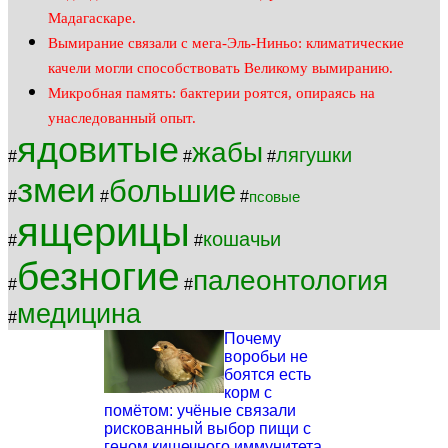
Мадагаскаре.
Вымирание связали с мега-Эль-Ниньо: климатические
качели могли способствовать Великому вымиранию.
Микробная память: бактерии роятся, опираясь на
унаследованный опыт.
ядовитые
жабы
лягушки
#
#
#
змеи
большие
#
#
#
псовые
ящерицы
кошачьи
#
#
безногие
палеонтология
#
#
медицина
#
Почему
воробьи не
боятся есть
корм с
помётом: учёные связали
рискованный выбор пищи с
геном кишечного иммунитета.