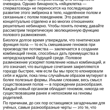
очевидна. Однако бинарность «яйцеклетка —
сперматозоид» не переносится на последующее
развитие этого эмбриона в тело, наделённое полом и
связанным с полом поведением. Это развитие
концептуально отделено и во многих отношениях
решительно небинарно. Чтобы понять почему, давайте
рассмотрим теоретическую эволюционную функцию
полового размножения.
Биологи долгое время утверждали, что генетическая
функция пола — то есть смешивание геномов при
производстве потомства — заключается в создании
комбинаций генов, способных дать преимущества в
непредсказуемой будущей среде. Половое
размножение ускоряет появление новых комбинаций, и
это означает, что выгодные сочетания закрепляются
гораздо быстрее, чем если бы мы просто клонировали
себя и ждали, пока гены случайным образом мутируют в
более полезные формы. Иными словами, весь смысл
существования полов — в порождении разнообразия.
Каждый новый организм обладает геномом, никогда не
существовавшим ранее и непохожим на геномы
родителей.
По причинам, до сих пор остающимся загадочными для
учёных, самые разнообразные черты — это те, что