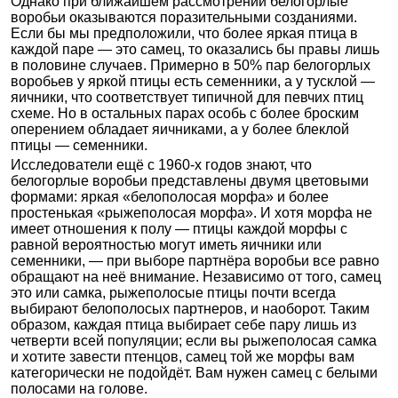
Однако при ближайшем рассмотрении белогорлые
воробьи оказываются поразительными созданиями.
Если бы мы предположили, что более яркая птица в
каждой паре — это самец, то оказались бы правы лишь
в половине случаев. Примерно в 50% пар белогорлых
воробьев у яркой птицы есть семенники, а у тусклой —
яичники, что соответствует типичной для певчих птиц
схеме. Но в остальных парах особь с более броским
оперением обладает яичниками, а у более блеклой
птицы — семенники.
Исследователи ещё с 1960-х годов знают, что
белогорлые воробьи представлены двумя цветовыми
формами: яркая «белополосая морфа» и более
простенькая «рыжеполосая морфа». И хотя морфа не
имеет отношения к полу — птицы каждой морфы с
равной вероятностью могут иметь яичники или
семенники, — при выборе партнёра воробьи все равно
обращают на неё внимание. Независимо от того, самец
это или самка, рыжеполосые птицы почти всегда
выбирают белополосых партнеров, и наоборот. Таким
образом, каждая птица выбирает себе пару лишь из
четверти всей популяции; если вы рыжеполосая самка
и хотите завести птенцов, самец той же морфы вам
категорически не подойдёт. Вам нужен самец с белыми
полосами на голове.