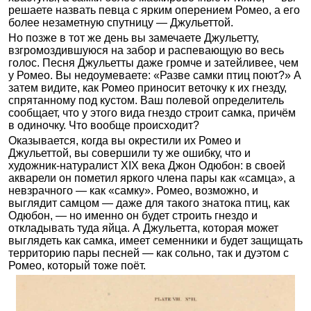
решаете назвать певца с ярким оперением Ромео, а его
более незаметную спутницу — Джульеттой.
Но позже в тот же день вы замечаете Джульетту,
взгромоздившуюся на забор и распевающую во весь
голос. Песня Джульетты даже громче и затейливее, чем
у Ромео. Вы недоумеваете: «Разве самки птиц поют?» А
затем видите, как Ромео приносит веточку к их гнезду,
спрятанному под кустом. Ваш полевой определитель
сообщает, что у этого вида гнездо строит самка, причём
в одиночку. Что вообще происходит?
Оказывается, когда вы окрестили их Ромео и
Джульеттой, вы совершили ту же ошибку, что и
художник-натуралист XIX века Джон Одюбон: в своей
акварели он пометил яркого члена пары как «самца», а
невзрачного — как «самку». Ромео, возможно, и
выглядит самцом — даже для такого знатока птиц, как
Одюбон, — но именно он будет строить гнездо и
откладывать туда яйца. А Джульетта, которая может
выглядеть как самка, имеет семенники и будет защищать
территорию пары песней — как сольно, так и дуэтом с
Ромео, который тоже поёт.