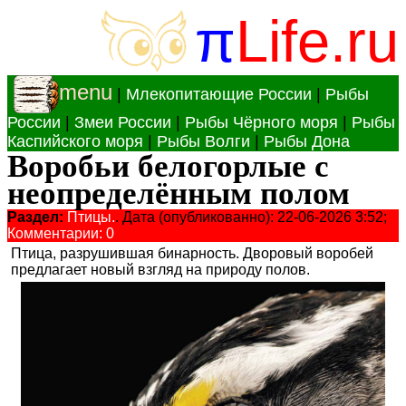
π
Life.ru
menu
|
Млекопитающие России
|
Рыбы
России
|
Змеи России
|
Рыбы Чёрного моря
|
Рыбы
Каспийского моря
|
Рыбы Волги
|
Рыбы Дона
Воробьи белогорлые с
неопределённым полом
Раздел:
Птицы.
. Дата (опубликованно): 22-06-2026 3:52;
Комментарии: 0
Птица, разрушившая бинарность. Дворовый воробей
предлагает новый взгляд на природу полов.