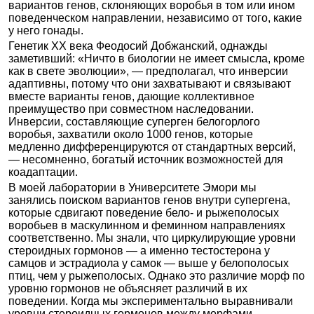
вариантов генов, склоняющих воробья в том или ином
поведенческом направлении, независимо от того, какие
у него гонады.
Генетик XX века Феодосий Добжанский, однажды
заметивший: «Ничто в биологии не имеет смысла, кроме
как в свете эволюции», — предполагал, что инверсии
адаптивны, потому что они захватывают и связывают
вместе варианты генов, дающие коллективное
преимущество при совместном наследовании.
Инверсии, составляющие суперген белогорлого
воробья, захватили около 1000 генов, которые
медленно дифференцируются от стандартных версий,
— несомненно, богатый источник возможностей для
коадаптации.
В моей лаборатории в Университете Эмори мы
занялись поиском вариантов генов внутри супергена,
которые сдвигают поведение бело- и рыжеполосых
воробьев в маскулинном и феминном направлениях
соответственно. Мы знали, что циркулирующие уровни
стероидных гормонов — а именно тестостерона у
самцов и эстрадиола у самок — выше у белополосых
птиц, чем у рыжеполосых. Однако это различие морф по
уровню гормонов не объясняет различий в их
поведении. Когда мы экспериментально выравнивали
уровни стероидных гормонов между морфами,