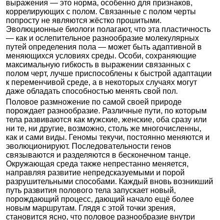
выражения — это норма, особенно для признаков,
коррелирующих с полом. Связанные с полом черты
попросту не являются жёстко прошитыми.
Эволюционные биологи полагают, что эта пластичность
— как и ослепительное разнообразие молекулярных
путей определения пола — может быть адаптивной в
меняющихся условиях среды. Особи, сохраняющие
максимальную гибкость в выражении связанных с
полом черт, лучше приспособлены к быстрой адаптации
к переменчивой среде, а в некоторых случаях могут
даже обладать способностью менять свой пол.
Половое размножение по самой своей природе
порождает разнообразие. Различные пути, по которым
тела развиваются как мужские, женские, оба сразу или
ни те, ни другие, возможно, столь же многочисленны,
как и сами виды. Геномы текучи, постоянно меняются и
эволюционируют. Последовательности генов
связываются и разделяются в бесконечном танце.
Окружающая среда также непрестанно меняется,
направляя развитие непредсказуемыми и порой
разрушительными способами. Каждый вновь возникший
путь развития полового тела запускает новый,
порождающий процесс, дающий начало ещё более
новым маршрутам. Глядя с этой точки зрения,
становится ясно, что половое разнообразие внутри