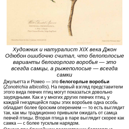
Художник и натуралист XIX века Джон
Одюбон ошибочно считал, что белополосые
варианты белогорлого воробья — это
всегда самцы, а рыжеполосые — всегда
самки
Джульетта и Ромео — это
белогорлые воробьи
(
Zonotrichia albicollis
). На первый взгляд представители
этого вида певчих птиц могут показаться довольно
заурядными. Как и у многих других певчих птиц, у
каждой гнездящейся пары этих воробьев одна особь
обладает более броским оперением — то есть выглядит
так, как мы традиционно привыкли ожидать от самца
певчей птицы. Вторая птица в паре выглядит скорее как
самка — с более тусклым нарядом.