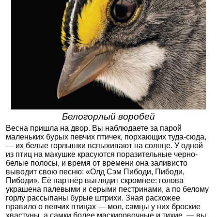
Белогорлый воробей
Весна пришла на двор. Вы наблюдаете за парой
маленьких бурых певчих птичек, порхающих туда-сюда,
— их белые горлышки вспыхивают на солнце. У одной
из птиц на макушке красуются поразительные черно-
белые полосы, и время от времени она заливисто
выводит свою песню: «Олд Сэм Пибоди, Пибоди,
Пибоди». Её партнёр выглядит скромнее: голова
украшена палевыми и серыми пестринами, а по белому
горлу рассыпаны бурые штрихи. Зная расхожее
правило о певчих птицах — мол, самцы у них броские
хвастуны, а самки более маскировочные и тихие, — вы