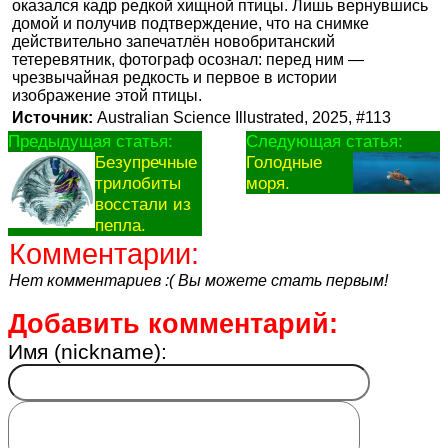
оказался кадр редкой хищной птицы. Лишь вернувшись
домой и получив подтверждение, что на снимке
действительно запечатлён новобританский
тетеревятник, фотограф осознал: перед ним —
чрезвычайная редкость и первое в истории
изображение этой птицы.
Источник:
Australian Science Illustrated, 2025, #113
Предыдущая статья:
Следующая статья:
Безупречные
Голодные
трилобиты
моря.
восстали из
пепла.
Комментарии:
Нет комментариев :( Вы можете стать первым!
Добавить комментарий:
Имя (nickname):