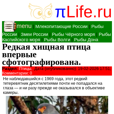
π
Life.ru
menu
|
Млекопитающие России
|
Рыбы
России
|
Змеи России
|
Рыбы Чёрного моря
|
Рыбы
Каспийского моря
|
Рыбы Волги
|
Рыбы Дона
Редкая хищная птица
впервые
сфотографирована.
Раздел:
Птицы.
. Дата (опубликованно): 19-02-2026 17:51;
Комментарии: 0
Не наблюдавшийся с 1969 года, этот редкий
тетеревятник десятилетиями почти не попадался на
глаза — и ни разу прежде не оказывался в объективе
камеры.