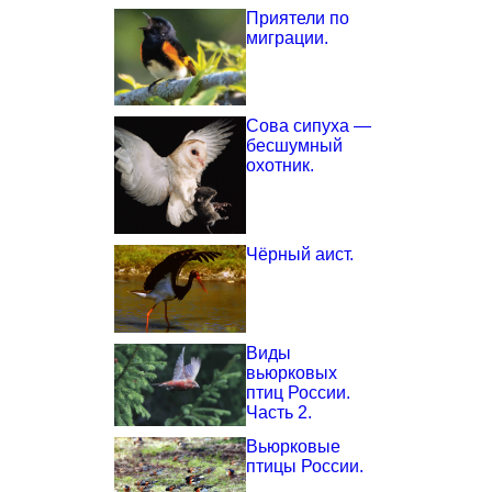
Приятели по
миграции.
Сова сипуха —
бесшумный
охотник.
Чёрный аист.
Виды
вьюрковых
птиц России.
Часть 2.
Вьюрковые
птицы России.