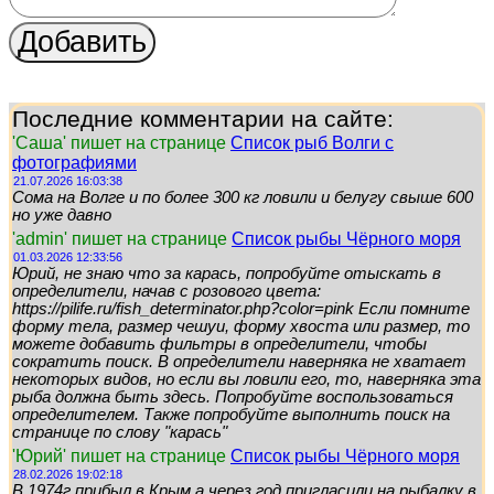
Последние комментарии на сайте:
'Саша' пишет на странице
Список рыб Волги с
фотографиями
21.07.2026 16:03:38
Сома на Волге и по более 300 кг ловили и белугу свыше 600
но уже давно
'admin' пишет на странице
Список рыбы Чёрного моря
01.03.2026 12:33:56
Юрий, не знаю что за карась, попробуйте отыскать в
определители, начав с розового цвета:
https://pilife.ru/fish_determinator.php?color=pink Если помните
форму тела, размер чешуи, форму хвоста или размер, то
можете добавить фильтры в определители, чтобы
сократить поиск. В определители наверняка не хватает
некоторых видов, но если вы ловили его, то, наверняка эта
рыба должна быть здесь. Попробуйте воспользоваться
определителем. Также попробуйте выполнить поиск на
странице по слову "карась"
'Юрий' пишет на странице
Список рыбы Чёрного моря
28.02.2026 19:02:18
В 1974г прибыл в Крым а через год пригласили на рыбалку в