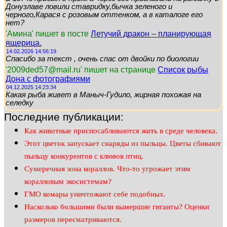
Донузлаве ловили ставридку,бычка зеленого и
черного,Карася с розовым оттенком, а в каталоге его
нет?
'Амина' пишет в посте
Летучий дракон – планирующая
ящерица.
14.02.2026 14:56:19
Спасибо за текст , очень спас от двойки по биологии
'2009ded57@mail.ru' пишет на странице
Список рыбы
Дона с фотографиями
04.12.2025 14:23:34
Какая рыба живет в Маныч-Гудило, жирная похожая на
селедку
Последние публикации:
Как животные приспосабливаются жить в среде человека.
Этот цветок запускает снаряды из пыльцы. Цветы сбивают
пыльцу конкурентов с клювов птиц.
Сумеречная зона кораллов. Что-то угрожает этим
коралловым экосистемам?
ГМО комары уничтожают себе подобных.
Насколько большими были вымершие гиганты? Оценки
размеров пересматриваются.