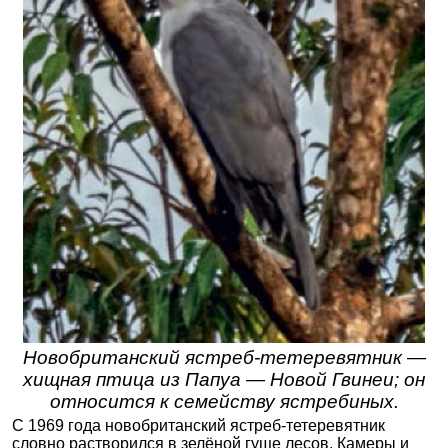
Новобританский ястреб-тетеревятник —
хищная птица из Папуа — Новой Гвинеи; он
относится к семейству ястребиных.
С 1969 года новобританский ястреб-тетеревятник
словно растворился в зелёной гуще лесов. Камеры и