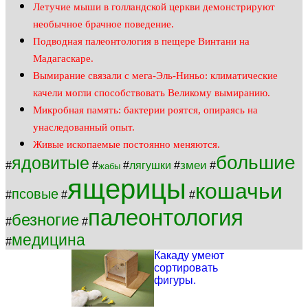
Летучие мыши в голландской церкви демонстрируют
необычное брачное поведение.
Подводная палеонтология в пещере Винтани на
Мадагаскаре.
Вымирание связали с мега-Эль-Ниньо: климатические
качели могли способствовать Великому вымиранию.
Микробная память: бактерии роятся, опираясь на
унаследованный опыт.
Живые ископаемые постоянно меняются.
большие
ядовитые
змеи
#
#
#
лягушки
#
#
жабы
ящерицы
кошачьи
псовые
#
#
#
палеонтология
безногие
#
#
медицина
#
Какаду умеют
сортировать
фигуры.