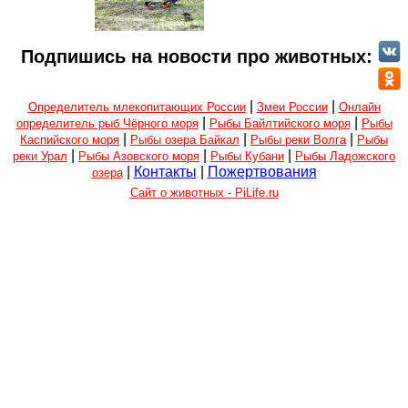
Подпишись на новости про животных:
|
|
Определитель млекопитающих России
Змеи России
Онлайн
|
|
определитель рыб Чёрного моря
Рыбы Байлтийского моря
Рыбы
|
|
|
Каспийского моря
Рыбы озера Байкал
Рыбы реки Волга
Рыбы
|
|
|
реки Урал
Рыбы Азовского моря
Рыбы Кубани
Рыбы Ладожского
|
Контакты
|
Пожертвования
озера
Сайт о животных - PiLife.ru