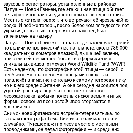
звуковые регистраторы, установленные в районах
Папуа — Новой Гвинеи, где эта хищная птица обитает,
не зафиксировали ни единого снимка, ни одного крика.
Местные жители говорят, что встречают её чрезвычайно
редко. И всё же теперь, после более чем пятидесяти лет
укрытия, скрытный тетеревятник наконец был
запечатлён на камеру.
Папуа — Новая Гвинея — страна, где раскинулся третий
по величине тропический лес на планете: около 786 000
квадратных километров влажной, дышащей зелени,
приютившей несметное богатство форм жизни и
уникальных видов, отмечает World Wildlife Fund (WWF).
Есть надежда, что фотография этой птицы — серой, с
необычными оранжевыми кольцами вокруг глаз —
привлечёт внимание не только к самому тетеревятнику,
но и к его среде обитания. А она сегодня находится под
угрозой: расширяющееся сельское хозяйство,
лесозаготовки, добыча полезных ископаемых и иные
формы освоения всё настойчивее вторгаются в
древний лес.
Снимок новобританского ястреба-тетеревятника, по
словам фотографа Тома Виеруса, получился почти
случайно. Путешествуя по лесу вместе с местными
проводниками, он делал фотографии — и среди них