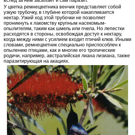
вслед за ним засыхает и сам паразит.
У цветка ремнецветника венчик представляет собой
узкую трубочку, в глубине которой накапливается
нектар. Узкий ход этой трубочки не позволяет
проникнуть к лакомству крупным насекомым-
опылителям, таким как шмель или пчела. Но лепестки
расходятся в стороны, освобождая доступ к нектару,
когда между ними с усилием входит птичий клюв. Иными
словами, ремнецветник специально приспособлен к
опылению птицами, как и многие его тропические
родичи, например, австралийская лиана лизиана, также
паразитирующая на акациях.