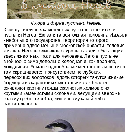
Флора и фауна пустыни Негев.
К числу типичных каменистых пустынь относится и
пустыня Негев. Ею занята вся южная половина Израиля
- небольшого государства, территория которого
примерно вдвое меньше Московской области. Условия
жизни в Негеве одинаково суровы как для обитающих
здесь животных, так и для человека. Лето в пустыне
знойное, а зима довольно холодная и, как правило,
дождливая. Унылое однообразие местности лишь тут и
там скрашивается присутствием неглубоких
пересохших водотоков, вдоль которых тянутся жидкие
бордюры из карликовых кустарничков. Отчасти
оживляют картину гряды скалистых холмов с их
крутыми каменистыми склонами, ведущими вверх - к
голому гребню хребта, лишенному какой-либо
растительности.