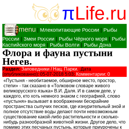
π
Life.ru
menu
|
Млекопитающие России
|
Рыбы
России
|
Змеи России
|
Рыбы Чёрного моря
|
Рыбы
Каспийского моря
|
Рыбы Волги
|
Рыбы Дона
Флора и фауна пустыни
Негев.
Раздел:
Заповедники / Нац. Парки.
. Дата
(опубликованно): 05-07-2018 5:03;
Комментарии: 0
«Пустыня - необитаемое, обширное место, простор,
степи» - так сказано в «Толковом словаре живого
великорусского языка» В.И. Даля. И в самом деле, у
каждого, кто хоть немного знаком с географией, слово
«пустыня» вызывает в воображении бескрайние
пространства сыпучих песков, где изнурительный зной и
полное отсутствие воды делают почти невозможным
существование какой-либо растительности и сколько-
нибудь разнообразной животной жизни. Другое дело, что
помимо этих песчаных пустынь, которые приурочены к