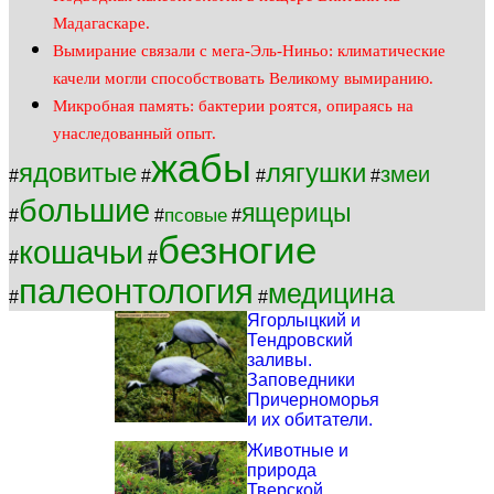
Мадагаскаре.
Вымирание связали с мега-Эль-Ниньо: климатические
качели могли способствовать Великому вымиранию.
Микробная память: бактерии роятся, опираясь на
унаследованный опыт.
жабы
ядовитые
лягушки
змеи
#
#
#
#
большие
ящерицы
псовые
#
#
#
безногие
кошачьи
#
#
палеонтология
медицина
#
#
Ягорлыцкий и
Тендровский
заливы.
Заповедники
Причерноморья
и их обитатели.
Животные и
природа
Тверской