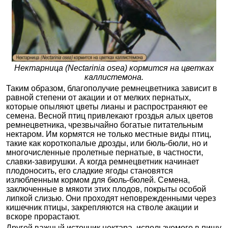
Нектарница (Nectarinia osea) кормится на цветках
каллистемона.
Таким образом, благополучие ремнецветника зависит в
равной степени от акации и от мелких пернатых,
которые опыляют цветы лианы и распространяют ее
семена. Весной птиц привлекают гроздья алых цветов
ремнецветника, чрезвычайно богатые питательным
нектаром. Им кормятся не только местные виды птиц,
такие как короткопалые дрозды, или бюль-бюли, но и
многочисленные пролетные пернатые, в частности,
славки-завирушки. А когда ремнецветник начинает
плодоносить, его сладкие ягоды становятся
излюбленным кормом для бюль-бюлей. Семена,
заключенные в мякоти этих плодов, покрыты особой
липкой слизью. Они проходят неповрежденными через
кишечник птицы, закрепляются на стволе акации и
вскоре прорастают.
Другой важный источник нектара, используемого в пищу