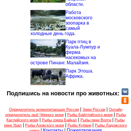
области.
Работа
московского
зоопарка в
самый
холодные день года.
Парк птиц в
Куала-Лумпур и
ферма
насекомых на
острове Пинанг. Малайзия.
Парк Этоша.
Африка.
Подпишись на новости про животных:
|
|
Определитель млекопитающих России
Змеи России
Онлайн
|
|
определитель рыб Чёрного моря
Рыбы Байлтийского моря
Рыбы
|
|
|
Каспийского моря
Рыбы озера Байкал
Рыбы реки Волга
Рыбы
|
|
|
реки Урал
Рыбы Азовского моря
Рыбы Кубани
Рыбы Ладожского
|
Контакты
|
Пожертвования
озера