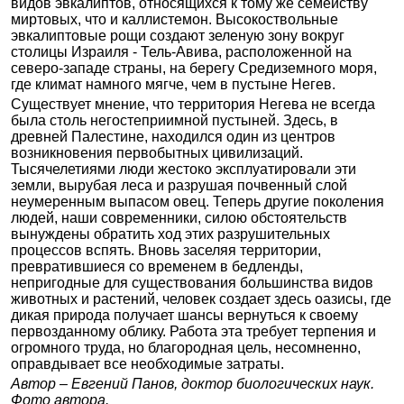
видов эвкалиптов, относящихся к тому же семейству
миртовых, что и каллистемон. Высокоствольные
эвкалиптовые рощи создают зеленую зону вокруг
столицы Израиля - Тель-Авива, расположенной на
северо-западе страны, на берегу Средиземного моря,
где климат намного мягче, чем в пустыне Негев.
Существует мнение, что территория Негева не всегда
была столь негостеприимной пустыней. Здесь, в
древней Палестине, находился один из центров
возникновения первобытных цивилизаций.
Тысячелетиями люди жестоко эксплуатировали эти
земли, вырубая леса и разрушая почвенный слой
неумеренным выпасом овец. Теперь другие поколения
людей, наши современники, силою обстоятельств
вынуждены обратить ход этих разрушительных
процессов вспять. Вновь заселяя территории,
превратившиеся со временем в бедленды,
непригодные для существования большинства видов
животных и растений, человек создает здесь оазисы, где
дикая природа получает шансы вернуться к своему
первозданному облику. Работа эта требует терпения и
огромного труда, но благородная цель, несомненно,
оправдывает все необходимые затраты.
Автор – Евгений Панов, доктор биологических наук.
Фото автора.