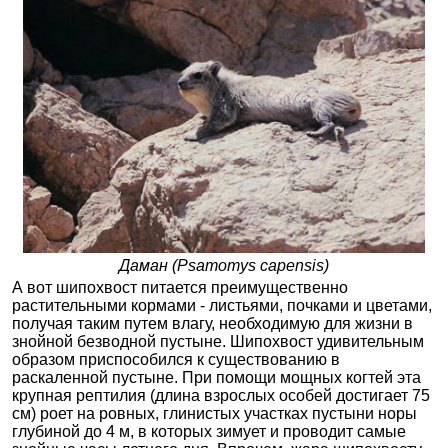
Даман (Psamomys capensis)
А вот шипохвост питается преимущественно
растительными кормами - листьями, почками и цветами,
получая таким путем влагу, необходимую для жизни в
знойной безводной пустыне. Шипохвост удивительным
образом приспособился к существованию в
раскаленной пустыне. При помощи мощных когтей эта
крупная рептилия (длина взрослых особей достигает 75
см) роет на ровных, глинистых участках пустыни норы
глубиной до 4 м, в которых зимует и проводит самые