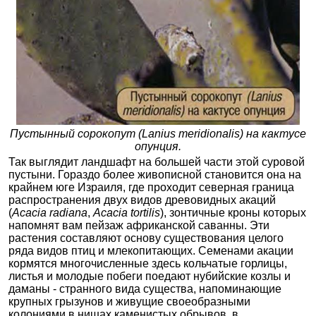
Пустынный сорокопут (Lanius meridionalis) на кактусе
опунция.
Так выглядит ландшафт на большей части этой суровой
пустыни. Гораздо более живописной становится она на
крайнем юге Израиля, где проходит северная граница
распространения двух видов древовидных акаций
(
Acacia radiana
,
Acacia tortilis
), зонтичные кроны которых
напомнят вам пейзаж африканской саванны. Эти
растения составляют основу существования целого
ряда видов птиц и млекопитающих. Семенами акации
кормятся многочисленные здесь кольчатые горлицы,
листья и молодые побеги поедают нубийские козлы и
даманы - странного вида существа, напоминающие
крупных грызунов и живущие своеобразными
колониями в нишах каменистых обрывов, в