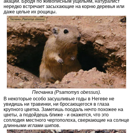
акации. Бродя по живописным ущельям, натуралист
нередко встречает засыхающие на корню деревья или
даже целые их рощицы.
Песчанка (Psamomys obessus).
В некоторые особо засушливые годы в Негеве не
увидишь ни травинки, ни бросающегося в глаза
крупного цветка. Заметишь поодаль нечто похожее на
цветы, а подойдешь ближе - и окажется, что это
соплодия местного чертополоха, сверкающие на солнце
длинными иглами шипов.