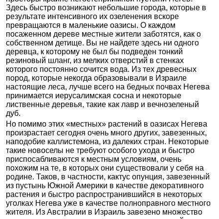
Здесь быстро возникают небольшие города, которые в
результате интенсивного их озеленения вскоре
превращаются в маленькие оазисы. О каждом
посаженном дереве местные жители заботятся, как о
собственном детище. Вы не найдете здесь ни одного
деревца, к которому не был бы подведен тонкий
резиновый шланг, из мелких отверстий в стенках
которого постоянно сочится вода. Из тех древесных
пород, которые некогда образовывали в Израиле
настоящие леса, лучше всего на бедных почвах Негева
принимается иерусалимская сосна и некоторые
лиственные деревья, такие как лавр и вечнозеленый
дуб.
Но помимо этих «местных» растений в оазисах Негева
произрастает сегодня очень много других, завезенных,
наподобие каллистемона, из далеких стран. Некоторые
такие новоселы не требуют особого ухода и быстро
приспосабливаются к местным условиям, очень
похожим на те, в которых они существовали у себя на
родине. Таков, в частности, кактус опунция, завезенный
из пустынь Южной Америки в качестве декоративного
растения и быстро распространившийся в некоторых
уголках Негева уже в качестве полноправного местного
жителя. Из Австралии в Израиль завезено множество