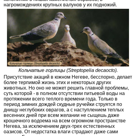
нагромождениях крупных валунов у их подножий.
Кольчатые горлицы (Streptopelia decaocto).
Присутствие акаций в южном Негеве, бесспорно, делает
более терпимой жизнь этих и некоторых других
животных. Но оно не может решить главной проблемы,
суть которой - в полном отсутствии питьевой воды на
протяжении всего теплого времени года. Только в
период зимних дождей скудные ручейки струятся по
днищу неглубоких оврагов, а с наступлением теплых
весенних дней при всем желании не сыщешь даже
крошечного водоема на всем огромном пространстве
Негева, за исключением двух-трех естественных
оазисов. От недостатка влаги страдают даже сами