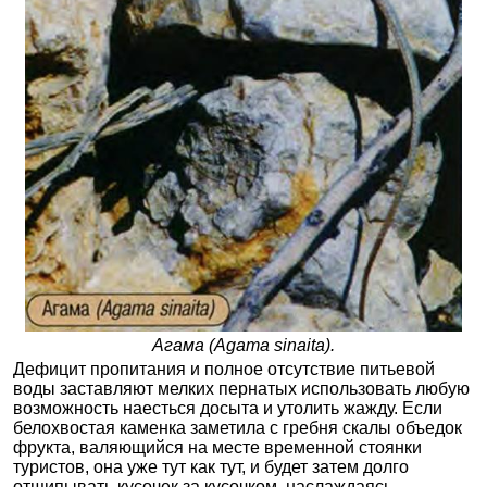
Агама (Agama sinaita).
Дефицит пропитания и полное отсутствие питьевой
воды заставляют мелких пернатых использовать любую
возможность наесться досыта и утолить жажду. Если
белохвостая каменка заметила с гребня скалы объедок
фрукта, валяющийся на месте временной стоянки
туристов, она уже тут как тут, и будет затем долго
отщипывать кусочек за кусочком, наслаждаясь