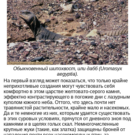
Обыкновенный шипохвост, или дабб (Uromasyx
aegyptia).
На первый взгляд может показаться, что только крайне
неприхотливые создания могут чувствовать себя
комфортно в этом царстве желтовато-серого камня,
эффектно контрастирующего в погожие дни с лазурным
куполом южного неба. Оттого, что здесь почти нет
травянистой растительности, крайне мало и насекомых.
Да и те немногие из них, которым удается существовать
в этих суровых условиях, прячутся от дневного зноя под
камнями и в щелях голых скал. Немногочисленные
крупные жуки (такие, как златка) защищены броней от
нападения почти всех насекомоядных птиц, за