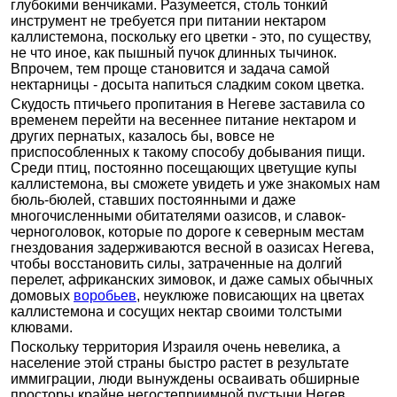
глубокими венчиками. Разумеется, столь тонкий
инструмент не требуется при питании нектаром
каллистемона, поскольку его цветки - это, по существу,
не что иное, как пышный пучок длинных тычинок.
Впрочем, тем проще становится и задача самой
нектарницы - досыта напиться сладким соком цветка.
Скудость птичьего пропитания в Негеве заставила со
временем перейти на весеннее питание нектаром и
других пернатых, казалось бы, вовсе не
приспособленных к такому способу добывания пищи.
Среди птиц, постоянно посещающих цветущие купы
каллистемона, вы сможете увидеть и уже знакомых нам
бюль-бюлей, ставших постоянными и даже
многочисленными обитателями оазисов, и славок-
черноголовок, которые по дороге к северным местам
гнездования задерживаются весной в оазисах Негева,
чтобы восстановить силы, затраченные на долгий
перелет, африканских зимовок, и даже самых обычных
домовых
воробьев
, неуклюже повисающих на цветах
каллистемона и сосущих нектар своими толстыми
клювами.
Поскольку территория Израиля очень невелика, а
население этой страны быстро растет в результате
иммиграции, люди вынуждены осваивать обширные
просторы крайне негостеприимной пустыни Негев.