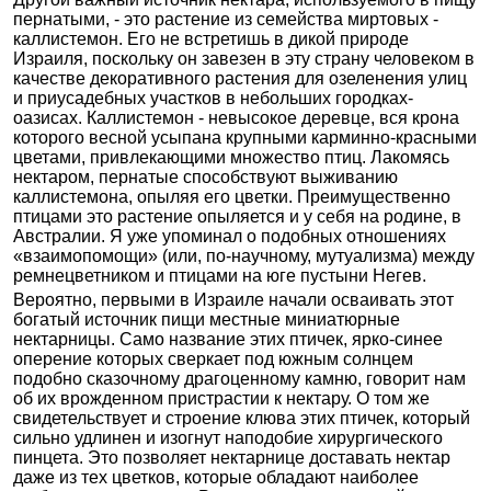
пернатыми, - это растение из семейства миртовых -
каллистемон. Его не встретишь в дикой природе
Израиля, поскольку он завезен в эту страну человеком в
качестве декоративного растения для озеленения улиц
и приусадебных участков в небольших городках-
оазисах. Каллистемон - невысокое деревце, вся крона
которого весной усыпана крупными карминно-красными
цветами, привлекающими множество птиц. Лакомясь
нектаром, пернатые способствуют выживанию
каллистемона, опыляя его цветки. Преимущественно
птицами это растение опыляется и у себя на родине, в
Австралии. Я уже упоминал о подобных отношениях
«взаимопомощи» (или, по-научному, мутуализма) между
ремнецветником и птицами на юге пустыни Негев.
Вероятно, первыми в Израиле начали осваивать этот
богатый источник пищи местные миниатюрные
нектарницы. Само название этих птичек, ярко-синее
оперение которых сверкает под южным солнцем
подобно сказочному драгоценному камню, говорит нам
об их врожденном пристрастии к нектару. О том же
свидетельствует и строение клюва этих птичек, который
сильно удлинен и изогнут наподобие хирургического
пинцета. Это позволяет нектарнице доставать нектар
даже из тех цветков, которые обладают наиболее