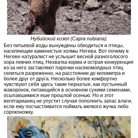
Нубийский козел (Capra nubiana).
Без питьевой воды вынуждены обходиться и птицы,
населяющие каменистые холмы Негева. Вот почему в
Негеве натуралист не услышит весной разноголосого
хора певчих птиц. Нехватка корма и острая конкуренция
из-за него заставляют парочки насекомоядных птиц
селиться разреженно, на расстоянии до километра и
более друг от друга. Несколько более комфортно
чувствуют себя здесь такие пернатые, как пустынный
жаворонок, питающийся в основном сухими семенами,
осыпавшимися еше прошлой осенью. Но и этот
вегетарианец не упустит случая пополнить запас влаги,
если ему посчастливится поймать мелкого жучка либо
сороконожку.