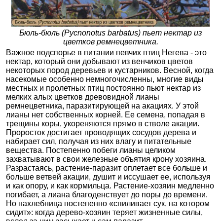
Бюль-бюль (Pycnonotus barbatus) пьет нектар из
цветков ремнецветника.
Важное подспорье в питании певчих птиц Негева - это
нектар, который они добывают из венчиков цветов
некоторых пород деревьев и кустарников. Весной, когда
насекомые особенно немногочисленны, многие виды
местных и пролетных птиц постоянно пьют нектар из
мелких алых цветков древовидной лианы
ремнецветника, паразитирующей на акациях. У этой
лианы нет собственных корней. Ее семена, попадая в
трещины коры, укореняются прямо в стволе акации.
Проросток достигает проводящих сосудов дерева и
набирает сил, получая из них влагу и питательные
вещества. Постепенно побеги лианы целиком
захватывают в свои железные объятия крону хозяина.
Разрастаясь, растение-паразит оплетает все больше и
больше ветвей акации, душит и иссушает ее, используя
и как опору, и как кормильца. Растение-хозяин медленно
погибает, а лиана благоденствует до поры до времени.
Но нахлебница постепенно «спиливает сук, на котором
сидит»: когда дерево-хозяин теряет жизненные силы,