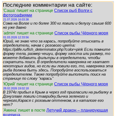
Последние комментарии на сайте:
'Саша' пишет на странице
Список рыб Волги с
фотографиями
21.07.2026 16:03:38
Сома на Волге и по более 300 кг ловили и белугу свыше 600
но уже давно
'admin' пишет на странице
Список рыбы Чёрного моря
01.03.2026 12:33:56
Юрий, не знаю что за карась, попробуйте отыскать в
определители, начав с розового цвета:
https://pilife.ru/fish_determinator.php?color=pink Если помните
форму тела, размер чешуи, форму хвоста или размер, то
можете добавить фильтры в определители, чтобы
сократить поиск. В определители наверняка не хватает
некоторых видов, но если вы ловили его, то, наверняка эта
рыба должна быть здесь. Попробуйте воспользоваться
определителем. Также попробуйте выполнить поиск на
странице по слову "карась"
'Юрий' пишет на странице
Список рыбы Чёрного моря
28.02.2026 19:02:18
В 1974г прибыл в Крым а через год пригласили на рыбалку в
Донузлаве ловили ставридку,бычка зеленого и
черного,Карася с розовым оттенком, а в каталоге его
нет?
'Амина' пишет в посте
Летучий дракон – планирующая
ящерица.