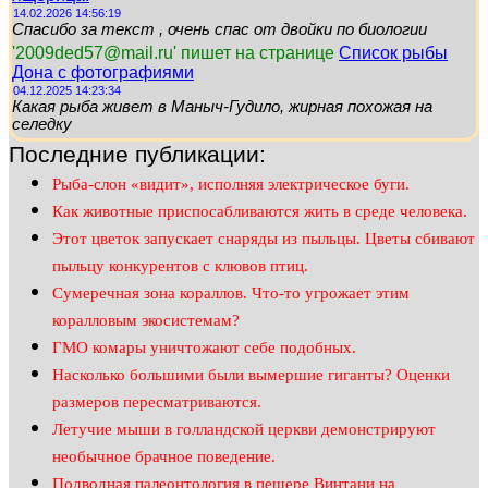
14.02.2026 14:56:19
Спасибо за текст , очень спас от двойки по биологии
'2009ded57@mail.ru' пишет на странице
Список рыбы
Дона с фотографиями
04.12.2025 14:23:34
Какая рыба живет в Маныч-Гудило, жирная похожая на
селедку
Последние публикации:
Рыба-слон «видит», исполняя электрическое буги.
Как животные приспосабливаются жить в среде человека.
Этот цветок запускает снаряды из пыльцы. Цветы сбивают
пыльцу конкурентов с клювов птиц.
Сумеречная зона кораллов. Что-то угрожает этим
коралловым экосистемам?
ГМО комары уничтожают себе подобных.
Насколько большими были вымершие гиганты? Оценки
размеров пересматриваются.
Летучие мыши в голландской церкви демонстрируют
необычное брачное поведение.
Подводная палеонтология в пещере Винтани на