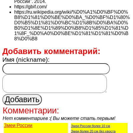
России". 2014.
https://gbif.com/
https://ru.wikipedia.org/wiki/%D0%A1%D0%BF%D0%
B8%D1%81%D0%BE%D0%BA_%D0%BF%D1%80%
D0%B5%D1%81%D0%BC%D1%8B%D0%BA%D0%
B0%D1%8E%D1%89%D0%B8%D1%85%D1%81%D
1%8F_%D0%A0%D0%BE%D1%81%D1%81%D0%B
8%D0%B8
Добавить комментарий:
Имя (nickname):
Комментарии:
Нет комментариев :( Вы можете стать первым!
Змеи России
Змеи России более 10 см
Змеи более 20 см без хвоста