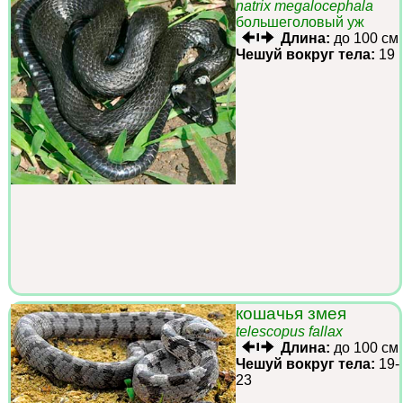
natrix megalocephala
большеголовый уж
Длина:
до 100 см
Чешуй вокруг тела:
19
кошачья змея
telescopus fallax
Длина:
до 100 см
Чешуй вокруг тела:
19-
23