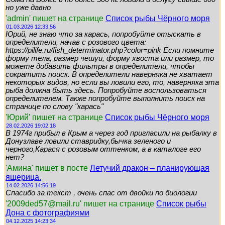
но уже давно
'admin' пишет на странице
Список рыбы Чёрного моря
01.03.2026 12:33:56
Юрий, не знаю что за карась, попробуйте отыскать в
определители, начав с розового цвета:
https://pilife.ru/fish_determinator.php?color=pink Если помните
форму тела, размер чешуи, форму хвоста или размер, то
можете добавить фильтры в определители, чтобы
сократить поиск. В определители наверняка не хватает
некоторых видов, но если вы ловили его, то, наверняка эта
рыба должна быть здесь. Попробуйте воспользоваться
определителем. Также попробуйте выполнить поиск на
странице по слову "карась"
'Юрий' пишет на странице
Список рыбы Чёрного моря
28.02.2026 19:02:18
В 1974г прибыл в Крым а через год пригласили на рыбалку в
Донузлаве ловили ставридку,бычка зеленого и
черного,Карася с розовым оттенком, а в каталоге его
нет?
'Амина' пишет в посте
Летучий дракон – планирующая
ящерица.
14.02.2026 14:56:19
Спасибо за текст , очень спас от двойки по биологии
'2009ded57@mail.ru' пишет на странице
Список рыбы
Дона с фотографиями
04.12.2025 14:23:34