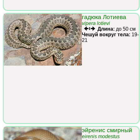
гадюка Лотиева
vipera lotievi
Длина:
до 50 см
Чешуй вокруг тела:
19-
21
эйренис смирный
eirenis modestus