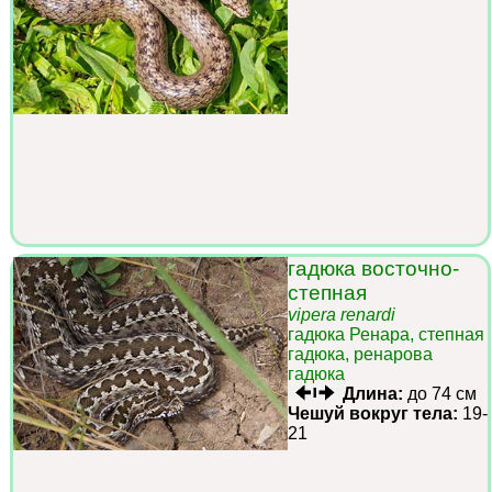
гадюка восточно-
степная
vipera renardi
гадюка Ренара, степная
гадюка, ренарова
гадюка
Длина:
до 74 см
Чешуй вокруг тела:
19-
21