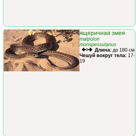
ящеричная змея
malpolon
monspessulanus
Длина:
до 180 см
Чешуй вокруг тела:
17-
19