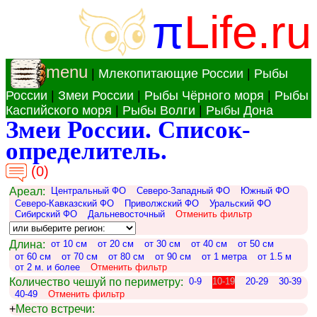
π
Life.ru
menu
|
Млекопитающие России
|
Рыбы
России
|
Змеи России
|
Рыбы Чёрного моря
|
Рыбы
Каспийского моря
|
Рыбы Волги
|
Рыбы Дона
Змеи России. Список-
определитель.
(0)
Ареал:
Центральный ФО
Северо-Западный ФО
Южный ФО
Северо-Кавказский ФО
Приволжский ФО
Уральский ФО
Сибирский ФО
Дальневосточный
Отменить фильтр
Длина:
от 10 см
от 20 см
от 30 см
от 40 см
от 50 см
от 60 см
от 70 см
от 80 см
от 90 см
от 1 метра
от 1.5 м
от 2 м. и более
Отменить фильтр
Количество чешуй по периметру:
0-9
10-19
20-29
30-39
40-49
Отменить фильтр
+
Место встречи: