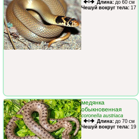
Длина:
до 60 см
Чешуй вокруг тела:
17
медянка
обыкновенная
coronella austriaca
Длина:
до 70 см
Чешуй вокруг тела:
19