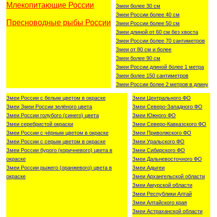
Млекопитающие России
Змеи более 30 см
Змеи России более 40 см
Пресноводные рыбы России
Змеи России более 50 см
Змеи длиной от 60 см без хвоста
Змеи России более 70 сантиметров
Змеи от 80 см и более
Змеи более 90 см
Змеи России длиной более 1 метра
Змеи более 150 сантиметров
Змеи России более 2 метров в длину
Змеи России с белым цветом в окраске
Змеи Центрального ФО
Змеи Змеи России зелёного цвета
Змеи Северо-Западного ФО
Змеи России голубого (синего) цвета
Змеи Южного ФО
Змеи серебристой окраски
Змеи Северо-Кавказского ФО
Змеи России с чёрным цветом в окраске
Змеи Приволжского ФО
Змеи России с серым цветом в окраске
Змеи Уральского ФО
Змеи России бурого (коричневого) цвета в
Змеи Сибирского ФО
окраске
Змеи Дальневосточного ФО
Змеи России рыжего (оранжевого) цвета в
Змеи Адыгеи
окраске
Змеи Архангельской области
Змеи Амурской области
Змеи Республики Алтай
Змеи Алтайского края
Змеи Астраханской области