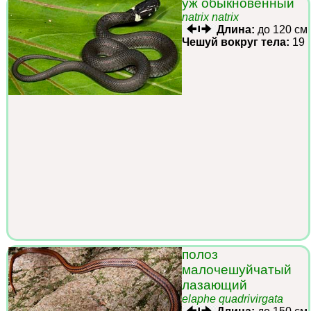
уж обыкновенный
natrix natrix
Длина:
до 120 см
Чешуй вокруг тела:
19
полоз
малочешуйчатый
лазающий
elaphe quadrivirgata