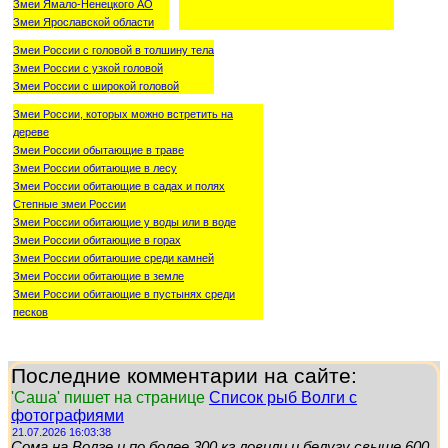
Змеи Ямало-Ненецкого АО
Змеи Ярославской области
Змеи России с головой в толшину тела
Змеи России с узкой головой
Змеи России с широкой головой
Змеи России, которых можно встретить на
дереве
Змеи России обытающие в траве
Змеи России обитающие в лесу
Змеи России обитающие в садах и полях
Степные змеи России
Змеи России обитающие у воды или в воде
Змеи России обитающие в горах
Змеи России обитаюшие среди камней
Змеи России обитающие в земле
Змеи России обитающие в пустынях среди
песков
Последние комментарии на сайте:
'Саша' пишет на странице
Список рыб Волги с
фотографиями
21.07.2026 16:03:38
Сома на Волге и по более 300 кг ловили и белугу свыше 600