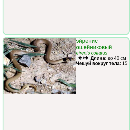
эйренис
ошейниковый
eirenis collarus
Длина:
до 40 см
Чешуй вокруг тела:
15