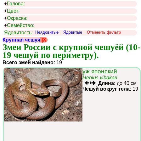
+
Голова:
+
Цвет:
+
Окраска:
+
Семейство:
Ядовитость:
Неядовитые
Ядовитые
Отменить фильтр
Крупная чешуя
|X
Змеи России с крупной чешуёй (10-
19 чешуй по периметру).
Всего змей найдено:
19
уж японский
Hebius vibakari
Длина:
до 40 см
Чешуй вокруг тела:
19