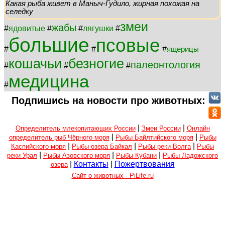
Какая рыба живет в Маныч-Гудило, жирная похожая на
селедку
змеи
жабы
#
ядовитые
#
#
лягушки
#
большие
псовые
#
#
#
ящерицы
кошачьи
безногие
палеонтология
#
#
#
медицина
#
Подпишись на новости про животных:
|
|
Определитель млекопитающих России
Змеи России
Онлайн
|
|
определитель рыб Чёрного моря
Рыбы Байлтийского моря
Рыбы
|
|
|
Каспийского моря
Рыбы озера Байкал
Рыбы реки Волга
Рыбы
|
|
|
реки Урал
Рыбы Азовского моря
Рыбы Кубани
Рыбы Ладожского
|
Контакты
|
Пожертвования
озера
Сайт о животных - PiLife.ru