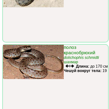
полоз
краснобрюхий
dolichophis schmidti
шахмар
Длина:
до 170 см
Чешуй вокруг тела:
19