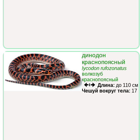
динодон
краснопоясный
lycodon rufozonatus
волкозуб
краснопоясный
Длина:
до 110 см
Чешуй вокруг тела:
17