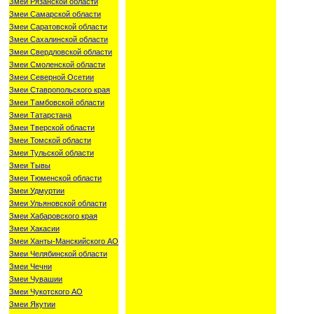
Змеи Рязанской области
Змеи Самарской области
Змеи Саратовской области
Змеи Сахалинской области
Змеи Свердловской области
Змеи Смоленской области
Змеи Северной Осетии
Змеи Ставропольского края
Змеи Тамбовской области
Змеи Татарстана
Змеи Тверской области
Змеи Томской области
Змеи Тульской области
Змеи Тывы
Змеи Тюменской области
Змеи Удмуртии
Змеи Ульяновской области
Змеи Хабаровского края
Змеи Хакасии
Змеи Ханты-Манскийского АО
Змеи Челябинской области
Змеи Чечни
Змеи Чувашии
Змеи Чукотского АО
Змеи Якутии