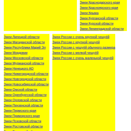
Змеи Краснодарского края
Змеи Красноярского края
Змеи Крыма
Змеи Курганской области
Змеи Курской области
Змеи Ленинградской области
Змеи Липецкой области
Змеи России с очень крупной чешуёй
Змеи Магаданской области
Змеи России с крупной чешуёй
Змеи Республики Марий Эл
Змеи России с чешуёй обычного размера
Змеи Мордовии
Змеи России с мелкой чешуёй
Змеи Московской области
Змеи России с очень маленькой чешуёй
Змеи Мурманской области
Змеи Ненецкого АО
Змеи Нижегородской области
Змеи Новгородской области
Змеи Новосибирской области
Змеи Омской области
Змеи Оренбургской области
Змеи Орловской области
Змеи Пензенской области
Змеи Пермского края
Змеи Приморского края
Змеи Псковской области
Змеи Ростовской области