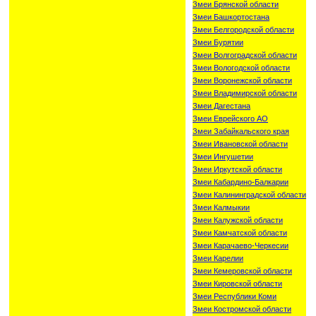
Змеи Брянской области
Змеи Башкортостана
Змеи Белгородской области
Змеи Бурятии
Змеи Волгоградской области
Змеи Вологодской области
Змеи Воронежской области
Змеи Владимирской области
Змеи Дагестана
Змеи Еврейского АО
Змеи Забайкальского края
Змеи Ивановской области
Змеи Ингушетии
Змеи Иркутской области
Змеи Кабардино-Балкарии
Змеи Калининградской области
Змеи Калмыкии
Змеи Калужской области
Змеи Камчатской области
Змеи Карачаево-Черкесии
Змеи Карелии
Змеи Кемеровской области
Змеи Кировской области
Змеи Республики Коми
Змеи Костромской области