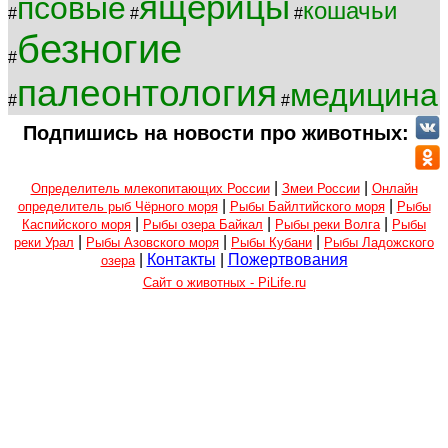
ящерицы
псовые
кошачьи
#
#
#
безногие
#
палеонтология
медицина
#
#
Подпишись на новости про животных:
|
|
Определитель млекопитающих России
Змеи России
Онлайн
|
|
определитель рыб Чёрного моря
Рыбы Байлтийского моря
Рыбы
|
|
|
Каспийского моря
Рыбы озера Байкал
Рыбы реки Волга
Рыбы
|
|
|
реки Урал
Рыбы Азовского моря
Рыбы Кубани
Рыбы Ладожского
|
Контакты
|
Пожертвования
озера
Сайт о животных - PiLife.ru