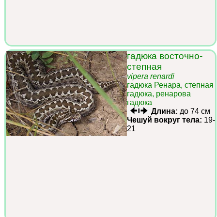
гадюка восточно-
степная
vipera renardi
гадюка Ренара, степная
гадюка, ренарова
гадюка
Длина:
до 74 см
Чешуй вокруг тела:
19-
21