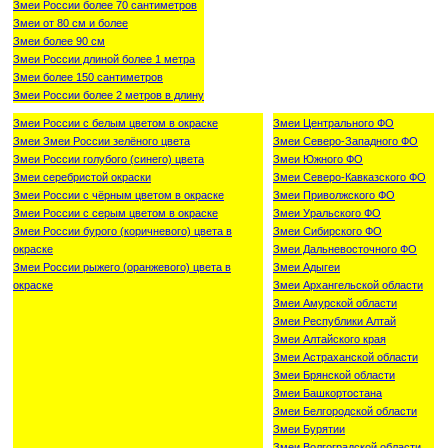
Змеи России более 70 сантиметров
Змеи от 80 см и более
Змеи более 90 см
Змеи России длиной более 1 метра
Змеи более 150 сантиметров
Змеи России более 2 метров в длину
Змеи России с белым цветом в окраске
Змеи Центрального ФО
Змеи Змеи России зелёного цвета
Змеи Северо-Западного ФО
Змеи России голубого (синего) цвета
Змеи Южного ФО
Змеи серебристой окраски
Змеи Северо-Кавказского ФО
Змеи России с чёрным цветом в окраске
Змеи Приволжского ФО
Змеи России с серым цветом в окраске
Змеи Уральского ФО
Змеи России бурого (коричневого) цвета в
Змеи Сибирского ФО
окраске
Змеи Дальневосточного ФО
Змеи России рыжего (оранжевого) цвета в
Змеи Адыгеи
окраске
Змеи Архангельской области
Змеи Амурской области
Змеи Республики Алтай
Змеи Алтайского края
Змеи Астраханской области
Змеи Брянской области
Змеи Башкортостана
Змеи Белгородской области
Змеи Бурятии
Змеи Волгоградской области