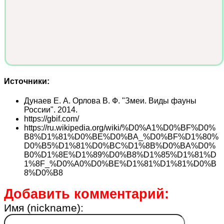
Источники:
Дунаев Е. А. Орлова В. Ф. "Змеи. Виды фауны
России". 2014.
https://gbif.com/
https://ru.wikipedia.org/wiki/%D0%A1%D0%BF%D0%
B8%D1%81%D0%BE%D0%BA_%D0%BF%D1%80%
D0%B5%D1%81%D0%BC%D1%8B%D0%BA%D0%
B0%D1%8E%D1%89%D0%B8%D1%85%D1%81%D
1%8F_%D0%A0%D0%BE%D1%81%D1%81%D0%B
8%D0%B8
Добавить комментарий:
Имя (nickname):