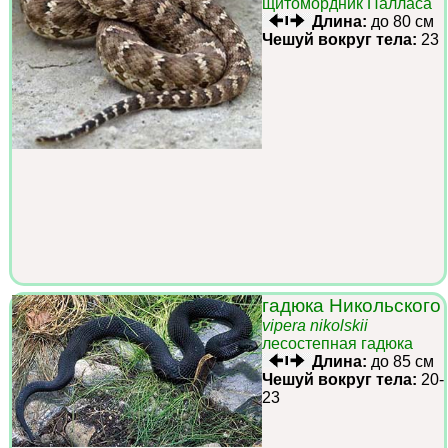
щитомордник Палласа
Длина:
до 80 см
Чешуй вокруг тела:
23
гадюка Никольского
vipera nikolskii
лесостепная гадюка
Длина:
до 85 см
Чешуй вокруг тела:
20-
23