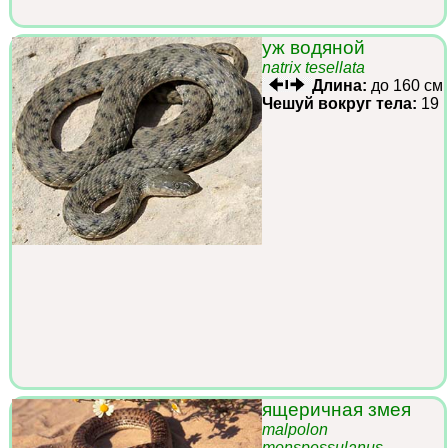
уж водяной
natrix tesellata
Длина:
до 160 см
Чешуй вокруг тела:
19
ящеричная змея
malpolon
monspessulanus