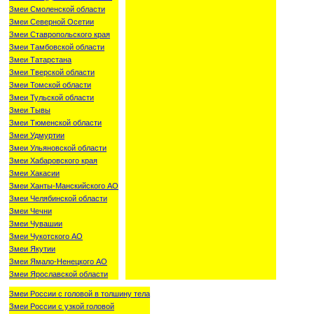
Змеи Смоленской области
Змеи Северной Осетии
Змеи Ставропольского края
Змеи Тамбовской области
Змеи Татарстана
Змеи Тверской области
Змеи Томской области
Змеи Тульской области
Змеи Тывы
Змеи Тюменской области
Змеи Удмуртии
Змеи Ульяновской области
Змеи Хабаровского края
Змеи Хакасии
Змеи Ханты-Манскийского АО
Змеи Челябинской области
Змеи Чечни
Змеи Чувашии
Змеи Чукотского АО
Змеи Якутии
Змеи Ямало-Ненецкого АО
Змеи Ярославской области
Змеи России с головой в толшину тела
Змеи России с узкой головой