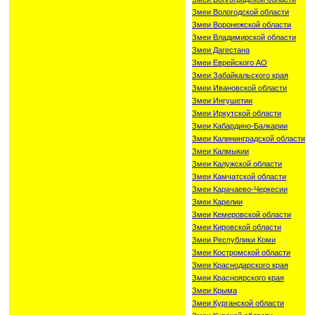
Змеи Вологодской области
Змеи Воронежской области
Змеи Владимирской области
Змеи Дагестана
Змеи Еврейского АО
Змеи Забайкальского края
Змеи Ивановской области
Змеи Ингушетии
Змеи Иркутской области
Змеи Кабардино-Балкарии
Змеи Калининградской области
Змеи Калмыкии
Змеи Калужской области
Змеи Камчатской области
Змеи Карачаево-Черкесии
Змеи Карелии
Змеи Кемеровской области
Змеи Кировской области
Змеи Республики Коми
Змеи Костромской области
Змеи Краснодарского края
Змеи Красноярского края
Змеи Крыма
Змеи Курганской области