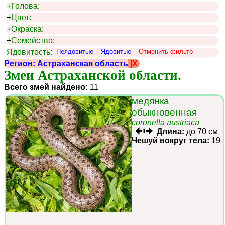
+
Голова:
+
Цвет:
+
Окраска:
+
Семейство:
Ядовитость:
Неядовитые
Ядовитые
Отменить фильтр
Регион: Астраханская область
|X
Змеи Астраханской области.
Всего змей найдено:
11
медянка
обыкновенная
coronella austriaca
Длина:
до 70 см
Чешуй вокруг тела:
19