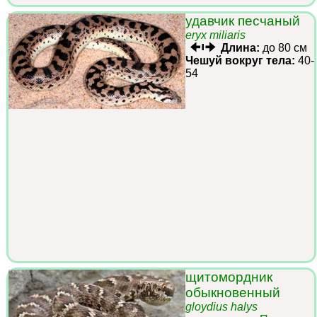
удавчик песчаный
eryx miliaris
Длина:
до 80 см
Чешуй вокруг тела:
40-
54
щитомордник
обыкновенный
gloydius halys