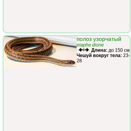
полоз узорчатый
elaphe dione
Длина:
до 150 см
Чешуй вокруг тела:
23-
28