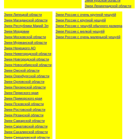
Змеи Курской области
Змеи Ленинградской области
Змеи Липецкой области
Змеи России с очень крупной чешуёй
Змеи Магаданской области
Змеи России с крупной чешуёй
Змеи Республики Марий Эл
Змеи России с чешуёй обычного размера
Змеи Мордовии
Змеи России с мелкой чешуёй
Змеи Московской области
Змеи России с очень маленькой чешуёй
Змеи Мурманской области
Змеи Ненецкого АО
Змеи Нижегородской области
Змеи Новгородской области
Змеи Новосибирской области
Змеи Омской области
Змеи Оренбургской области
Змеи Орловской области
Змеи Пензенской области
Змеи Пермского края
Змеи Приморского края
Змеи Псковской области
Змеи Ростовской области
Змеи Рязанской области
Змеи Самарской области
Змеи Саратовской области
Змеи Сахалинской области
Змеи Свердловской области