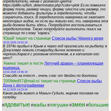
определители, начав с розового цвета:
https://pilife.ru/fish_determinator.php?color=pink Если помните
форму тела, размер чешуи, форму хвоста или размер, то
можете добавить фильтры в определители, чтобы
сократить поиск. В определители наверняка не хватает
некоторых видов, но если вы ловили его, то, наверняка эта
рыба должна быть здесь. Попробуйте воспользоваться
определителем. Также попробуйте выполнить поиск на
странице по слову "карась"
'Юрий' пишет на странице
Список рыбы Чёрного моря
28.02.2026 19:02:18
В 1974г прибыл в Крым а через год пригласили на рыбалку в
Донузлаве ловили ставридку,бычка зеленого и
черного,Карася с розовым оттенком, а в каталоге его
нет?
'Амина' пишет в посте
Летучий дракон – планирующая
ящерица.
14.02.2026 14:56:19
Спасибо за текст , очень спас от двойки по биологии
'2009ded57@mail.ru' пишет на странице
Список рыбы
Дона с фотографиями
04.12.2025 14:23:34
Какая рыба живет в Маныч-Гудило, жирная похожая на
селедку
змеи
ядовитые
жабы
лягушки
большие
#
#
#
#
#