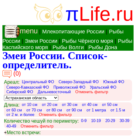
π
Life.ru
menu
|
Млекопитающие России
|
Рыбы
России
|
Змеи России
|
Рыбы Чёрного моря
|
Рыбы
Каспийского моря
|
Рыбы Волги
|
Рыбы Дона
Змеи России. Список-
определитель.
(0)
Ареал:
Центральный ФО
Северо-Западный ФО
Южный ФО
Северо-Кавказский ФО
Приволжский ФО
Уральский ФО
Сибирский ФО
Дальневосточный
Отменить фильтр
Длина:
от 10 см
от 20 см
от 30 см
от 40 см
от 50 см
от 60 см
от 70 см
от 80 см
от 90 см
от 1 метра
от 1.5 м
от 2 м. и более
Отменить фильтр
Количество чешуй по периметру:
0-9
10-19
20-29
30-39
40-49
Отменить фильтр
+
Место встречи: