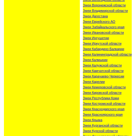
Змеи Воронежской области
Змеи Владимирской области
Змеи Дагестана
Змеи Еврейского АО
Змеи Забайкальского края
Змеи Ивановской области
Змеи Ингушетии
Змеи Иркутской области
Змеи Кабардино-Балкарии
Змеи Калининградской области
Змеи Калмыкии
Змеи Калужской области
Змеи Камчатской области
Змеи Карачаево-Черкесии
Змеи Карелии
Змеи Кемеровской области
Змеи Кировской области
Змеи Республики Коми
Змеи Костромской области
Змеи Краснодарского края
Змеи Красноярского края
Змеи Крыма
Змеи Курганской области
Змеи Курской области