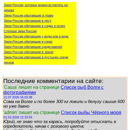
Змеи России, которых можно встретить на
дереве
Змеи России обытающие в траве
Змеи России обитающие в лесу
Змеи России обитающие в садах и полях
Степные змеи России
Змеи России обитающие у воды или в воде
Змеи России обитающие в горах
Змеи России обитаюшие среди камней
Змеи России обитающие в земле
Змеи России обитающие в пустынях среди
песков
Последние комментарии на сайте:
'Саша' пишет на странице
Список рыб Волги с
фотографиями
21.07.2026 16:03:38
Сома на Волге и по более 300 кг ловили и белугу свыше 600
но уже давно
'admin' пишет на странице
Список рыбы Чёрного моря
01.03.2026 12:33:56
Юрий, не знаю что за карась, попробуйте отыскать в
определители, начав с розового цвета: