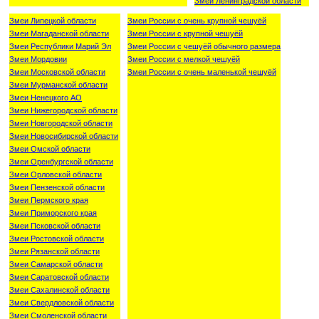
Змеи Ленинградской области
Змеи Липецкой области
Змеи России с очень крупной чешуёй
Змеи Магаданской области
Змеи России с крупной чешуёй
Змеи Республики Марий Эл
Змеи России с чешуёй обычного размера
Змеи Мордовии
Змеи России с мелкой чешуёй
Змеи Московской области
Змеи России с очень маленькой чешуёй
Змеи Мурманской области
Змеи Ненецкого АО
Змеи Нижегородской области
Змеи Новгородской области
Змеи Новосибирской области
Змеи Омской области
Змеи Оренбургской области
Змеи Орловской области
Змеи Пензенской области
Змеи Пермского края
Змеи Приморского края
Змеи Псковской области
Змеи Ростовской области
Змеи Рязанской области
Змеи Самарской области
Змеи Саратовской области
Змеи Сахалинской области
Змеи Свердловской области
Змеи Смоленской области