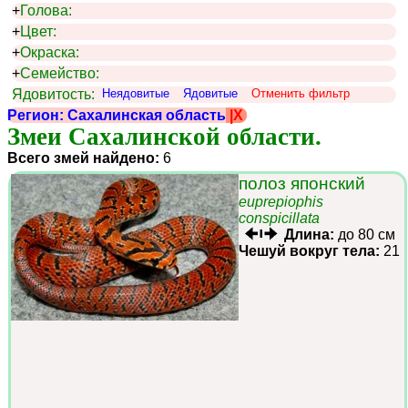
+
Голова:
+
Цвет:
+
Окраска:
+
Семейство:
Ядовитость:
Неядовитые
Ядовитые
Отменить фильтр
Регион: Сахалинская область
|X
Змеи Сахалинской области.
Всего змей найдено:
6
полоз японский
euprepiophis
conspicillata
Длина:
до 80 см
Чешуй вокруг тела:
21