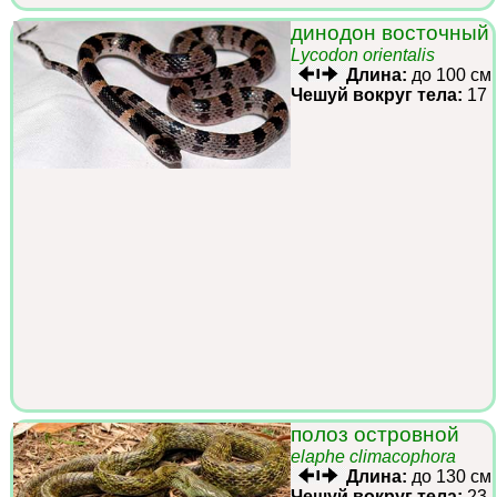
динодон восточный
Lycodon orientalis
Длина:
до 100 см
Чешуй вокруг тела:
17
полоз островной
elaphe climacophora
Длина:
до 130 см
Чешуй вокруг тела:
23