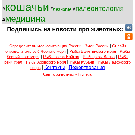
кошачьи
палеонтология
#
#
#
безногие
медицина
#
Подпишись на новости про животных:
|
|
Определитель млекопитающих России
Змеи России
Онлайн
|
|
определитель рыб Чёрного моря
Рыбы Байлтийского моря
Рыбы
|
|
|
Каспийского моря
Рыбы озера Байкал
Рыбы реки Волга
Рыбы
|
|
|
реки Урал
Рыбы Азовского моря
Рыбы Кубани
Рыбы Ладожского
|
Контакты
|
Пожертвования
озера
Сайт о животных - PiLife.ru