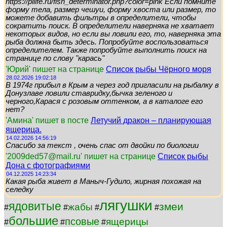
https://pilife.ru/fish_determinator.php?color=pink Если помните
форму тела, размер чешуи, форму хвоста или размер, то
можете добавить фильтры в определители, чтобы
сократить поиск. В определители наверняка не хватает
некоторых видов, но если вы ловили его, то, наверняка эта
рыба должна быть здесь. Попробуйте воспользоваться
определителем. Также попробуйте выполнить поиск на
странице по слову "карась"
'Юрий' пишет на странице
Список рыбы Чёрного моря
28.02.2026 19:02:18
В 1974г прибыл в Крым а через год пригласили на рыбалку в
Донузлаве ловили ставридку,бычка зеленого и
черного,Карася с розовым оттенком, а в каталоге его
нет?
'Амина' пишет в посте
Летучий дракон – планирующая
ящерица.
14.02.2026 14:56:19
Спасибо за текст , очень спас от двойки по биологии
'2009ded57@mail.ru' пишет на странице
Список рыбы
Дона с фотографиями
04.12.2025 14:23:34
Какая рыба живет в Маныч-Гудило, жирная похожая на
селедку
лягушки
ядовитые
змеи
жабы
#
#
#
#
большие
псовые
ящерицы
#
#
#