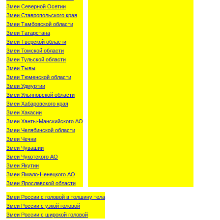
Змеи Северной Осетии
Змеи Ставропольского края
Змеи Тамбовской области
Змеи Татарстана
Змеи Тверской области
Змеи Томской области
Змеи Тульской области
Змеи Тывы
Змеи Тюменской области
Змеи Удмуртии
Змеи Ульяновской области
Змеи Хабаровского края
Змеи Хакасии
Змеи Ханты-Манскийского АО
Змеи Челябинской области
Змеи Чечни
Змеи Чувашии
Змеи Чукотского АО
Змеи Якутии
Змеи Ямало-Ненецкого АО
Змеи Ярославской области
Змеи России с головой в толшину тела
Змеи России с узкой головой
Змеи России с широкой головой