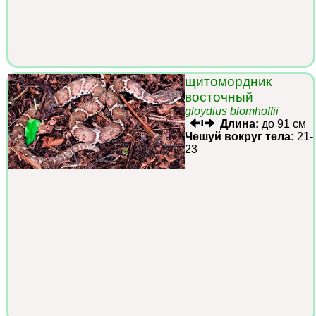
щитомордник
восточный
gloydius blomhoffii
Длина:
до 91 см
Чешуй вокруг тела:
21-
23