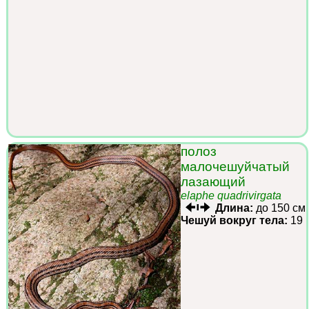
полоз
малочешуйчатый
лазающий
elaphe quadrivirgata
Длина:
до 150 см
Чешуй вокруг тела:
19