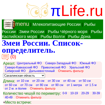
π
Life.ru
menu
|
Млекопитающие России
|
Рыбы
России
|
Змеи России
|
Рыбы Чёрного моря
|
Рыбы
Каспийского моря
|
Рыбы Волги
|
Рыбы Дона
Змеи России. Список-
определитель.
(0)
Ареал:
Центральный ФО
Северо-Западный ФО
Южный ФО
Северо-Кавказский ФО
Приволжский ФО
Уральский ФО
Сибирский ФО
Дальневосточный
Отменить фильтр
Длина:
от 10 см
от 20 см
от 30 см
от 40 см
от 50 см
от 60 см
от 70 см
от 80 см
от 90 см
от 1 метра
от 1.5 м
от 2 м. и более
Отменить фильтр
Количество чешуй по периметру:
0-9
10-19
20-29
30-39
40-49
Отменить фильтр
+
Место встречи: