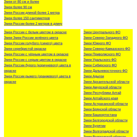
Змеи от 80 см и более
Змеи более 90 см
Змеи России длиной более 1 метра
Змеи более 150 сантиметров
Змеи России более 2 метров в длину
Змеи России с белым цветом в окраске
Змеи Центрального ФО
Змеи Змеи России зелёного цвета
Змеи Северо-Западного ФО
Змеи России голубого (синего) цвета
Змеи Южного ФО
Змеи серебристой окраски
Змеи Северо-Кавказского ФО
Змеи России с чёрным цветом в окраске
Змеи Приволжского ФО
Змеи России с серым цветом в окраске
Змеи Уральского ФО
Змеи России бурого (коричневого) цвета в
Змеи Сибирского ФО
окраске
Змеи Дальневосточного ФО
Змеи России рыжего (оранжевого) цвета в
Змеи Адыгеи
окраске
Змеи Архангельской области
Змеи Амурской области
Змеи Республики Алтай
Змеи Алтайского края
Змеи Астраханской области
Змеи Брянской области
Змеи Башкортостана
Змеи Белгородской области
Змеи Бурятии
Змеи Волгоградской области
Змеи Вологодской области