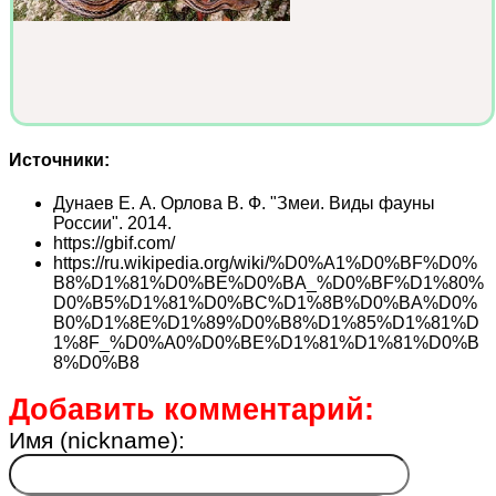
Источники:
Дунаев Е. А. Орлова В. Ф. "Змеи. Виды фауны
России". 2014.
https://gbif.com/
https://ru.wikipedia.org/wiki/%D0%A1%D0%BF%D0%
B8%D1%81%D0%BE%D0%BA_%D0%BF%D1%80%
D0%B5%D1%81%D0%BC%D1%8B%D0%BA%D0%
B0%D1%8E%D1%89%D0%B8%D1%85%D1%81%D
1%8F_%D0%A0%D0%BE%D1%81%D1%81%D0%B
8%D0%B8
Добавить комментарий:
Имя (nickname):