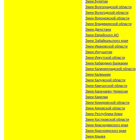
Змеи Бурятии
Змеи Волгоградской области
Змеи Вологодской области
Змеи Воронежской области
Змеи Владимирской области
Змеи Дагестана
Змеи Еврейского АО
Змеи Забайкальского края
Змеи Ивановской области
Змеи Ингушетии
Змеи Иркутской области
Змеи Кабардино-Балкарии
Змеи Калининградской области
Змеи Калмыкии
Змеи Калужской области
Змеи Камчатской области
Змеи Карачаево-Черкесии
Змеи Карелии
Змеи Кемеровской области
Змеи Кировской области
Змеи Республики Коми
Змеи Костромской области
Змеи Краснодарского края
Змеи Красноярского края
Змеи Крыма