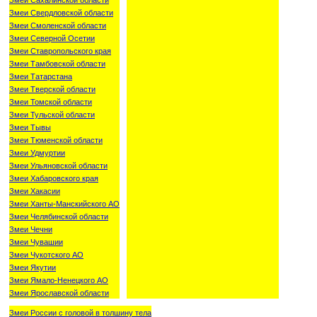
Змеи Сахалинской области
Змеи Свердловской области
Змеи Смоленской области
Змеи Северной Осетии
Змеи Ставропольского края
Змеи Тамбовской области
Змеи Татарстана
Змеи Тверской области
Змеи Томской области
Змеи Тульской области
Змеи Тывы
Змеи Тюменской области
Змеи Удмуртии
Змеи Ульяновской области
Змеи Хабаровского края
Змеи Хакасии
Змеи Ханты-Манскийского АО
Змеи Челябинской области
Змеи Чечни
Змеи Чувашии
Змеи Чукотского АО
Змеи Якутии
Змеи Ямало-Ненецкого АО
Змеи Ярославской области
Змеи России с головой в толшину тела