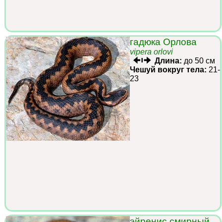
гадюка Орлова
vipera orlovi
Длина:
до 50 см
Чешуй вокруг тела:
21-
23
эйренис смирный