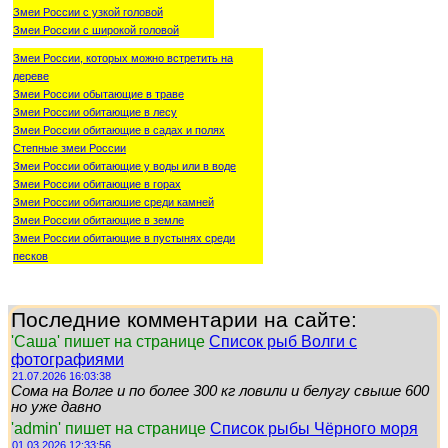
Змеи России с узкой головой
Змеи России с широкой головой
Змеи России, которых можно встретить на
дереве
Змеи России обытающие в траве
Змеи России обитающие в лесу
Змеи России обитающие в садах и полях
Степные змеи России
Змеи России обитающие у воды или в воде
Змеи России обитающие в горах
Змеи России обитаюшие среди камней
Змеи России обитающие в земле
Змеи России обитающие в пустынях среди
песков
Последние комментарии на сайте:
'Саша' пишет на странице
Список рыб Волги с
фотографиями
21.07.2026 16:03:38
Сома на Волге и по более 300 кг ловили и белугу свыше 600
но уже давно
'admin' пишет на странице
Список рыбы Чёрного моря
01.03.2026 12:33:56