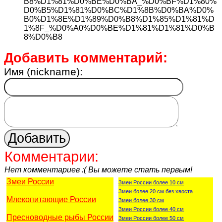
B8%D1%81%D0%BE%D0%BA_%D0%BF%D1%80%
D0%B5%D1%81%D0%BC%D1%8B%D0%BA%D0%
B0%D1%8E%D1%89%D0%B8%D1%85%D1%81%D
1%8F_%D0%A0%D0%BE%D1%81%D1%81%D0%B
8%D0%B8
Добавить комментарий:
Имя (nickname):
Комментарии:
Нет комментариев :( Вы можете стать первым!
Змеи России
Змеи России более 10 см
Змеи более 20 см без хвоста
Млекопитающие России
Змеи более 30 см
Змеи России более 40 см
Пресноводные рыбы России
Змеи России более 50 см