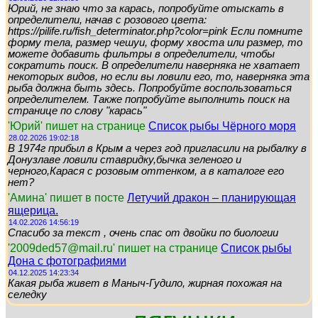
Юрий, не знаю что за карась, попробуйте отыскать в
определители, начав с розового цвета:
https://pilife.ru/fish_determinator.php?color=pink Если помните
форму тела, размер чешуи, форму хвоста или размер, то
можете добавить фильтры в определители, чтобы
сократить поиск. В определители наверняка не хватает
некоторых видов, но если вы ловили его, то, наверняка эта
рыба должна быть здесь. Попробуйте воспользоваться
определителем. Также попробуйте выполнить поиск на
странице по слову "карась"
'Юрий' пишет на странице
Список рыбы Чёрного моря
28.02.2026 19:02:18
В 1974г прибыл в Крым а через год пригласили на рыбалку в
Донузлаве ловили ставридку,бычка зеленого и
черного,Карася с розовым оттенком, а в каталоге его
нет?
'Амина' пишет в посте
Летучий дракон – планирующая
ящерица.
14.02.2026 14:56:19
Спасибо за текст , очень спас от двойки по биологии
'2009ded57@mail.ru' пишет на странице
Список рыбы
Дона с фотографиями
04.12.2025 14:23:34
Какая рыба живет в Маныч-Гудило, жирная похожая на
селедку