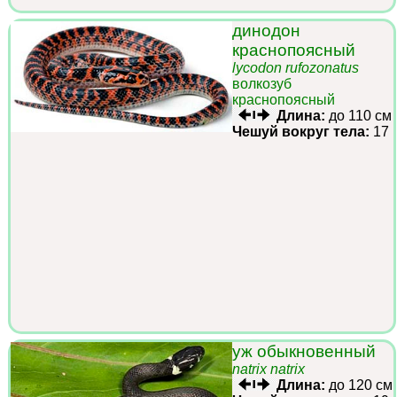
динодон
краснопоясный
lycodon rufozonatus
волкозуб
краснопоясный
Длина:
до 110 см
Чешуй вокруг тела:
17
уж обыкновенный
natrix natrix
Длина:
до 120 см