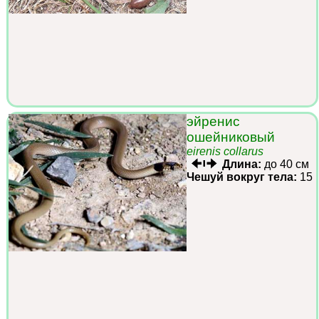
эйренис
ошейниковый
eirenis collarus
Длина:
до 40 см
Чешуй вокруг тела:
15