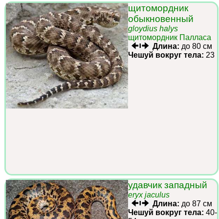
щитомордник
обыкновенный
gloydius halys
щитомордник Палласа
Длина:
до 80 см
Чешуй вокруг тела:
23
удавчик западный
eryx jaculus
Длина:
до 87 см
Чешуй вокруг тела:
40-