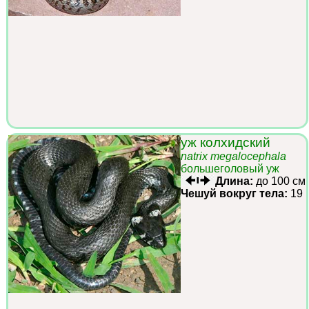
уж колхидский
natrix megalocephala
большеголовый уж
Длина:
до 100 см
Чешуй вокруг тела:
19