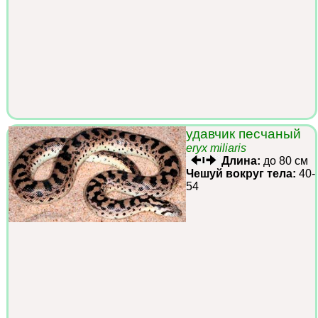
удавчик песчаный
eryx miliaris
Длина:
до 80 см
Чешуй вокруг тела:
40-
54