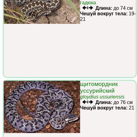
гадюка
Длина:
до 74 см
Чешуй вокруг тела:
19-
21
щитомордник
уссурийский
gloydius ussuriensis
Длина:
до 76 см
Чешуй вокруг тела:
21