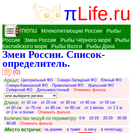
π
Life.ru
menu
|
Млекопитающие России
|
Рыбы
России
|
Змеи России
|
Рыбы Чёрного моря
|
Рыбы
Каспийского моря
|
Рыбы Волги
|
Рыбы Дона
Змеи России. Список-
определитель.
(0)
Ареал:
Центральный ФО
Северо-Западный ФО
Южный ФО
Северо-Кавказский ФО
Приволжский ФО
Уральский ФО
Сибирский ФО
Дальневосточный
Отменить фильтр
Длина:
от 10 см
от 20 см
от 30 см
от 40 см
от 50 см
от 60 см
от 70 см
от 80 см
от 90 см
от 1 метра
от 1.5 м
от 2 м. и более
Отменить фильтр
Количество чешуй по периметру:
0-9
10-19
20-29
30-39
40-49
Отменить фильтр
-
Место встречи:
на дереве
в траве
в лесу
в поле/саду