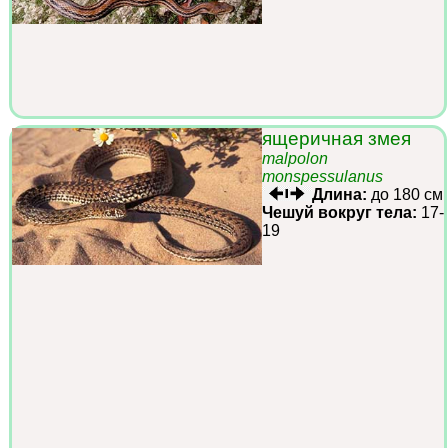
ящеричная змея
malpolon
monspessulanus
Длина:
до 180 см
Чешуй вокруг тела:
17-
19