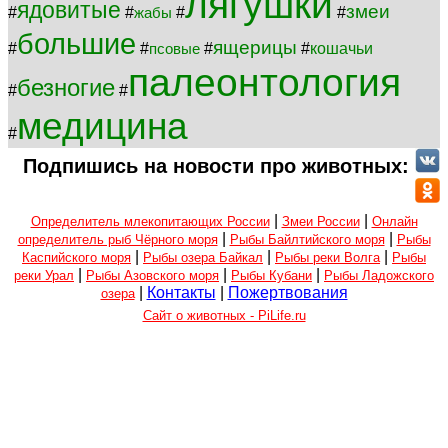
лягушки
ядовитые
змеи
#
#
#
#
жабы
большие
ящерицы
#
#
#
#
кошачьи
псовые
палеонтология
безногие
#
#
медицина
#
Подпишись на новости про животных:
|
|
Определитель млекопитающих России
Змеи России
Онлайн
|
|
определитель рыб Чёрного моря
Рыбы Байлтийского моря
Рыбы
|
|
|
Каспийского моря
Рыбы озера Байкал
Рыбы реки Волга
Рыбы
|
|
|
реки Урал
Рыбы Азовского моря
Рыбы Кубани
Рыбы Ладожского
|
Контакты
|
Пожертвования
озера
Сайт о животных - PiLife.ru