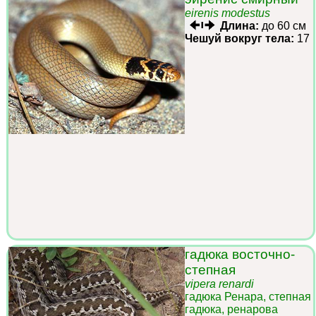
eirenis modestus
Длина:
до 60 см
Чешуй вокруг тела:
17
гадюка восточно-
степная
vipera renardi
гадюка Ренара, степная
гадюка, ренарова