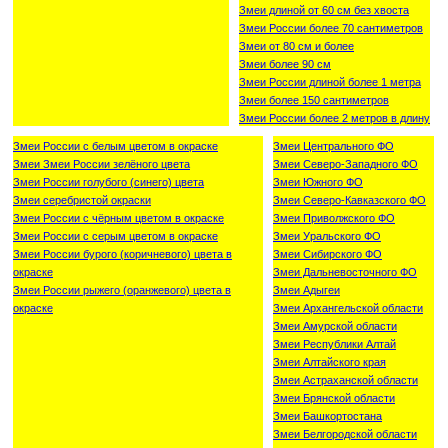
Змеи длиной от 60 см без хвоста
Змеи России более 70 сантиметров
Змеи от 80 см и более
Змеи более 90 см
Змеи России длиной более 1 метра
Змеи более 150 сантиметров
Змеи России более 2 метров в длину
Змеи России с белым цветом в окраске
Змеи Центрального ФО
Змеи Змеи России зелёного цвета
Змеи Северо-Западного ФО
Змеи России голубого (синего) цвета
Змеи Южного ФО
Змеи серебристой окраски
Змеи Северо-Кавказского ФО
Змеи России с чёрным цветом в окраске
Змеи Приволжского ФО
Змеи России с серым цветом в окраске
Змеи Уральского ФО
Змеи России бурого (коричневого) цвета в
Змеи Сибирского ФО
окраске
Змеи Дальневосточного ФО
Змеи России рыжего (оранжевого) цвета в
Змеи Адыгеи
окраске
Змеи Архангельской области
Змеи Амурской области
Змеи Республики Алтай
Змеи Алтайского края
Змеи Астраханской области
Змеи Брянской области
Змеи Башкортостана
Змеи Белгородской области