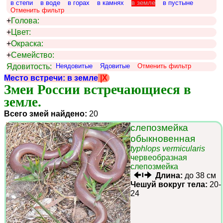
в степи
в воде
в горах
в камнях
в земле
в пустыне
Отменить фильтр
+
Голова:
+
Цвет:
+
Окраска:
+
Семейство:
Ядовитость:
Неядовитые
Ядовитые
Отменить фильтр
Место встречи: в земле
|X
Змеи России встречающиеся в 
земле.
Всего змей найдено:
20
слепозмейка
обыкновенная
typhlops vermicularis
червеобразная
слепозмейка
Длина:
до 38 см
Чешуй вокруг тела:
20-
24