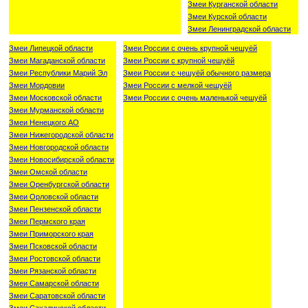
Змеи Курганской области
Змеи Курской области
Змеи Ленинградской области
Змеи Липецкой области
Змеи России с очень крупной чешуёй
Змеи Магаданской области
Змеи России с крупной чешуёй
Змеи Республики Марий Эл
Змеи России с чешуёй обычного размера
Змеи Мордовии
Змеи России с мелкой чешуёй
Змеи Московской области
Змеи России с очень маленькой чешуёй
Змеи Мурманской области
Змеи Ненецкого АО
Змеи Нижегородской области
Змеи Новгородской области
Змеи Новосибирской области
Змеи Омской области
Змеи Оренбургской области
Змеи Орловской области
Змеи Пензенской области
Змеи Пермского края
Змеи Приморского края
Змеи Псковской области
Змеи Ростовской области
Змеи Рязанской области
Змеи Самарской области
Змеи Саратовской области