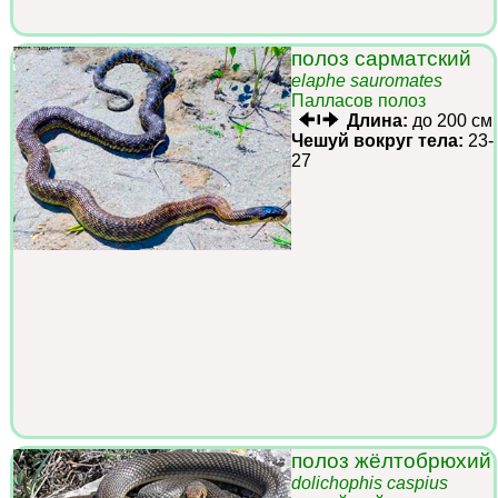
полоз сарматский
elaphe sauromates
Палласов полоз
Длина:
до 200 см
Чешуй вокруг тела:
23-
27
полоз жёлтобрюхий
dolichophis caspius