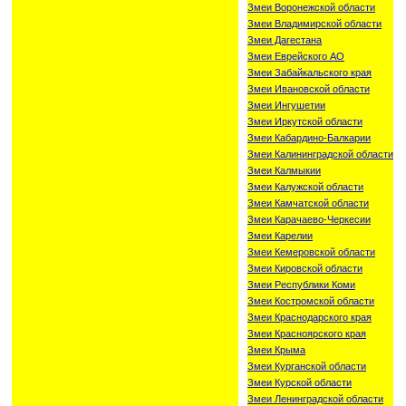
Змеи Воронежской области
Змеи Владимирской области
Змеи Дагестана
Змеи Еврейского АО
Змеи Забайкальского края
Змеи Ивановской области
Змеи Ингушетии
Змеи Иркутской области
Змеи Кабардино-Балкарии
Змеи Калининградской области
Змеи Калмыкии
Змеи Калужской области
Змеи Камчатской области
Змеи Карачаево-Черкесии
Змеи Карелии
Змеи Кемеровской области
Змеи Кировской области
Змеи Республики Коми
Змеи Костромской области
Змеи Краснодарского края
Змеи Красноярского края
Змеи Крыма
Змеи Курганской области
Змеи Курской области
Змеи Ленинградской области