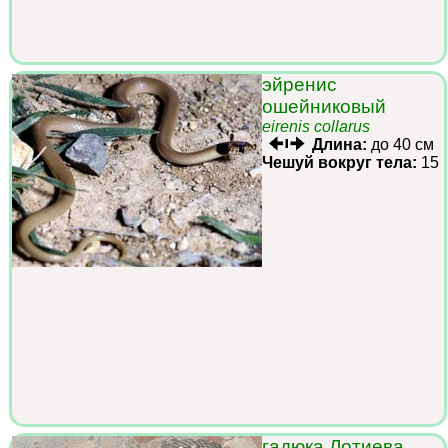
эйренис
ошейниковый
eirenis collarus
Длина:
до 40 см
Чешуй вокруг тела:
15
гадюка Лотиева