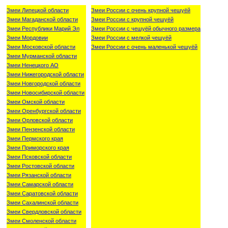
Змеи Липецкой области
Змеи России с очень крупной чешуёй
Змеи Магаданской области
Змеи России с крупной чешуёй
Змеи Республики Марий Эл
Змеи России с чешуёй обычного размера
Змеи Мордовии
Змеи России с мелкой чешуёй
Змеи Московской области
Змеи России с очень маленькой чешуёй
Змеи Мурманской области
Змеи Ненецкого АО
Змеи Нижегородской области
Змеи Новгородской области
Змеи Новосибирской области
Змеи Омской области
Змеи Оренбургской области
Змеи Орловской области
Змеи Пензенской области
Змеи Пермского края
Змеи Приморского края
Змеи Псковской области
Змеи Ростовской области
Змеи Рязанской области
Змеи Самарской области
Змеи Саратовской области
Змеи Сахалинской области
Змеи Свердловской области
Змеи Смоленской области