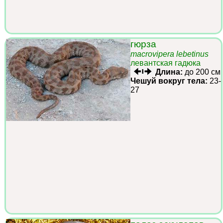
гюрза
macrovipera lebetinus
левантская гадюка
Длина:
до 200 см
Чешуй вокруг тела:
23-
27