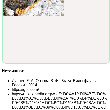
Источники:
Дунаев Е. А. Орлова В. Ф. "Змеи. Виды фауны
России". 2014.
https://gbif.com/
https://ru.wikipedia.org/wiki/%D0%A1%D0%BF%D0%
B8%D1%81%D0%BE%D0%BA_%D0%BF%D1%80%
D0%B5%D1%81%D0%BC%D1%8B%D0%BA%D0%
B0%D1%8E%D1%89%D0%B8%D1%85%D1%81%D