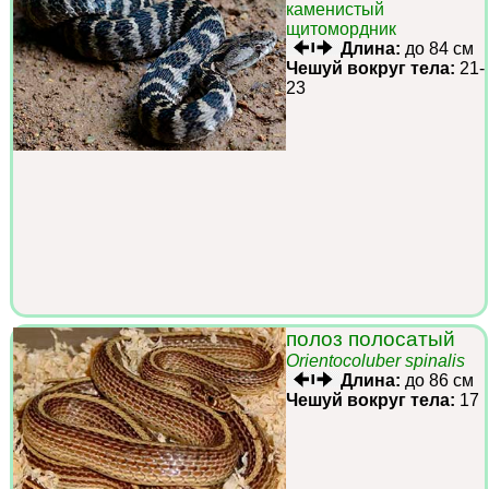
каменистый
щитомордник
Длина:
до 84 см
Чешуй вокруг тела:
21-
23
полоз полосатый
Orientocoluber spinalis
Длина:
до 86 см
Чешуй вокруг тела:
17