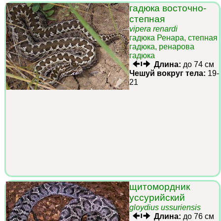
гадюка восточно-
степная
vipera renardi
гадюка Ренара, степная
гадюка, ренарова
гадюка
Длина:
до 74 см
Чешуй вокруг тела:
19-
21
щитомордник
уссурийский
gloydius ussuriensis
Длина:
до 76 см