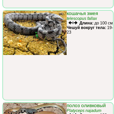
кошачья змея
telescopus fallax
Длина:
до 100 см
Чешуй вокруг тела:
19-
23
полоз оливковый
Platyceps najadum