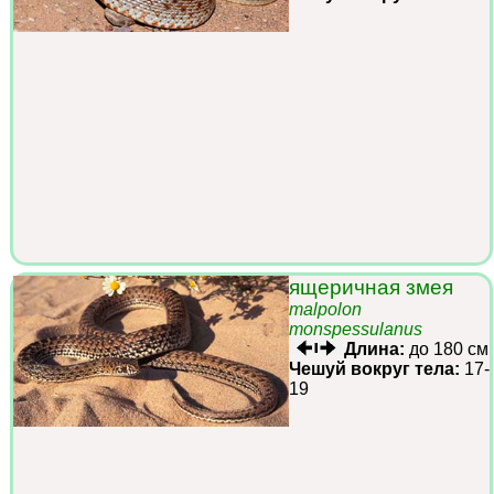
ящеричная змея
malpolon
monspessulanus
Длина:
до 180 см
Чешуй вокруг тела:
17-
19