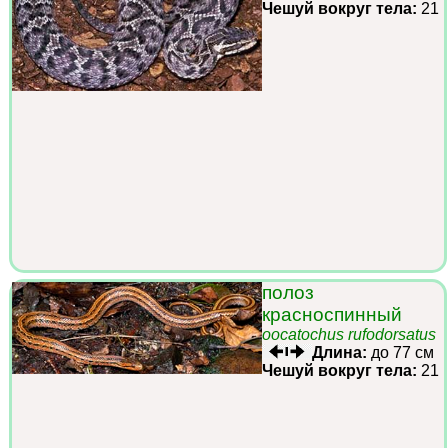
Чешуй вокруг тела:
21
полоз
красноспинный
oocatochus rufodorsatus
Длина:
до 77 см
Чешуй вокруг тела:
21