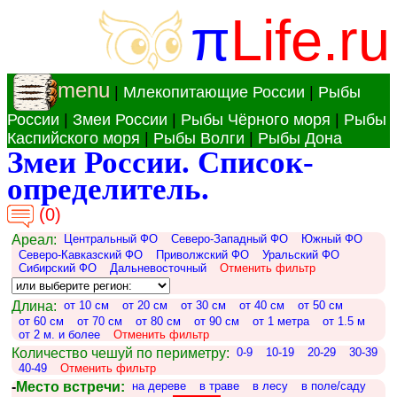
π
Life.ru
menu
|
Млекопитающие России
|
Рыбы
России
|
Змеи России
|
Рыбы Чёрного моря
|
Рыбы
Каспийского моря
|
Рыбы Волги
|
Рыбы Дона
Змеи России. Список-
определитель.
(0)
Ареал:
Центральный ФО
Северо-Западный ФО
Южный ФО
Северо-Кавказский ФО
Приволжский ФО
Уральский ФО
Сибирский ФО
Дальневосточный
Отменить фильтр
Длина:
от 10 см
от 20 см
от 30 см
от 40 см
от 50 см
от 60 см
от 70 см
от 80 см
от 90 см
от 1 метра
от 1.5 м
от 2 м. и более
Отменить фильтр
Количество чешуй по периметру:
0-9
10-19
20-29
30-39
40-49
Отменить фильтр
-
Место встречи:
на дереве
в траве
в лесу
в поле/саду