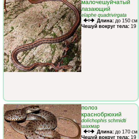
малочешуйчатый
лазающий
elaphe quadrivirgata
Длина:
до 150 см
Чешуй вокруг тела:
19
полоз
краснобрюхий
dolichophis schmidti
шахмар
Длина:
до 170 см
Чешуй вокруг тела:
19