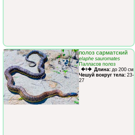
полоз сарматский
elaphe sauromates
Палласов полоз
Длина:
до 200 см
Чешуй вокруг тела:
23-
27