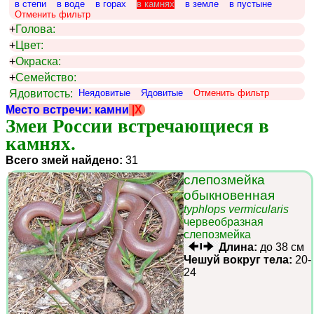
в степи
в воде
в горах
в камнях
в земле
в пустыне
Отменить фильтр
+
Голова:
+
Цвет:
+
Окраска:
+
Семейство:
Ядовитость:
Неядовитые
Ядовитые
Отменить фильтр
Место встречи: камни
|X
Змеи России встречающиеся в 
камнях.
Всего змей найдено:
31
слепозмейка
обыкновенная
typhlops vermicularis
червеобразная
слепозмейка
Длина:
до 38 см
Чешуй вокруг тела:
20-
24