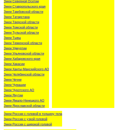
Змеи Северной Осетии
Змеи Ставропольского края
Змеи Тамбовской области
Змеи Татарстана
Змеи Тверской области
Змеи Томской области
Змеи Тульской области
Змеи Тывы
Змеи Тюменской области
Змеи Удмуртии
Змеи Ульяновской области
Змеи Хабаровского края
Змеи Хакасии
Змеи Ханты-Манскийского АО
Змеи Челябинской области
Змеи Чечни
Змеи Чувашии
Змеи Чукотского АО
Змеи Якутии
Змеи Ямало-Ненецкого АО
Змеи Ярославской области
Змеи России с головой в толшину тела
Змеи России с узкой головой
Змеи России с широкой головой