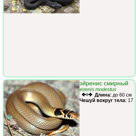
эйренис смирный
eirenis modestus
Длина:
до 60 см
Чешуй вокруг тела:
17