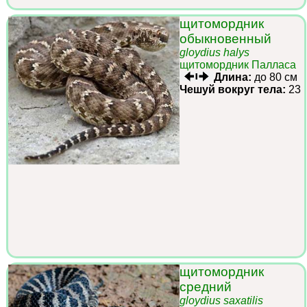
щитомордник
обыкновенный
gloydius halys
щитомордник Палласа
Длина:
до 80 см
Чешуй вокруг тела:
23
щитомордник
средний
gloydius saxatilis