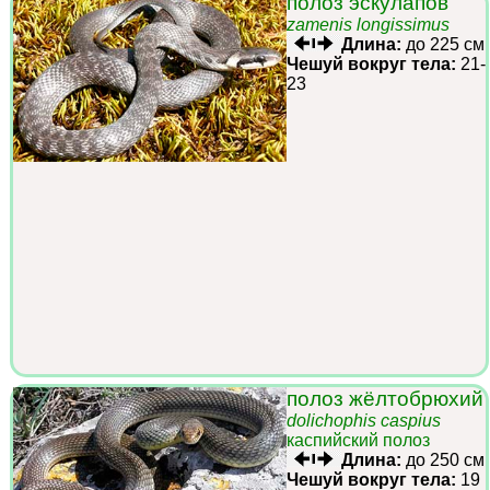
полоз эскулапов
zamenis longissimus
Длина:
до 225 см
Чешуй вокруг тела:
21-
23
полоз жёлтобрюхий
dolichophis caspius
каспийский полоз
Длина:
до 250 см
Чешуй вокруг тела:
19