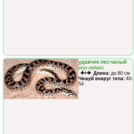
удавчик песчаный
eryx miliaris
Длина:
до 80 см
Чешуй вокруг тела:
40-
54