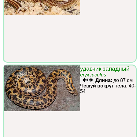
удавчик западный
eryx jaculus
Длина:
до 87 см
Чешуй вокруг тела:
40-
54