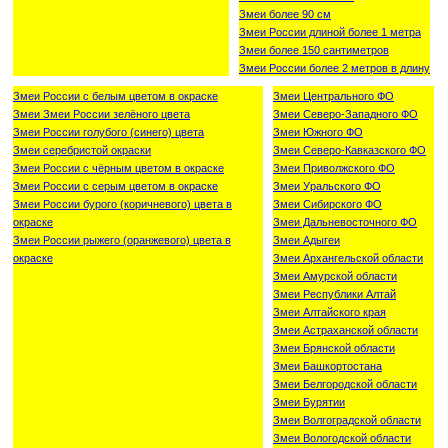
Змеи более 90 см
Змеи России длиной более 1 метра
Змеи более 150 сантиметров
Змеи России более 2 метров в длину
Змеи России с белым цветом в окраске
Змеи Центрального ФО
Змеи Змеи России зелёного цвета
Змеи Северо-Западного ФО
Змеи России голубого (синего) цвета
Змеи Южного ФО
Змеи серебристой окраски
Змеи Северо-Кавказского ФО
Змеи России с чёрным цветом в окраске
Змеи Приволжского ФО
Змеи России с серым цветом в окраске
Змеи Уральского ФО
Змеи России бурого (коричневого) цвета в
Змеи Сибирского ФО
окраске
Змеи Дальневосточного ФО
Змеи России рыжего (оранжевого) цвета в
Змеи Адыгеи
окраске
Змеи Архангельской области
Змеи Амурской области
Змеи Республики Алтай
Змеи Алтайского края
Змеи Астраханской области
Змеи Брянской области
Змеи Башкортостана
Змеи Белгородской области
Змеи Бурятии
Змеи Волгоградской области
Змеи Вологодской области