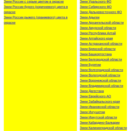
Змеи России с серым цветом в окраске
Змеи Уральского ФО
Змеи России бурого (коричневого) цвета в
Змеи Сибирского ФО
окраске
Змеи Дальневосточного ФО
Змеи России рыжего (оранжевого) цвета в
Змеи Адыгеи
окраске
Змеи Архангельской области
Змеи Амурской области
Змеи Республики Алтай
Змеи Алтайского края
Змеи Астраханской области
Змеи Брянской области
Змеи Башкортостана
Змеи Белгородской области
Змеи Бурятии
Змеи Волгоградской области
Змеи Вологодской области
Змеи Воронежской области
Змеи Владимирской области
Змеи Дагестана
Змеи Еврейского АО
Змеи Забайкальского края
Змеи Ивановской области
Змеи Ингушетии
Змеи Иркутской области
Змеи Кабардино-Балкарии
Змеи Калининградской области