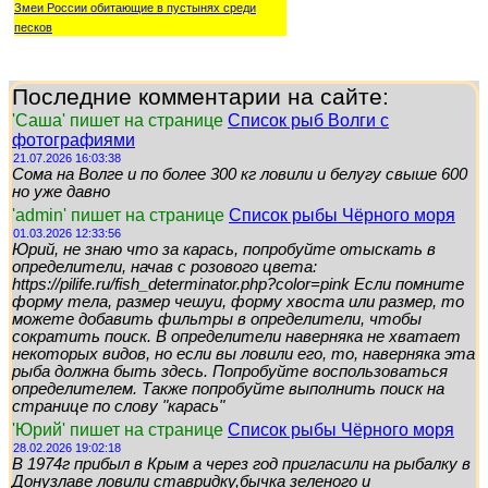
Змеи России обитающие в пустынях среди
песков
Последние комментарии на сайте:
'Саша' пишет на странице
Список рыб Волги с
фотографиями
21.07.2026 16:03:38
Сома на Волге и по более 300 кг ловили и белугу свыше 600
но уже давно
'admin' пишет на странице
Список рыбы Чёрного моря
01.03.2026 12:33:56
Юрий, не знаю что за карась, попробуйте отыскать в
определители, начав с розового цвета:
https://pilife.ru/fish_determinator.php?color=pink Если помните
форму тела, размер чешуи, форму хвоста или размер, то
можете добавить фильтры в определители, чтобы
сократить поиск. В определители наверняка не хватает
некоторых видов, но если вы ловили его, то, наверняка эта
рыба должна быть здесь. Попробуйте воспользоваться
определителем. Также попробуйте выполнить поиск на
странице по слову "карась"
'Юрий' пишет на странице
Список рыбы Чёрного моря
28.02.2026 19:02:18
В 1974г прибыл в Крым а через год пригласили на рыбалку в
Донузлаве ловили ставридку,бычка зеленого и