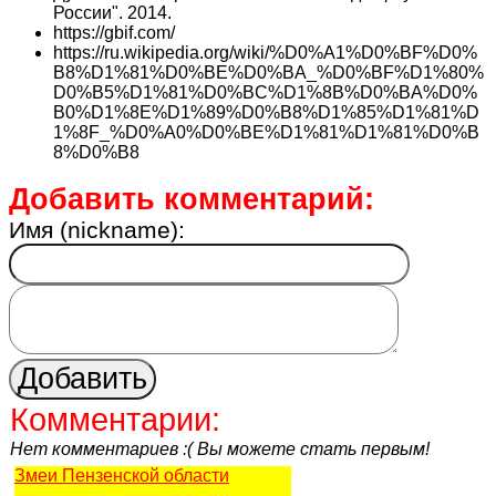
России". 2014.
https://gbif.com/
https://ru.wikipedia.org/wiki/%D0%A1%D0%BF%D0%
B8%D1%81%D0%BE%D0%BA_%D0%BF%D1%80%
D0%B5%D1%81%D0%BC%D1%8B%D0%BA%D0%
B0%D1%8E%D1%89%D0%B8%D1%85%D1%81%D
1%8F_%D0%A0%D0%BE%D1%81%D1%81%D0%B
8%D0%B8
Добавить комментарий:
Имя (nickname):
Комментарии:
Нет комментариев :( Вы можете стать первым!
Змеи Пензенской области