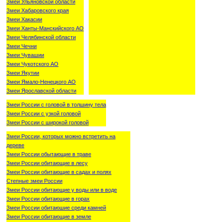
Змеи Ульяновской области
Змеи Хабаровского края
Змеи Хакасии
Змеи Ханты-Манскийского АО
Змеи Челябинской области
Змеи Чечни
Змеи Чувашии
Змеи Чукотского АО
Змеи Якутии
Змеи Ямало-Ненецкого АО
Змеи Ярославской области
Змеи России с головой в толшину тела
Змеи России с узкой головой
Змеи России с широкой головой
Змеи России, которых можно встретить на
дереве
Змеи России обытающие в траве
Змеи России обитающие в лесу
Змеи России обитающие в садах и полях
Степные змеи России
Змеи России обитающие у воды или в воде
Змеи России обитающие в горах
Змеи России обитаюшие среди камней
Змеи России обитающие в земле