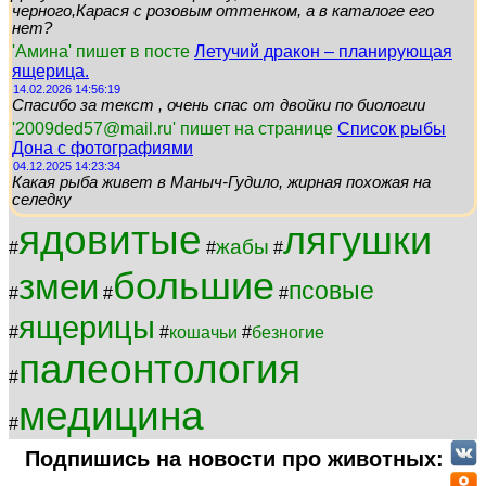
черного,Карася с розовым оттенком, а в каталоге его
нет?
'Амина' пишет в посте
Летучий дракон – планирующая
ящерица.
14.02.2026 14:56:19
Спасибо за текст , очень спас от двойки по биологии
'2009ded57@mail.ru' пишет на странице
Список рыбы
Дона с фотографиями
04.12.2025 14:23:34
Какая рыба живет в Маныч-Гудило, жирная похожая на
селедку
ядовитые
лягушки
жабы
#
#
#
большие
змеи
псовые
#
#
#
ящерицы
#
#
кошачьи
#
безногие
палеонтология
#
медицина
#
Подпишись на новости про животных: