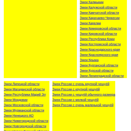
Змеи Калмыкии
Змеи Калужской области
Змеи Камчатской области
Змеи Карачаево-Черкесии
Змеи Карелии
Змеи Кемеровской области
Змеи Кировской области
Змеи Республики Коми
Змеи Костромской области
Змеи Краснодарского края
Змеи Красноярского края
Змеи Крыма
Змеи Курганской области
Змеи Курской области
Змеи Ленинградской области
Змеи Липецкой области
Змеи России с очень крупной чешуёй
Змеи Магаданской области
Змеи России с крупной чешуёй
Змеи Республики Марий Эл
Змеи России с чешуёй обычного размера
Змеи Мордовии
Змеи России с мелкой чешуёй
Змеи Московской области
Змеи России с очень маленькой чешуёй
Змеи Мурманской области
Змеи Ненецкого АО
Змеи Нижегородской области
Змеи Новгородской области