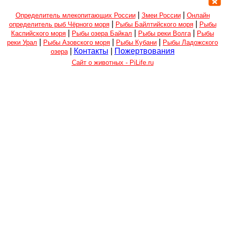
|
|
Определитель млекопитающих России
Змеи России
Онлайн
|
|
определитель рыб Чёрного моря
Рыбы Байлтийского моря
Рыбы
|
|
|
Каспийского моря
Рыбы озера Байкал
Рыбы реки Волга
Рыбы
|
|
|
реки Урал
Рыбы Азовского моря
Рыбы Кубани
Рыбы Ладожского
|
Контакты
|
Пожертвования
озера
Сайт о животных - PiLife.ru