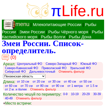
π
Life.ru
menu
|
Млекопитающие России
|
Рыбы
России
|
Змеи России
|
Рыбы Чёрного моря
|
Рыбы
Каспийского моря
|
Рыбы Волги
|
Рыбы Дона
Змеи России. Список-
определитель.
(0)
Ареал:
Центральный ФО
Северо-Западный ФО
Южный ФО
Северо-Кавказский ФО
Приволжский ФО
Уральский ФО
Сибирский ФО
Дальневосточный
Отменить фильтр
Длина:
от 10 см
от 20 см
от 30 см
от 40 см
от 50 см
от 60 см
от 70 см
от 80 см
от 90 см
от 1 метра
от 1.5 м
от 2 м. и более
Отменить фильтр
Количество чешуй по периметру:
0-9
10-19
20-29
30-39
40-49
Отменить фильтр
+
Место встречи: