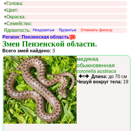
+
Голова:
+
Цвет:
+
Окраска:
+
Семейство:
Ядовитость:
Неядовитые
Ядовитые
Отменить фильтр
Регион: Пензенская область
|X
Змеи Пензенской области.
Всего змей найдено:
3
медянка
обыкновенная
coronella austriaca
Длина:
до 70 см
Чешуй вокруг тела:
19