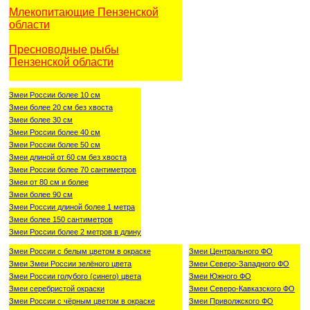
Млекопитающие Пензенской
области
Пресноводные рыбы
Пензенской области
Змеи России более 10 см
Змеи более 20 см без хвоста
Змеи более 30 см
Змеи России более 40 см
Змеи России более 50 см
Змеи длиной от 60 см без хвоста
Змеи России более 70 сантиметров
Змеи от 80 см и более
Змеи более 90 см
Змеи России длиной более 1 метра
Змеи более 150 сантиметров
Змеи России более 2 метров в длину
Змеи России с белым цветом в окраске
Змеи Центрального ФО
Змеи Змеи России зелёного цвета
Змеи Северо-Западного ФО
Змеи России голубого (синего) цвета
Змеи Южного ФО
Змеи серебристой окраски
Змеи Северо-Кавказского ФО
Змеи России с чёрным цветом в окраске
Змеи Приволжского ФО