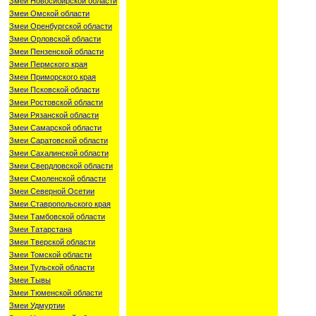
Змеи Новосибирской области
Змеи Омской области
Змеи Оренбургской области
Змеи Орловской области
Змеи Пензенской области
Змеи Пермского края
Змеи Приморского края
Змеи Псковской области
Змеи Ростовской области
Змеи Рязанской области
Змеи Самарской области
Змеи Саратовской области
Змеи Сахалинской области
Змеи Свердловской области
Змеи Смоленской области
Змеи Северной Осетии
Змеи Ставропольского края
Змеи Тамбовской области
Змеи Татарстана
Змеи Тверской области
Змеи Томской области
Змеи Тульской области
Змеи Тывы
Змеи Тюменской области
Змеи Удмуртии