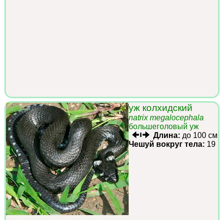
уж колхидский
natrix megalocephala
большеголовый уж
Длина:
до 100 см
Чешуй вокруг тела:
19