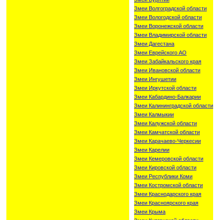
Змеи Волгоградской области
Змеи Вологодской области
Змеи Воронежской области
Змеи Владимирской области
Змеи Дагестана
Змеи Еврейского АО
Змеи Забайкальского края
Змеи Ивановской области
Змеи Ингушетии
Змеи Иркутской области
Змеи Кабардино-Балкарии
Змеи Калининградской области
Змеи Калмыкии
Змеи Калужской области
Змеи Камчатской области
Змеи Карачаево-Черкесии
Змеи Карелии
Змеи Кемеровской области
Змеи Кировской области
Змеи Республики Коми
Змеи Костромской области
Змеи Краснодарского края
Змеи Красноярского края
Змеи Крыма