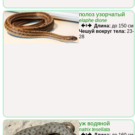
полоз узорчатый
elaphe dione
Длина:
до 150 см
Чешуй вокруг тела:
23-
28
уж водяной
natrix tesellata
Длина:
до 160 см