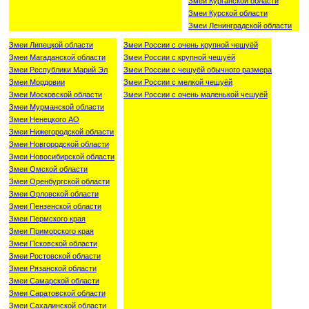
Змеи Курганской области
Змеи Курской области
Змеи Ленинградской области
Змеи Липецкой области
Змеи России с очень крупной чешуёй
Змеи Магаданской области
Змеи России с крупной чешуёй
Змеи Республики Марий Эл
Змеи России с чешуёй обычного размера
Змеи Мордовии
Змеи России с мелкой чешуёй
Змеи Московской области
Змеи России с очень маленькой чешуёй
Змеи Мурманской области
Змеи Ненецкого АО
Змеи Нижегородской области
Змеи Новгородской области
Змеи Новосибирской области
Змеи Омской области
Змеи Оренбургской области
Змеи Орловской области
Змеи Пензенской области
Змеи Пермского края
Змеи Приморского края
Змеи Псковской области
Змеи Ростовской области
Змеи Рязанской области
Змеи Самарской области
Змеи Саратовской области
Змеи Сахалинской области