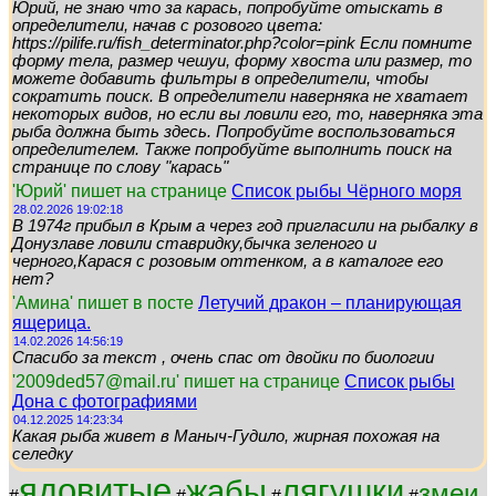
Юрий, не знаю что за карась, попробуйте отыскать в
определители, начав с розового цвета:
https://pilife.ru/fish_determinator.php?color=pink Если помните
форму тела, размер чешуи, форму хвоста или размер, то
можете добавить фильтры в определители, чтобы
сократить поиск. В определители наверняка не хватает
некоторых видов, но если вы ловили его, то, наверняка эта
рыба должна быть здесь. Попробуйте воспользоваться
определителем. Также попробуйте выполнить поиск на
странице по слову "карась"
'Юрий' пишет на странице
Список рыбы Чёрного моря
28.02.2026 19:02:18
В 1974г прибыл в Крым а через год пригласили на рыбалку в
Донузлаве ловили ставридку,бычка зеленого и
черного,Карася с розовым оттенком, а в каталоге его
нет?
'Амина' пишет в посте
Летучий дракон – планирующая
ящерица.
14.02.2026 14:56:19
Спасибо за текст , очень спас от двойки по биологии
'2009ded57@mail.ru' пишет на странице
Список рыбы
Дона с фотографиями
04.12.2025 14:23:34
Какая рыба живет в Маныч-Гудило, жирная похожая на
селедку
ядовитые
жабы
лягушки
змеи