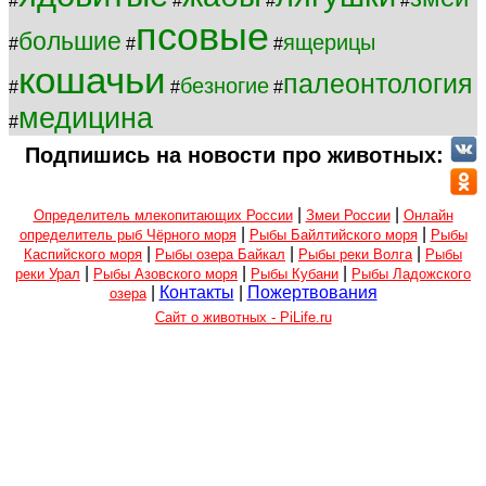
#
#
#
#
псовые
большие
ящерицы
#
#
#
кошачьи
палеонтология
безногие
#
#
#
медицина
#
Подпишись на новости про животных:
|
|
Определитель млекопитающих России
Змеи России
Онлайн
|
|
определитель рыб Чёрного моря
Рыбы Байлтийского моря
Рыбы
|
|
|
Каспийского моря
Рыбы озера Байкал
Рыбы реки Волга
Рыбы
|
|
|
реки Урал
Рыбы Азовского моря
Рыбы Кубани
Рыбы Ладожского
|
Контакты
|
Пожертвования
озера
Сайт о животных - PiLife.ru