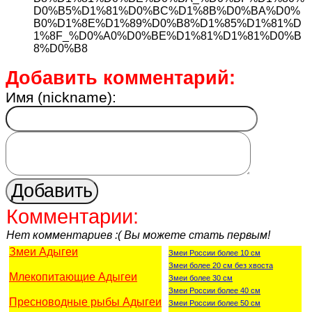
D0%B5%D1%81%D0%BC%D1%8B%D0%BA%D0%
B0%D1%8E%D1%89%D0%B8%D1%85%D1%81%D
1%8F_%D0%A0%D0%BE%D1%81%D1%81%D0%B
8%D0%B8
Добавить комментарий:
Имя (nickname):
Комментарии:
Нет комментариев :( Вы можете стать первым!
Змеи Адыгеи
Змеи России более 10 см
Змеи более 20 см без хвоста
Млекопитающие Адыгеи
Змеи более 30 см
Змеи России более 40 см
Пресноводные рыбы Адыгеи
Змеи России более 50 см