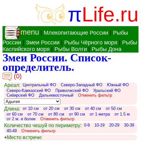
π
Life.ru
menu
|
Млекопитающие России
|
Рыбы
России
|
Змеи России
|
Рыбы Чёрного моря
|
Рыбы
Каспийского моря
|
Рыбы Волги
|
Рыбы Дона
Змеи России. Список-
определитель.
(0)
Ареал:
Центральный ФО
Северо-Западный ФО
Южный ФО
Северо-Кавказский ФО
Приволжский ФО
Уральский ФО
Сибирский ФО
Дальневосточный
Отменить фильтр
Длина:
от 10 см
от 20 см
от 30 см
от 40 см
от 50 см
от 60 см
от 70 см
от 80 см
от 90 см
от 1 метра
от 1.5 м
от 2 м. и более
Отменить фильтр
Количество чешуй по периметру:
0-9
10-19
20-29
30-39
40-49
Отменить фильтр
+
Место встречи: