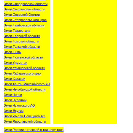
Змеи Свердловской области
Змеи Смоленской области
Змеи Северной Осетии
Змеи Ставропольского края
Змеи Тамбовской области
Змеи Татарстана
Змеи Тверской области
Змеи Томской области
Змеи Тульской области
Змеи Тывы
Змеи Тюменской области
Змеи Удмуртии
Змеи Ульяновской области
Змеи Хабаровского края
Змеи Хакасии
Змеи Ханты-Манскийского АО
Змеи Челябинской области
Змеи Чечни
Змеи Чувашии
Змеи Чукотского АО
Змеи Якутии
Змеи Ямало-Ненецкого АО
Змеи Ярославской области
Змеи России с головой в толшину тела