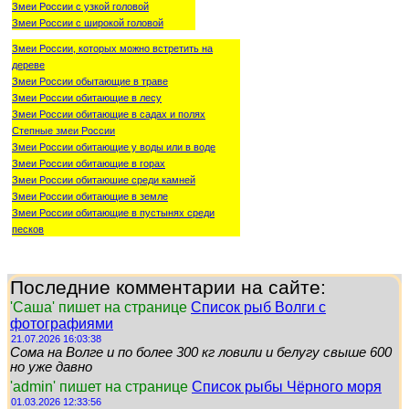
Змеи России с узкой головой
Змеи России с широкой головой
Змеи России, которых можно встретить на
дереве
Змеи России обытающие в траве
Змеи России обитающие в лесу
Змеи России обитающие в садах и полях
Степные змеи России
Змеи России обитающие у воды или в воде
Змеи России обитающие в горах
Змеи России обитаюшие среди камней
Змеи России обитающие в земле
Змеи России обитающие в пустынях среди
песков
Последние комментарии на сайте:
'Саша' пишет на странице
Список рыб Волги с
фотографиями
21.07.2026 16:03:38
Сома на Волге и по более 300 кг ловили и белугу свыше 600
но уже давно
'admin' пишет на странице
Список рыбы Чёрного моря
01.03.2026 12:33:56