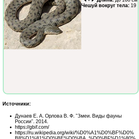
Чешуй вокруг тела:
19
Источники:
Дунаев Е. А. Орлова В. Ф. "Змеи. Виды фауны
России". 2014.
https://gbif.com/
https://ru.wikipedia.org/wiki/%D0%A1%D0%BF%D0%
B8%D1%81%D0%BE%D0%BA_%D0%BF%D1%80%