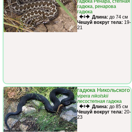
гадюка Ренара, степная
гадюка, ренарова
гадюка
Длина:
до 74 см
Чешуй вокруг тела:
19-
21
гадюка Никольского
vipera nikolskii
лесостепная гадюка
Длина:
до 85 см
Чешуй вокруг тела:
20-
23