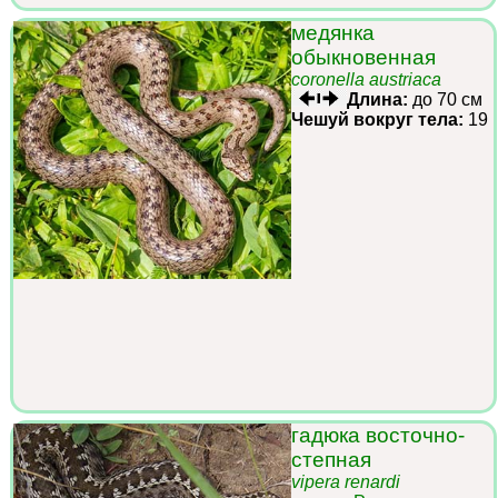
медянка
обыкновенная
coronella austriaca
Длина:
до 70 см
Чешуй вокруг тела:
19
гадюка восточно-
степная
vipera renardi