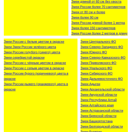
Змеи длиной от 60 см без хвоста
Змеи России более 70 сантиметров
Змеи от 80 см и более
Змеи более 90 см
Змеи России длиной более 1 метра
Змеи более 150 сантиметров
Змеи России более 2 метров в длину
Змеи России с белым цветом в окраске
Змеи Центрального ФО
Змеи Змеи России зелёного цвета
Змеи Северо-Западного ФО
Змеи России голубого (синего) цвета
Змеи Южного ФО
Змеи серебристой окраски
Змеи Северо-Кавказского ФО
Змеи России с чёрным цветом в окраске
Змеи Приволжского ФО
Змеи России с серым цветом в окраске
Змеи Уральского ФО
Змеи России бурого (коричневого) цвета в
Змеи Сибирского ФО
окраске
Змеи Дальневосточного ФО
Змеи России рыжего (оранжевого) цвета в
Змеи Адыгеи
окраске
Змеи Архангельской области
Змеи Амурской области
Змеи Республики Алтай
Змеи Алтайского края
Змеи Астраханской области
Змеи Брянской области
Змеи Башкортостана
Змеи Белгородской области
Змеи Бурятии