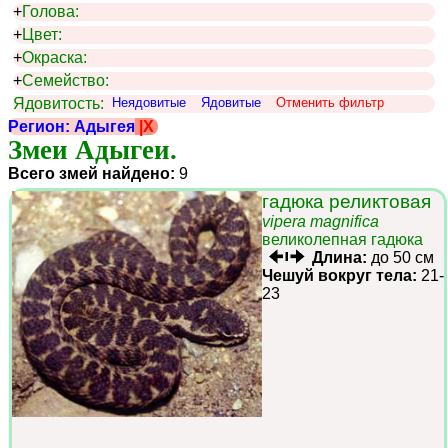
+
Голова:
+
Цвет:
+
Окраска:
+
Семейство:
Ядовитость:
Неядовитые
Ядовитые
Отменить фильтр
Регион: Адыгея
|X
Змеи Адыгеи.
Всего змей найдено:
9
гадюка реликтовая
vipera magnifica
великолепная гадюка
Длина:
до 50 см
Чешуй вокруг тела:
21-
23