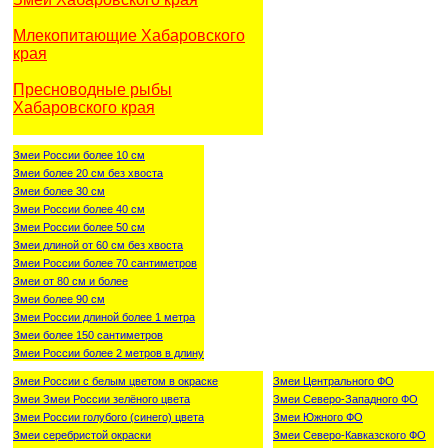
Млекопитающие Хабаровского
края
Пресноводные рыбы
Хабаровского края
Змеи России более 10 см
Змеи более 20 см без хвоста
Змеи более 30 см
Змеи России более 40 см
Змеи России более 50 см
Змеи длиной от 60 см без хвоста
Змеи России более 70 сантиметров
Змеи от 80 см и более
Змеи более 90 см
Змеи России длиной более 1 метра
Змеи более 150 сантиметров
Змеи России более 2 метров в длину
Змеи России с белым цветом в окраске
Змеи Центрального ФО
Змеи Змеи России зелёного цвета
Змеи Северо-Западного ФО
Змеи России голубого (синего) цвета
Змеи Южного ФО
Змеи серебристой окраски
Змеи Северо-Кавказского ФО