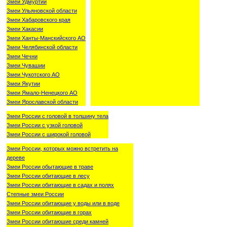
Змеи Удмуртии
Змеи Ульяновской области
Змеи Хабаровского края
Змеи Хакасии
Змеи Ханты-Манскийского АО
Змеи Челябинской области
Змеи Чечни
Змеи Чувашии
Змеи Чукотского АО
Змеи Якутии
Змеи Ямало-Ненецкого АО
Змеи Ярославской области
Змеи России с головой в толшину тела
Змеи России с узкой головой
Змеи России с широкой головой
Змеи России, которых можно встретить на
дереве
Змеи России обытающие в траве
Змеи России обитающие в лесу
Змеи России обитающие в садах и полях
Степные змеи России
Змеи России обитающие у воды или в воде
Змеи России обитающие в горах
Змеи России обитаюшие среди камней