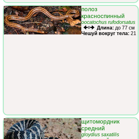
полоз
красноспинный
oocatochus rufodorsatus
Длина:
до 77 см
Чешуй вокруг тела:
21
щитомордник
средний
gloydius saxatilis