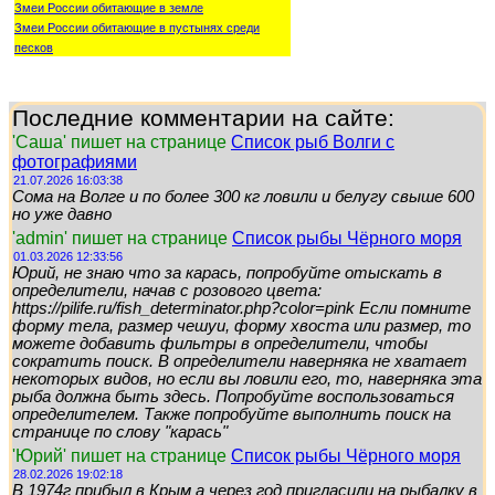
Змеи России обитающие в земле
Змеи России обитающие в пустынях среди
песков
Последние комментарии на сайте:
'Саша' пишет на странице
Список рыб Волги с
фотографиями
21.07.2026 16:03:38
Сома на Волге и по более 300 кг ловили и белугу свыше 600
но уже давно
'admin' пишет на странице
Список рыбы Чёрного моря
01.03.2026 12:33:56
Юрий, не знаю что за карась, попробуйте отыскать в
определители, начав с розового цвета:
https://pilife.ru/fish_determinator.php?color=pink Если помните
форму тела, размер чешуи, форму хвоста или размер, то
можете добавить фильтры в определители, чтобы
сократить поиск. В определители наверняка не хватает
некоторых видов, но если вы ловили его, то, наверняка эта
рыба должна быть здесь. Попробуйте воспользоваться
определителем. Также попробуйте выполнить поиск на
странице по слову "карась"
'Юрий' пишет на странице
Список рыбы Чёрного моря
28.02.2026 19:02:18
В 1974г прибыл в Крым а через год пригласили на рыбалку в