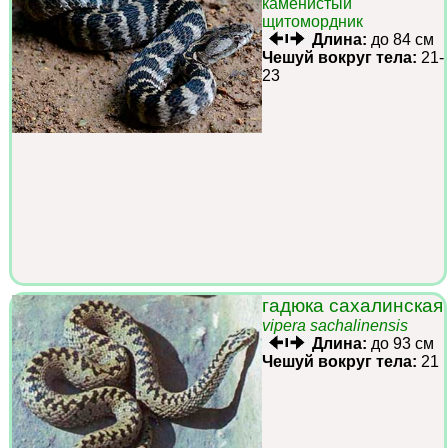
каменистый
щитомордник
Длина:
до 84 см
Чешуй вокруг тела:
21-
23
гадюка сахалинская
vipera sachalinensis
Длина:
до 93 см
Чешуй вокруг тела:
21