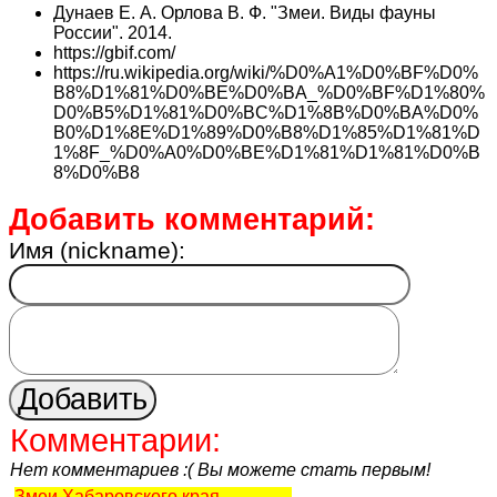
Дунаев Е. А. Орлова В. Ф. "Змеи. Виды фауны
России". 2014.
https://gbif.com/
https://ru.wikipedia.org/wiki/%D0%A1%D0%BF%D0%
B8%D1%81%D0%BE%D0%BA_%D0%BF%D1%80%
D0%B5%D1%81%D0%BC%D1%8B%D0%BA%D0%
B0%D1%8E%D1%89%D0%B8%D1%85%D1%81%D
1%8F_%D0%A0%D0%BE%D1%81%D1%81%D0%B
8%D0%B8
Добавить комментарий:
Имя (nickname):
Комментарии:
Нет комментариев :( Вы можете стать первым!
Змеи Хабаровского края