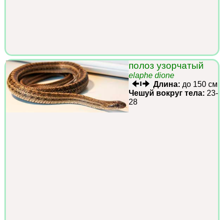
полоз узорчатый
elaphe dione
Длина:
до 150 см
Чешуй вокруг тела:
23-
28