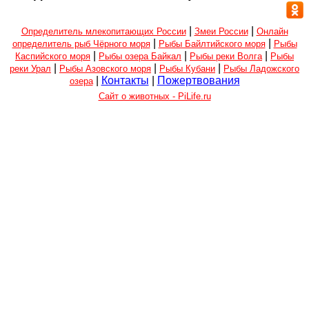
|
|
Определитель млекопитающих России
Змеи России
Онлайн
|
|
определитель рыб Чёрного моря
Рыбы Байлтийского моря
Рыбы
|
|
|
Каспийского моря
Рыбы озера Байкал
Рыбы реки Волга
Рыбы
|
|
|
реки Урал
Рыбы Азовского моря
Рыбы Кубани
Рыбы Ладожского
|
Контакты
|
Пожертвования
озера
Сайт о животных - PiLife.ru