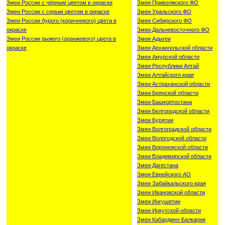
Змеи России с чёрным цветом в окраске
Змеи Приволжского ФО
Змеи России с серым цветом в окраске
Змеи Уральского ФО
Змеи России бурого (коричневого) цвета в
Змеи Сибирского ФО
окраске
Змеи Дальневосточного ФО
Змеи России рыжего (оранжевого) цвета в
Змеи Адыгеи
окраске
Змеи Архангельской области
Змеи Амурской области
Змеи Республики Алтай
Змеи Алтайского края
Змеи Астраханской области
Змеи Брянской области
Змеи Башкортостана
Змеи Белгородской области
Змеи Бурятии
Змеи Волгоградской области
Змеи Вологодской области
Змеи Воронежской области
Змеи Владимирской области
Змеи Дагестана
Змеи Еврейского АО
Змеи Забайкальского края
Змеи Ивановской области
Змеи Ингушетии
Змеи Иркутской области
Змеи Кабардино-Балкарии