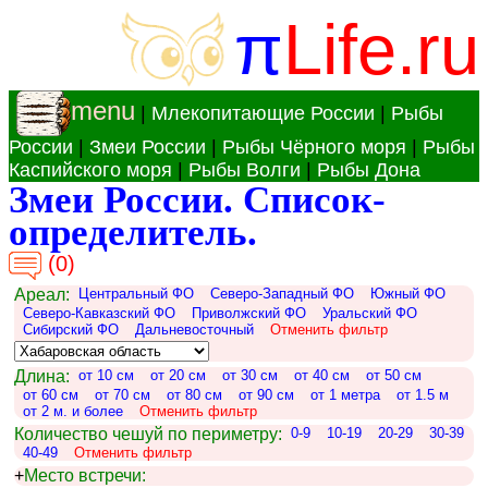
π
Life.ru
menu
|
Млекопитающие России
|
Рыбы
России
|
Змеи России
|
Рыбы Чёрного моря
|
Рыбы
Каспийского моря
|
Рыбы Волги
|
Рыбы Дона
Змеи России. Список-
определитель.
(0)
Ареал:
Центральный ФО
Северо-Западный ФО
Южный ФО
Северо-Кавказский ФО
Приволжский ФО
Уральский ФО
Сибирский ФО
Дальневосточный
Отменить фильтр
Длина:
от 10 см
от 20 см
от 30 см
от 40 см
от 50 см
от 60 см
от 70 см
от 80 см
от 90 см
от 1 метра
от 1.5 м
от 2 м. и более
Отменить фильтр
Количество чешуй по периметру:
0-9
10-19
20-29
30-39
40-49
Отменить фильтр
+
Место встречи: