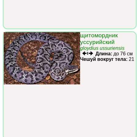
щитомордник
уссурийский
gloydius ussuriensis
Длина:
до 76 см
Чешуй вокруг тела:
21