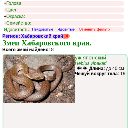
+
Голова:
+
Цвет:
+
Окраска:
+
Семейство:
Ядовитость:
Неядовитые
Ядовитые
Отменить фильтр
Регион: Хабаровский край
|X
Змеи Хабаровского края.
Всего змей найдено:
8
уж японский
Hebius vibakari
Длина:
до 40 см
Чешуй вокруг тела:
19