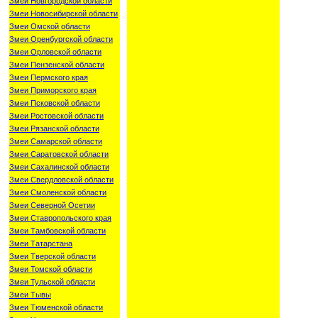
Змеи Новгородской области
Змеи Новосибирской области
Змеи Омской области
Змеи Оренбургской области
Змеи Орловской области
Змеи Пензенской области
Змеи Пермского края
Змеи Приморского края
Змеи Псковской области
Змеи Ростовской области
Змеи Рязанской области
Змеи Самарской области
Змеи Саратовской области
Змеи Сахалинской области
Змеи Свердловской области
Змеи Смоленской области
Змеи Северной Осетии
Змеи Ставропольского края
Змеи Тамбовской области
Змеи Татарстана
Змеи Тверской области
Змеи Томской области
Змеи Тульской области
Змеи Тывы
Змеи Тюменской области