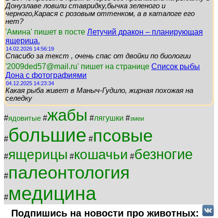
Донузлаве ловили ставридку,бычка зеленого и
черного,Карася с розовым оттенком, а в каталоге его
нет?
'Амина' пишет в посте
Летучий дракон – планирующая
ящерица.
14.02.2026 14:56:19
Спасибо за текст , очень спас от двойки по биологии
'2009ded57@mail.ru' пишет на странице
Список рыбы
Дона с фотографиями
04.12.2025 14:23:34
Какая рыба живет в Маныч-Гудило, жирная похожая на
селедку
жабы
#
#
#
лягушки
#
ядовитые
змеи
большие
псовые
#
#
безногие
ящерицы
кошачьи
#
#
#
палеонтология
#
медицина
#
Подпишись на новости про животных: