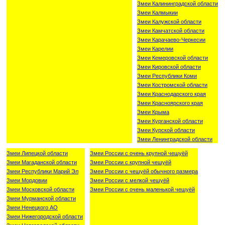
Змеи Калининградской области
Змеи Калмыкии
Змеи Калужской области
Змеи Камчатской области
Змеи Карачаево-Черкесии
Змеи Карелии
Змеи Кемеровской области
Змеи Кировской области
Змеи Республики Коми
Змеи Костромской области
Змеи Краснодарского края
Змеи Красноярского края
Змеи Крыма
Змеи Курганской области
Змеи Курской области
Змеи Ленинградской области
Змеи Липецкой области
Змеи России с очень крупной чешуёй
Змеи Магаданской области
Змеи России с крупной чешуёй
Змеи Республики Марий Эл
Змеи России с чешуёй обычного размера
Змеи Мордовии
Змеи России с мелкой чешуёй
Змеи Московской области
Змеи России с очень маленькой чешуёй
Змеи Мурманской области
Змеи Ненецкого АО
Змеи Нижегородской области