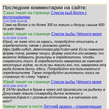
Последние комментарии на сайте:
'Саша' пишет на странице
Список рыб Волги с
фотографиями
21.07.2026 16:03:38
Сома на Волге и по более 300 кг ловили и белугу свыше 600
но уже давно
'admin' пишет на странице
Список рыбы Чёрного моря
01.03.2026 12:33:56
Юрий, не знаю что за карась, попробуйте отыскать в
определители, начав с розового цвета:
https://pilife.ru/fish_determinator.php?color=pink Если помните
форму тела, размер чешуи, форму хвоста или размер, то
можете добавить фильтры в определители, чтобы
сократить поиск. В определители наверняка не хватает
некоторых видов, но если вы ловили его, то, наверняка эта
рыба должна быть здесь. Попробуйте воспользоваться
определителем. Также попробуйте выполнить поиск на
странице по слову "карась"
'Юрий' пишет на странице
Список рыбы Чёрного моря
28.02.2026 19:02:18
В 1974г прибыл в Крым а через год пригласили на рыбалку в
Донузлаве ловили ставридку,бычка зеленого и
черного,Карася с розовым оттенком, а в каталоге его
нет?
'Амина' пишет в посте
Летучий дракон – планирующая