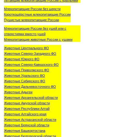
Летающие млекопитающие России с крыльями
Млекопитающие России без шерсти
Короткошёрстные млекопитающие России
Пушистые млекопитающие России
Млекопитающие России без ушей или с
отверстиями вместо ушей
Млекопитающие животные России с ушами
Животные Центрального ФО
Животные Северо-Западного ФО
Животные Южного ФО
Животные Северо-Кавказского ФО
Животные Приволжского ФО
Животные Уральского ФО
Животные Сибирского ФО
Животные Дальневосточного ФО
Животные Адыгеи
Животные Архангельской области
Животные Амурской области
Животные Республики Алтай
Животные Алтайского края
Животные Астраханской области
Животные Брянской области
Животные Башкортостана
Животные Белгородской области