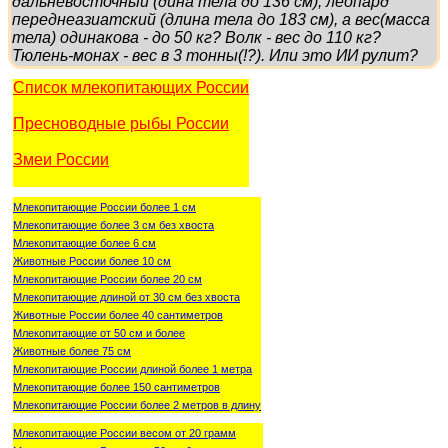
дальневосточный (дина тела до 136 см), леопард
переднеазиатский (длина тела до 183 см), а вес(масса
тела) одинакова - до 50 кг? Волк - вес до 110 кг?
Тюлень-монах - вес в 3 тонны(!?). Или это ИИ рулит?
Список млекопитающих России
Пресноводные рыбы России
Змеи России
Млекопитающие России более 1 см
Млекопитающие более 3 см без хвоста
Млекопитающие более 6 см
Животные России более 10 см
Млекопитающие России более 20 см
Млекопитающие длиной от 30 см без хвоста
Животные России более 40 сантиметров
Млекопитающие от 50 см и более
Животные более 75 см
Млекопитающие России длиной более 1 метра
Млекопитающие более 150 сантиметров
Млекопитающие России более 2 метров в длину
Млекопитающие России весом от 20 грамм