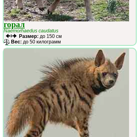
горал
Naemorhaedus caudatus
Размер:
до 150 см
Вес:
до 50 килограмм