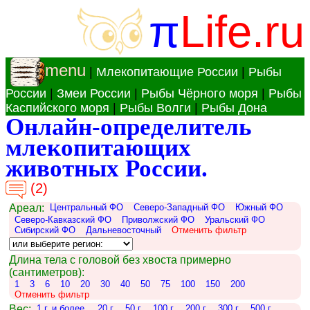
π
Life.ru
menu
|
Млекопитающие России
|
Рыбы
России
|
Змеи России
|
Рыбы Чёрного моря
|
Рыбы
Каспийского моря
|
Рыбы Волги
|
Рыбы Дона
Онлайн-определитель
млекопитающих
животных России.
(2)
Ареал:
Центральный ФО
Северо-Западный ФО
Южный ФО
Северо-Кавказский ФО
Приволжский ФО
Уральский ФО
Сибирский ФО
Дальневосточный
Отменить фильтр
Длина тела с головой без хвоста примерно
(сантиметров):
1
3
6
10
20
30
40
50
75
100
150
200
Отменить фильтр
Вес:
1 г. и более.
20 г.
50 г.
100 г.
200 г.
300 г.
500 г.