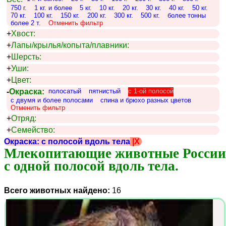
750 г.
1 кг. и более
5 кг.
10 кг.
20 кг.
30 кг.
40 кг.
50 кг.
70 кг.
100 кг.
150 кг.
200 кг.
300 кг.
500 кг.
более тонны
более 2 т.
Отменить фильтр
+
Хвост:
+
Лапы/крылья/копыта/плавники:
+
Шерсть:
+
Уши:
+
Цвет:
-
Окраска:
полосатый
пятнистый
c 1-ой полосой
с двумя и более полосами
спина и брюхо разных цветов
Отменить фильтр
+
Отряд:
+
Семейство:
Окраска: с полосой вдоль тела
|X
Млекопитающие животные России 
с одной полосой вдоль тела.
Всего животных найдено:
16