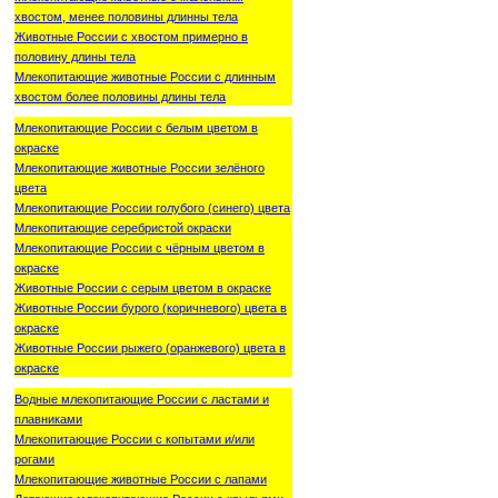
хвостом, менее половины длинны тела
Животные России с хвостом примерно в
половину длины тела
Млекопитающие животные России с длинным
хвостом более половины длины тела
Млекопитающие России с белым цветом в
окраске
Млекопитающие животные России зелёного
цвета
Млекопитающие России голубого (синего) цвета
Млекопитающие серебристой окраски
Млекопитающие России с чёрным цветом в
окраске
Животные России с серым цветом в окраске
Животные России бурого (коричневого) цвета в
окраске
Животные России рыжего (оранжевого) цвета в
окраске
Водные млекопитающие России с ластами и
плавниками
Млекопитающие России с копытами и/или
рогами
Млекопитающие животные России с лапами