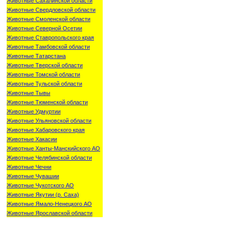
Животные Сахалинской области
Животные Свердловской области
Животные Смоленской области
Животные Северной Осетии
Животные Ставропольского края
Животные Тамбовской области
Животные Татарстана
Животные Тверской области
Животные Томской области
Животные Тульской области
Животные Тывы
Животные Тюменской области
Животные Удмуртии
Животные Ульяновской области
Животные Хабаровского края
Животные Хакасии
Животные Ханты-Манскийского АО
Животные Челябинской области
Животные Чечни
Животные Чувашии
Животные Чукотского АО
Животные Якутии (р. Саха)
Животные Ямало-Ненецкого АО
Животные Ярославской области