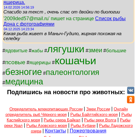
ящерица.
14.02.2026 14:56:19
Спасибо за текст , очень спас от двойки по биологии
'2009ded57@mail.ru' пишет на странице
Список рыбы
Дона с фотографиями
04.12.2025 14:23:34
Какая рыба живет в Маныч-Гудило, жирная похожая на
селедку
лягушки
змеи
#
ядовитые
#
#
#
#
большие
жабы
кошачьи
псовые
#
#
ящерицы
#
безногие
палеонтология
#
#
медицина
#
Подпишись на новости про животных:
|
|
Определитель млекопитающих России
Змеи России
Онлайн
|
|
определитель рыб Чёрного моря
Рыбы Байлтийского моря
Рыбы
|
|
|
Каспийского моря
Рыбы озера Байкал
Рыбы реки Волга
Рыбы
|
|
|
реки Урал
Рыбы Азовского моря
Рыбы Кубани
Рыбы Ладожского
|
Контакты
|
Пожертвования
озера