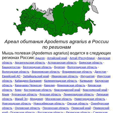
Ареал обитания Apodemus agrarius в России
по регионам
Мышь полевая (Apodemus agrarius) водится в следующих
регионах России:
Адыгея
-
Алтайский край
-
Алтай (Республика)
-
Амурская
область
-
Архангельская область
-
Астраханская область
-
Брянская область
-
Башкортостан
-
Белгородская область
-
Бурятия
-
Волгоградская область
-
Вологодская область
-
Воронежская область
-
Владимирская область
-
Дагестан
-
Еврейский АО
-
Забайкальский край
-
Ивановская область
-
Ингушетия
-
Иркутская
область
-
Кабардино-Балкария
-
Калининградская область
-
Калмыкия
-
Калужская
область
-
Карачаево-Черкесия
-
Карелия
-
Кемеровская область
-
Кировская
область
-
Коми
-
Костромская область
-
Краснодарский край
-
Красноярский край
-
Крым
-
Курганская область
-
Курская область
-
Ленинградская область
-
Липецкая
область
-
Марий Эл
-
Мордовия
-
Московская область
-
Нижегородская область
-
Новгородская область
-
Новосибирская область
-
Омская область
-
Оренбургская
область
-
Орловская область
-
Пензенская область
-
Пермский край
-
Приморский
край
-
Псковская область
-
Ростовская область
-
Рязанская область
-
Самарская