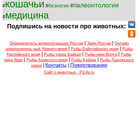
кошачьи
палеонтология
#
#
безногие
#
медицина
#
Подпишись на новости про животных:
|
|
Определитель млекопитающих России
Змеи России
Онлайн
|
|
определитель рыб Чёрного моря
Рыбы Байлтийского моря
Рыбы
|
|
|
Каспийского моря
Рыбы озера Байкал
Рыбы реки Волга
Рыбы
|
|
|
реки Урал
Рыбы Азовского моря
Рыбы Кубани
Рыбы Ладожского
|
Контакты
|
Пожертвования
озера
Сайт о животных - PiLife.ru