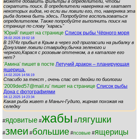
можете добавить фильтры в определители, чтобы
сократить поиск. В определители наверняка не хватает
некоторых видов, но если вы ловили его, то, наверняка эта
рыба должна быть здесь. Попробуйте воспользоваться
определителем. Также попробуйте выполнить поиск на
странице по слову "карась"
'Юрий' пишет на странице
Список рыбы Чёрного моря
28.02.2026 19:02:18
В 1974г прибыл в Крым а через год пригласили на рыбалку в
Донузлаве ловили ставридку,бычка зеленого и
черного,Карася с розовым оттенком, а в каталоге его
нет?
'Амина' пишет в посте
Летучий дракон – планирующая
ящерица.
14.02.2026 14:56:19
Спасибо за текст , очень спас от двойки по биологии
'2009ded57@mail.ru' пишет на странице
Список рыбы
Дона с фотографиями
04.12.2025 14:23:34
Какая рыба живет в Маныч-Гудило, жирная похожая на
селедку
жабы
лягушки
ядовитые
#
#
#
змеи
большие
ящерицы
#
#
#
псовые
#