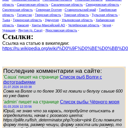
область
-
Саратовская область
-
Сахалинская область
-
Свердловская область
-
Смоленская область
-
Северная Осетия
-
Ставропольский край
-
Тамбовская
область
-
Татарстан
-
Тверская область
-
Томская область
-
Тульская область
-
Тыва
-
Тюменская область
-
Удмуртия
-
Ульяновская область
-
Хабаровская
область
-
Хакасия
-
Ханты-Мансийский АО
-
Челябенская область
-
Чечня
-
Чувашия
-
Якутия (р. Саха)
-
Ярославская область
-
Ссылки:
Ссылка на статью в википедии:
https://ru.wikipedia.org/wiki/%D0%9F%D0%BE%D0%
Последние комментарии на сайте:
'Саша' пишет на странице
Список рыб Волги с
фотографиями
21.07.2026 16:03:38
Сома на Волге и по более 300 кг ловили и белугу свыше 600
но уже давно
'admin' пишет на странице
Список рыбы Чёрного моря
01.03.2026 12:33:56
Юрий, не знаю что за карась, попробуйте отыскать в
определители, начав с розового цвета:
https://pilife.ru/fish_determinator.php?color=pink Если помните
форму тела, размер чешуи, форму хвоста или размер, то