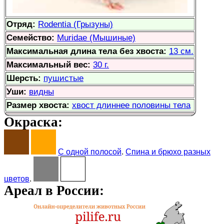
Отряд:
Rodentia (Грызуны)
Семейство:
Muridae (Мышиные)
Максимальная длина тела без хвоста:
13 см.
Максимальный вес:
30 г.
Шерсть:
пушистые
Уши:
видны
Размер хвоста:
хвост длиннее половины тела
Окраска:
С одной полосой
.
Спина и брюхо разных
цветов
.
Ареал в России: