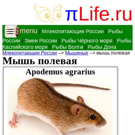
π
Life.ru
menu
|
Млекопитающие России
|
Рыбы
России
|
Змеи России
|
Рыбы Чёрного моря
|
Рыбы
Каспийского моря
|
Рыбы Волги
|
Рыбы Дона
Млекопитающие России
-->
Мышиные
--> мышь полевая
Мышь полевая
Apodemus agrarius