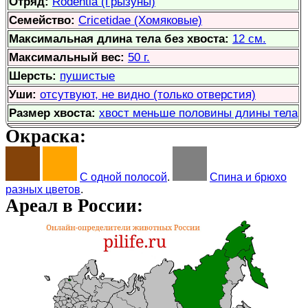
Отряд:
Rodentia (Грызуны)
Семейство:
Cricetidae (Хомяковые)
Максимальная длина тела без хвоста:
12 см.
Максимальный вес:
50 г.
Шерсть:
пушистые
Уши:
отсутвуют, не видно (только отверстия)
Размер хвоста:
хвост меньше половины длины тела
Окраска:
С одной полосой
.
Спина и брюхо
разных цветов
.
Ареал в России: