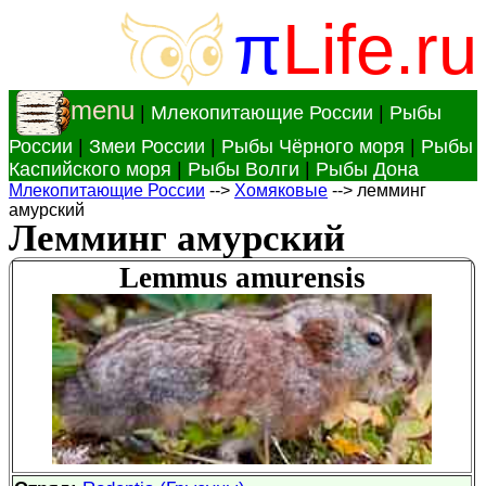
π
Life.ru
menu
|
Млекопитающие России
|
Рыбы
России
|
Змеи России
|
Рыбы Чёрного моря
|
Рыбы
Каспийского моря
|
Рыбы Волги
|
Рыбы Дона
Млекопитающие России
-->
Хомяковые
--> лемминг
амурский
Лемминг амурский
Lemmus amurensis