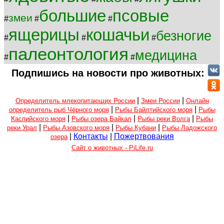
большие
псовые
змеи
#
#
#
ящерицы
кошачьи
безногие
#
#
#
палеонтология
медицина
#
#
Подпишись на новости про животных:
|
|
Определитель млекопитающих России
Змеи России
Онлайн
|
|
определитель рыб Чёрного моря
Рыбы Байлтийского моря
Рыбы
|
|
|
Каспийского моря
Рыбы озера Байкал
Рыбы реки Волга
Рыбы
|
|
|
реки Урал
Рыбы Азовского моря
Рыбы Кубани
Рыбы Ладожского
|
Контакты
|
Пожертвования
озера
Сайт о животных - PiLife.ru