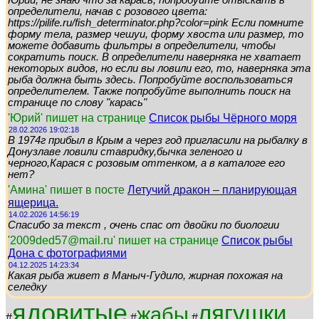
Юрий, не знаю что за карась, попробуйте отыскать в
определители, начав с розового цвета:
https://pilife.ru/fish_determinator.php?color=pink Если помните
форму тела, размер чешуи, форму хвоста или размер, то
можете добавить фильтры в определители, чтобы
сократить поиск. В определители наверняка не хватает
некоторых видов, но если вы ловили его, то, наверняка эта
рыба должна быть здесь. Попробуйте воспользоваться
определителем. Также попробуйте выполнить поиск на
странице по слову "карась"
'Юрий' пишет на странице
Список рыбы Чёрного моря
28.02.2026 19:02:18
В 1974г прибыл в Крым а через год пригласили на рыбалку в
Донузлаве ловили ставридку,бычка зеленого и
черного,Карася с розовым оттенком, а в каталоге его
нет?
'Амина' пишет в посте
Летучий дракон – планирующая
ящерица.
14.02.2026 14:56:19
Спасибо за текст , очень спас от двойки по биологии
'2009ded57@mail.ru' пишет на странице
Список рыбы
Дона с фотографиями
04.12.2025 14:23:34
Какая рыба живет в Маныч-Гудило, жирная похожая на
селедку
ядовитые
лягушки
жабы
#
#
#