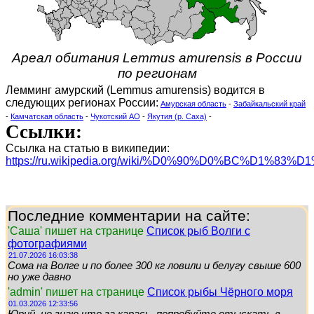
Ареал обитания Lemmus amurensis в России
по регионам
Лемминг амурский (Lemmus amurensis) водится в
следующих регионах России:
Амурская область
-
Забайкальский край
-
Камчатская область
-
Чукотский АО
-
Якутия (р. Саха)
-
Ссылки:
Ссылка на статью в википедии:
https://ru.wikipedia.org/wiki/%D0%90%D0%BC%D1%
Последние комментарии на сайте:
'Саша' пишет на странице
Список рыб Волги с
фотографиями
21.07.2026 16:03:38
Сома на Волге и по более 300 кг ловили и белугу свыше 600
но уже давно
'admin' пишет на странице
Список рыбы Чёрного моря
01.03.2026 12:33:56