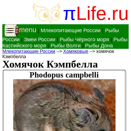
π
Life.ru
menu
|
Млекопитающие России
|
Рыбы
России
|
Змеи России
|
Рыбы Чёрного моря
|
Рыбы
Каспийского моря
|
Рыбы Волги
|
Рыбы Дона
Млекопитающие России
-->
Хомяковые
--> хомячок
Кэмпбелла
Хомячок Кэмпбелла
Phodopus campbelli