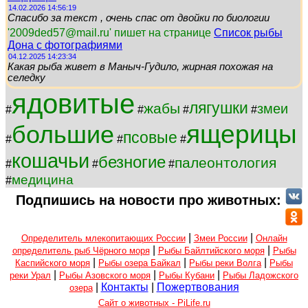
14.02.2026 14:56:19
Спасибо за текст , очень спас от двойки по биологии
'2009ded57@mail.ru' пишет на странице
Список рыбы
Дона с фотографиями
04.12.2025 14:23:34
Какая рыба живет в Маныч-Гудило, жирная похожая на
селедку
ядовитые
лягушки
жабы
змеи
#
#
#
#
ящерицы
большие
псовые
#
#
#
кошачьи
безногие
палеонтология
#
#
#
медицина
#
Подпишись на новости про животных:
|
|
Определитель млекопитающих России
Змеи России
Онлайн
|
|
определитель рыб Чёрного моря
Рыбы Байлтийского моря
Рыбы
|
|
|
Каспийского моря
Рыбы озера Байкал
Рыбы реки Волга
Рыбы
|
|
|
реки Урал
Рыбы Азовского моря
Рыбы Кубани
Рыбы Ладожского
|
Контакты
|
Пожертвования
озера
Сайт о животных - PiLife.ru