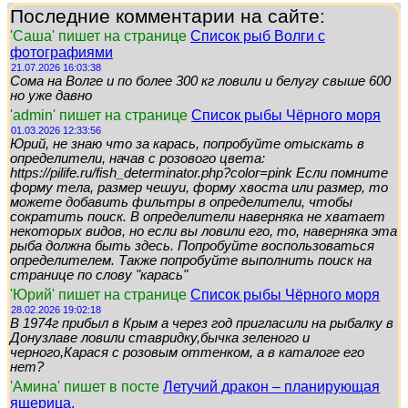
Последние комментарии на сайте:
'Саша' пишет на странице
Список рыб Волги с
фотографиями
21.07.2026 16:03:38
Сома на Волге и по более 300 кг ловили и белугу свыше 600
но уже давно
'admin' пишет на странице
Список рыбы Чёрного моря
01.03.2026 12:33:56
Юрий, не знаю что за карась, попробуйте отыскать в
определители, начав с розового цвета:
https://pilife.ru/fish_determinator.php?color=pink Если помните
форму тела, размер чешуи, форму хвоста или размер, то
можете добавить фильтры в определители, чтобы
сократить поиск. В определители наверняка не хватает
некоторых видов, но если вы ловили его, то, наверняка эта
рыба должна быть здесь. Попробуйте воспользоваться
определителем. Также попробуйте выполнить поиск на
странице по слову "карась"
'Юрий' пишет на странице
Список рыбы Чёрного моря
28.02.2026 19:02:18
В 1974г прибыл в Крым а через год пригласили на рыбалку в
Донузлаве ловили ставридку,бычка зеленого и
черного,Карася с розовым оттенком, а в каталоге его
нет?
'Амина' пишет в посте
Летучий дракон – планирующая
ящерица.