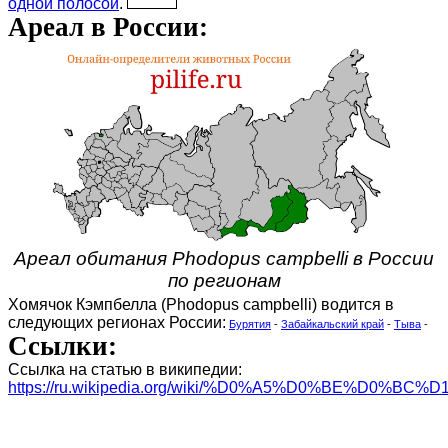
одной полосой
.
Ареал в России:
Ареал обитания Phodopus campbelli в России
по регионам
Хомячок Кэмпбелла (Phodopus campbelli) водится в
следующих регионах России:
Бурятия
-
Забайкальский край
-
Тыва
-
Ссылки:
Ссылка на статью в википедии:
https://ru.wikipedia.org/wiki/%D0%A5%D0%BE%D0