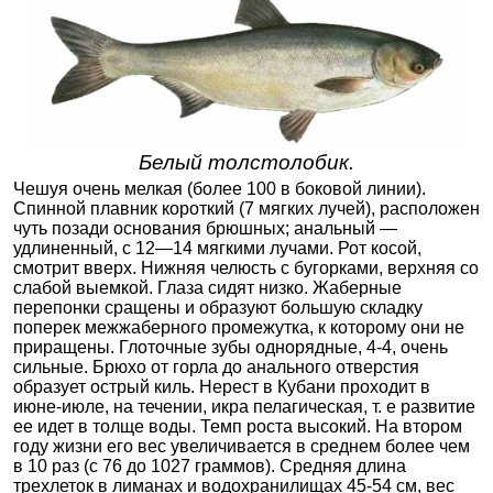
Белый толстолобик.
Чешуя очень мелкая (более 100 в боковой линии).
Спинной плавник короткий (7 мягких лучей), расположен
чуть позади основания брюшных; анальный —
удлиненный, с 12—14 мягкими лучами. Рот косой,
смотрит вверх. Нижняя челюсть с бугорками, верхняя со
слабой выемкой. Глаза сидят низко. Жаберные
перепонки сращены и образуют большую складку
поперек межжаберного промежутка, к которому они не
приращены. Глоточные зубы однорядные, 4-4, очень
сильные. Брюхо от горла до анального отверстия
образует острый киль. Нерест в Кубани проходит в
июне-июле, на течении, икра пелагическая, т. е развитие
ее идет в толще воды. Темп роста высокий. На втором
году жизни его вес увеличивается в среднем более чем
в 10 раз (с 76 до 1027 граммов). Средняя длина
трехлеток в лиманах и водохранилищах 45-54 см, вес