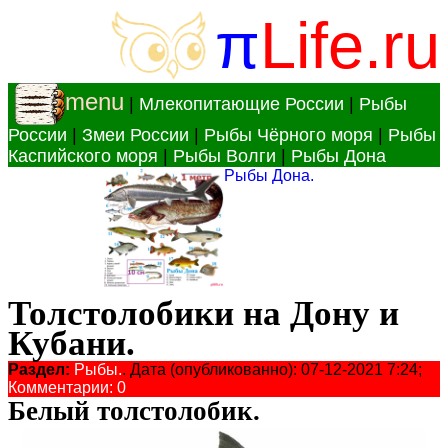
π
Life.ru
menu
|
Млекопитающие России
|
Рыбы
России
|
Змеи России
|
Рыбы Чёрного моря
|
Рыбы
Каспийского моря
|
Рыбы Волги
|
Рыбы Дона
Рыбы Дона.
Толстолобики на Дону и
Кубани.
Раздел:
Рыбы.
. Дата (опубликованно): 07-12-2021 7:24;
Комментарии: 0
Белый толстолобик.