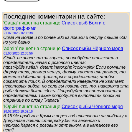
Последние комментарии на сайте:
'Саша' пишет на странице
Список рыб Волги с
фотографиями
21.07.2026 16:03:38
Сома на Волге и по более 300 кг ловили и белугу свыше 600
но уже давно
'admin' пишет на странице
Список рыбы Чёрного моря
01.03.2026 12:33:56
Юрий, не знаю что за карась, попробуйте отыскать в
определители, начав с розового цвета:
https://pilife.ru/fish_determinator.php?color=pink Если помните
форму тела, размер чешуи, форму хвоста или размер, то
можете добавить фильтры в определители, чтобы
сократить поиск. В определители наверняка не хватает
некоторых видов, но если вы ловили его, то, наверняка эта
рыба должна быть здесь. Попробуйте воспользоваться
определителем. Также попробуйте выполнить поиск на
странице по слову "карась"
'Юрий' пишет на странице
Список рыбы Чёрного моря
28.02.2026 19:02:18
В 1974г прибыл в Крым а через год пригласили на рыбалку в
Донузлаве ловили ставридку,бычка зеленого и
черного,Карася с розовым оттенком, а в каталоге его
нет?