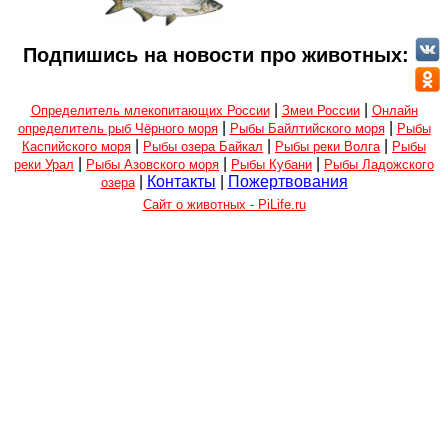
Подпишись на новости про животных:
|
|
Определитель млекопитающих России
Змеи России
Онлайн
|
|
определитель рыб Чёрного моря
Рыбы Байлтийского моря
Рыбы
|
|
|
Каспийского моря
Рыбы озера Байкал
Рыбы реки Волга
Рыбы
|
|
|
реки Урал
Рыбы Азовского моря
Рыбы Кубани
Рыбы Ладожского
|
Контакты
|
Пожертвования
озера
Сайт о животных - PiLife.ru