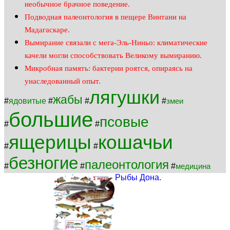
необычное брачное поведение.
Подводная палеонтология в пещере Винтани на
Мадагаскаре.
Вымирание связали с мега-Эль-Ниньо: климатические
качели могли способствовать Великому вымиранию.
Микробная память: бактерии роятся, опираясь на
унаследованный опыт.
лягушки
жабы
#
ядовитые
#
#
#
змеи
большие
псовые
#
#
ящерицы
кошачьи
#
#
безногие
палеонтология
#
#
#
медицина
Рыбы Дона.