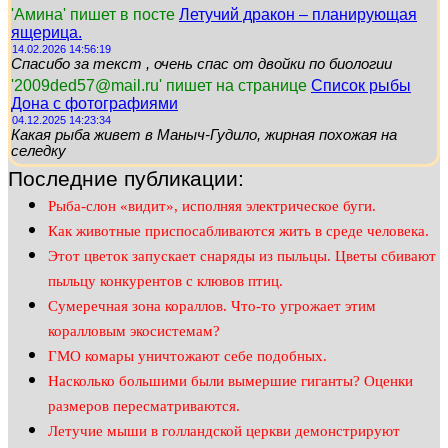
'Амина' пишет в посте
Летучий дракон – планирующая
ящерица.
14.02.2026 14:56:19
Спасибо за текст , очень спас от двойки по биологии
'2009ded57@mail.ru' пишет на странице
Список рыбы
Дона с фотографиями
04.12.2025 14:23:34
Какая рыба живет в Маныч-Гудило, жирная похожая на
селедку
Последние публикации:
Рыба-слон «видит», исполняя электрическое буги.
Как животные приспосабливаются жить в среде человека.
Этот цветок запускает снаряды из пыльцы. Цветы сбивают
пыльцу конкурентов с клювов птиц.
Сумеречная зона кораллов. Что-то угрожает этим
коралловым экосистемам?
ГМО комары уничтожают себе подобных.
Насколько большими были вымершие гиганты? Оценки
размеров пересматриваются.
Летучие мыши в голландской церкви демонстрируют