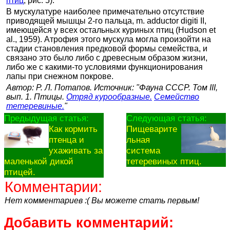
птиц
; рис. 5).
В мускулатуре наиболее примечательно отсутствие
приводящей мышцы 2-го пальца, m. adductor digiti II,
имеющейся у всех остальных куриных птиц (Hudson et
al., 1959). Атрофия этого мускула могла произойти на
стадии становления предковой формы семейства, и
связано это было либо с древесным образом жизни,
либо же с какими-то условиями функционирования
лапы при снежном покрове.
Автор: Р. Л. Потапов. Источник: "Фауна СССР. Том III,
вып. 1. Птицы.
Отряд курообразные.
Семейство
тетеревиные.
"
Предыдущая статья:
Следующая статья:
Как кормить
Пищеварите
птенца и
льная
ухаживать за
система
маленькой дикой
тетеревиных птиц.
птицей.
Комментарии:
Нет комментариев :( Вы можете стать первым!
Добавить комментарий: