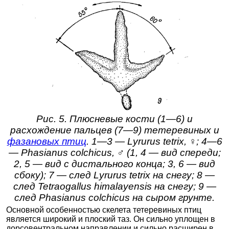
Рис. 5. Плюсневые кости (1—6) и
расхождение пальцев (7—9) тетеревиных и
фазановых птиц
. 1—3 — Lyrurus tetrix, ♀; 4—6
— Phasianus colchicus, ♂ (1, 4 — вид спереди;
2, 5 — вид с дистального конца; 3, 6 — вид
сбоку); 7 — след Lyrurus tetrix на снегу; 8 —
след Tetraogallus himalayensis на снегу; 9 —
след Phasianus colchicus на сыром грунте.
Основной особенностью скелета тетеревиных птиц
является широкий и плоский таз. Он сильно уплощен в
дорсовентральном направлении и сильно расширен в