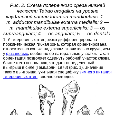
Рис. 2. Схема поперечного среза нижней
челюсти Tetrao urogallus на уровне
каудальной части foramen mandibularis. 1 —
m. adductor mandibulae externa medialis; 2 —
m. mandibulae externa superficialis; 3 — os
supraangulare; 4 — os angulare; 5 — os dentale.
1. У тетеревиных птиц резко дифференцирована
прокинетическая гибкая зона, которая ориентирована
относительно конька надклювья значительно круче, чем
у
фазановых
, особенно ее латеральные участки. Такая
ориентация позволяет сдвинуть рабочий участок клюва
ближе к его основанию, что дает определенный
выигрыш в силе (Гамбарян, 1978) (рис. 1). Значение
такого выигрыша, учитывая специфику
зимнего питания
тетеревиных птиц
, вполне очевидно.