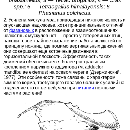
phasianellus, 3 — Tetrao urogallus; 4 — Crax
spp.; 5 — Tetraogallus himalayensis; 6 —
Phasianus colchicus.
2. Усилена мускулатура, приводящая нижнюю челюсть и
опускающая надклювье, хотя принципиальных отличий
от
фазановых
в расположении и взаимоотношениях
челюстных мускулов нет — просто у тетеревиных птиц
находит свое крайнее выражение работа челюстей по
принципу ножниц, где помимо вертикальных движений
они совершают еще встречные движения в
горизонтальной плоскости. Эффективность таких
движений обеспечивается более ростральным
креплением наружного аддуктора (м. adductor
mandibulae externus) на осевом черепе (Дзержинский,
1977). Эти особенности тоже связаны с характером
зимнего корма, требующего гораздо больших усилий на
отделение его от ветвей, чем при
питании
нежными
частями растений.