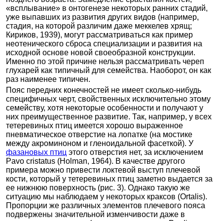
«всплывание» в онтогенезе некоторых ранних стадий,
уже выпавших из развития других видов (например,
стадия, на которой различим даже меккелев хрящ;
Кириков, 1939), могут рассматриваться как пример
неотенического сброса специализации и развития на
исходной основе новой своеобразной конструкции.
Именно по этой причине нельзя рассматривать череп
глухарей как типичный для семейства. Наоборот, он как
раз наименее типичен.
Пояс передних конечностей не имеет сколько-нибудь
специфичных черт, свойственных исключительно этому
семейству, хотя некоторые особенности и получают у
них преимущественное развитие. Так, например, у всех
тетеревиных птиц имеется хорошо выраженное
пневматическое отверстие на лопатке (на мостике
между акроминоном и гленоидальной фасеткой). У
фазановых птиц
этого отверстия нет, за исключением
Pavo cristatus (Holman, 1964). В качестве другого
примера можно привести локтевой выступ плечевой
кости, который у тетеревиных птиц заметно выдается за
ее нижнюю поверхность (рис. 3). Однако такую же
ситуацию мы наблюдаем у некоторых краксов (Ortalis).
Пропорции же различных элементов плечевого пояса
подвержены значительной изменчивости даже в