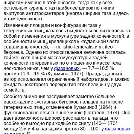
широким именно в этой области, тогда как у всех
остальных куриных таз наиболее широк по линии
выступов антитрохантеров (иногда ширина таза и здесь
и там одинакова).
Изменения площади и конфигурации таза у
тетеревиных птиц, казалось бы должны были повлечь за
собой и изменения в мускулатуре задних конечностей, в
особенности мышц, крепящихся к каудальной части
седалищных костей, — m. ishio-femoralis и m. ileo-
flexoreus. Однако их относительная величина осталась
той же, хотя общая масса мускулатуры задней
конечности тетеревиных по отношению к массе тела
несколько ниже, чем у
фазановых
, — 7.7—10.5 %
против 11.9—19 % (Кузьмина, 1977). Правда, данный
автор использовал ограниченный набор видов, и можно
ожидать некоторого перекрытия этих величин у двух
семейств.
Особого внимания заслуживает заметно большее
расхождение суставных бугорков пальцев на плюсне
тетеревиных птиц, отмеченное Кузьминой (1964) и
функционально объясненное мною (Потапов, 1974). Оно
дает возможность широко расставлять пальцы, что
особенно выгодно при ходьбе по снегу (140— 170°
между 2-м и 4-м пальцами против 80—100° у
фазановых