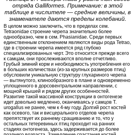
отряда Galliformes. Примечание: в этой
таблице в числителе — средние величины, в
знаменателе даются пределы колебаний.
В целом можно заключить, что в пределах сем.
Tetraonidae строение черепа значительно более
однообразно, чем в сем. Phasianidae. Среди первых
единственным отклонением являются виды рода Tetrao,
где в строении черепа имеется ряд глубоко
специализированных черт. Это относится прежде всего
к самцам, они прослеживаются вполне отчетливо.
Грубый зимний корм и необходимость употребления его
в больших количествах (из-за крупных размеров птиц)
обусловили уникальную структуру глухариного черепа
— вытянутого, клинообразного в плане и одновременно
уплощенного в дорсовентральном направлении, с
мощной крышей и рядом других особенностей.
Развитие такой массивной конструкции в онтогенезе
идет довольно медленно, оканчиваясь у самцов Т.
urogallus не ранее, чем к 4-му году. Долгий рост костей
как осевого, так и висцерального отделов черепа
препятствует их раннему сращиванию и то, что у
остальных тетеревиных птиц проходит на ранних
стадиях онтогенеза, здесь задерживается до более
позднего возраста. Замедление срастания костей,