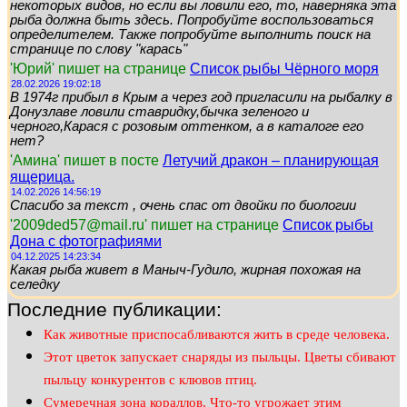
некоторых видов, но если вы ловили его, то, наверняка эта
рыба должна быть здесь. Попробуйте воспользоваться
определителем. Также попробуйте выполнить поиск на
странице по слову "карась"
'Юрий' пишет на странице
Список рыбы Чёрного моря
28.02.2026 19:02:18
В 1974г прибыл в Крым а через год пригласили на рыбалку в
Донузлаве ловили ставридку,бычка зеленого и
черного,Карася с розовым оттенком, а в каталоге его
нет?
'Амина' пишет в посте
Летучий дракон – планирующая
ящерица.
14.02.2026 14:56:19
Спасибо за текст , очень спас от двойки по биологии
'2009ded57@mail.ru' пишет на странице
Список рыбы
Дона с фотографиями
04.12.2025 14:23:34
Какая рыба живет в Маныч-Гудило, жирная похожая на
селедку
Последние публикации:
Как животные приспосабливаются жить в среде человека.
Этот цветок запускает снаряды из пыльцы. Цветы сбивают
пыльцу конкурентов с клювов птиц.
Сумеречная зона кораллов. Что-то угрожает этим