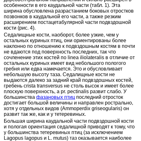
особенности в его каудальной части (табл. 1). Эта
ширина обусловлена разрастанием боковых отростков
позвонков в каудальной его части, а также резким
расширением постацетабулярной части подвздошной
кости (рис. 4).
Седалищные кости, наоборот, более узкие, чем у
остальных куриных птиц, они ориентированы более
наклонно по отношению к подвздошным костям в почти
не вдаются под поверхность последних, так что
сочленение этих костей по linea iliolateralis в отличие от
остальных куриных имеет вид небольшого пологого
гребня или едва намечается. Это и обусловливает
небольшую высоту таза. Седалищные кости не
выдаются далеко за задний край подвздошных костей,
гребень crista transversus не столь высок и имеет более
плоскую поверхность, a pr. pectinalis развит слабо. У
большинства
фазановых птиц
последний отросток
достигает большой величины и направлен рострально,
хотя у отдельных видов (Ammoperdix griseogularis) он
развит так же, как и у тетеревиных.
Большая ширина каудальной части подвздошной кости
и пологая ориентация седалищной приводят к тому, что
у большинства тетеревиных птиц (за исключением
Lagopus lagopus и L. mutus) таз оказывается наиболее