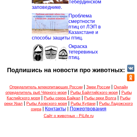
Тебердинском
заповеднике.
Проблема
смертности
птиц от ЛЭП в
Казахстане и
способы защиты птиц.
Окраска
тетеревиных
птиц.
Подпишись на новости про животных:
|
|
Определитель млекопитающих России
Змеи России
Онлайн
|
|
определитель рыб Чёрного моря
Рыбы Байлтийского моря
Рыбы
|
|
|
Каспийского моря
Рыбы озера Байкал
Рыбы реки Волга
Рыбы
|
|
|
реки Урал
Рыбы Азовского моря
Рыбы Кубани
Рыбы Ладожского
|
Контакты
|
Пожертвования
озера
Сайт о животных - PiLife.ru