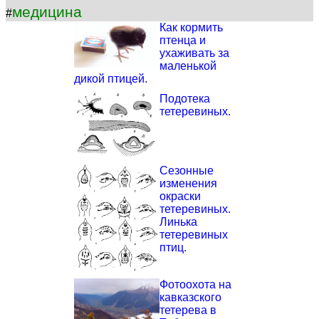
медицина
#
Как кормить
птенца и
ухаживать за
маленькой
дикой птицей.
Подотека
тетеревиных.
Сезонные
изменения
окраски
тетеревиных.
Линька
тетеревиных
птиц.
Фотоохота на
кавказского
тетерева в