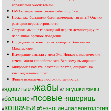
коралловым экосистемам?
ГМО комары уничтожают себе подобных.
Насколько большими были вымершие гиганты? Оценки
размеров пересматриваются.
Летучие мыши в голландской церкви демонстрируют
необычное брачное поведение.
Подводная палеонтология в пещере Винтани на
Мадагаскаре.
Вымирание связали с мега-Эль-Ниньо: климатические
качели могли способствовать Великому вымиранию.
Микробная память: бактерии роятся, опираясь на
унаследованный опыт.
Живые ископаемые постоянно меняются.
жабы
ядовитые
лягушки
змеи
#
#
#
#
псовые
ящерицы
большие
#
#
#
кошачьи
безногие
палеонтология
#
#
#