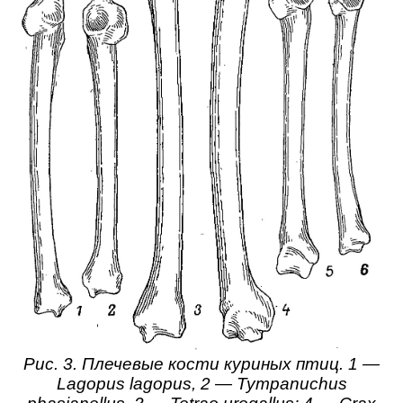
Рис. 3. Плечевые кости куриных птиц. 1 —
Lagopus lagopus, 2 — Tympanuchus