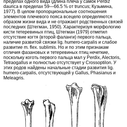
пределах одного вида (длина плеча у самок Perdiz
daurica в пределах 59—66.5 % от truncus; Кузьмина,
1977). В целом пропорциональные соотношения
элементов плечевого пояса всецело определяются
образом жизни вида и не отражают родственных связей
последних (Штегман, 1950). Характеризуя морфологию
кисти тетеревиных птиц, Штегман (1979) отметил
отсутствие когтя (второй фаланги) первого пальца,
наличие развитой связки lig. humero-carpalis и слабое
развитие m. flex. sublimis. Но и по этим признакам
отличия фазановых и тетеревиных птиц нечеткие,
поскольку коготь первого пальца мал у Perdix, Alectoris,
Tetraogallus и полностью отсутствует у Crossoptilon. У
этих родов найдены начальные стадии развития lig.
humero-carpalis, отсутствующей у Gallus, Phasianus и
Meleagris.