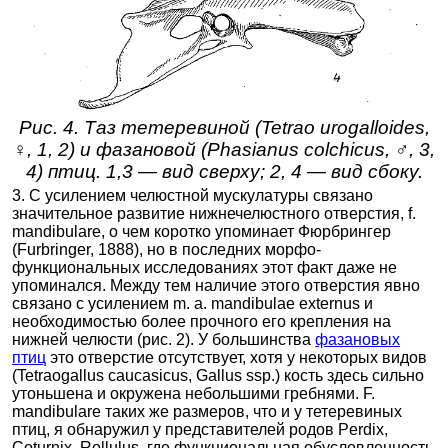
Рис. 4. Таз тетеревиной (Tetrao urogalloides,
♀, 1, 2) и фазановой (Phasianus colchicus, ♂, 3,
4) птиц. 1,3 — вид сверху; 2, 4 — вид сбоку.
3. С усилением челюстной мускулатуры связано
значительное развитие нижнечелюстного отверстия, f.
mandibulare, о чем коротко упоминает Фюрбрингер
(Furbringer, 1888), но в последних морфо-
функциональных исследованиях этот факт даже не
упоминался. Между тем наличие этого отверстия явно
связано с усилением m. a. mandibulae externus и
необходимостью более прочного его крепления на
нижней челюсти (рис. 2). У большинства
фазановых
птиц
это отверстие отсутствует, хотя у некоторых видов
(Tetraogallus caucasicus, Gallus ssp.) кость здесь сильно
утоньшена и окружена небольшими гребнями. F.
mandibulare таких же размеров, что и у тетеревиных
птиц, я обнаружил у представителей родов Perdix,
Coturnix, Rollulus, где функциональная обусловленность