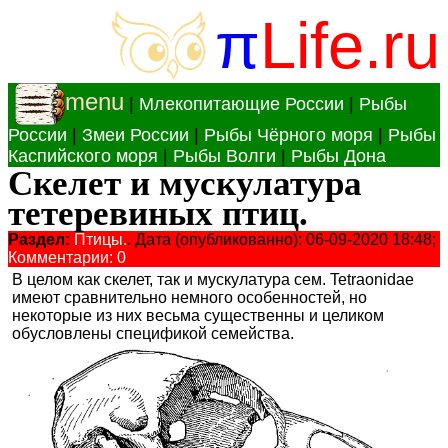
π
Life.ru
menu
|
Млекопитающие России
|
Рыбы
России
|
Змеи России
|
Рыбы Чёрного моря
|
Рыбы
Каспийского моря
|
Рыбы Волги
|
Рыбы Дона
Скелет и мускулатура
тетеревиных птиц.
Раздел:
Птицы.
. Дата (опубликованно): 06-09-2020 18:48;
Комментарии: 0
В целом как скелет, так и мускулатура сем. Tetraonidae
имеют сравнительно немного особенностей, но
некоторые из них весьма существенны и целиком
обусловлены спецификой семейства.