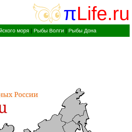
π
Life.ru
йского моря
|
Рыбы Волги
|
Рыбы Дона