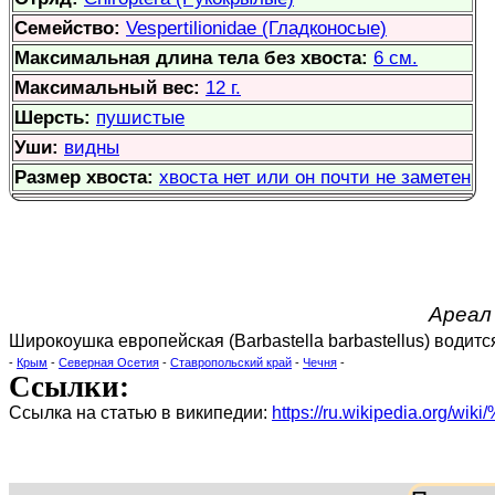
Семейство:
Vespertilionidae (Гладконосые)
Максимальная длина тела без хвоста:
6 см.
Максимальный вес:
12 г.
Шерсть:
пушистые
Уши:
видны
Размер хвоста:
хвоста нет или он почти не заметен
Ареал 
Широкоушка европейская (Barbastella barbastellus) водит
-
Крым
-
Северная Осетия
-
Ставропольский край
-
Чечня
-
Ссылки:
Ссылка на статью в википедии:
https://ru.wikipedia.