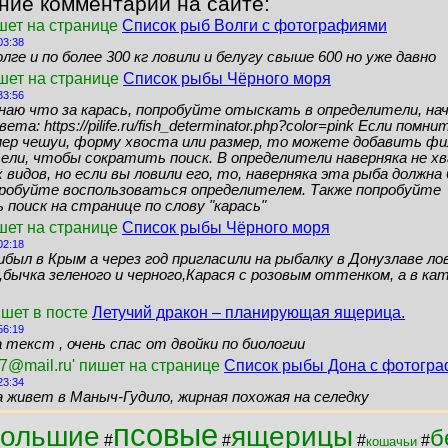
ние комментарии на сайте:
шет на странице
Список рыб Волги с фотографиями
03:38
лге и по более 300 кг ловили и белугу свыше 600 но уже давно
ишет на странице
Список рыбы Чёрного моря
33:56
знаю что за карась, попробуйте отыскать в определители, нач
ета: https://pilife.ru/fish_determinator.php?color=pink Если помн
мер чешуи, форму хвоста или размер, то можете добавить ф
ели, чтобы сократить поиск. В определители наверняка не 
видов, но если вы ловили его, то, наверняка эта рыба должн
пробуйте воспользоваться определителем. Также попробуйте
поиск на странице по слову "карась"
шет на странице
Список рыбы Чёрного моря
02:18
ибыл в Крым а через год пригласили на рыбалку в Донузлаве ло
бычка зеленого и черного,Карася с розовым оттенком, а в кат
ишет в посте
Летучий дракон – планирующая ящерица.
56:19
 текст , очень спас от двойки по биологии
7@mail.ru' пишет на странице
Список рыбы Дона с фотогр
23:34
а живет в Маныч-Гудило, жирная похожая на селедку
псовые
большие
ящерицы
б
#
#
#
#
кошачьи