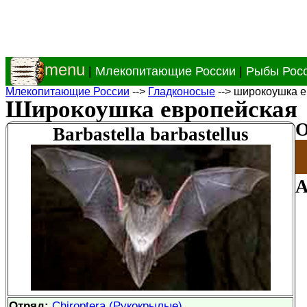
menu
|
Млекопитающие России
|
Рыбы Рос
Млекопитающие России
-->
Гладконосые
--> широкоушка 
Широкоушка европейская
О
Barbastella barbastellus
А
Отряд:
Chiroptera (Рукокрылые)