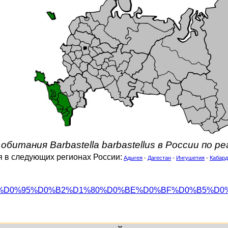
обитания Barbastella barbastellus в России по р
ся в следующих регионах России:
Адыгея
-
Дагестан
-
Ингушетия
-
Кабард
org/wiki/%D0%95%D0%B2%D1%80%D0%BE%D0%BF%D0%B5%D