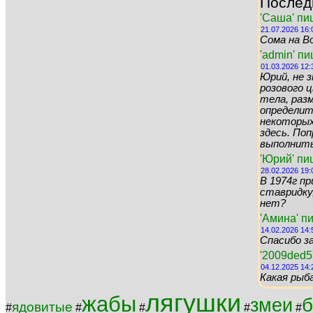
Послед
'Саша' пи
21.07.2026 16:
Сома на Во
'admin' п
01.03.2026 12:
Юрий, не 
розового цв
тела, раз
определит
некоторых 
здесь. По
выполнить 
'Юрий' пи
28.02.2026 19:
В 1974г пр
ставридку,
нет?
'Амина' п
14.02.2026 14:
Спасибо за
'2009ded5
04.12.2025 14:
Какая рыб
лягушки
жабы
змеи
ядовитые
#
#
#
#
#