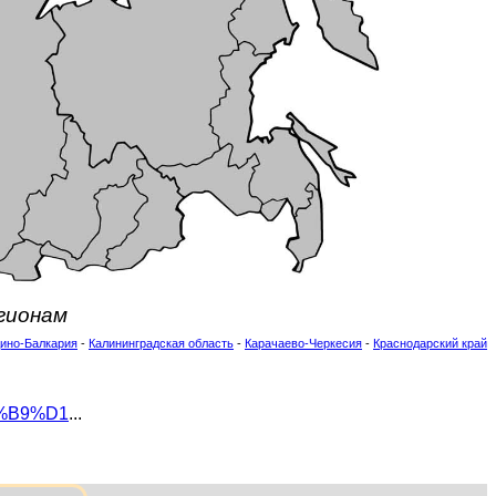
егионам
ино-Балкария
-
Калининградская область
-
Карачаево-Черкесия
-
Краснодарский край
0%B9%D1
...