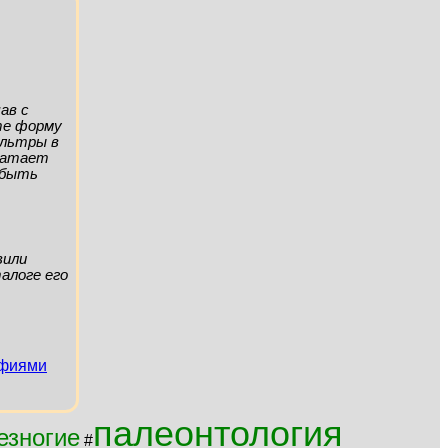
ав с
ите форму
ильтры в
хватает
а быть
вили
алоге его
афиями
палеонтология
езногие
#