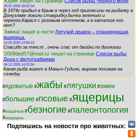
'Юрий' пишет на странице
Список рыбы Чёрного моря
28.02.2026 19:02:18
В 1974г прибыл в Крым а через год пригласили на рыбалку в
Донузлаве ловили ставридку,бычка зеленого и
черного,Карася с розовым оттенком, а в каталоге его
нет?
'Амина' пишет в посте
Летучий дракон – планирующая
ящерица.
14.02.2026 14:56:19
Спасибо за текст , очень спас от двойки по биологии
'2009ded57@mail.ru' пишет на странице
Список рыбы
Дона с фотографиями
04.12.2025 14:23:34
Какая рыба живет в Маныч-Гудило, жирная похожая на
селедку
жабы
лягушки
змеи
ядовитые
#
#
#
#
ящерицы
псовые
большие
#
#
#
безногие
палеонтология
#
#
#
кошачьи
#
медицина
Подпишись на новости про животных: