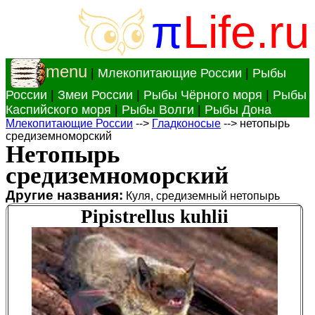
π
Life.ru
menu
|
Млекопитающие России
|
Рыбы
России
|
Змеи России
|
Рыбы Чёрного моря
|
Рыбы
Каспийского моря
|
Рыбы Волги
|
Рыбы Дона
Млекопитающие России
-->
Гладконосые
--> нетопырь
средиземноморский
Нетопырь
средиземноморский
Другие названия:
Куля, средиземный нетопырь
Pipistrellus kuhlii