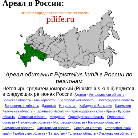
Ареал в России:
Ареал обитания Pipistrellus kuhlii в России по
регионам
Нетопырь средиземноморский (Pipistrellus kuhlii) водится
в следующих регионах России:
Адыгея
-
Астраханская область
-
Брянская область
-
Башкортостан
-
Белгородская область
-
Волгоградская область
-
Воронежская область
-
Дагестан
-
Ингушетия
-
Кабардино-Балкария
-
Калмыкия
-
Калужская область
-
Карачаево-Черкесия
-
Краснодарский край
-
Крым
-
Курская
область
-
Липецкая область
-
Мордовия
-
Оренбургская область
-
Орловская
область
-
Пензенская область
-
Ростовская область
-
Рязанская область
-
Самарская область
-
Саратовская область
-
Северная Осетия
-
Ставропольский
край
-
Тамбовская область
-
Татарстан
-
Тульская область
-
Ульяновская область
-