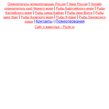
|
|
Определитель млекопитающих России
Змеи России
Онлайн
|
|
определитель рыб Чёрного моря
Рыбы Байлтийского моря
Рыбы
|
|
|
Каспийского моря
Рыбы озера Байкал
Рыбы реки Волга
Рыбы
|
|
|
реки Урал
Рыбы Азовского моря
Рыбы Кубани
Рыбы Ладожского
|
Контакты
|
Пожертвования
озера
Сайт о животных - PiLife.ru