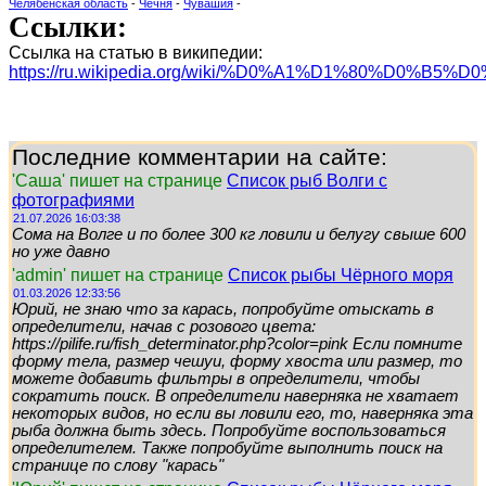
Челябенская область
-
Чечня
-
Чувашия
-
Ссылки:
Ссылка на статью в википедии:
https://ru.wikipedia.org/wiki/%D0%A1%D1%80%D0%
Последние комментарии на сайте:
'Саша' пишет на странице
Список рыб Волги с
фотографиями
21.07.2026 16:03:38
Сома на Волге и по более 300 кг ловили и белугу свыше 600
но уже давно
'admin' пишет на странице
Список рыбы Чёрного моря
01.03.2026 12:33:56
Юрий, не знаю что за карась, попробуйте отыскать в
определители, начав с розового цвета:
https://pilife.ru/fish_determinator.php?color=pink Если помните
форму тела, размер чешуи, форму хвоста или размер, то
можете добавить фильтры в определители, чтобы
сократить поиск. В определители наверняка не хватает
некоторых видов, но если вы ловили его, то, наверняка эта
рыба должна быть здесь. Попробуйте воспользоваться
определителем. Также попробуйте выполнить поиск на
странице по слову "карась"