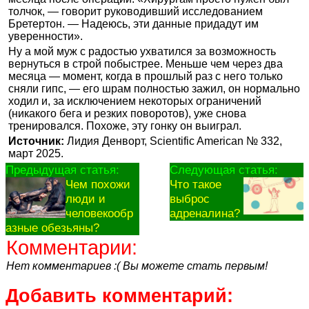
толчок, — говорит руководивший исследованием
Бретертон. — Надеюсь, эти данные придадут им
уверенности».
Ну а мой муж с радостью ухватился за возможность
вернуться в строй побыстрее. Меньше чем через два
месяца — момент, когда в прошлый раз с него только
сняли гипс, — его шрам полностью зажил, он нормально
ходил и, за исключением некоторых ограничений
(никакого бега и резких поворотов), уже снова
тренировался. Похоже, эту гонку он выиграл.
Источник:
Лидия Денворт, Scientific American № 332,
март 2025.
Предыдущая статья:
Следующая статья:
Чем похожи
Что такое
люди и
выброс
человекообр
адреналина?
азные обезьяны?
Комментарии:
Нет комментариев :( Вы можете стать первым!
Добавить комментарий: