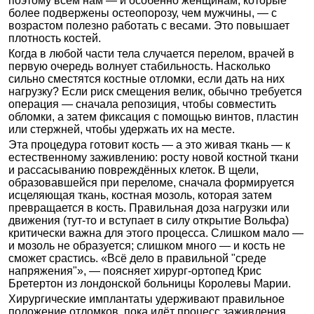
поэтому всем нам — и особенно женщинам, которые
более подвержены остеопорозу, чем мужчины, — с
возрастом полезно работать с весами. Это повышает
плотность костей.
Когда в любой части тела случается перелом, врачей в
первую очередь волнует стабильность. Насколько
сильно сместятся костные отломки, если дать на них
нагрузку? Если риск смещения велик, обычно требуется
операция — сначала репозиция, чтобы совместить
обломки, а затем фиксация с помощью винтов, пластин
или стержней, чтобы удержать их на месте.
Эта процедура готовит кость — а это живая ткань — к
естественному заживлению: росту новой костной ткани
и рассасыванию повреждённых клеток. В щели,
образовавшейся при переломе, сначала формируется
исцеляющая ткань, костная мозоль, которая затем
превращается в кость. Правильная доза нагрузки или
движения (тут-то и вступает в силу открытие Вольфа)
критически важна для этого процесса. Слишком мало —
и мозоль не образуется; слишком много — и кость не
сможет срастись. «Всё дело в правильной "среде
напряжения"», — поясняет хирург-ортопед Крис
Бретертон из лондонской больницы Королевы Марии.
Хирургические имплантаты удерживают правильное
положение отломков, пока идёт процесс заживления.