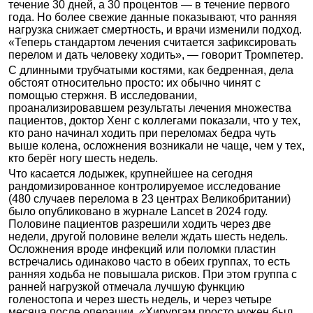
течение 30 дней, а 30 процентов — в течение первого
года. Но более свежие данные показывают, что ранняя
нагрузка снижает смертность, и врачи изменили подход.
«Теперь стандартом лечения считается зафиксировать
перелом и дать человеку ходить», — говорит Тромпетер.
С длинными трубчатыми костями, как бедренная, дела
обстоят относительно просто: их обычно чинят с
помощью стержня. В исследовании,
проанализировавшем результаты лечения множества
пациентов, доктор Хенг с коллегами показали, что у тех,
кто рано начинал ходить при переломах бедра чуть
выше колена, осложнения возникали не чаще, чем у тех,
кто берёг ногу шесть недель.
Что касается лодыжек, крупнейшее на сегодня
рандомизированное контролируемое исследование
(480 случаев перелома в 23 центрах Великобритании)
было опубликовано в журнале Lancet в 2024 году.
Половине пациентов разрешили ходить через две
недели, другой половине велели ждать шесть недель.
Осложнения вроде инфекций или поломки пластин
встречались одинаково часто в обеих группах, то есть
ранняя ходьба не повышала рисков. При этом группа с
ранней нагрузкой отмечала лучшую функцию
голеностопа и через шесть недель, и через четыре
месяца после операции. «Хирургам просто нужен был