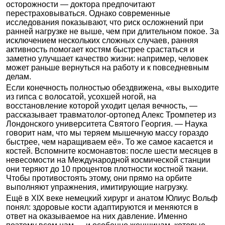
осторожности — доктора предпочитают
перестраховываться. Однако современные
исследования показывают, что риск осложнений при
ранней нагрузке не выше, чем при длительном покое. За
исключением нескольких сложных случаев, ранняя
активность помогает костям быстрее срастаться и
заметно улучшает качество жизни: например, человек
может раньше вернуться на работу и к повседневным
делам.
Если конечность полностью обездвижена, «вы выходите
из гипса с волосатой, усохшей ногой, на
восстановление которой уходит целая вечность, —
рассказывает травматолог-ортопед Алекс Тромпетер из
Лондонского университета Святого Георгия. — Наука
говорит нам, что мы теряем мышечную массу гораздо
быстрее, чем наращиваем её». То же самое касается и
костей. Вспомните космонавтов: после шести месяцев в
невесомости на Международной космической станции
они теряют до 10 процентов плотности костной ткани.
Чтобы противостоять этому, они прямо на орбите
выполняют упражнения, имитирующие нагрузку.
Ещё в XIX веке немецкий хирург и анатом Юлиус Вольф
понял: здоровые кости адаптируются и меняются в
ответ на оказываемое на них давление. Именно