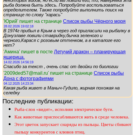
некоторых видов, но если вы ловили его, то, наверняка эта
рыба должна быть здесь. Попробуйте воспользоваться
определителем. Также попробуйте выполнить поиск на
странице по слову "карась"
'Юрий' пишет на странице
Список рыбы Чёрного моря
28.02.2026 19:02:18
В 1974г прибыл в Крым а через год пригласили на рыбалку в
Донузлаве ловили ставридку,бычка зеленого и
черного,Карася с розовым оттенком, а в каталоге его
нет?
'Амина' пишет в посте
Летучий дракон – планирующая
ящерица.
14.02.2026 14:56:19
Спасибо за текст , очень спас от двойки по биологии
'2009ded57@mail.ru' пишет на странице
Список рыбы
Дона с фотографиями
04.12.2025 14:23:34
Какая рыба живет в Маныч-Гудило, жирная похожая на
селедку
Последние публикации:
Рыба-слон «видит», исполняя электрическое буги.
Как животные приспосабливаются жить в среде человека.
Этот цветок запускает снаряды из пыльцы. Цветы сбивают
пыльцу конкурентов с клювов птиц.