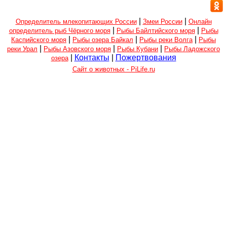
|
|
Определитель млекопитающих России
Змеи России
Онлайн
|
|
определитель рыб Чёрного моря
Рыбы Байлтийского моря
Рыбы
|
|
|
Каспийского моря
Рыбы озера Байкал
Рыбы реки Волга
Рыбы
|
|
|
реки Урал
Рыбы Азовского моря
Рыбы Кубани
Рыбы Ладожского
|
Контакты
|
Пожертвования
озера
Сайт о животных - PiLife.ru