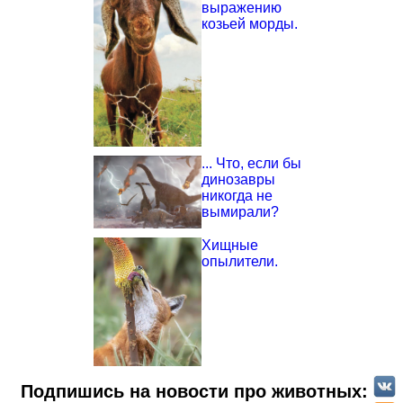
выражению
козьей морды.
... Что, если бы
динозавры
никогда не
вымирали?
Хищные
опылители.
Подпишись на новости про животных: