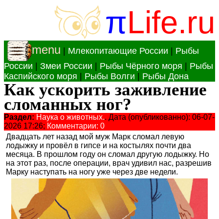
π
Life.ru
menu
|
Млекопитающие России
|
Рыбы
России
|
Змеи России
|
Рыбы Чёрного моря
|
Рыбы
Каспийского моря
|
Рыбы Волги
|
Рыбы Дона
Как ускорить заживление
сломанных ног?
Раздел:
Наука о животных.
. Дата (опубликованно): 06-07-
2026 17:26;
Комментарии: 0
Двадцать лет назад мой муж Марк сломал левую
лодыжку и провёл в гипсе и на костылях почти два
месяца. В прошлом году он сломал другую лодыжку. Но
на этот раз, после операции, врач удивил нас, разрешив
Марку наступать на ногу уже через две недели.