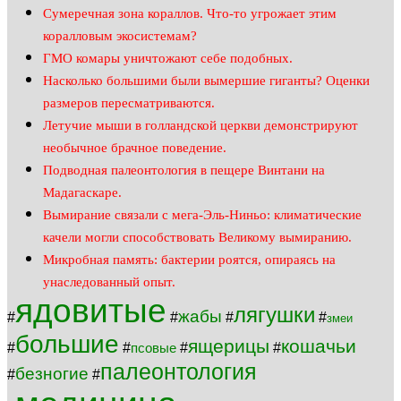
Сумеречная зона кораллов. Что-то угрожает этим
коралловым экосистемам?
ГМО комары уничтожают себе подобных.
Насколько большими были вымершие гиганты? Оценки
размеров пересматриваются.
Летучие мыши в голландской церкви демонстрируют
необычное брачное поведение.
Подводная палеонтология в пещере Винтани на
Мадагаскаре.
Вымирание связали с мега-Эль-Ниньо: климатические
качели могли способствовать Великому вымиранию.
Микробная память: бактерии роятся, опираясь на
унаследованный опыт.
ядовитые
лягушки
жабы
#
#
#
#
змеи
большие
ящерицы
кошачьи
#
#
#
#
псовые
палеонтология
безногие
#
#