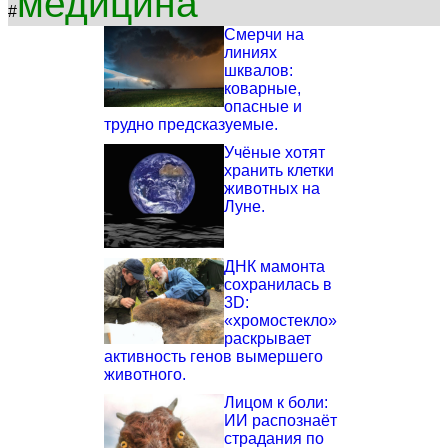
медицина
#
Смерчи на
линиях
шквалов:
коварные,
опасные и
трудно предсказуемые.
Учёные хотят
хранить клетки
животных на
Луне.
ДНК мамонта
сохранилась в
3D:
«хромостекло»
раскрывает
активность генов вымершего
животного.
Лицом к боли:
ИИ распознаёт
страдания по