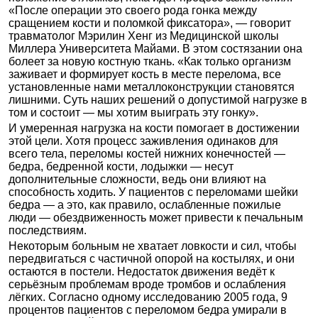
«После операции это своего рода гонка между
сращением кости и поломкой фиксатора», — говорит
травматолог Мэрилин Хенг из Медицинской школы
Миллера Университета Майами. В этом состязании она
болеет за новую костную ткань. «Как только организм
заживает и формирует кость в месте перелома, все
установленные нами металлоконструкции становятся
лишними. Суть наших решений о допустимой нагрузке в
том и состоит — мы хотим выиграть эту гонку».
И умеренная нагрузка на кости помогает в достижении
этой цели. Хотя процесс заживления одинаков для
всего тела, переломы костей нижних конечностей —
бедра, бедренной кости, лодыжки — несут
дополнительные сложности, ведь они влияют на
способность ходить. У пациентов с переломами шейки
бедра — а это, как правило, ослабленные пожилые
люди — обездвиженность может привести к печальным
последствиям.
Некоторым больным не хватает ловкости и сил, чтобы
передвигаться с частичной опорой на костылях, и они
остаются в постели. Недостаток движения ведёт к
серьёзным проблемам вроде тромбов и ослабления
лёгких. Согласно одному исследованию 2005 года, 9
процентов пациентов с переломом бедра умирали в