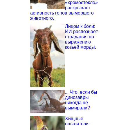
«хромостекло»
раскрывает
активность генов вымершего
животного.
Лицом к боли:
ИИ распознаёт
страдания по
выражению
козьей морды.
... Что, если бы
динозавры
никогда не
вымирали?
Хищные
опылители.