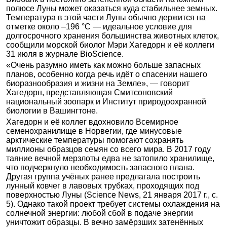
полюсе Луны может оказаться куда стабильнее земных.
Температура в этой части Луны обычно держится на
отметке около –196 °C — идеальное условие для
долгосрочного хранения большинства животных клеток,
сообщили морской биолог Мэри Хагедорн и её коллеги
31 июля в журнале BioScience.
«Очень разумно иметь как можно больше запасных
планов, особенно когда речь идёт о спасении нашего
биоразнообразия и жизни на Земле», — говорит
Хагедорн, представляющая Смитсоновский
национальный зоопарк и Институт природоохранной
биологии в Вашингтоне.
Хагедорн и её коллег вдохновило Всемирное
семенохранилище в Норвегии, где минусовые
арктические температуры помогают сохранять
миллионы образцов семян со всего мира. В 2017 году
таяние вечной мерзлоты едва не затопило хранилище,
что подчеркнуло необходимость запасного плана.
Другая группа учёных ранее предлагала построить
лунный ковчег в лавовых трубках, проходящих под
поверхностью Луны (Science News, 21 января 2017 г., с.
5). Однако такой проект требует системы охлаждения на
солнечной энергии: любой сбой в подаче энергии
уничтожит образцы. В вечно замёрзших затенённых