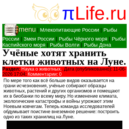
π
Life.ru
menu
|
Млекопитающие России
|
Рыбы
России
|
Змеи России
|
Рыбы Чёрного моря
|
Рыбы
Каспийского моря
|
Рыбы Волги
|
Рыбы Дона
Учёные хотят хранить
клетки животных на Луне.
Раздел:
Наука о животных.
. Дата (опубликованно): 11-06-
2026 17:04;
Комментарии: 0
По мере того как всё больше видов оказывается на
грани исчезновения, учёные собирают образцы
животных, растений и других организмов и помещают
их в биобанки по всему миру. Но изменение климата,
экологические катастрофы и войны угрожают этим
Ноевым ковчегам. Теперь команда исследователей
обдумывает поистине внеземное решение: построить
одно из таких хранилищ на Луне.