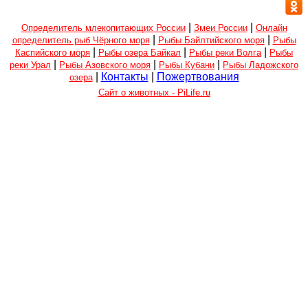
|
|
Определитель млекопитающих России
Змеи России
Онлайн
|
|
определитель рыб Чёрного моря
Рыбы Байлтийского моря
Рыбы
|
|
|
Каспийского моря
Рыбы озера Байкал
Рыбы реки Волга
Рыбы
|
|
|
реки Урал
Рыбы Азовского моря
Рыбы Кубани
Рыбы Ладожского
|
Контакты
|
Пожертвования
озера
Сайт о животных - PiLife.ru