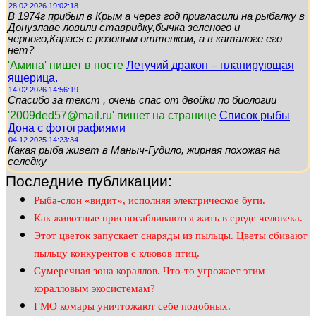
28.02.2026 19:02:18
В 1974г прибыл в Крым а через год пригласили на рыбалку в
Донузлаве ловили ставридку,бычка зеленого и
черного,Карася с розовым оттенком, а в каталоге его
нет?
'Амина' пишет в посте
Летучий дракон – планирующая
ящерица.
14.02.2026 14:56:19
Спасибо за текст , очень спас от двойки по биологии
'2009ded57@mail.ru' пишет на странице
Список рыбы
Дона с фотографиями
04.12.2025 14:23:34
Какая рыба живет в Маныч-Гудило, жирная похожая на
селедку
Последние публикации:
Рыба-слон «видит», исполняя электрическое буги.
Как животные приспосабливаются жить в среде человека.
Этот цветок запускает снаряды из пыльцы. Цветы сбивают
пыльцу конкурентов с клювов птиц.
Сумеречная зона кораллов. Что-то угрожает этим
коралловым экосистемам?
ГМО комары уничтожают себе подобных.