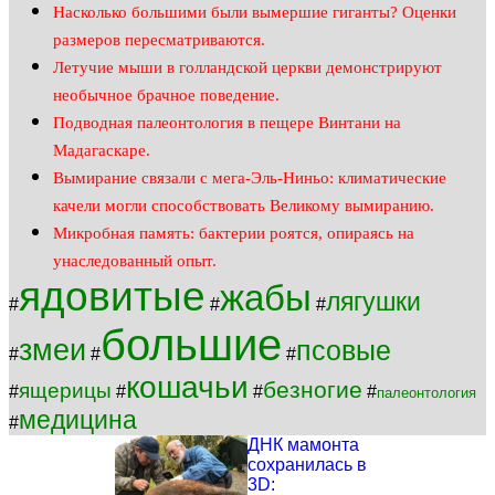
Насколько большими были вымершие гиганты? Оценки
размеров пересматриваются.
Летучие мыши в голландской церкви демонстрируют
необычное брачное поведение.
Подводная палеонтология в пещере Винтани на
Мадагаскаре.
Вымирание связали с мега-Эль-Ниньо: климатические
качели могли способствовать Великому вымиранию.
Микробная память: бактерии роятся, опираясь на
унаследованный опыт.
ядовитые
жабы
лягушки
#
#
#
большие
змеи
псовые
#
#
#
кошачьи
безногие
ящерицы
#
#
#
#
палеонтология
медицина
#
ДНК мамонта
сохранилась в
3D: