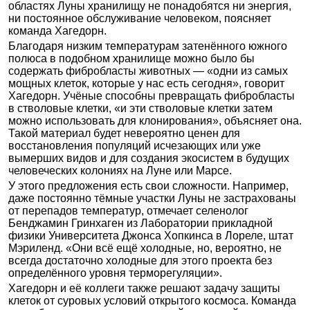
областях Луны хранилищу не понадобятся ни энергия,
ни постоянное обслуживание человеком, поясняет
команда Хагедорн.
Благодаря низким температурам затенённого южного
полюса в подобном хранилище можно было бы
содержать фибробласты животных — «одни из самых
мощных клеток, которые у нас есть сегодня», говорит
Хагедорн. Учёные способны превращать фибробласты
в стволовые клетки, «и эти стволовые клетки затем
можно использовать для клонирования», объясняет она.
Такой материал будет невероятно ценен для
восстановления популяций исчезающих или уже
вымерших видов и для создания экосистем в будущих
человеческих колониях на Луне или Марсе.
У этого предложения есть свои сложности. Например,
даже постоянно тёмные участки Луны не застрахованы
от перепадов температур, отмечает селенолог
Бенджамин Гринхаген из Лаборатории прикладной
физики Университета Джонса Хопкинса в Лореле, штат
Мэриленд. «Они всё ещё холодные, но, вероятно, не
всегда достаточно холодные для этого проекта без
определённого уровня терморегуляции».
Хагедорн и её коллеги также решают задачу защиты
клеток от суровых условий открытого космоса. Команда