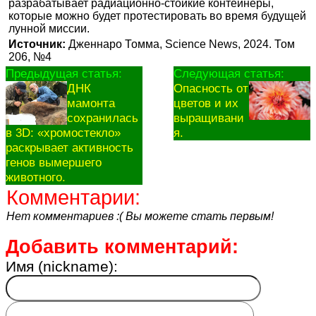
разрабатывает радиационно-стойкие контейнеры,
которые можно будет протестировать во время будущей
лунной миссии.
Источник:
Дженнаро Томма, Science News, 2024. Том
206, №4
Предыдущая статья:
Следующая статья:
ДНК
Опасность от
мамонта
цветов и их
сохранилась
выращивани
в 3D: «хромостекло»
я.
раскрывает активность
генов вымершего
животного.
Комментарии:
Нет комментариев :( Вы можете стать первым!
Добавить комментарий:
Имя (nickname):