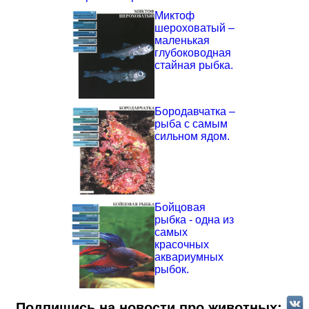
Миктоф
шероховатый –
маленькая
глубоководная
стайная рыбка.
Бородавчатка –
рыба с самым
сильном ядом.
Бойцовая
рыбка - одна из
самых
красочных
аквариумных
рыбок.
Подпишись на новости про животных: