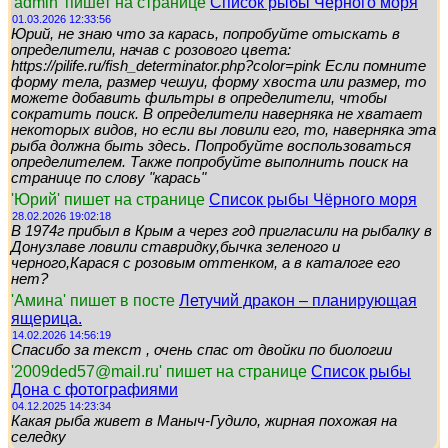
'admin' пишет на странице
Список рыбы Чёрного моря
01.03.2026 12:33:56
Юрий, не знаю что за карась, попробуйте отыскать в
определители, начав с розового цвета:
https://pilife.ru/fish_determinator.php?color=pink Если помните
форму тела, размер чешуи, форму хвоста или размер, то
можете добавить фильтры в определители, чтобы
сократить поиск. В определители наверняка не хватает
некоторых видов, но если вы ловили его, то, наверняка эта
рыба должна быть здесь. Попробуйте воспользоваться
определителем. Также попробуйте выполнить поиск на
странице по слову "карась"
'Юрий' пишет на странице
Список рыбы Чёрного моря
28.02.2026 19:02:18
В 1974г прибыл в Крым а через год пригласили на рыбалку в
Донузлаве ловили ставридку,бычка зеленого и
черного,Карася с розовым оттенком, а в каталоге его
нет?
'Амина' пишет в посте
Летучий дракон – планирующая
ящерица.
14.02.2026 14:56:19
Спасибо за текст , очень спас от двойки по биологии
'2009ded57@mail.ru' пишет на странице
Список рыбы
Дона с фотографиями
04.12.2025 14:23:34
Какая рыба живет в Маныч-Гудило, жирная похожая на
селедку