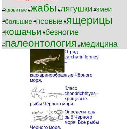
жабы
лягушки
змеи
ядовитые
#
#
#
#
ящерицы
псовые
большие
#
#
#
кошачьи
безногие
#
#
палеонтология
медицина
#
#
Отряд
carchariniformes
–
кархаринообразные Чёрного
моря.
Класс
chondrichthyes -
хрящевые
рыбы Чёрного моря.
Определитель
рыб Черного
моря. Все рыбы
Чёрного моря.