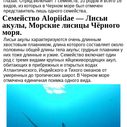
глазах. Отряд включает 7 семейств, 10 родов и всего 16
видов, из которых в Черном море был отмечен
представитель лишь одного семейства.
Семейство Alopiidae — Лисьи
акулы, Морские лисицы Чёрного
моря.
Лисьи акулы характеризуются очень длинным
хвостовым плавником, длина которого составляет около
половины общей длины тела акулы; грудные плавники у
них тоже длинные и узкие. Семейство включает один
род с тремя видами крупных яйцеживородящих акул,
обитающих в прибрежных и открытых водах
Атлантического, Индийского и Тихого океанов от
умеренных до тропических широт. В Черном море
отмечена единичная поимка одного вида.