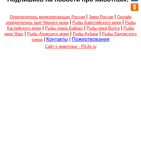
|
|
Определитель млекопитающих России
Змеи России
Онлайн
|
|
определитель рыб Чёрного моря
Рыбы Байлтийского моря
Рыбы
|
|
|
Каспийского моря
Рыбы озера Байкал
Рыбы реки Волга
Рыбы
|
|
|
реки Урал
Рыбы Азовского моря
Рыбы Кубани
Рыбы Ладожского
|
Контакты
|
Пожертвования
озера
Сайт о животных - PiLife.ru