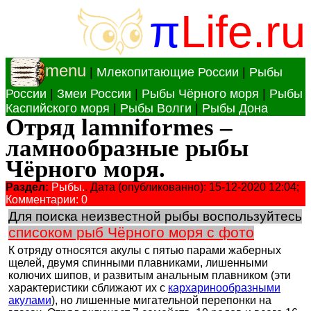
π
Life.ru
menu
|
Млекопитающие России
|
Рыбы
России
|
Змеи России
|
Рыбы Чёрного моря
|
Рыбы
Каспийского моря
|
Рыбы Волги
|
Рыбы Дона
Отряд lamniformes –
ламнообразные рыбы
Чёрного моря.
Раздел:
Рыбы.
. Дата (опубликованно): 15-12-2020 12:04;
Комментарии: 0
Для поиска неизвестной рыбы воспользуйтесь
списоком рыб Чёрного моря с фото
К отряду относятся акулы с пятью парами жаберных
щелей, двумя спинными плавниками, лишенными
колючих шипов, и развитым анальным плавником (эти
характеристики сближают их с
кархаринообразными
акулами
), но лишенные мигательной перепонки на