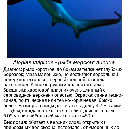
Alopias vulpinus - рыба морская лисица.
Диагноз: рыло короткое; по бокам затылка нет глубоких
бороздок; глаза маленькие, не достигают дорсальной
поверхности головы; первый спинной плавник
расположен ближе к грудным плавникам, чем к
брюшным; хвостовой плавник очень длинный с
серповидной верхней лопастью. Окраска: спина темно-
синяя, почти черная или темно-коричневая, брюхо
белое. Размеры: самцы достигают в длину 4,2 м, самки
— 5,6 м, иногда встречаются особи с длиной тела до
6,09 м при наибольшей массе около 450 кг.
Биология:
обитает в верхних слоях открытых и
прибрежных вод океана, встречаясь от умеренных до