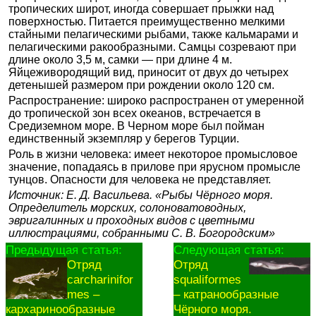
тропических широт, иногда совершает прыжки над
поверхностью. Питается преимущественно мелкими
стайными пелагическими рыбами, также кальмарами и
пелагическими ракообразными. Самцы созревают при
длине около 3,5 м, самки — при длине 4 м.
Яйцеживородящий вид, приносит от двух до четырех
детенышей размером при рождении около 120 см.
Распространение: широко распространен от умеренной
до тропической зон всех океанов, встречается в
Средиземном море. В Черном море был пойман
единственный экземпляр у берегов Турции.
Роль в жизни человека: имеет некоторое промысловое
значение, попадаясь в прилове при ярусном промысле
тунцов. Опасности для человека не представляет.
Источник: Е. Д. Васильева. «Рыбы Чёрного моря.
Определитель морских, солоноватоводных,
эвригалинных и проходных видов с цветными
иллюстрациями, собранными С. В. Богородским»
Предыдущая статья:
Следующая статья:
Отряд
Отряд
carcharinifor
squaliformes
mes –
– катранообразные
кархаринообразные
Чёрного моря.