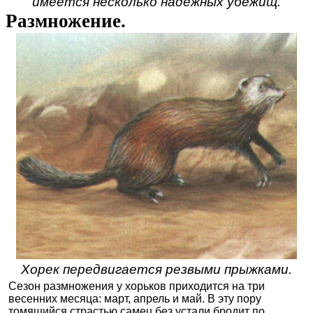
имеется несколько надежных убежищ.
Размножение.
Хорек передвигается резвыми прыжками.
Сезон размножения у хорьков приходится на три
весенних месяца: март, апрель и май. В эту пору
томящийся страстью самец без устали бродит по