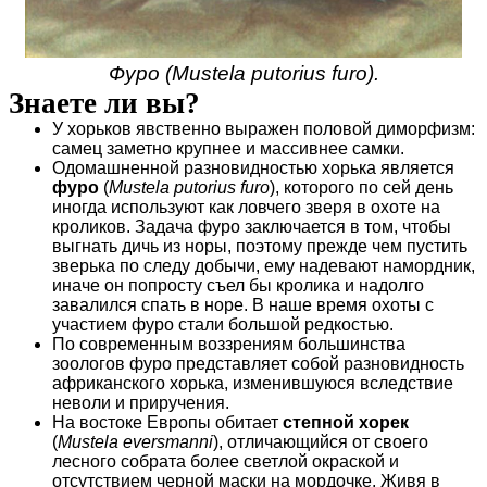
Фуро (Mustela putorius furo).
Знаете ли вы?
У хорьков явственно выражен половой диморфизм:
самец заметно крупнее и массивнее самки.
Одомашненной разновидностью хорька является
фуро
(
Mustela putorius furo
), которого по сей день
иногда используют как ловчего зверя в охоте на
кроликов. Задача фуро заключается в том, чтобы
выгнать дичь из норы, поэтому прежде чем пустить
зверька по следу добычи, ему надевают намордник,
иначе он попросту съел бы кролика и надолго
завалился спать в норе. В наше время охоты с
участием фуро стали большой редкостью.
По современным воззрениям большинства
зоологов фуро представляет собой разновидность
африканского хорька, изменившуюся вследствие
неволи и приручения.
На востоке Европы обитает
степной хорек
(
Mustela eversmanni
), отличающийся от своего
лесного собрата более светлой окраской и
отсутствием черной маски на мордочке. Живя в