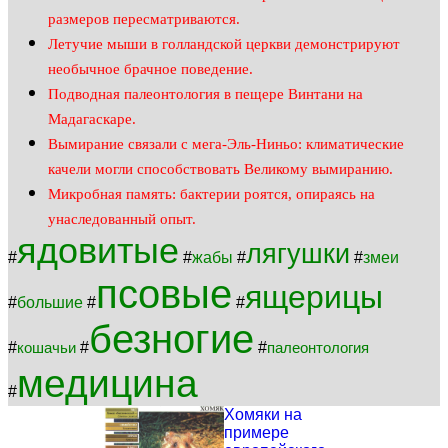
размеров пересматриваются.
Летучие мыши в голландской церкви демонстрируют
необычное брачное поведение.
Подводная палеонтология в пещере Винтани на
Мадагаскаре.
Вымирание связали с мега-Эль-Ниньо: климатические
качели могли способствовать Великому вымиранию.
Микробная память: бактерии роятся, опираясь на
унаследованный опыт.
ядовитые
лягушки
#
#
жабы
#
#
змеи
псовые
ящерицы
#
большие
#
#
безногие
#
#
#
кошачьи
палеонтология
медицина
#
Хомяки на
примере