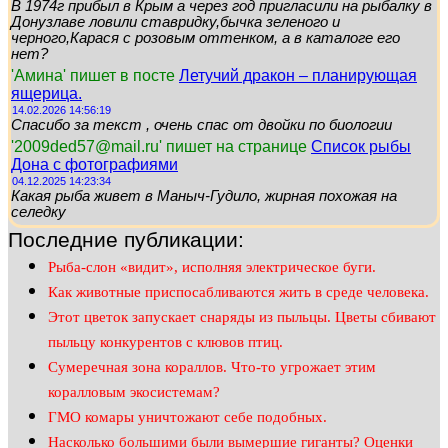
В 1974г прибыл в Крым а через год пригласили на рыбалку в
Донузлаве ловили ставридку,бычка зеленого и
черного,Карася с розовым оттенком, а в каталоге его
нет?
'Амина' пишет в посте
Летучий дракон – планирующая
ящерица.
14.02.2026 14:56:19
Спасибо за текст , очень спас от двойки по биологии
'2009ded57@mail.ru' пишет на странице
Список рыбы
Дона с фотографиями
04.12.2025 14:23:34
Какая рыба живет в Маныч-Гудило, жирная похожая на
селедку
Последние публикации:
Рыба-слон «видит», исполняя электрическое буги.
Как животные приспосабливаются жить в среде человека.
Этот цветок запускает снаряды из пыльцы. Цветы сбивают
пыльцу конкурентов с клювов птиц.
Сумеречная зона кораллов. Что-то угрожает этим
коралловым экосистемам?
ГМО комары уничтожают себе подобных.
Насколько большими были вымершие гиганты? Оценки