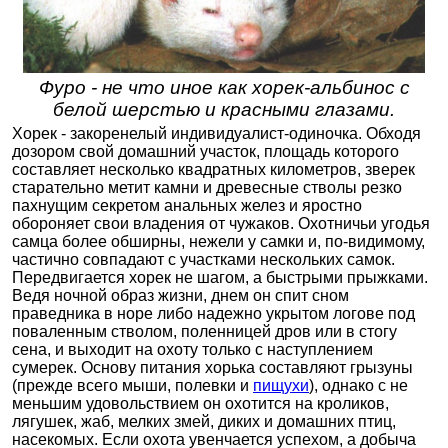
Фуро - не что иное как хорек-альбинос с
белой шерстью и красными глазами.
Хорек - закоренелый индивидуалист-одиночка. Обходя
дозором свой домашний участок, площадь которого
составляет несколько квадратных километров, зверек
старательно метит камни и древесные стволы резко
пахнущим секретом анальных желез и яростно
обороняет свои владения от чужаков. Охотничьи угодья
самца более обширны, нежели у самки и, по-видимому,
частично совпадают с участками нескольких самок.
Передвигается хорек не шагом, а быстрыми прыжками.
Ведя ночной образ жизни, днем он спит сном
праведника в норе либо надежно укрытом логове под
поваленным стволом, поленницей дров или в стогу
сена, и выходит на охоту только с наступлением
сумерек. Основу питания хорька составляют грызуны
(прежде всего мыши, полевки и
пищухи
), однако с не
меньшим удовольствием он охотится на кроликов,
лягушек, жаб, мелких змей, диких и домашних птиц,
насекомых. Если охота увенчается успехом, а добыча