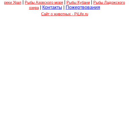
|
|
|
реки Урал
Рыбы Азовского моря
Рыбы Кубани
Рыбы Ладожского
|
Контакты
|
Пожертвования
озера
Сайт о животных - PiLife.ru