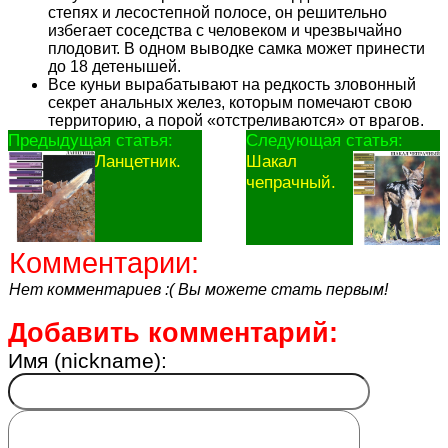
степях и лесостепной полосе, он решительно
избегает соседства с человеком и чрезвычайно
плодовит. В одном выводке самка может принести
до 18 детенышей.
Все куньи вырабатывают на редкость зловонный
секрет анальных желез, которым помечают свою
территорию, а порой «отстреливаются» от врагов.
Предыдущая статья:
Следующая статья:
Ланцетник.
Шакал
чепрачный.
Комментарии:
Нет комментариев :( Вы можете стать первым!
Добавить комментарий:
Имя (nickname):