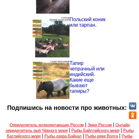
Польский коник
или тарпан.
Тапир
чепрачный или
индийский.
Какие еще
бывают
тапиры?
Подпишись на новости про животных:
|
|
Определитель млекопитающих России
Змеи России
Онлайн
|
|
определитель рыб Чёрного моря
Рыбы Байлтийского моря
Рыбы
|
|
|
Каспийского моря
Рыбы озера Байкал
Рыбы реки Волга
Рыбы