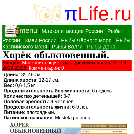
π
Life.ru
menu
|
Млекопитающие России
|
Рыбы
России
|
Змеи России
|
Рыбы Чёрного моря
|
Рыбы
Каспийского моря
|
Рыбы Волги
|
Рыбы Дона
Хорёк обыкновенный.
Раздел:
Млекопитающие.
. Дата (опубликованно): 21-09-
2019 22:26;
Комментарии: 0
Длина:
35-46 см.
Длина хвоста:
12-17 см.
Вес:
0,6-1,5 кг.
Продолжительность беременности:
6 недель.
Количество детенышей:
3-7.
Половая зрелость:
9 месяцев.
Продолжительность жизни:
6-9 лет.
Питание:
плотоядный.
Латинское название:
Mustela putorius.