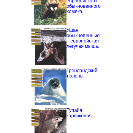
европейского
обыкновенного
хомяка.
Ушан
обыкновенные
– европейская
летучая мышь.
Гренландский
тюлень.
Тупайя
карликовая.