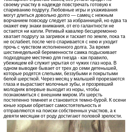
своему участку в надежде повстречать готовую к
спариванию подругу. Любовные игры и ухаживания
могут длиться довольно долго — самец с нежным
ворчанием повсюду следует за избранницей, но едва та
окажет ему знаки внимания, от его галантности не
остается ни капли. Ретивый кавалер бесцеремонно
хватает подругу за загривок и таскает по земле, пока та
не ослабеет, после чего спаривается с нею и уходит
прочь с чувством исполненного долга. За время
шестинедельной беременности самка подыскивает
подходящее местечко для гнезда - как правило,
убежищем ей служит укрытая от чужих глаз нора. В
одном выводке бывает от трех до семи детенышей,
которые родятся слепыми, беззубыми и покрытыми
белой шерсткой. Через месяц у малышей прорезаются
глаза и вырастают молочные зубы, и прозревший
молодняк впервые выходит из норы, чтобы
познакомиться с внешним миром. Их шерсть
постепенно темнеет и становится темно-бурой. К осени
юные хорьки обретают самостоятельность и
отправляются на поиски собственных участков, а к
девяти месяцам от роду достигают половой зрелости.