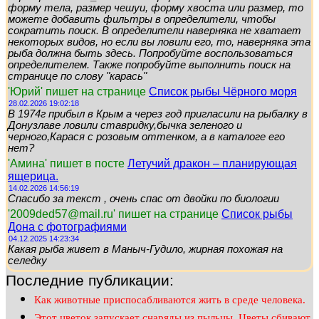
форму тела, размер чешуи, форму хвоста или размер, то
можете добавить фильтры в определители, чтобы
сократить поиск. В определители наверняка не хватает
некоторых видов, но если вы ловили его, то, наверняка эта
рыба должна быть здесь. Попробуйте воспользоваться
определителем. Также попробуйте выполнить поиск на
странице по слову "карась"
'Юрий' пишет на странице
Список рыбы Чёрного моря
28.02.2026 19:02:18
В 1974г прибыл в Крым а через год пригласили на рыбалку в
Донузлаве ловили ставридку,бычка зеленого и
черного,Карася с розовым оттенком, а в каталоге его
нет?
'Амина' пишет в посте
Летучий дракон – планирующая
ящерица.
14.02.2026 14:56:19
Спасибо за текст , очень спас от двойки по биологии
'2009ded57@mail.ru' пишет на странице
Список рыбы
Дона с фотографиями
04.12.2025 14:23:34
Какая рыба живет в Маныч-Гудило, жирная похожая на
селедку
Последние публикации:
Как животные приспосабливаются жить в среде человека.
Этот цветок запускает снаряды из пыльцы. Цветы сбивают