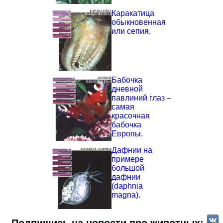
Каракатица
обыкновенная
или сепия.
Бабочка
дневной
павлиний глаз –
самая
красочная
бабочка
Европы.
Дафнии на
примере
большой
дафнии
(daphnia
magna).