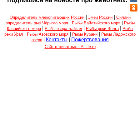
Подпишись на новости про животных:
|
|
Определитель млекопитающих России
Змеи России
Онлайн
|
|
определитель рыб Чёрного моря
Рыбы Байлтийского моря
Рыбы
|
|
|
Каспийского моря
Рыбы озера Байкал
Рыбы реки Волга
Рыбы
|
|
|
реки Урал
Рыбы Азовского моря
Рыбы Кубани
Рыбы Ладожского
|
Контакты
|
Пожертвования
озера
Сайт о животных - PiLife.ru