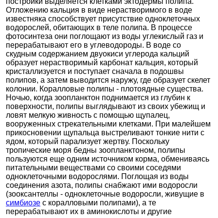
постройки выделяется клетками эктодермы полипа.
Отложению кальция в виде нерастворимого в воде
известняка способствует присутствие одноклеточных
водорослей, обитающих в теле полипа. В процессе
фотосинтеза они поглощают из воды углекислый газ и
перерабатывают его в углеводороды. В воде со
скудным содержанием двуокиси углерода кальций
образует нерастворимый карбонат кальция, который
кристаллизуется и поступает сначала в подошвы
полипов, а затем выводится наружу, где образует скелет
колонии. Коралловые полипы - плотоядные существа.
Ночью, когда зоопланктон поднимается из глубин к
поверхности, полипы выглядывают из своих убежищ и
ловят мелкую живность с помощью щупалец,
вооруженных стрекательными клетками. При малейшем
прикосновении щупальца выстреливают тонкие нити с
ядом, который парализует жертву. Поскольку
тропические моря бедны зоопланктоном, полипы
пользуются еще одним источником корма, обмениваясь
питательными веществами со своими соседями
одноклеточными водорослями. Поглощая из воды
соединения азота, полипы снабжают ими водоросли
(зооксантеллы - одноклеточные водоросли, живущие в
симбиозе
с коралловыми полипами), а те
перерабатывают их в аминокислоты и другие