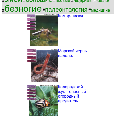
ящерицы
#
#
#
псовые
#
#
кошачьи
безногие
палеонтология
#
#
#
медицина
Комар-пискун.
Морской червь
палоло.
Колорадский
жук – опасный
огородный
вредитель.