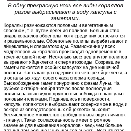
В одну прекрасную ночь все виды кораллов
разом выбрасывают в воду капсулы с
гаметами.
Кораллы размножаются половым и вегетативным
способом, т. е. путем деления полипов. Большинство
видов кораллов обоеполы, хотя среди них встречаются
и раздельнополые. Обоеполые полипы вырабатывают и
яйцеклетки, и сперматозоиды. Размножение у всех
мадрепоровых кораллов происходит одновременно в
течение одной ночи. Несколько месяцев внутри полипов
вызревают яйцеклетки и сперматозоиды. Созревшие
гаметы покоятся в особых капсулах на дне кишечной
полости. Часть капсул содержит по четыре яйцеклетки, а
в остальных ждут своего часа сперматозоиды.
Высвобождение гамет приурочено к фазам Луны. На
рубеже октября-ноября тотчас после полнолуния
полипы разных видов дружно высвобождают капсулы с
половыми клетками. Поднявшись к поверхности,
капсулы лопаются и выбрасывают содержимое в воду, и
вскоре из оплодотворенных яйцеклеток выходит
бесчисленное множество свободноплавающих личинок
- планул. Такая согласованность имеет огромное
значение для выживания кораллов - ведь чем больше
планул, тем больше у них шансов выжить. Реснитчатая