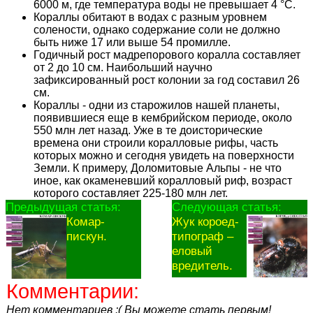
6000 м, где температура воды не превышает 4 °С.
Кораллы обитают в водах с разным уровнем
солености, однако содержание соли не должно
быть ниже 17 или выше 54 промилле.
Годичный рост мадрепорового коралла составляет
от 2 до 10 см. Наибольший научно
зафиксированный рост колонии за год составил 26
см.
Кораллы - одни из старожилов нашей планеты,
появившиеся еще в кембрийском периоде, около
550 млн лет назад. Уже в те доисторические
времена они строили коралловые рифы, часть
которых можно и сегодня увидеть на поверхности
Земли. К примеру, Доломитовые Альпы - не что
иное, как окаменевший коралловый риф, возраст
которого составляет 225-180 млн лет.
Предыдущая статья:
Следующая статья:
Комар-
Жук короед-
пискун.
типограф –
еловый
вредитель.
Комментарии:
Нет комментариев :( Вы можете стать первым!