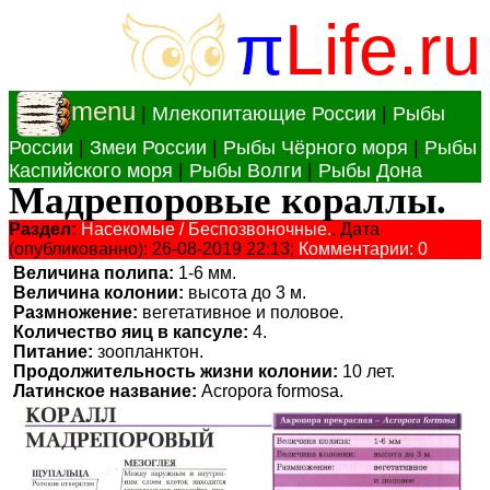
π
Life.ru
menu
|
Млекопитающие России
|
Рыбы
России
|
Змеи России
|
Рыбы Чёрного моря
|
Рыбы
Каспийского моря
|
Рыбы Волги
|
Рыбы Дона
Мадрепоровые кораллы.
Раздел:
Насекомые / Беспозвоночные.
. Дата
(опубликованно): 26-08-2019 22:13;
Комментарии: 0
Величина полипа:
1-6 мм.
Величина колонии:
высота до 3 м.
Размножение:
вегетативное и половое.
Количество яиц в капсуле:
4.
Питание:
зоопланктон.
Продолжительность жизни колонии:
10 лет.
Латинское название:
Acropora formosa.