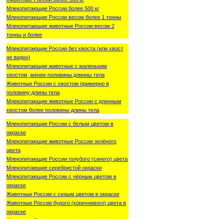
Млекопитающие России более 500 кг
Млекопитающие России весом более 1 тонны
Млекопитающие животные России весом 2
тонны и более
Млекопитающие России без хвоста (или хвост
не видно)
Млекопитающие животные с маленьким
хвостом, менее половины длинны тела
Животные России с хвостом примерно в
половину длины тела
Млекопитающие животные России с длинным
хвостом более половины длины тела
Млекопитающие России с белым цветом в
окраске
Млекопитающие животные России зелёного
цвета
Млекопитающие России голубого (синего) цвета
Млекопитающие серебристой окраски
Млекопитающие России с чёрным цветом в
окраске
Животные России с серым цветом в окраске
Животные России бурого (коричневого) цвета в
окраске