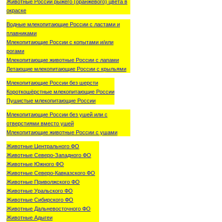
Животные России рыжего (оранжевого) цвета в
окраске
Водные млекопитающие России с ластами и
плавниками
Млекопитающие России с копытами и/или
рогами
Млекопитающие животные России с лапами
Летающие млекопитающие России с крыльями
Млекопитающие России без шерсти
Короткошёрстные млекопитающие России
Пушистые млекопитающие России
Млекопитающие России без ушей или с
отверстиями вместо ушей
Млекопитающие животные России с ушами
Животные Центрального ФО
Животные Северо-Западного ФО
Животные Южного ФО
Животные Северо-Кавказского ФО
Животные Приволжского ФО
Животные Уральского ФО
Животные Сибирского ФО
Животные Дальневосточного ФО
Животные Адыгеи