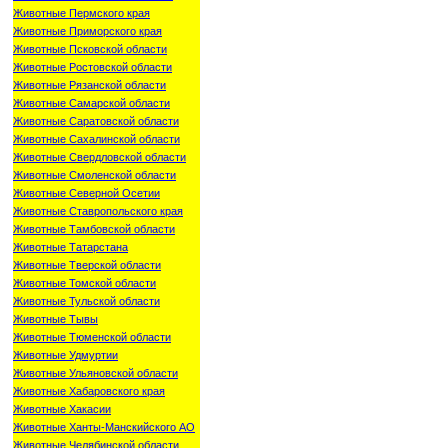
Животные Пермского края
Животные Приморского края
Животные Псковской области
Животные Ростовской области
Животные Рязанской области
Животные Самарской области
Животные Саратовской области
Животные Сахалинской области
Животные Свердловской области
Животные Смоленской области
Животные Северной Осетии
Животные Ставропольского края
Животные Тамбовской области
Животные Татарстана
Животные Тверской области
Животные Томской области
Животные Тульской области
Животные Тывы
Животные Тюменской области
Животные Удмуртии
Животные Ульяновской области
Животные Хабаровского края
Животные Хакасии
Животные Ханты-Манскийского АО
Животные Челябинской области