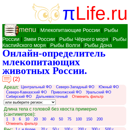
π
Life.ru
menu
|
Млекопитающие России
|
Рыбы
России
|
Змеи России
|
Рыбы Чёрного моря
|
Рыбы
Каспийского моря
|
Рыбы Волги
|
Рыбы Дона
Онлайн-определитель
млекопитающих
животных России.
(2)
Ареал:
Центральный ФО
Северо-Западный ФО
Южный ФО
Северо-Кавказский ФО
Приволжский ФО
Уральский ФО
Сибирский ФО
Дальневосточный
Отменить фильтр
Длина тела с головой без хвоста примерно
(сантиметров):
1
3
6
10
20
30
40
50
75
100
150
200
Отменить фильтр
Вес:
1 г. и более.
20 г.
50 г.
100 г.
200 г.
300 г.
500 г.