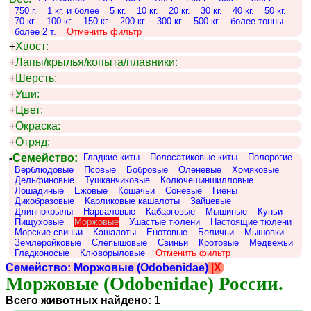
750 г.
1 кг. и более
5 кг.
10 кг.
20 кг.
30 кг.
40 кг.
50 кг.
70 кг.
100 кг.
150 кг.
200 кг.
300 кг.
500 кг.
более тонны
более 2 т.
Отменить фильтр
+
Хвост:
+
Лапы/крылья/копыта/плавники:
+
Шерсть:
+
Уши:
+
Цвет:
+
Окраска:
+
Отряд:
-
Семейство:
Гладкие киты
Полосатиковые киты
Полорогие
Верблюдовые
Псовые
Бобровые
Оленевые
Хомяковые
Дельфиновые
Тушканчиковые
Колючешиншилловые
Лошадиные
Ежовые
Кошачьи
Соневые
Гиены
Дикобразовые
Карликовые кашалоты
Зайцевые
Длиннокрылы
Нарваловые
Кабарговые
Мышиные
Куньи
Пищуховые
Моржовые
Ушастые тюлени
Настоящие тюлени
Морские свиньи
Кашалоты
Енотовые
Беличьи
Мышовки
Землеройковые
Слепышовые
Свиньи
Кротовые
Медвежьи
Гладконосые
Клюворыловые
Отменить фильтр
Семейство: Моржовые (Odobenidae)
|X
Моржовые (Odobenidae) России.
Всего животных найдено:
1