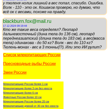
у тюленя нолик лишний в вес попал, спасибо. Ошибка.
Волк - 110 - это ок. Кошаков проверю, но думаю, что
всё ок с весами, похоже на правду.
blackburn.fox@mail.ru
17.12.2024 09:19:44
Кто же такие веса определял? Леопард
дальневосточный (дина тела до 136 см), леопард
переднеазиатский (длина тела до 183 см), а вес(масса
тела) одинакова - до 50 кг? Волк - вес до 110 кг?
Тюлень-монах - вес в 3 тонны(!?). Или это ИИ рулит?
Список млекопитающих России
Пресноводные рыбы России
Змеи России
Млекопитающие России более 1 см
Млекопитающие более 3 см без хвоста
Млекопитающие более 6 см
Животные России более 10 см
Млекопитающие России более 20 см
Млекопитающие длиной от 30 см без хвоста