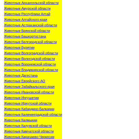
Животные Архангельской области
Животные Амурской области
Животные Республики Алтай
Животные Алтайского края
Животные Астраханской области
Животные Брянской области
Животные Башкортостана
Животные Белгородской области
Животные Бурятии
Животные Волгоградской области
Животные Вологодской области
Животные Воронежской области
Животные Владимирской области
Животные Дагестана
Животные Еврейского АО
Животные Забайкальского края
Животные Ивановской области
Животные Ингушетии
Животные Иркутской области
Животные Кабардино-Балкарии
Животные Калининградской области
Животные Калмыкии
Животные Калужской области
Животные Камчатской области
Животные Карачаево-Черкесии