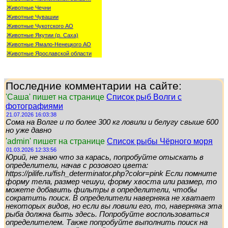
Животные Чечни
Животные Чувашии
Животные Чукотского АО
Животные Якутии (р. Саха)
Животные Ямало-Ненецкого АО
Животные Ярославской области
Последние комментарии на сайте:
'Саша' пишет на странице
Список рыб Волги с
фотографиями
21.07.2026 16:03:38
Сома на Волге и по более 300 кг ловили и белугу свыше 600
но уже давно
'admin' пишет на странице
Список рыбы Чёрного моря
01.03.2026 12:33:56
Юрий, не знаю что за карась, попробуйте отыскать в
определители, начав с розового цвета:
https://pilife.ru/fish_determinator.php?color=pink Если помните
форму тела, размер чешуи, форму хвоста или размер, то
можете добавить фильтры в определители, чтобы
сократить поиск. В определители наверняка не хватает
некоторых видов, но если вы ловили его, то, наверняка эта
рыба должна быть здесь. Попробуйте воспользоваться
определителем. Также попробуйте выполнить поиск на