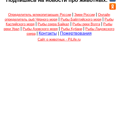
|
|
Определитель млекопитающих России
Змеи России
Онлайн
|
|
определитель рыб Чёрного моря
Рыбы Байлтийского моря
Рыбы
|
|
|
Каспийского моря
Рыбы озера Байкал
Рыбы реки Волга
Рыбы
|
|
|
реки Урал
Рыбы Азовского моря
Рыбы Кубани
Рыбы Ладожского
|
Контакты
|
Пожертвования
озера
Сайт о животных - PiLife.ru