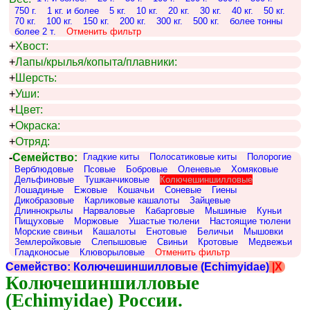
750 г.
1 кг. и более
5 кг.
10 кг.
20 кг.
30 кг.
40 кг.
50 кг.
70 кг.
100 кг.
150 кг.
200 кг.
300 кг.
500 кг.
более тонны
более 2 т.
Отменить фильтр
+
Хвост:
+
Лапы/крылья/копыта/плавники:
+
Шерсть:
+
Уши:
+
Цвет:
+
Окраска:
+
Отряд:
-
Семейство:
Гладкие киты
Полосатиковые киты
Полорогие
Верблюдовые
Псовые
Бобровые
Оленевые
Хомяковые
Дельфиновые
Тушканчиковые
Колючешиншилловые
Лошадиные
Ежовые
Кошачьи
Соневые
Гиены
Дикобразовые
Карликовые кашалоты
Зайцевые
Длиннокрылы
Нарваловые
Кабарговые
Мышиные
Куньи
Пищуховые
Моржовые
Ушастые тюлени
Настоящие тюлени
Морские свиньи
Кашалоты
Енотовые
Беличьи
Мышовки
Землеройковые
Слепышовые
Свиньи
Кротовые
Медвежьи
Гладконосые
Клюворыловые
Отменить фильтр
Семейство: Колючешиншилловые (Echimyidae)
|X
Колючешиншилловые 
(Echimyidae) России.