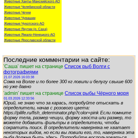
Животные Ханты-Манскийского АО
Животные Челябинской области
Животные Чечни
Животные Чувашии
Животные Чукотского АО
Животные Якутии (р. Саха)
Животные Ямало-Ненецкого АО
Животные Ярославской области
Последние комментарии на сайте:
'Саша' пишет на странице
Список рыб Волги с
фотографиями
21.07.2026 16:03:38
Сома на Волге и по более 300 кг ловили и белугу свыше 600
но уже давно
'admin' пишет на странице
Список рыбы Чёрного моря
01.03.2026 12:33:56
Юрий, не знаю что за карась, попробуйте отыскать в
определители, начав с розового цвета:
https://pilife.ru/fish_determinator.php?color=pink Если помните
форму тела, размер чешуи, форму хвоста или размер, то
можете добавить фильтры в определители, чтобы
сократить поиск. В определители наверняка не хватает
некоторых видов, но если вы ловили его, то, наверняка эта
рыба должна быть здесь. Попробуйте воспользоваться