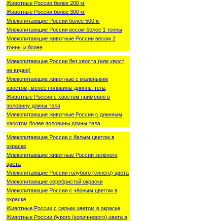
Животные России более 200 кг
Животные России более 300 кг
Млекопитающие России более 500 кг
Млекопитающие России весом более 1 тонны
Млекопитающие животные России весом 2
тонны и более
Млекопитающие России без хвоста (или хвост
не видно)
Млекопитающие животные с маленьким
хвостом, менее половины длинны тела
Животные России с хвостом примерно в
половину длины тела
Млекопитающие животные России с длинным
хвостом более половины длины тела
Млекопитающие России с белым цветом в
окраске
Млекопитающие животные России зелёного
цвета
Млекопитающие России голубого (синего) цвета
Млекопитающие серебристой окраски
Млекопитающие России с чёрным цветом в
окраске
Животные России с серым цветом в окраске
Животные России бурого (коричневого) цвета в