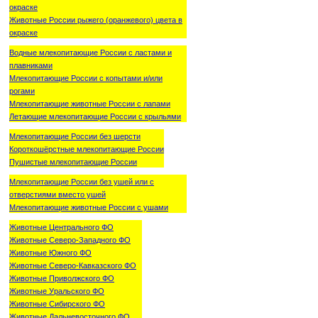
окраске
Животные России рыжего (оранжевого) цвета в
окраске
Водные млекопитающие России с ластами и
плавниками
Млекопитающие России с копытами и/или
рогами
Млекопитающие животные России с лапами
Летающие млекопитающие России с крыльями
Млекопитающие России без шерсти
Короткошёрстные млекопитающие России
Пушистые млекопитающие России
Млекопитающие России без ушей или с
отверстиями вместо ушей
Млекопитающие животные России с ушами
Животные Центрального ФО
Животные Северо-Западного ФО
Животные Южного ФО
Животные Северо-Кавказского ФО
Животные Приволжского ФО
Животные Уральского ФО
Животные Сибирского ФО
Животные Дальневосточного ФО