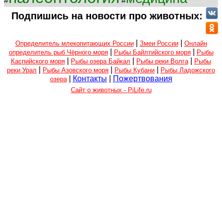
#
#
Подпишись на новости про животных:
|
|
Определитель млекопитающих России
Змеи России
Онлайн
|
|
определитель рыб Чёрного моря
Рыбы Байлтийского моря
Рыбы
|
|
|
Каспийского моря
Рыбы озера Байкал
Рыбы реки Волга
Рыбы
|
|
|
реки Урал
Рыбы Азовского моря
Рыбы Кубани
Рыбы Ладожского
|
Контакты
|
Пожертвования
озера
Сайт о животных - PiLife.ru