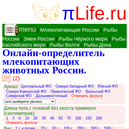
π
Life.ru
menu
|
Млекопитающие России
|
Рыбы
России
|
Змеи России
|
Рыбы Чёрного моря
|
Рыбы
Каспийского моря
|
Рыбы Волги
|
Рыбы Дона
Онлайн-определитель
млекопитающих
животных России.
(2)
Ареал:
Центральный ФО
Северо-Западный ФО
Южный ФО
Северо-Кавказский ФО
Приволжский ФО
Уральский ФО
Сибирский ФО
Дальневосточный
Отменить фильтр
Длина тела с головой без хвоста примерно
(сантиметров):
1
3
6
10
20
30
40
50
75
100
150
200
Отменить фильтр
Вес:
1 г. и более.
20 г.
50 г.
100 г.
200 г.
300 г.
500 г.