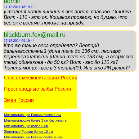
admin
17.12.2024 18:19:19
у тюленя нолик лишний в вес попал, спасибо. Ошибка.
Волк - 110 - это ок. Кошаков проверю, но думаю, что
всё ок с весами, похоже на правду.
blackburn.fox@mail.ru
17.12.2024 09:19:44
Кто же такие веса определял? Леопард
дальневосточный (дина тела до 136 см), леопард
переднеазиатский (длина тела до 183 см), а вес(масса
тела) одинакова - до 50 кг? Волк - вес до 110 кг?
Тюлень-монах - вес в 3 тонны(!?). Или это ИИ рулит?
Список млекопитающих России
Пресноводные рыбы России
Змеи России
Млекопитающие России более 1 см
Млекопитающие более 3 см без хвоста
Млекопитающие более 6 см
Животные России более 10 см
Млекопитающие России более 20 см