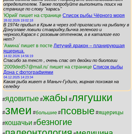
определителем. Также попробуйте выполнить поиск на
странице по слову "карась"
'Юрий' пишет на странице
Список рыбы Чёрного моря
28.02.2026 19:02:18
В 1974г прибыл в Крым а через год пригласили на рыбалку в
Донузлаве ловили ставридку,бычка зеленого и
черного,Карася с розовым оттенком, а в каталоге его
нет?
'Амина' пишет в посте
Летучий дракон – планирующая
ящерица.
14.02.2026 14:56:19
Спасибо за текст , очень спас от двойки по биологии
'2009ded57@mail.ru' пишет на странице
Список рыбы
Дона с фотографиями
04.12.2025 14:23:34
Какая рыба живет в Маныч-Гудило, жирная похожая на
селедку
лягушки
жабы
ядовитые
#
#
#
змеи
псовые
ящерицы
большие
#
#
#
#
безногие
кошачьи
#
#
палеонтология
медицина