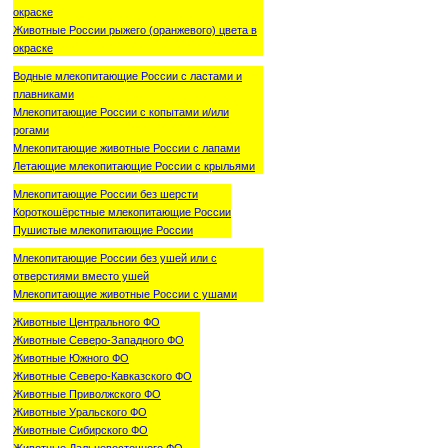
окраске
Животные России рыжего (оранжевого) цвета в
окраске
Водные млекопитающие России с ластами и
плавниками
Млекопитающие России с копытами и/или
рогами
Млекопитающие животные России с лапами
Летающие млекопитающие России с крыльями
Млекопитающие России без шерсти
Короткошёрстные млекопитающие России
Пушистые млекопитающие России
Млекопитающие России без ушей или с
отверстиями вместо ушей
Млекопитающие животные России с ушами
Животные Центрального ФО
Животные Северо-Западного ФО
Животные Южного ФО
Животные Северо-Кавказского ФО
Животные Приволжского ФО
Животные Уральского ФО
Животные Сибирского ФО
Животные Дальневосточного ФО