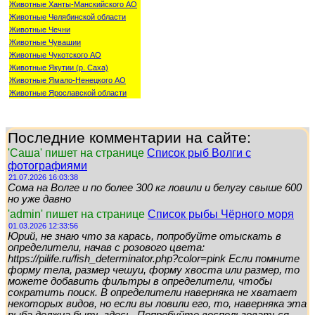
Животные Ханты-Манскийского АО
Животные Челябинской области
Животные Чечни
Животные Чувашии
Животные Чукотского АО
Животные Якутии (р. Саха)
Животные Ямало-Ненецкого АО
Животные Ярославской области
Последние комментарии на сайте:
'Саша' пишет на странице
Список рыб Волги с
фотографиями
21.07.2026 16:03:38
Сома на Волге и по более 300 кг ловили и белугу свыше 600
но уже давно
'admin' пишет на странице
Список рыбы Чёрного моря
01.03.2026 12:33:56
Юрий, не знаю что за карась, попробуйте отыскать в
определители, начав с розового цвета:
https://pilife.ru/fish_determinator.php?color=pink Если помните
форму тела, размер чешуи, форму хвоста или размер, то
можете добавить фильтры в определители, чтобы
сократить поиск. В определители наверняка не хватает
некоторых видов, но если вы ловили его, то, наверняка эта
рыба должна быть здесь. Попробуйте воспользоваться