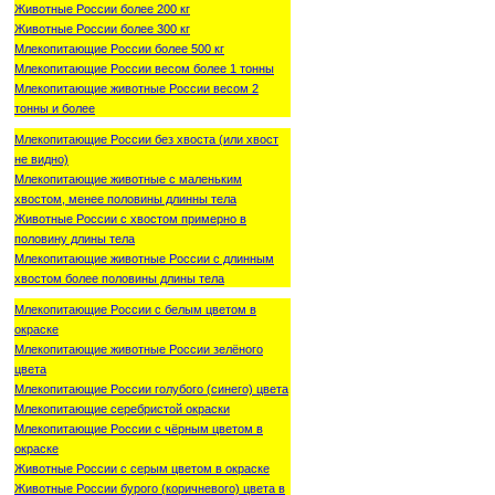
Животные России более 200 кг
Животные России более 300 кг
Млекопитающие России более 500 кг
Млекопитающие России весом более 1 тонны
Млекопитающие животные России весом 2
тонны и более
Млекопитающие России без хвоста (или хвост
не видно)
Млекопитающие животные с маленьким
хвостом, менее половины длинны тела
Животные России с хвостом примерно в
половину длины тела
Млекопитающие животные России с длинным
хвостом более половины длины тела
Млекопитающие России с белым цветом в
окраске
Млекопитающие животные России зелёного
цвета
Млекопитающие России голубого (синего) цвета
Млекопитающие серебристой окраски
Млекопитающие России с чёрным цветом в
окраске
Животные России с серым цветом в окраске
Животные России бурого (коричневого) цвета в