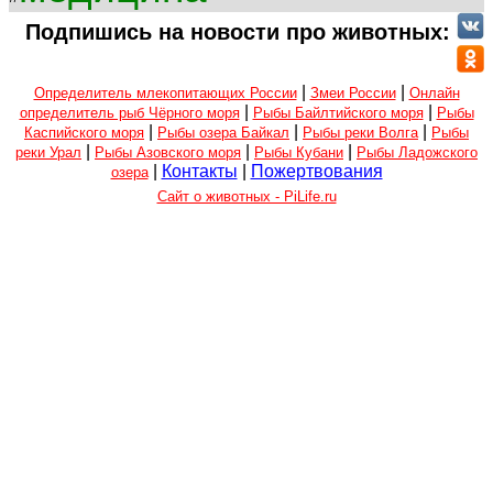
Подпишись на новости про животных:
|
|
Определитель млекопитающих России
Змеи России
Онлайн
|
|
определитель рыб Чёрного моря
Рыбы Байлтийского моря
Рыбы
|
|
|
Каспийского моря
Рыбы озера Байкал
Рыбы реки Волга
Рыбы
|
|
|
реки Урал
Рыбы Азовского моря
Рыбы Кубани
Рыбы Ладожского
|
Контакты
|
Пожертвования
озера
Сайт о животных - PiLife.ru