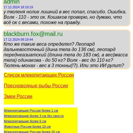
admin
17.12.2024 18:19:19
у тюленя нолик лишний в вес попал, спасибо. Ошибка.
Волк - 110 - это ок. Кошаков проверю, но думаю, что
всё ок с весами, похоже на правду.
blackburn.fox@mail.ru
17.12.2024 09:19:44
Кто же такие веса определял? Леопард
дальневосточный (дина тела до 136 см), леопард
переднеазиатский (длина тела до 183 см), а вес(масса
тела) одинакова - до 50 кг? Волк - вес до 110 кг?
Тюлень-монах - вес в 3 тонны(!?). Или это ИИ рулит?
Список млекопитающих России
Пресноводные рыбы России
Змеи России
Млекопитающие России более 1 см
Млекопитающие более 3 см без хвоста
Млекопитающие более 6 см
Животные России более 10 см
Млекопитающие России более 20 см