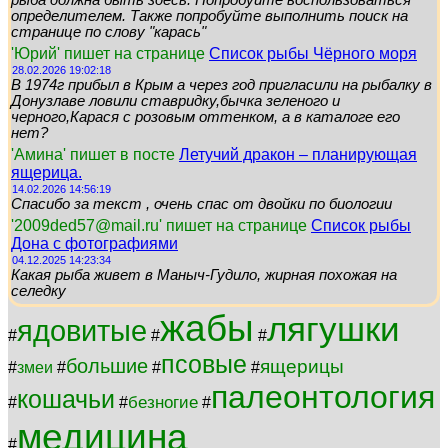
определителем. Также попробуйте выполнить поиск на
странице по слову "карась"
'Юрий' пишет на странице
Список рыбы Чёрного моря
28.02.2026 19:02:18
В 1974г прибыл в Крым а через год пригласили на рыбалку в
Донузлаве ловили ставридку,бычка зеленого и
черного,Карася с розовым оттенком, а в каталоге его
нет?
'Амина' пишет в посте
Летучий дракон – планирующая
ящерица.
14.02.2026 14:56:19
Спасибо за текст , очень спас от двойки по биологии
'2009ded57@mail.ru' пишет на странице
Список рыбы
Дона с фотографиями
04.12.2025 14:23:34
Какая рыба живет в Маныч-Гудило, жирная похожая на
селедку
жабы
лягушки
ядовитые
#
#
#
псовые
большие
ящерицы
#
змеи
#
#
#
палеонтология
кошачьи
безногие
#
#
#
медицина
#