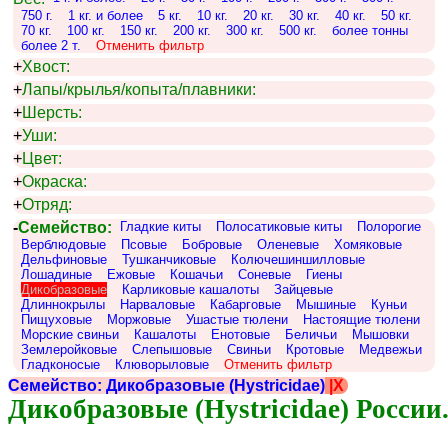
750 г.
1 кг. и более
5 кг.
10 кг.
20 кг.
30 кг.
40 кг.
50 кг.
70 кг.
100 кг.
150 кг.
200 кг.
300 кг.
500 кг.
более тонны
более 2 т.
Отменить фильтр
+
Хвост:
+
Лапы/крылья/копыта/плавники:
+
Шерсть:
+
Уши:
+
Цвет:
+
Окраска:
+
Отряд:
-
Семейство:
Гладкие киты
Полосатиковые киты
Полорогие
Верблюдовые
Псовые
Бобровые
Оленевые
Хомяковые
Дельфиновые
Тушканчиковые
Колючешиншилловые
Лошадиные
Ежовые
Кошачьи
Соневые
Гиены
Дикобразовые
Карликовые кашалоты
Зайцевые
Длиннокрылы
Нарваловые
Кабарговые
Мышиные
Куньи
Пищуховые
Моржовые
Ушастые тюлени
Настоящие тюлени
Морские свиньи
Кашалоты
Енотовые
Беличьи
Мышовки
Землеройковые
Слепышовые
Свиньи
Кротовые
Медвежьи
Гладконосые
Клюворыловые
Отменить фильтр
Семейство: Дикобразовые (Hystricidae)
|X
Дикобразовые (Hystricidae) России