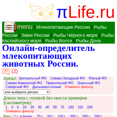
π
Life.ru
menu
|
Млекопитающие России
|
Рыбы
России
|
Змеи России
|
Рыбы Чёрного моря
|
Рыбы
Каспийского моря
|
Рыбы Волги
|
Рыбы Дона
Онлайн-определитель
млекопитающих
животных России.
(2)
Ареал:
Центральный ФО
Северо-Западный ФО
Южный ФО
Северо-Кавказский ФО
Приволжский ФО
Уральский ФО
Сибирский ФО
Дальневосточный
Отменить фильтр
Длина тела с головой без хвоста примерно
(сантиметров):
1
3
6
10
20
30
40
50
75
100
150
200
Отменить фильтр
Вес:
1 г. и более.
20 г.
50 г.
100 г.
200 г.
300 г.
500 г.