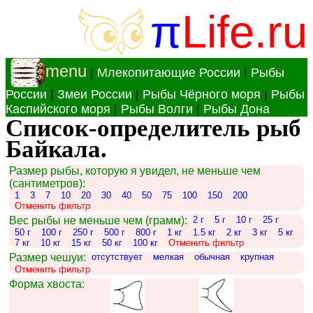
π
Life.ru
menu
|
Млекопитающие России
|
Рыбы
России
|
Змеи России
|
Рыбы Чёрного моря
|
Рыбы
Каспийского моря
|
Рыбы Волги
|
Рыбы Дона
Список-определитель рыб
Байкала.
Размер рыбы, которую я увидел, не меньше чем
(сантиметров):
1
3
7
10
20
30
40
50
75
100
150
200
Отменить фильтр
Вес рыбы не меньше чем (грамм):
2 г
5 г
10 г
25 г
50 г
100 г
250 г
500 г
800 г
1 кг
1.5 кг
2 кг
3 кг
5 кг
7 кг
10 кг
15 кг
50 кг
100 кг
Отменить фильтр
Размер чешуи:
отсутствует
мелкая
обычная
крупная
Отменить фильтр
Форма хвоста: