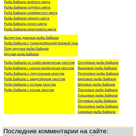
Рыба Байкала зелёного цвета
Рыбы Байкала голубого цвета
Рыба Байкала серебристого цвета
Рыбы Байкала чёрного цвета
Рыба Байкала серого цвета
Рыбы Байкала коричневого цвета
Вытянутые длинные рыбы Байкала
Рыбы Байкала с торпедообразной формой тела
Полу-круглые рыбы Байкала
Круглая рыба Байкала
Рыбы Байкала со слабо-выемчатым хвостом
Осетровые рыбы Байкала
Рыба Байкала с сильно-выемчатым хвостом
Вьюновые рыбы Байкала
Рыбы Байкала с треугольным хвостом
Рогатковые рыбы Байкала
Рыба Байкала с закруглённым хвостом
Карповые рыбы Байкала
Рыбы Байкала с острым хвостом
Щуковые рыбы Байкала
Рыбы Байкала с косым хвостом
Тресковые рыбы Байкала
Гольцовые рыбы Байкала
Окуневые рыбы Байкала
Лососевые рыбы Байкала
Сомовые рыбы Байкала
Последние комментарии на сайте: