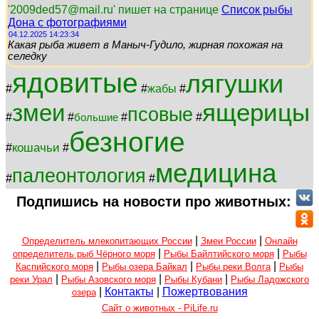
'2009ded57@mail.ru' пишет на странице
Список рыбы
Дона с фотографиями
04.12.2025 14:23:34
Какая рыба живет в Маныч-Гудило, жирная похожая на
селедку
ядовитые
лягушки
#
#
жабы
#
ящерицы
змеи
псовые
#
#
#
#
большие
безногие
кошачьи
#
#
медицина
палеонтология
#
#
Подпишись на новости про животных:
|
|
Определитель млекопитающих России
Змеи России
Онлайн
|
|
определитель рыб Чёрного моря
Рыбы Байлтийского моря
Рыбы
|
|
|
Каспийского моря
Рыбы озера Байкал
Рыбы реки Волга
Рыбы
|
|
|
реки Урал
Рыбы Азовского моря
Рыбы Кубани
Рыбы Ладожского
|
Контакты
|
Пожертвования
озера
Сайт о животных - PiLife.ru