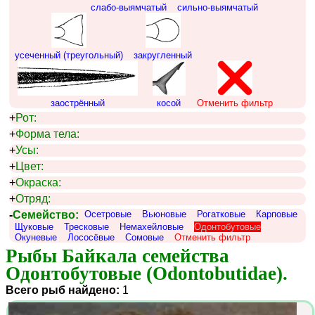
слабо-выямчатый
сильно-выямчатый
усеченный (треугольный)
закругленный
заострённый
косой
Отменить фильтр
+
Рот:
+
Форма тела:
+
Усы:
+
Цвет:
+
Окраска:
+
Отряд:
-
Семейство:
Осетровые
Вьюновые
Рогатковые
Карповые
Щуковые
Тресковые
Немахейловые
Одонтобутовые
Окуневые
Лососёвые
Сомовые
Отменить фильтр
Рыбы Байкала семейства 
Одонтобутовые (Odontobutidae).
Всего рыб найдено:
1