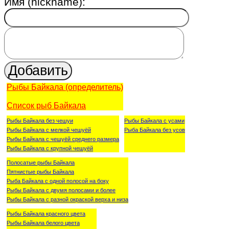
Имя (nickname):
Рыбы Байкала (определитель)
Список рыб Байкала
Рыбы Байкала без чешуи
Рыбы Байкала с усами
Рыбы Байкала с мелкой чешуёй
Рыба Байкала без усов
Рыбы Байкала с чешуёй среднего размера
Рыбы Байкала с крупной чешуёй
Полосатые рыбы Байкала
Пятнистые рыбы Байкала
Рыба Байкала с одной полосой на боку
Рыбы Байкала с двумя полосами и более
Рыбы Байкала с разной окраской верха и низа
Рыбы Байкала красного цвета
Рыбы Байкала белого цвета