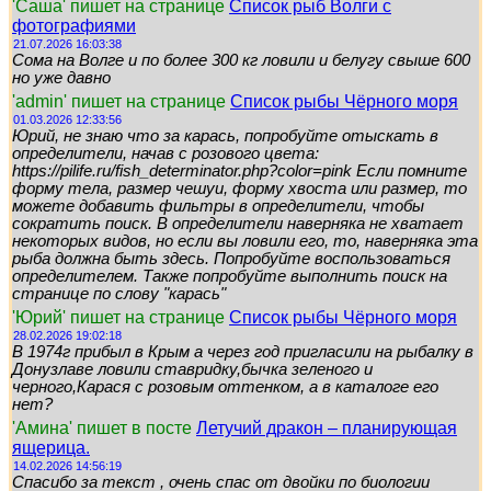
'Саша' пишет на странице
Список рыб Волги с
фотографиями
21.07.2026 16:03:38
Сома на Волге и по более 300 кг ловили и белугу свыше 600
но уже давно
'admin' пишет на странице
Список рыбы Чёрного моря
01.03.2026 12:33:56
Юрий, не знаю что за карась, попробуйте отыскать в
определители, начав с розового цвета:
https://pilife.ru/fish_determinator.php?color=pink Если помните
форму тела, размер чешуи, форму хвоста или размер, то
можете добавить фильтры в определители, чтобы
сократить поиск. В определители наверняка не хватает
некоторых видов, но если вы ловили его, то, наверняка эта
рыба должна быть здесь. Попробуйте воспользоваться
определителем. Также попробуйте выполнить поиск на
странице по слову "карась"
'Юрий' пишет на странице
Список рыбы Чёрного моря
28.02.2026 19:02:18
В 1974г прибыл в Крым а через год пригласили на рыбалку в
Донузлаве ловили ставридку,бычка зеленого и
черного,Карася с розовым оттенком, а в каталоге его
нет?
'Амина' пишет в посте
Летучий дракон – планирующая
ящерица.
14.02.2026 14:56:19
Спасибо за текст , очень спас от двойки по биологии