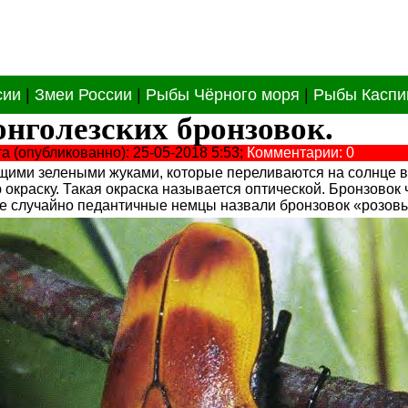
сии
|
Змеи России
|
Рыбы Чёрного моря
|
Рыбы Каспи
онголезских бронзовок.
та (опубликованно): 25-05-2018 5:53;
Комментарии: 0
щими зелеными жуками, которые переливаются на солнце вс
 окраску. Такая окраска называется оптической. Бронзовок
Не случайно педантичные немцы назвали бронзовок «розовы