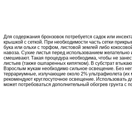
Для содержания бронзовок потребуется садок или инсекта
крышкой с сеткой. При необходимости часть сетки прикрыв
бука или ольхи с торфом, листовой землей либо кокосово
навоза. Сухие листья перед использованием желательно 
смешивают. Такая процедура необходима, чтобы не занес
листьев (также ошпаренных кипятком). В субстрат втыка
Взрослым жукам необходимо сильное освещение. Без него
террариумные, излучающие около 2% ультрафиолета (их м
рекомендуют круглосуточное освещение. Использовать дл
может потребоваться дополнительный обогрев грунта с п