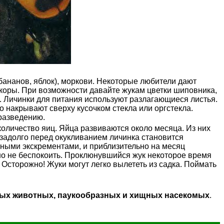
бананов, яблок), моркови. Некоторые любители дают
и коры. При возможности давайте жукам цветки шиповника,
а. Личинки для питания используют разлагающиеся листья.
о накрывают сверху кусочком стекла или оргстекла.
разведению.
количество яиц. Яйца развиваются около месяца. Из них
езадолго перед окукливанием личинка становится
енными экскрементами, и приблизительно на месяц
ьно не беспокоить. Проклюнувшийся жук некоторое время
Осторожно! Жуки могут легко вылететь из садка. Поймать
мных животных, паукообразных и хищных насекомых
.