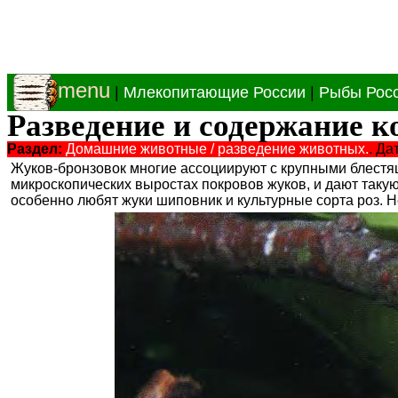
menu
|
Млекопитающие России
|
Рыбы Рос
Разведение и содержание к
Раздел:
Домашние животные / разведение животных.
. Да
Жуков-бронзовок многие ассоциируют с крупными блестя
микроскопических выростах покровов жуков, и дают такую
особенно любят жуки шиповник и культурные сорта роз. 