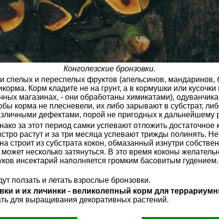
Конголезские бронзовки.
ки спелых и переспелых фруктов (апельсинов, мандаринов, 
орма. Корм кладите не на грунт, а в кормушки или кусочк
чных магазинах, - они обработаны химикатами), одуванчик
бы корма не плесневели, их либо зарывают в субстрат, либ
различными дефектами, порой не пригодных к дальнейшему 
нако за этот период самки успевают отложить достаточное 
стро растут и за три месяца успевают трижды полинять. Н
она строит из субстрата кокон, обмазанный изнутри собств
 может несколько затянуться. В это время коконы желател
уков инсектарий наполняется громким басовитым гудением. 
ут ползать и летать взрослые бронзовки.
овки и их личинки - великолепный корм для террариу
ать для выращивания декоративных растений.