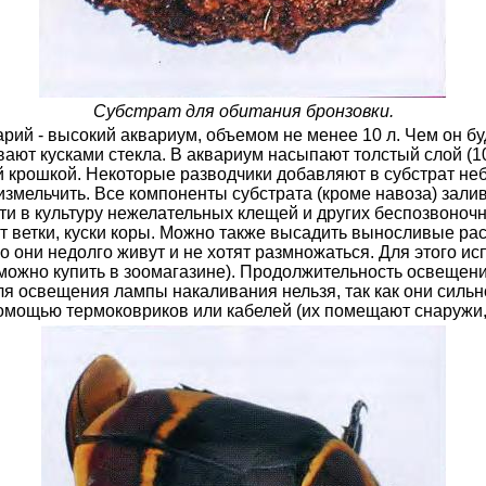
Субстрат для обитания бронзовки.
рий - высокий аквариум, объемом не менее 10 л. Чем он бу
ают кусками стекла. В аквариум насыпают толстый слой (10
й крошкой. Некоторые разводчики добавляют в субстрат неб
измельчить. Все компоненты субстрата (кроме навоза) зал
ти в культуру нежелательных клещей и других беспозвоноч
ют ветки, куски коры. Можно также высадить выносливые р
 они недолго живут и не хотят размножаться. Для этого и
ожно купить в зоомагазине). Продолжительность освещения 
я освещения лампы накаливания нельзя, так как они сильн
омощью термоковриков или кабелей (их помещают снаружи,