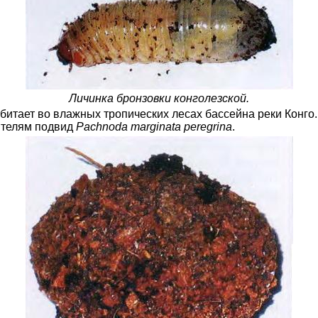
Личинка бронзовки конголезской.
обитает во влажных тропических лесах бассейна реки Конг
ителям подвид
Pachnoda marginata peregrina
.