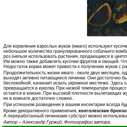
Для кормления взрослых жуков (имаго) используют кусоч
небольшое количество гранулированного собачьего комбик
роз (нельзя использовать растения, продающиеся в цвето
Им можно также добавлять кусочки фруктов и овощей. Что
Недостаток корма может привести к получению жуков с 
Продолжительность жизни имаго - около двух месяцев, од
выходят активно питающиеся личинки. Они достаточно бы
беспокойной, начинает искать укромное местечко. Здесь 
превращается в куколку. При низкой температуре процесс
остается в коконе. При высокой плотности вылетающих ж
их в комнате достаточно сложно.
При успешном разведении в вашем инсектарии всегда буд
Кроме декоративного применения,
конголезские бронз
А переработанный личинками субстрат можно использов
Автор – Александр Гуржий. Фотографии автора.