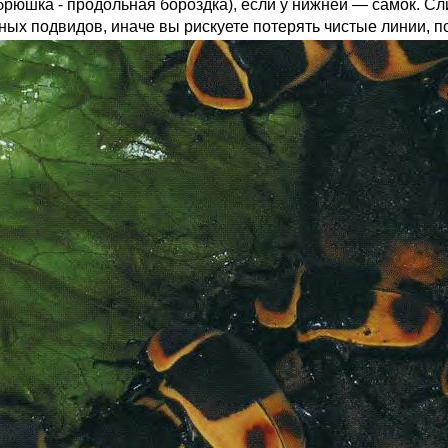
 брюшка - продольная бороздка), если у нижней — самок. С
ых подвидов, иначе вы рискуете потерять чистые линии, п