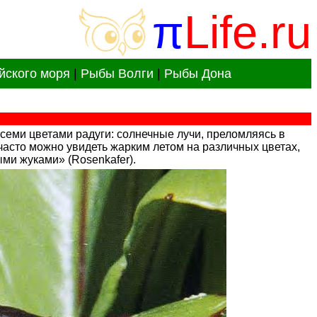
π
Life.ru
йского моря
|
Рыбы Волги
|
Рыбы Дона
еми цветами радуги: солнечные лучи, преломляясь в
 часто можно увидеть жарким летом на различных цветах,
ми жуками» (Rosenkafer).