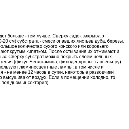
дет больше - тем лучше. Сверху садок закрывают
-20 см) субстрата - смеси опавших листьев дуба, березы,
ольшое количество сухого конского или коровьего
ивают крутым кипятком. После остывания их отжимают и
ных. Сверху субстрат можно покрыть слоем цельных
астения (фикус Бенджамина, филодендроны, сансевьеру).
спользуют люминесцентные лампы, в том числе и
- не менее 12 часов в сутки, некоторые разводчики
о высушивают воздух. Если в помещении холодно, то
 под дном инсектария).