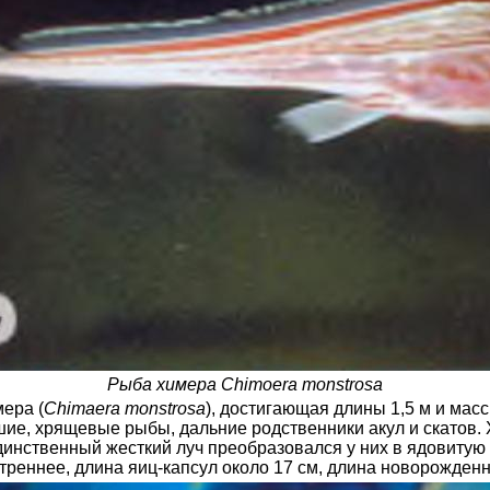
Рыба химера Chimoera monstrosa
ера (
Chimaera monstrosa
), достигающая длины 1,5 м и массы
шие, хрящевые рыбы, дальние родственники акул и скатов
динственный жесткий луч преобразовался у них в ядовитую 
треннее, длина яиц-капсул около 17 см, длина новорожден