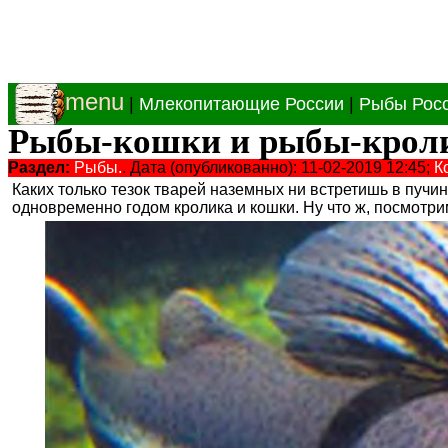
menu
|
Млекопитающие России
|
Рыбы Рос
Рыбы-кошки и рыбы-крол
Раздел:
Рыбы.
. Дата (опубликованно): 11-02-2019 12:45;
К
Каких только тезок тварей наземных ни встретишь в пучине
одновременно годом кролика и кошки. Ну что ж, посмотрим