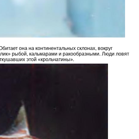
битает она на континентальных склонах, вокруг
кролик» рыбой, кальмарами и ракообразными. Люди ловят
откушавших этой «крольчатины».