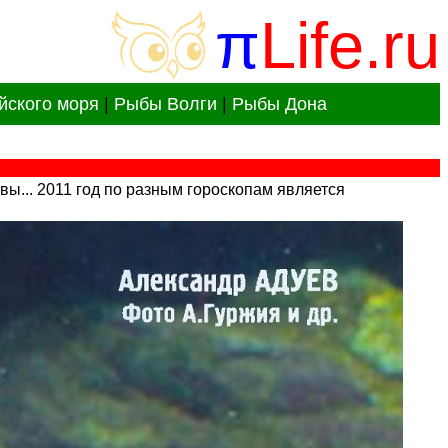
π
Life.ru
йского моря
|
Рыбы Волги
|
Рыбы Дона
овы... 2011 год по разным гороскопам является