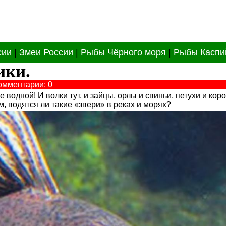
сии
|
Змеи России
|
Рыбы Чёрного моря
|
Рыбы Каспи
ики.
омментарии: 0
 водной! И волки тут, и зайцы, орлы и свиньи, петухи и кор
, водятся ли такие «звери» в реках и морях?