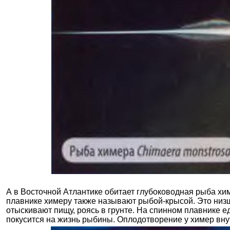
А в Восточной Атлантике обитает глубоководная рыба хим
плавнике химеру также называют рыбой-крысой. Это низ
отыскивают пищу, роясь в грунте. На спинном плавнике е
покусится на жизнь рыбины. Оплодотворение у химер вну